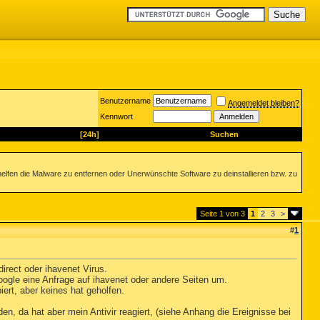
Benutzername
Angemeldet bleiben?
Kennwort
[24h]
Suchen
helfen die Malware zu entfernen oder Unerwünschte Software zu deinstallieren bzw. zu
Seite 1 von 3
1
2
3
>
#
1
irect oder ihavenet Virus.
Google eine Anfrage auf ihavenet oder andere Seiten um.
rt, aber keines hat geholfen.
en, da hat aber mein Antivir reagiert, (siehe Anhang die Ereignisse bei