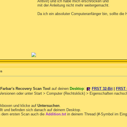
Antivir) und ich habe mich erschrocken und
mit der Anleitung nicht mehr weitergemacht.
Da ich ein absoluter Computeranfänger bin, sollte die H
us
n
Farbar's Recovery Scan Tool
auf deinen
Desktop
:
FRST 32-Bit
|
FRST 
 Versionen oder unter Start > Computer (Rechtsklick) > Eigenschaften nachs
ckboxen und klicke auf
Untersuchen
.
llt und befinden sich danach auf deinem Desktop.
 dem ersten Scan auch die
Addition.txt
in deinem Thread (
#
-Symbol im Eing