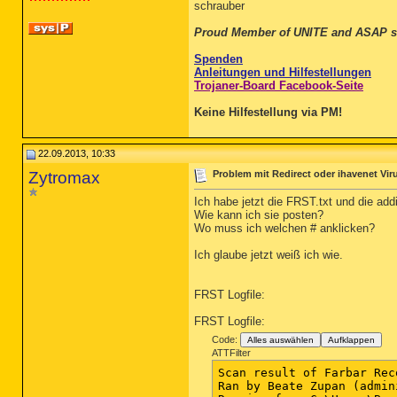
schrauber
Proud Member of UNITE and ASAP s
Spenden
Anleitungen und Hilfestellungen
Trojaner-Board Facebook-Seite
Keine Hilfestellung via PM!
22.09.2013, 10:33
Zytromax
Problem mit Redirect oder ihavenet Vir
Ich habe jetzt die FRST.txt und die add
Wie kann ich sie posten?
Wo muss ich welchen # anklicken?
Ich glaube jetzt weiß ich wie.
FRST Logfile:
FRST Logfile:
Code:
Alles auswählen
Aufklappen
ATTFilter
Scan result of Farbar Recovery Scan Tool (FRST) (x86) Version: 20-09-2013
Ran by Beate Zupan (administrator) on PUTA on 22-09-2013 08:58:25
Running from C:\Users\Beate Zupan\Desktop
Microsoft® Windows Vista™ Home Premium  Service Pack 2 (X86) OS Language: German Standard
Internet Explorer Version 9
Boot Mode: Normal

==================== Processes (Whitelisted) ===================

(Microsoft Corporation) C:\Windows\system32\SLsvc.exe
(Avira Operations GmbH & Co. KG) C:\Program Files\Avira\AntiVir Desktop\sched.exe
(Lavasoft Limited) C:\Program Files\Ad-Aware Antivirus\AdAwareService.exe
(Agere Systems) C:\Windows\system32\agrsmsvc.exe
(Avira Operations GmbH & Co. KG) C:\Program Files\Avira\AntiVir Desktop\avguard.exe
(Apple Inc.) C:\Program Files\Common Files\Apple\Mobile Device Support\AppleMobileDeviceService.exe
(AVerMedia) C:\Program Files\Common Files\AVerMedia\Service\AVerRemote.exe
() C:\Program Files\Common Files\AVerMedia\Service\AVerScheduleService.exe
(AVerMedia TECHNOLOGIES, Inc.) C:\Program Files\AVerMedia\AVerUpdate\AVerUpdateServer.exe
(Microsoft Corp.) C:\Program Files\Microsoft\BingDesktop\BingDesktopUpdater.exe
(Apple Inc.) C:\Program Files\Bonjour\mDNSResponder.exe
(Sony Ericsson Mobile Communications) C:\Program Files\Common Files\Sony Ericsson\Emma Core\Services\EmmaDeviceMgmt.exe
(Sony Ericsson Mobile Communications) C:\Program Files\Common Files\Sony Ericsson\Emma Core\Services\EmmaUpdateMgmt.exe
(Teruten) C:\Windows\system32\FsUsbExService.Exe
(Empolis GmbH) c:\program files\common files\gnab\service\servicecontroller.exe
(Intel Corporation) C:\Program Files\Intel\Intel Matrix Storage Manager\Iaantmon.exe
(Hewlett-Packard Company) C:\Program Files\Common Files\LightScribe\LSSrvc.exe
(Nero AG) C:\Program Files\Common Files\Nero\Nero BackItUp 4\NBService.exe
(Empolis GmbH) C:\Program Files\Medion\MEDIONbox\Program\GCS.exe
() C:\Program Files\Sony Ericsson\Sony Ericsson PC Suite\SupServ.exe
() C:\Program Files\CyberLink\Shared Files\RichVideo.exe
(Safer-Networking Ltd.) C:\Program Files\Spybot - Search & Destroy 2\SDFSSvc.exe
(AVerMedia Technologies, Inc.) C:\Program Files\SnugTV\SnugTV Station\AMAServer.exe
(Buhl Data Service GmbH) C:\Program Files\Sceneo\AbsolutTV\Services\PVR\PVRService.exe
(Microsoft Corp.) C:\Program Files\Common Files\Microsoft Shared\Windows Live\WLIDSVC.EXE
(X10) C:\PROGRA~1\COMMON~1\X10\Common\x10nets.exe
(Safer-Networking Ltd.) C:\Program Files\Spybot - Search & Destroy 2\SDUpdSvc.exe
(Microsoft Corp.) C:\Program Files\Common Files\Microsoft Shared\Windows Live\WLIDSvcM.exe
(Avira Operations GmbH & Co. KG) C:\Program Files\Avira\AntiVir Desktop\avshadow.exe
(Microsoft Corporation) C:\Windows\ehome\ehsched.exe
(Microsoft Corporation) C:\Windows\ehome\ehRecvr.exe
(Lavasoft) C:\ProgramData\Ad-Aware Browsing Protection\adawarebp.exe
(Avira Operations GmbH & Co. KG) C:\Program Files\Avira\AntiVir Desktop\avgnt.exe
(Intel Corporation) C:\Windows\System32\igfxtray.exe
(Intel Corporation) C:\Windows\System32\hkcmd.exe
(Intel Corporation) C:\Windows\System32\igfxpers.exe
() C:\Program Files\Softex\OmniPass\opvapp.exe
(Apple Inc.) C:\Program Files\iTunes\iTunesHelper.exe
(Intel Corporation) C:\Windows\system32\igfxsrvc.exe
(Safer-Networking Ltd.) C:\Program Files\Spybot - Search & Destroy 2\SDTray.exe
(Microsoft Corporation) C:\Windows\ehome\ehtray.exe
(Microsoft Corporation) C:\Windows\ehome\ehmsas.exe
(Apple Inc.) C:\Program Files\iPod\bin\iPodService.exe