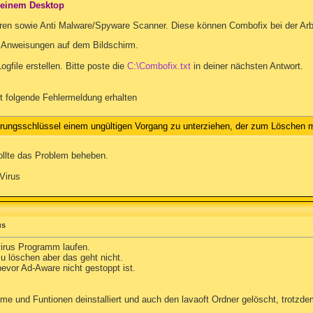
deinem Desktop
 Viren sowie Anti Malware/Spyware Scanner. Diese können Combofix bei der Arb
 Anweisungen auf dem Bildschirm.
ogfile erstellen. Bitte poste die
C:\Combofix.txt
in deiner nächsten Antwort.
t folgende Fehlermeldung erhalten
erungsschlüssel einem ungültigen Vorgang zu unterziehen, der zum Löschen m
ollte das Problem beheben.
Virus
us
virus Programm laufen.
u löschen aber das geht nicht.
vor Ad-Aware nicht gestoppt ist.
e und Funtionen deinstalliert und auch den lavaoft Ordner gelöscht, trotzdem