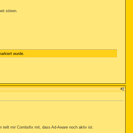
eit stören.
arkiert wurde.
#
7
 teilt mir Combofix mit, dass Ad-Aware noch aktiv ist.