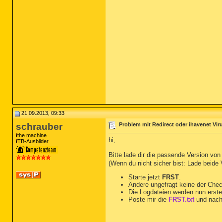
21.09.2013, 09:33
schrauber
Problem mit Redirect oder ihavenet Vir
the machine
hi,
TB-Ausbilder
Bitte lade dir die passende Version vo
(Wenn du nicht sicher bist: Lade beide
Starte jetzt
FRST
.
Ändere ungefragt keine der Che
Die Logdateien werden nun erste
Poste mir die
FRST.txt
und nach
__________________