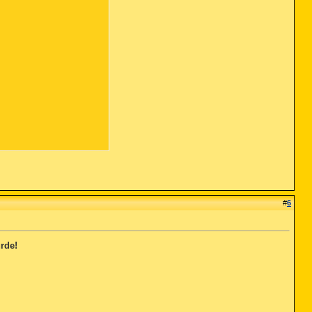
#
6
rde!