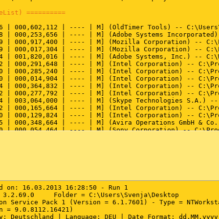
eList) ==========
6 | 000,602,112 | ---- | M] (OldTimer Tools) -- C:\Users
8 | 000,253,656 | ---- | M] (Adobe Systems Incorporated)
9 | 000,917,400 | ---- | M] (Mozilla Corporation) -- C:\
9 | 000,017,304 | ---- | M] (Mozilla Corporation) -- C:\
4 | 001,820,016 | ---- | M] (Adobe Systems, Inc.) -- C:\
2 | 000,291,648 | ---- | M] (Intel Corporation) -- C:\Pr
0 | 000,285,240 | ---- | M] (Intel Corporation) -- C:\Pr
0 | 000,014,904 | ---- | M] (Intel Corporation) -- C:\Pr
4 | 000,364,832 | ---- | M] (Intel Corporation) -- C:\Pr
2 | 000,277,792 | ---- | M] (Intel Corporation) -- C:\Pr
4 | 003,064,000 | ---- | M] (Skype Technologies S.A.) --
2 | 000,165,664 | ---- | M] (Intel Corporation) -- C:\Pr
0 | 000,129,824 | ---- | M] (Intel Corporation) -- C:\Pr
5 | 000,348,664 | ---- | M] (Avira Operations GmbH & Co.
0 | 000,054,464 | ---- | M] (Sony Corporation) -- C:\Pro
8 | 000,086,224 | ---- | M] (Avira Operations GmbH & Co.
4 | 000,110,032 | ---- | M] (Avira Operations GmbH & Co.
3 | 000,391,632 | ---- | M] (Avira Operations GmbH & Co.
6 | 000,169,752 | ---- | M] (Intel Corporation) -- C:\Pr
8 | 000,183,432 | ---- | M] (Sony Corporation) -- C:\Pro
6 | 000,065,464 | ---- | M] (Sony Corporation) -- C:\Pro
2 | 000,473,960 | ---- | M] (Sony Corporation) -- c:\Pro
d on: 16.03.2013 16:28:50 - Run 1

6 | 000,693,608 | ---- | M] (Sony Corporation) -- C:\Pro
 3.2.69.0     Folder = C:\Users\Svenja\Desktop

2 | 000,158,880 | ---- | M] (Atheros) -- C:\Program File
on Service Pack 1 (Version = 6.1.7601) - Type = NTWorksta
6 | 000,138,392 | ---- | M] (Sony Corporation) -- C:\Pro
n = 9.0.8112.16421)

8 | 000,960,160 | ---- | M] (Sony Corporation) -- C:\Pro
y: Deutschland | Language: DEU | Date Format: dd.MM.yyyy

4 | 000,382,720 | ---- | M] (Sony Corporation) -- C:\Pro