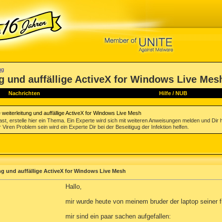
ng
ng und auffällige ActiveX for Windows Live Mes
Nachrichten
Hilfe
/
NUB
e weiterleitung und auffällige ActiveX for Windows Live Mesh
st, erstelle hier ein Thema. Ein Experte wird sich mit weiteren Anweisungen melden und Dir 
 Viren Problem sein wird ein Experte Dir bei der Beseitigug der Infektion helfen.
ung und auffällige ActiveX for Windows Live Mesh
Hallo,
mir wurde heute von meinem bruder der laptop seiner fr
mir sind ein paar sachen aufgefallen: