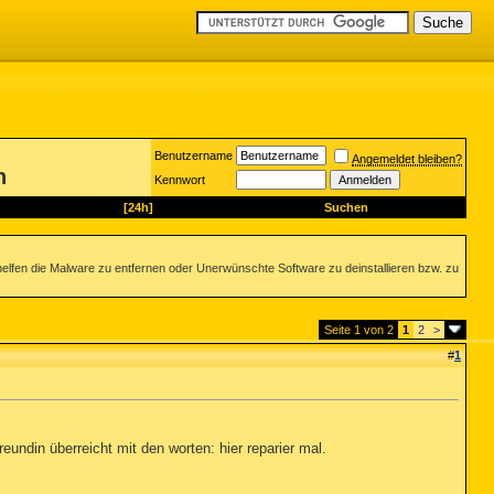
Benutzername
Angemeldet bleiben?
h
Kennwort
[24h]
Suchen
helfen die Malware zu entfernen oder Unerwünschte Software zu deinstallieren bzw. zu
Seite 1 von 2
1
2
>
#
1
eundin überreicht mit den worten: hier reparier mal.