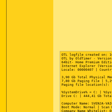
OTL logfile created on: 1
OTL by OldTimer - Version
64bit- Home Premium Editi
Internet Explorer (Versio
Locale: 00000407 | Countr
3,90 Gb Total Physical Me
7,80 Gb Paging File | 5,2
Paging file location(s): 
%SystemDrive% = C: | %Sys
Drive C: | 444,41 Gb Tota
Computer Name: SVENJA-VAI
Boot Mode: Normal | Scan 
Company Name Whitelist: O