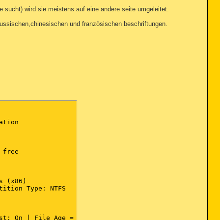
 sucht) wird sie meistens auf eine andere seite umgeleitet.
 russischen,chinesischen und französischen beschriftungen.
tion

free

 (x86)

ition Type: NTFS

t: On | File Age = 30 Days
