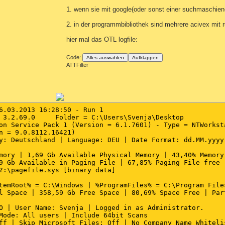
1. wenn sie mit google(oder sonst einer suchmaschiene
2. in der programmbibliothek sind mehrere acivex mit
hier mal das OTL logfile:
Code:
Alles auswählen
Aufklappen
ATTFilter
6.03.2013 16:28:50 - Run 1

 3.2.69.0     Folder = C:\Users\Svenja\Desktop

on Service Pack 1 (Version = 6.1.7601) - Type = NTWorksta
n = 9.0.8112.16421)

y: Deutschland | Language: DEU | Date Format: dd.MM.yyyy

mory | 1,69 Gb Available Physical Memory | 43,40% Memory 
9 Gb Available in Paging File | 67,85% Paging File free

?:\pagefile.sys [binary data]

temRoot% = C:\Windows | %ProgramFiles% = C:\Program Files
l Space | 358,59 Gb Free Space | 80,69% Space Free | Part
O | User Name: Svenja | Logged in as Administrator.

Mode: All users | Include 64bit Scans

ff | Skip Microsoft Files: Off | No Company Name Whitelis