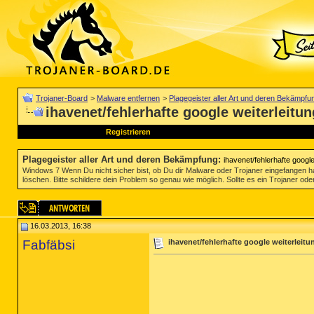
Trojaner-Board
>
Malware entfernen
>
Plagegeister aller Art und deren Bekämpfu
ihavenet/fehlerhafte google weiterleitu
Registrieren
Plagegeister aller Art und deren Bekämpfung
:
ihavenet/fehlerhafte googl
Windows 7 Wenn Du nicht sicher bist, ob Du dir Malware oder Trojaner eingefangen ha
löschen. Bitte schildere dein Problem so genau wie möglich. Sollte es ein Trojaner oder
16.03.2013, 16:38
Fabfäbsi
ihavenet/fehlerhafte google weiterleit