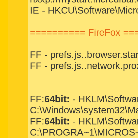
IE - HKCU\Software\Micro
========== FireFox ==
FF - prefs.js..browser.st
FF - prefs.js..network.pro
FF:
64bit:
- HKLM\Softwar
C:\Windows\system32\Ma
FF:
64bit:
- HKLM\Softwar
C:\PROGRA~1\MICROS~3\