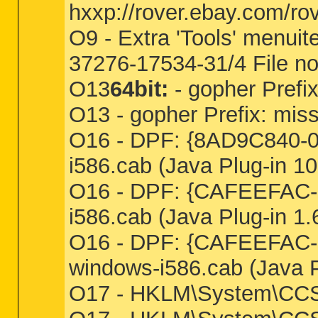
hxxp://rover.ebay.com/ro
O9 - Extra 'Tools' menu
37276-17534-31/4 File no
O13
64bit:
- gopher Prefix
O13 - gopher Prefix: mis
O16 - DPF: {8AD9C840-04
i586.cab (Java Plug-in 10
O16 - DPF: {CAFEEFAC-0
i586.cab (Java Plug-in 1.
O16 - DPF: {CAFEEFAC-F
windows-i586.cab (Java P
O17 - HKLM\System\CCS\