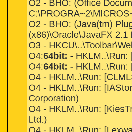
O2 - BHO: (Office Docu
C:\PROGRA~2\MICROS~3\
O2 - BHO: (Java(tm) Plu
(x86)\Oracle\JavaFX 2.1 R
O3 - HKCU\..\Toolbar\W
O4:
64bit:
- HKLM..\Run: [
O4:
64bit:
- HKLM..\Run: 
O4 - HKLM..\Run: [CLMLS
O4 - HKLM..\Run: [IAStorI
Corporation)
O4 - HKLM..\Run: [KiesT
Ltd.)
O4 - HKLM..\Run: [Lexwa