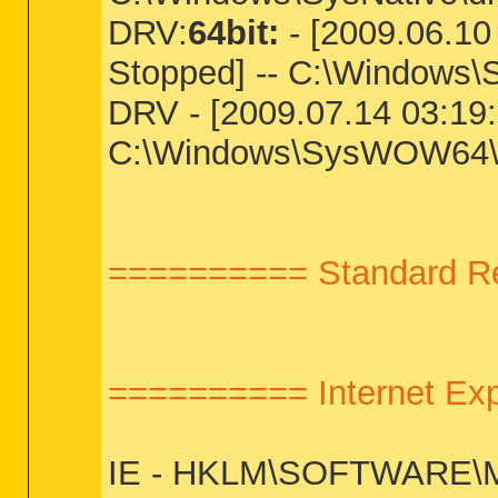
DRV:
64bit:
- [2009.06.10
Stopped] -- C:\Windows\S
DRV - [2009.07.14 03:19:1
C:\Windows\SysWOW64\dr
========== Standard Re
========== Internet Ex
IE - HKLM\SOFTWARE\Mic