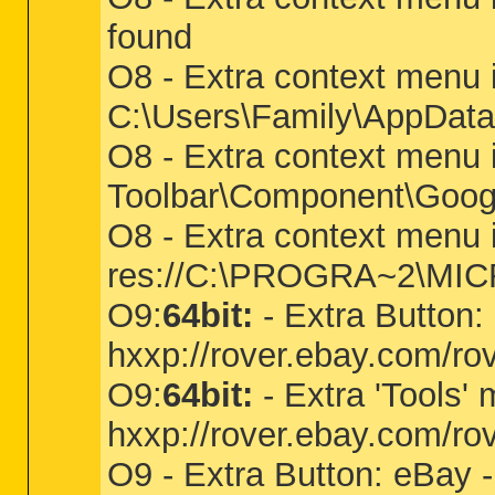
found
O8 - Extra context menu 
C:\Users\Family\AppData
O8 - Extra context menu i
Toolbar\Component\Goog
O8 - Extra context menu 
res://C:\PROGRA~2\MICR
O9:
64bit:
- Extra Button
hxxp://rover.ebay.com/ro
O9:
64bit:
- Extra 'Tools
hxxp://rover.ebay.com/ro
O9 - Extra Button: eBay