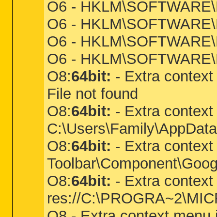
O6 - HKLM\SOFTWARE\Micr
O6 - HKLM\SOFTWARE\Mic
O6 - HKLM\SOFTWARE\Mic
O6 - HKLM\SOFTWARE\Mic
O8:
64bit:
- Extra contex
File not found
O8:
64bit:
- Extra context
C:\Users\Family\AppData
O8:
64bit:
- Extra context
Toolbar\Component\Goog
O8:
64bit:
- Extra context
res://C:\PROGRA~2\MICR
O8 - Extra context menu