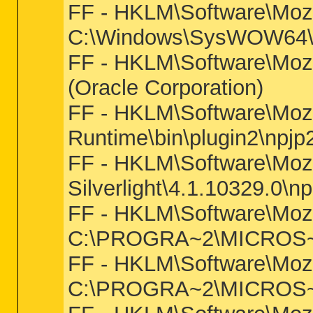
FF - HKLM\Software\Mozi
C:\Windows\SysWOW64\M
FF - HKLM\Software\Moz
(Oracle Corporation)
FF - HKLM\Software\Mozi
Runtime\bin\plugin2\npjp2
FF - HKLM\Software\Mozil
Silverlight\4.1.10329.0\npc
FF - HKLM\Software\Mozi
C:\PROGRA~2\MICROS~3\
FF - HKLM\Software\Mozi
C:\PROGRA~2\MICROS~3\