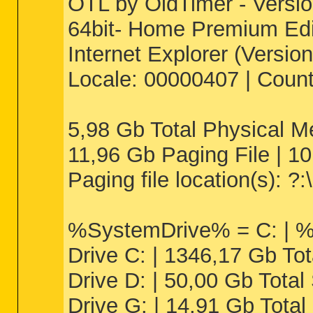
OTL by OldTimer - Versio
64bit- Home Premium Edit
Internet Explorer (Versio
Locale: 00000407 | Coun
5,98 Gb Total Physical 
11,96 Gb Paging File | 10
Paging file location(s): ?:
%SystemDrive% = C: | %
Drive C: | 1346,17 Gb To
Drive D: | 50,00 Gb Tota
Drive G: | 14,91 Gb Tota