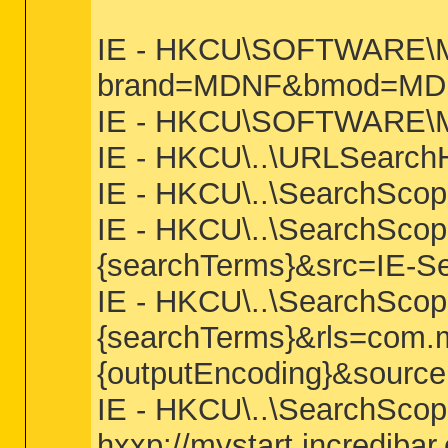
IE - HKCU\SOFTWARE\Micr
brand=MDNF&bmod=MD
IE - HKCU\SOFTWARE\Micr
IE - HKCU\..\URLSearchH
IE - HKCU\..\SearchSc
IE - HKCU\..\SearchSco
{searchTerms}&src=IE
IE - HKCU\..\SearchSco
{searchTerms}&rls=com.mi
{outputEncoding}&sourc
IE - HKCU\..\SearchSc
hxxp://mystart.incredi