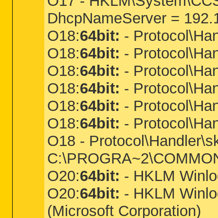
O17 - HKLM\System\CCS\
DhcpNameServer = 192.1
O18:
64bit:
- Protocol\Han
O18:
64bit:
- Protocol\Ha
O18:
64bit:
- Protocol\Ha
O18:
64bit:
- Protocol\Ha
O18:
64bit:
- Protocol\Han
O18:
64bit:
- Protocol\Ha
O18 - Protocol\Handler
C:\PROGRA~2\COMMON~1
O20:
64bit:
- HKLM Winlogo
O20:
64bit:
- HKLM Winlogo
(Microsoft Corporation)