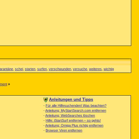
arantäne
,
schei
,
starten
,
surfen
,
verschwunden
,
versuche
,
weiteres
,
wichtig
tment
»
Anleitungen und Tipps
-
Für alle Hilfesuchenden! Was beachten?
-
Anleitung: MyStartSearch.com entfernen
-
Anleitung: WebSearches löschen
-
Hilfe: iStartSurf entfernen – so gehts!
-
Anleitung: Omiga Plus richtig entfernen
-
Browser Viren entfernen