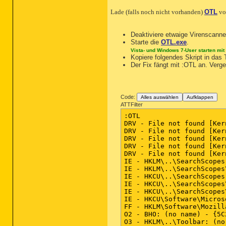
Lade (falls noch nicht vorhanden)
OTL
v
Deaktiviere etwaige Virenscanne
Starte die
OTL.exe
.
Vista- und Windows 7-User starten mit
Kopiere folgendes Skript in das 
Der Fix fängt mit :OTL an. Vergew
Code:
Alles auswählen
Aufklappen
ATTFilter
:OTL

DRV - File not found [Ker
DRV - File not found [Ker
DRV - File not found [Ker
DRV - File not found [Ker
DRV - File not found [Ker
IE - HKLM\..\SearchScopes
IE - HKLM\..\SearchScopes
IE - HKCU\..\SearchScopes
IE - HKCU\..\SearchScopes
IE - HKCU\..\SearchScopes
IE - HKCU\Software\Micros
FF - HKLM\Software\Mozill
O2 - BHO: (no name) - {5C
O3 - HKLM\..\Toolbar: (no