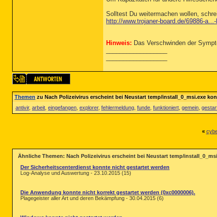
Solltest Du weitermachen wollen, schre
http://www.trojaner-board.de/69886-a...
Hinweis:
Das Verschwinden der Symptom
__________________
__________________
Themen
zu Nach Polizeivirus erscheint bei Neustart temp/install_0_msi.exe kon
antivir
,
arbeit
,
eingefangen
,
explorer
,
fehlermeldung
,
funde
,
funktioniert
,
gemein
,
gestar
«
cybe
Ähnliche Themen: Nach Polizeivirus erscheint bei Neustart temp/install_0_ms
Der Sicherheitscenterdienst konnte nicht gestartet werden
Log-Analyse und Auswertung - 23.10.2015 (15)
Die Anwendung konnte nicht korrekt gestartet werden (0xc0000006).
Plagegeister aller Art und deren Bekämpfung - 30.04.2015 (6)