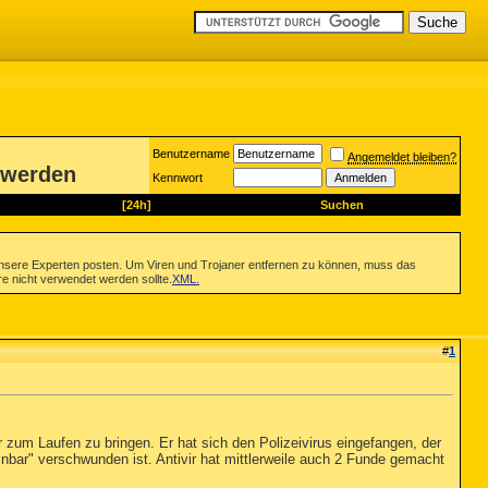
Benutzername
Angemeldet bleiben?
t werden
Kennwort
[24h]
Suchen
nsere Experten posten. Um Viren und Trojaner entfernen zu können, muss das
re nicht verwendet werden sollte.
XML
.
#
1
zum Laufen zu bringen. Er hat sich den Polizeivirus eingefangen, der
bar" verschwunden ist. Antivir hat mittlerweile auch 2 Funde gemacht