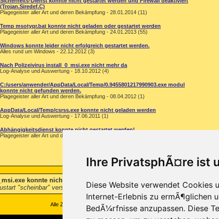
Sicherheits-Dienst konnte nicht gestartet werden und Firewall deaktiviert
(Trojan.Siredef.C)
Plagegeister aller Art und deren Bekämpfung - 28.01.2014 (11)
Temp msotyqr.bat konnte nicht geladen oder gestartet werden
Plagegeister aller Art und deren Bekämpfung - 24.01.2013 (55)
Windows konnte leider nicht erfolgreich gestartet werden.
Alles rund um Windows - 22.12.2012 (3)
Nach Polizeivirus install_0_msi.exe nicht mehr da
Log-Analyse und Auswertung - 18.10.2012 (4)
C:/users/anwender/AppData/Local/Temp/0.9455801217990903.exe modul
konnte nicht gefunden werden.
Plagegeister aller Art und deren Bekämpfung - 08.04.2012 (1)
AppData/Local/Temp/csrss.exe konnte nicht geladen werden
Log-Analyse und Auswertung - 17.06.2011 (1)
Abhängigkeitsdienst konnte nicht gestartet werden!
Plagegeister aller Art und deren Bekämpfung - 22.02.2011 (5)
Ihre PrivatsphÃ¤re ist 
0_msi.exe konnte nicht gestartet werden
-
Hallo! Ich versuche gerade, den L
Diese Website verwendet Cookies u
tart "scheinbar" verschwunden ist. Antivir - Nach Polizeivirus erscheint bei
Internet-Erlebnis zu ermÃ¶glichen u
Alle Zeitangaben in WEZ +1. Es ist jetzt
15:18
Uhr.
BedÃ¼rfnisse anzupassen. Diese Te