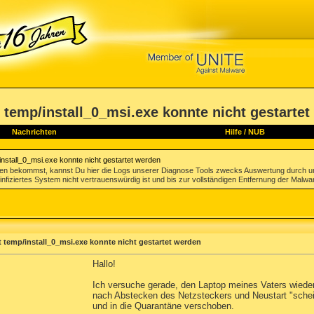
t temp/install_0_msi.exe konnte nicht gestarte
Nachrichten
Hilfe
/
NUB
install_0_msi.exe konnte nicht gestartet werden
gen bekommst, kannst Du hier die Logs unserer Diagnose Tools zwecks Auswertung durch u
infiziertes System nicht vertrauenswürdig ist und bis zur vollständigen Entfernung der Malwa
t temp/install_0_msi.exe konnte nicht gestartet werden
Hallo!
Ich versuche gerade, den Laptop meines Vaters wieder 
nach Abstecken des Netzsteckers und Neustart "schein
und in die Quarantäne verschoben.