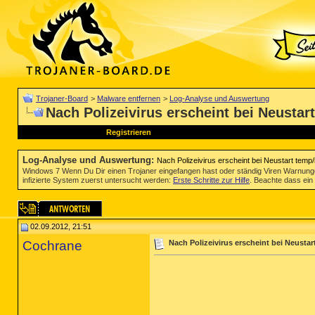
Trojaner-Board
>
Malware entfernen
>
Log-Analyse und Auswertung
Nach Polizeivirus erscheint bei Neustar
Registrieren
Log-Analyse und Auswertung
:
Nach Polizeivirus erscheint bei Neustart temp/
Windows 7 Wenn Du Dir einen Trojaner eingefangen hast oder ständig Viren Warnun
infizierte System zuerst untersucht werden:
Erste Schritte zur Hilfe
. Beachte dass ein 
02.09.2012, 21:51
Cochrane
Nach Polizeivirus erscheint bei Neustar