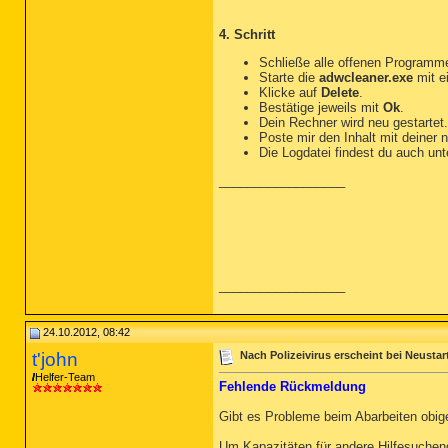
[emptytemp]

4. Schritt
Schließe alle offenen Programm
Starte die
adwcleaner.exe
mit e
Klicke auf
Delete
.
Bestätige jeweils mit
Ok
.
Dein Rechner wird neu gestartet.
Poste mir den Inhalt mit deiner 
Die Logdatei findest du auch un
__________________
__________________
24.10.2012, 08:42
t'john
Nach Polizeivirus erscheint bei Neustar
Helfer-Team
Fehlende Rückmeldung
Gibt es Probleme beim Abarbeiten obige
Um Kapazitäten für andere Hilfesuche