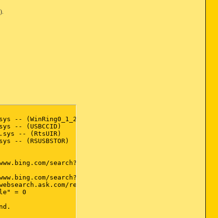
).
ys -- (WinRing0_1_2_0) 

ys -- (USBCCID) 

sys -- (RtsUIR) 

ys -- (RSUSBSTOR) 

www.bing.com/search?q={searchTerms}&FORM=IE8SRC 

www.bing.com/search?q={searchTerms}&form=LENDF8&pc=MALN&s
websearch.ask.com/redirect?client=ie&tb=AVR-3&o=APN10397
e" = 0 



d. 
