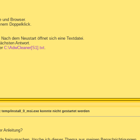
e und Browser.
inem Doppelklick.
 Nach dem Neustart öffnet sich eine Textdatei.
nächsten Antwort.
ter
C:\AdwCleaner[S1].txt
.
t temp/install_0_msi.exe konnte nicht gestartet werden
r Anleitung?
nde freizumachen, lösche ich dieses Thema aus meinen Benachrichtigungen.