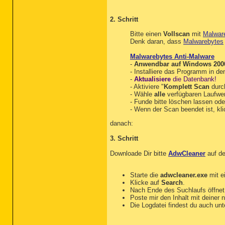
O33 - MountPoints2\{95d52
O33 - MountPoints2\{a7cee
O33 - MountPoints2\{a7cee
2. Schritt
O33 - MountPoints2\{d5e38
Bitte einen
Vollscan
mit
Malwar
O33 - MountPoints2\{d5e38
Denk daran, dass
Malwarebytes
O33 - MountPoints2\{e289b
O33 - MountPoints2\{e289b
Malwarebytes Anti-Malware
O33 - MountPoints2\F\Shel
-
Anwendbar auf Windows 2000,
O33 - MountPoints2\F\Shel
- Installiere das Programm in d
O33 - MountPoints2\G\Shel
-
Aktualisiere
die Datenbank!
O33 - MountPoints2\G\Shel
- Aktiviere "
Komplett Scan
durc
O33 - MountPoints2\H\Shel
- Wähle
alle
verfügbaren Laufwe
O33 - MountPoints2\H\Shel
- Funde bitte löschen lassen ode
- Wenn der Scan beendet ist, kli
[2012.08.31 12:34:15 | 00
[2012.08.28 17:36:40 | 00
danach:
:Files

3. Schritt
C:\Users\Armin\AppData\Loc
Downloade Dir bitte
AdwCleaner
auf de
C:\ProgramData\*.exe

C:\ProgramData\TEMP

C:\Users\Armin\AppData\Lo
Starte die
adwcleaner.exe
mit e
C:\Users\Armin\AppData\Lo
Klicke auf
Search
.
%APPDATA%\Microsoft\Windo
Nach Ende des Suchlaufs öffnet 
%SystemRoot%\System32\*.tm
Poste mir den Inhalt mit deiner 
%SystemRoot%\SysWOW64\*.tm
Die Logdatei findest du auch un
ipconfig /flushdns /c

:Commands

[purity]
