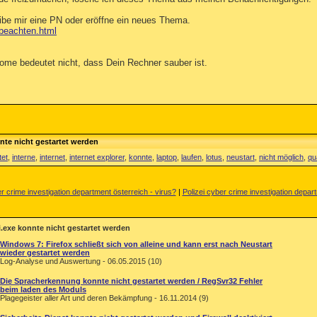
ibe mir eine PN oder eröffne ein neues Thema.
-beachten.html
e bedeutet nicht, dass Dein Rechner sauber ist.
nte nicht gestartet werden
tet
,
interne
,
internet
,
internet explorer
,
konnte
,
laptop
,
laufen
,
lotus
,
neustart
,
nicht möglich
,
qu
r crime investigation department österreich - virus?
|
Polizei cyber crime investigation depar
i.exe konnte nicht gestartet werden
Windows 7: Firefox schließt sich von alleine und kann erst nach Neustart
wieder gestartet werden
Log-Analyse und Auswertung - 06.05.2015 (10)
Die Spracherkennung konnte nicht gestartet werden / RegSvr32 Fehler
beim laden des Moduls
Plagegeister aller Art und deren Bekämpfung - 16.11.2014 (9)