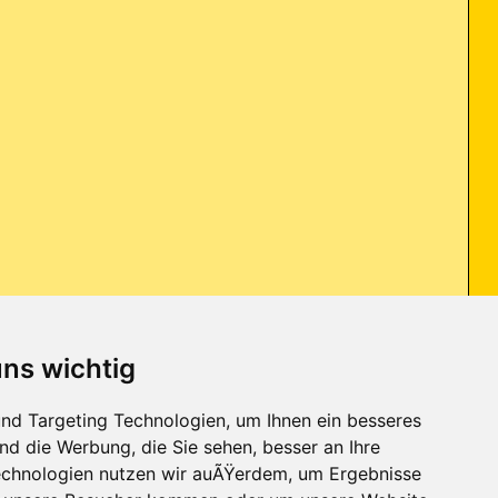
uns wichtig
aptop meines Vaters wieder zum Laufen zu bringen. Er hat sich den
nd Targeting Technologien, um Ihnen ein besseres
 Neustart temp/install_0_msi.exe konnte nicht gestartet werden
...
nd die Werbung, die Sie sehen, besser an Ihre
chnologien nutzen wir auÃŸerdem, um Ergebnisse