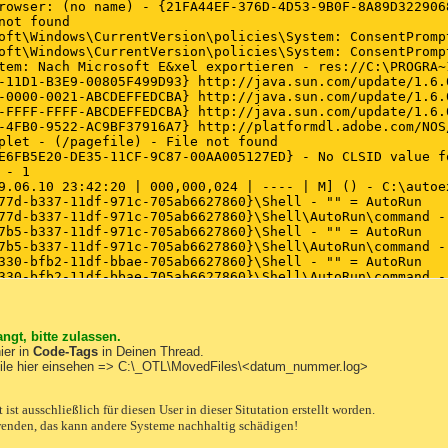
rowser: (no name) - {21FA44EF-376D-4D53-9B0F-8A89D3229068
not found 

oft\Windows\CurrentVersion\policies\System: ConsentPrompt
oft\Windows\CurrentVersion\policies\System: ConsentPrompt
tem: Nach Microsoft E&xel exportieren - res://C:\PROGRA~
-11D1-B3E9-00805F499D93} http://java.sun.com/update/1.6.
-0000-0021-ABCDEFFEDCBA} http://java.sun.com/update/1.6.
-FFFF-FFFF-ABCDEFFEDCBA} http://java.sun.com/update/1.6.
-4FB0-9522-AC9BF37916A7} http://platformdl.adobe.com/NOS
plet - (/pagefile) - File not found 

E6FB5E20-DE35-11CF-9C87-00AA005127ED} - No CLSID value fo
- 1 

9.06.10 23:42:20 | 000,000,024 | ---- | M] () - C:\autoex
77d-b337-11df-971c-705ab6627860}\Shell - "" = AutoRun 

77d-b337-11df-971c-705ab6627860}\Shell\AutoRun\command - 
7b5-b337-11df-971c-705ab6627860}\Shell - "" = AutoRun 

7b5-b337-11df-971c-705ab6627860}\Shell\AutoRun\command - 
330-bfb2-11df-bbae-705ab6627860}\Shell - "" = AutoRun 

330-bfb2-11df-bbae-705ab6627860}\Shell\AutoRun\command - 
376-bfb2-11df-bbae-705ab6627860}\Shell - "" = AutoRun 

376-bfb2-11df-bbae-705ab6627860}\Shell\AutoRun\command - 
3dd-c01d-11df-bc43-705ab6627860}\Shell - "" = AutoRun 

3dd-c01d-11df-bc43-705ab6627860}\Shell\AutoRun\command - 
ngt, bitte zulassen.
3e1-c01d-11df-bc43-705ab6627860}\Shell - "" = AutoRun 

ier in
Code-Tags
in Deinen Thread.
3e1-c01d-11df-bc43-705ab6627860}\Shell\AutoRun\command - 
file hier einsehen => C:\_OTL\MovedFiles\<datum_nummer.log>
574-39d3-11e1-aeba-705ab6627860}\Shell - "" = AutoRun 

574-39d3-11e1-aeba-705ab6627860}\Shell\AutoRun\command - 
st ausschließlich für diesen User in dieser Situtation erstellt worden.
908-c39e-11df-96dd-705ab6627860}\Shell - "" = AutoRun 

wenden, das kann andere Systeme nachhaltig schädigen!
908-c39e-11df-96dd-705ab6627860}\Shell\AutoRun\command - 
90b-c39e-11df-96dd-705ab6627860}\Shell - "" = AutoRun 
