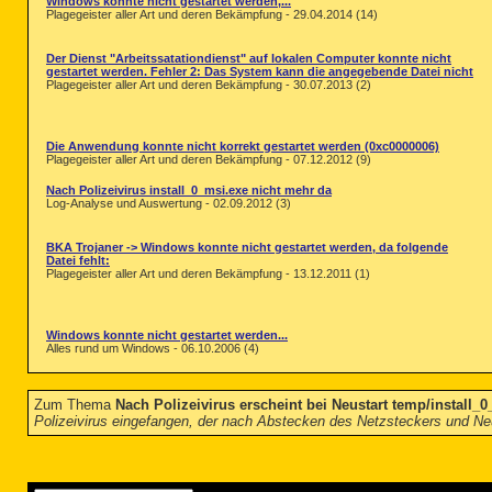
Windows konnte nicht gestartet werden,...
Plagegeister aller Art und deren Bekämpfung - 29.04.2014 (14)
Der Dienst "Arbeitssatationdienst" auf lokalen Computer konnte nicht
gestartet werden. Fehler 2: Das System kann die angegebende Datei nicht
Plagegeister aller Art und deren Bekämpfung - 30.07.2013 (2)
Die Anwendung konnte nicht korrekt gestartet werden (0xc0000006)
Plagegeister aller Art und deren Bekämpfung - 07.12.2012 (9)
Nach Polizeivirus install_0_msi.exe nicht mehr da
Log-Analyse und Auswertung - 02.09.2012 (3)
BKA Trojaner -> Windows konnte nicht gestartet werden, da folgende
Datei fehlt:
Plagegeister aller Art und deren Bekämpfung - 13.12.2011 (1)
Windows konnte nicht gestartet werden...
Alles rund um Windows - 06.10.2006 (4)
Zum Thema
Nach Polizeivirus erscheint bei Neustart temp/install_
Polizeivirus eingefangen, der nach Abstecken des Netzsteckers und Neus