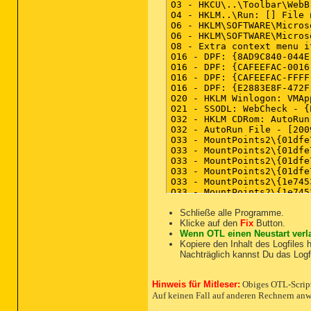
O3 - HKCU\..\Toolbar\WebB
O4 - HKLM..\Run: [] File 
O6 - HKLM\SOFTWARE\Micros
O6 - HKLM\SOFTWARE\Micros
O8 - Extra context menu i
O16 - DPF: {8AD9C840-044E
O16 - DPF: {CAFEEFAC-0016
O16 - DPF: {CAFEEFAC-FFFF
O16 - DPF: {E2883E8F-472F
O20 - HKLM Winlogon: VMAp
O21 - SSODL: WebCheck - {
O32 - HKLM CDRom: AutoRun 
O32 - AutoRun File - [200
O33 - MountPoints2\{01dfe
O33 - MountPoints2\{01dfe
O33 - MountPoints2\{01dfe
O33 - MountPoints2\{01dfe
O33 - MountPoints2\{1e745
O33 - MountPoints2\{1e745
O33 - MountPoints2\{1e745
O33 - MountPoints2\{1e745
Schließe alle Programme.
O33 - MountPoints2\{1ef60
Klicke auf den
Fix
Button.
O33 - MountPoints2\{1ef60
Wenn OTL einen Neustart verla
O33 - MountPoints2\{1ef60
Kopiere den Inhalt des Logfiles h
O33 - MountPoints2\{1ef60
Nachträglich kannst Du das Log
O33 - MountPoints2\{75a6e
O33 - MountPoints2\{75a6e
Hinweis für Mitleser:
Obiges OTL-Script i
O33 - MountPoints2\{95d52
Auf keinen Fall auf anderen Rechnern an
O33 - MountPoints2\{95d52
O33 - MountPoints2\{95d52