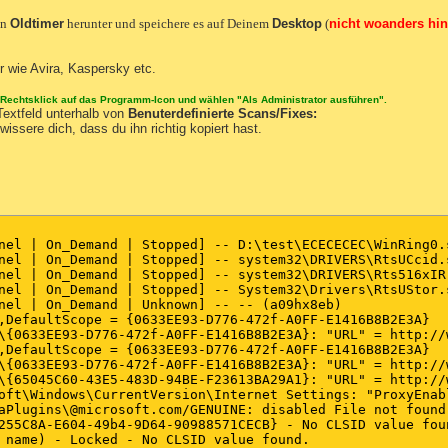
on
Oldtimer
herunter und speichere es auf Deinem
Desktop
(
nicht woanders hin
r wie Avira, Kaspersky etc.
 Rechtsklick auf das Programm-Icon und wählen "Als Administrator ausführen".
Textfeld unterhalb von
Benuterdefinierte Scans/Fixes:
issere dich, dass du ihn richtig kopiert hast.
nel | On_Demand | Stopped] -- D:\test\ECECECEC\WinRing0.s
nel | On_Demand | Stopped] -- system32\DRIVERS\RtsUCcid.s
nel | On_Demand | Stopped] -- system32\DRIVERS\Rts516xIR.
nel | On_Demand | Stopped] -- System32\Drivers\RtsUStor.s
nel | On_Demand | Unknown] -- -- (a09hx8eb) 

,DefaultScope = {0633EE93-D776-472f-A0FF-E1416B8B2E3A} 

\{0633EE93-D776-472f-A0FF-E1416B8B2E3A}: "URL" = http://
,DefaultScope = {0633EE93-D776-472f-A0FF-E1416B8B2E3A} 

\{0633EE93-D776-472f-A0FF-E1416B8B2E3A}: "URL" = http://
\{65045C60-43E5-483D-94BE-F23613BA29A1}: "URL" = http://
oft\Windows\CurrentVersion\Internet Settings: "ProxyEnabl
aPlugins\@microsoft.com/GENUINE: disabled File not found 
255C8A-E604-49b4-9D64-90988571CECB} - No CLSID value foun
 name) - Locked - No CLSID value found. 
