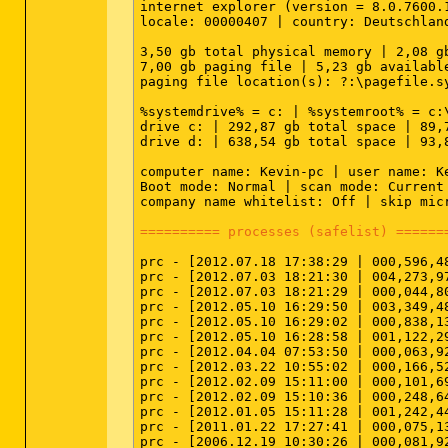
internet explorer (version = 8.0.7600.1
folder [open] -- %systemroot%\explorer.
drv:
64bit:
 - [2009.06.10 22:34:23 | 00
locale: 00000407 | country: Deutschlan
folder [explore] -- reg error: Value er
drv:
64bit:
 - [2009.06.10 22:31:59 | 00
Drive [find] -- %systemroot%\explorer.e
drv:
64bit:
 - [2009.03.18 17:35:42 | 00
3,50 gb total physical memory | 2,08 g
drv:
64bit:
 - [2005.03.29 02:30:38 | 00
7,00 gb paging file | 5,23 gb availabl
[hkey_local_machine\software\classes\<k
drv - [2012.02.09 14:16:38 | 000,011,8
paging file location(s): ?:\pagefile.sy
batfile [open] -- "%1" %*

drv - [2011.10.26 14:23:40 | 000,101,1
cmdfile [open] -- "%1" %*

drv - [2010.06.14 10:32:54 | 000,016,4
%systemdrive% = c: | %systemroot% = c:
comfile [open] -- "%1" %*

drv - [2009.07.14 03:19:10 | 000,019,0
drive c: | 292,87 gb total space | 89,
cplfile [cplopen] -- %systemroot%\syst
drv - [2003.07.18 14:57:34 | 000,007,8
drive d: | 638,54 gb total space | 93,
exefile [open] -- "%1" %*

helpfile [open] -- reg error: Key error
computer name: Kevin-pc | user name: Ke
Http [open] -- "c:\program files (x86)
========== standard registry (safelist
Boot mode: Normal | scan mode: Current 
https [open] -- "c:\program files (x86
company name whitelist: Off | skip mic
inffile [install] -- %systemroot%\syst
piffile [open] -- "%1" %*

========== internet explorer =========
========== processes (safelist) ======
regfile [merge] -- reg error: Key error
Scrfile [config] -- "%1"

ie:
64bit:
 - hklm\..\searchscopes,defau
prc - [2012.07.18 17:38:29 | 000,596,4
scrfile [install] -- rundll32.exe desk.
ie:
64bit:
 - hklm\..\searchscopes\{0633
prc - [2012.07.03 18:21:30 | 004,273,9
scrfile [open] -- "%1" /s

ie - hklm\software\microsoft\internet 
prc - [2012.07.03 18:21:29 | 000,044,8
txtfile [edit] -- reg error: Key error.
ie - hklm\software\microsoft\internet 
prc - [2012.05.10 16:29:50 | 003,349,4
Unknown [openas] -- %systemroot%\syste
ie - hklm\..\searchscopes,defaultscope
prc - [2012.05.10 16:29:02 | 000,838,1
directory [addtoplaylistvlc] -- "c:\pr
ie - hklm\..\searchscopes\{0633ee93-d7
prc - [2012.05.10 16:28:58 | 001,122,2
directory [cmd] -- cmd.exe /s /k pushd 
prc - [2012.04.04 07:53:50 | 000,063,9
directory [find] -- %systemroot%\explor
ie - hkcu\software\microsoft\internet 
prc - [2012.03.22 10:55:02 | 000,166,5
directory [onenote.open] -- c:\progra~2
ie - hkcu\software\microsoft\internet 
prc - [2012.02.09 15:11:00 | 000,101,6
directory [playwithvlc] -- "c:\program
ie - hkcu\software\microsoft\internet 
prc - [2012.02.09 15:10:36 | 000,248,6
folder [open] -- %systemroot%\explorer.
ie - hkcu\software\microsoft\internet 
prc - [2012.01.05 15:11:28 | 001,242,4
folder [explore] -- reg error: Value er
ie - hkcu\..\searchscopes,defaultscope
prc - [2011.01.22 17:27:41 | 000,075,1
Drive [find] -- %systemroot%\explorer.e
ie - hkcu\..\searchscopes\{0633ee93-d7
prc - [2006.12.19 10:30:26 | 000,081,9