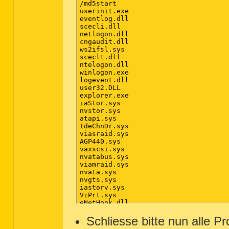
/md5start

userinit.exe

eventlog.dll

scecli.dll

netlogon.dll

cngaudit.dll

ws2ifsl.sys

sceclt.dll

ntelogon.dll

winlogon.exe

logevent.dll

user32.DLL

explorer.exe

iaStor.sys

nvstor.sys

atapi.sys

IdeChnDr.sys

viasraid.sys

AGP440.sys

vaxscsi.sys

nvatabus.sys

viamraid.sys

nvata.sys

nvgts.sys

iastorv.sys

ViPrt.sys

eNetHook.dll

ahcix86.sys

KR10N.sys

Schliesse bitte nun alle P
nvstor32.sys
