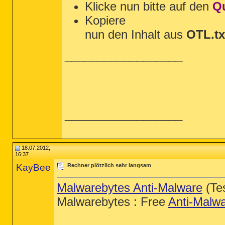
Klicke nun bitte auf den
Q
ahcix86s.sys

/md5stop

Kopiere
%systemroot%\system32\drivers\*.sys /
%systemroot%\System32\config\*.sav

nun den Inhalt aus
OTL.tx
%systemroot%\system32\*.dll /lockedfi
%USERPROFILE%\*.*

%USERPROFILE%\Local Settings\Temp\*.e
__________________
%USERPROFILE%\Local Settings\Temp\*.d
%USERPROFILE%\Application Data\*.exe

HKEY_LOCAL_MACHINE\SYSTEM\CurrentCon
CREATERESTOREPOINT

__________________
18.07.2012,
16:37
KayBee
Rechner plötzlich sehr langsam
Malwarebytes Anti-Malware
(Tes
Malwarebytes : Free
Anti-Malw