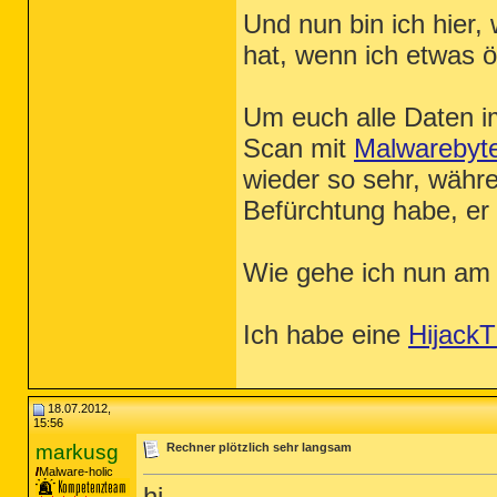
Und nun bin ich hier, 
hat, wenn ich etwas öf
Um euch alle Daten i
Scan mit
Malwarebyt
wieder so sehr, währe
Befürchtung habe, er 
Wie gehe ich nun am 
Ich habe eine
HijackT
18.07.2012,
15:56
markusg
Rechner plötzlich sehr langsam
Malware-holic
hi