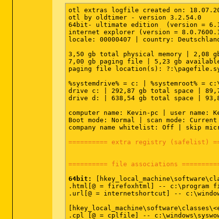
otl extras logfile created on: 18.07.20
========== win32 services (safelist) =
otl by oldtimer - version 3.2.54.0     
64bit- ultimate edition  (version = 6.1
srv:
64bit:
 - [2010.11.05 05:17:24 | 00
internet explorer (version = 8.0.7600.1
srv:
64bit:
 - [2009.07.14 03:40:01 | 00
locale: 00000407 | country: Deutschlan
srv - [2012.07.11 23:03:00 | 000,250,0
srv - [2012.07.03 18:21:29 | 000,044,8
3,50 gb total physical memory | 2,08 g
srv - [2012.07.03 13:46:44 | 000,655,9
7,00 gb paging file | 5,23 gb availabl
srv - [2012.06.27 12:29:24 | 002,369,9
paging file location(s): ?:\pagefile.sy
srv - [2012.06.05 15:17:44 | 000,160,9
srv - [2012.05.03 18:37:54 | 001,226,0
%systemdrive% = c: | %systemroot% = c:
srv - [2012.04.04 07:53:50 | 000,063,9
drive c: | 292,87 gb total space | 89,
srv - [2012.03.21 22:47:16 | 000,489,2
drive d: | 638,54 gb total space | 93,
srv - [2012.02.09 15:13:24 | 002,143,5
srv - [2011.12.19 13:20:06 | 003,289,0
computer name: Kevin-pc | user name: Ke
srv - [2011.01.22 17:27:41 | 000,075,1
Boot mode: Normal | scan mode: Current 
srv - [2010.03.18 14:16:28 | 000,130,3
company name whitelist: Off | skip mic
srv - [2009.06.10 23:23:09 | 000,066,3
srv - [2007.05.31 17:11:54 | 000,443,7
========== extra registry (safelist) =
srv - [2007.05.31 17:11:46 | 000,225,6
srv - [2006.12.19 10:30:26 | 000,081,9
========== file associations =========
========== driver services (safelist) 
64bit:
 [hkey_local_machine\software\cla
.html[@ = firefoxhtml] -- c:\program f
drv:
64bit:
 - [2012.07.03 18:21:52 | 00
.url[@ = internetshortcut] -- c:\windo
drv:
64bit:
 - [2012.07.03 18:21:52 | 00
drv:
64bit:
 - [2012.07.03 18:21:52 | 00
[hkey_local_machine\software\classes\<e
drv:
64bit:
 - [2012.07.03 18:21:52 | 00
.cpl [@ = cplfile] -- c:\windows\syswow
drv:
64bit:
 - [2012.07.03 18:21:52 | 00