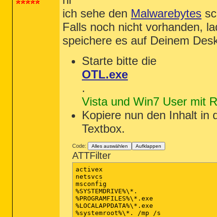
ich sehe den
Malwarebytes
sca
Falls noch nicht vorhanden, la
speichere es auf Deinem Des
Starte bitte die
OTL.exe
.
Vista und Win7 User mit Re
Kopiere nun den Inhalt in 
Textbox.
Code:
Alles auswählen
Aufklappen
ATTFilter
activex

netsvcs

msconfig

%SYSTEMDRIVE%\*.

%PROGRAMFILES%\*.exe

%LOCALAPPDATA%\*.exe

%systemroot%\*. /mp /s
