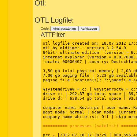
Otl:
OTL Logfile:
Code:
Alles auswählen
Aufklappen
ATTFilter
otl logfile created on: 18.07.2012 17:5
otl by oldtimer - version 3.2.54.0     
64bit- ultimate edition  (version = 6.1
internet explorer (version = 8.0.7600.1
locale: 00000407 | country: Deutschlan
3,50 gb total physical memory | 2,08 g
7,00 gb paging file | 5,23 gb availabl
paging file location(s): ?:\pagefile.sy
%systemdrive% = c: | %systemroot% = c:
drive c: | 292,87 gb total space | 89,
drive d: | 638,54 gb total space | 93,
computer name: Kevin-pc | user name: Ke
Boot mode: Normal | scan mode: Current 
company name whitelist: Off | skip mic
========== processes (safelist) ======
prc - [2012.07.18 17:38:29 | 000,596,4