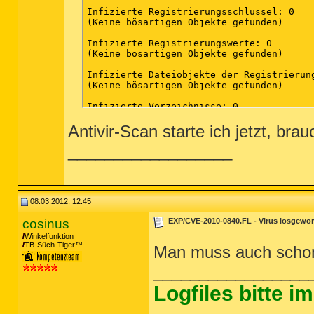
Infizierte Registrierungsschlüssel: 0

(Keine bösartigen Objekte gefunden)

Infizierte Registrierungswerte: 0

(Keine bösartigen Objekte gefunden)

Infizierte Dateiobjekte der Registrierung
(Keine bösartigen Objekte gefunden)

Infizierte Verzeichnisse: 0

(Keine bösartigen Objekte gefunden)

Antivir-Scan starte ich jetzt, br
Infizierte Dateien: 0

__________________
(Keine bösartigen Objekte gefunden)

(Ende)

08.03.2012, 12:45
cosinus
EXP/CVE-2010-0840.FL - Virus losgewo
Winkelfunktion
TB-Süch-Tiger™
Man muss auch schon
_________________
Logfiles bitte 