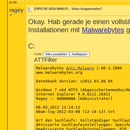
12:43
ragey
EXP/CVE-2010-0840.FL - Virus losgeworden?
Okay. Hab gerade je einen vollst
Installationen mit
Malwarebytes
g
C:
Code:
Alles auswählen
Aufklappen
ATTFilter
Malwarebytes 
Anti-Malware
 1.60.1.1000

www.malwarebytes.org

Datenbank Version: v2012.03.08.04

Windows 7 x64 NTFS (Abgesichertenmodus/Ne
Internet Explorer 9.0.8112.16421

Ragey :: BANANANA [Administrator]

08.03.2012 12:14:13

mbam-log-2012-03-08 (12-14-13).txt

Art des Suchlaufs: Vollständiger Suchlauf
Aktivierte Suchlaufeinstellungen: Speich
Deaktivierte Suchlaufeinstellungen: P2P
