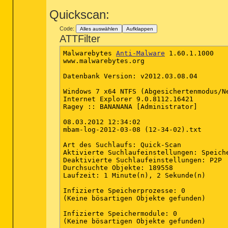
(Keine bösartigen Objekte gefunden)

Quickscan:
Infizierte Dateien: 0

(Keine bösartigen Objekte gefunden)

Code:
Alles auswählen
Aufklappen
ATTFilter
(Ende)

Malwarebytes 
Anti-Malware
 1.60.1.1000

www.malwarebytes.org

Datenbank Version: v2012.03.08.04

Windows 7 x64 NTFS (Abgesichertenmodus/Ne
Internet Explorer 9.0.8112.16421

Ragey :: BANANANA [Administrator]

08.03.2012 12:34:02

mbam-log-2012-03-08 (12-34-02).txt

Art des Suchlaufs: Quick-Scan

Aktivierte Suchlaufeinstellungen: Speich
Deaktivierte Suchlaufeinstellungen: P2P

Durchsuchte Objekte: 189558

Laufzeit: 1 Minute(n), 2 Sekunde(n)

Infizierte Speicherprozesse: 0

(Keine bösartigen Objekte gefunden)

Infizierte Speichermodule: 0

(Keine bösartigen Objekte gefunden)
