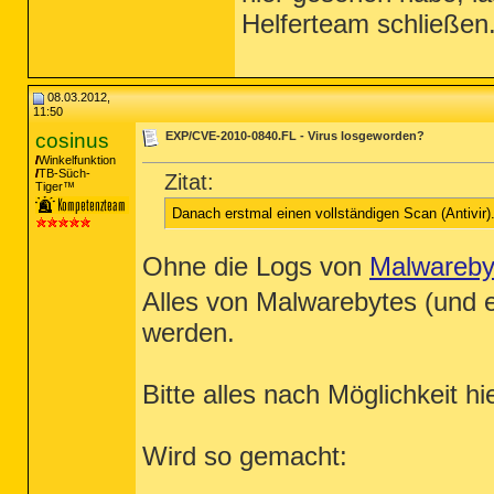
Helferteam schließen
08.03.2012,
11:50
cosinus
EXP/CVE-2010-0840.FL - Virus losgeworden?
Winkelfunktion
TB-Süch-
Zitat:
Tiger™
Danach erstmal einen vollständigen Scan (Antivir). 
Ohne die Logs von
Malwareby
Alles von Malwarebytes (und 
werden.
Bitte alles nach Möglichkeit 
Wird so gemacht: