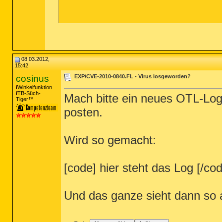
08.03.2012,
15:42
cosinus
EXP/CVE-2010-0840.FL - Virus losgeworden?
Winkelfunktion
TB-Süch-
Mach bitte ein neues OTL-Log. 
Tiger™
posten.
Wird so gemacht:
[code] hier steht das Log [/co
Und das ganze sieht dann so 