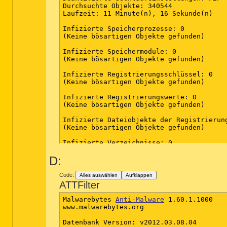
Durchsuchte Objekte: 340544

Laufzeit: 11 Minute(n), 16 Sekunde(n)

Infizierte Speicherprozesse: 0

(Keine bösartigen Objekte gefunden)

Infizierte Speichermodule: 0

(Keine bösartigen Objekte gefunden)

Infizierte Registrierungsschlüssel: 0

(Keine bösartigen Objekte gefunden)

Infizierte Registrierungswerte: 0

(Keine bösartigen Objekte gefunden)

Infizierte Dateiobjekte der Registrierung
(Keine bösartigen Objekte gefunden)

Infizierte Verzeichnisse: 0

(Keine bösartigen Objekte gefunden)

D:
Infizierte Dateien: 0

(Keine bösartigen Objekte gefunden)

Code:
Alles auswählen
Aufklappen
ATTFilter
(Ende)

Malwarebytes 
Anti-Malware
 1.60.1.1000

www.malwarebytes.org

Datenbank Version: v2012.03.08.04
