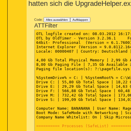
hatten sich die UpgradeHelper.ex
Code:
Alles auswählen
Aufklappen
ATTFilter
OTL logfile created on: 08.03.2012 16:17:
OTL by OldTimer - Version 3.2.36.1     Fo
64bit- Professional  (Version = 6.1.7600)
Internet Explorer (Version = 9.0.8112.164
Locale: 00000407 | Country: Deutschland |
4,00 Gb Total Physical Memory | 2,99 Gb 
8,00 Gb Paging File | 7,35 Gb Available i
Paging file location(s): ?:\pagefile.sys 
%SystemDrive% = C: | %SystemRoot% = C:\W
Drive C: | 55,80 Gb Total Space | 18,22 
Drive E: | 29,29 Gb Total Space | 14,63 
Drive F: | 566,88 Gb Total Space | 60,48
Drive M: | 732,42 Gb Total Space | 173,0
Drive S: | 199,09 Gb Total Space | 134,0
Computer Name: BANANANA | User Name: Rage
Boot Mode: SafeMode with Networking | Sc
Company Name Whitelist: On | Skip Micros
========== Processes (SafeList) ========