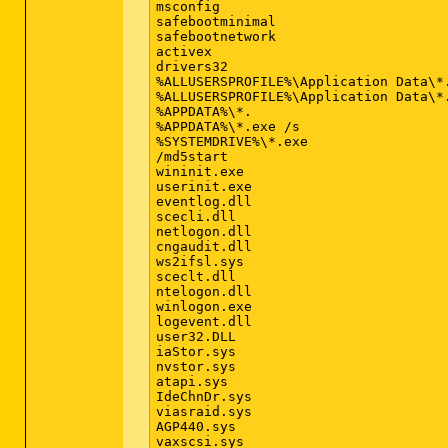
msconfig

safebootminimal

safebootnetwork

activex

drivers32

%ALLUSERSPROFILE%\Application Data\*.
%ALLUSERSPROFILE%\Application Data\*.
%APPDATA%\*.

%APPDATA%\*.exe /s

%SYSTEMDRIVE%\*.exe

/md5start

wininit.exe

userinit.exe

eventlog.dll

scecli.dll

netlogon.dll

cngaudit.dll

ws2ifsl.sys

sceclt.dll

ntelogon.dll

winlogon.exe

logevent.dll

user32.DLL

iaStor.sys

nvstor.sys

atapi.sys

IdeChnDr.sys

viasraid.sys

AGP440.sys

vaxscsi.sys
