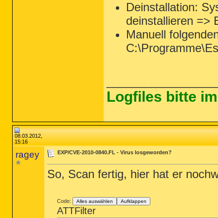
Deinstallation: 
deinstallieren =>
Manuell folgende
C:\Programme\Es
_________________
Logfiles bitte 
08.03.2012,
15:16
ragey
EXP/CVE-2010-0840.FL - Virus losgeworden?
So, Scan fertig, hier hat er noc
Code:
Alles auswählen
Aufklappen
ATTFilter