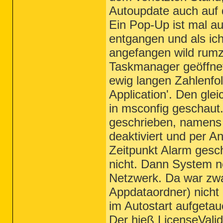
Autoupdate auch auf 
Ein Pop-Up ist mal a
entgangen und als ich
angefangen wild rumz
Taskmanager geöffnet
ewig langen Zahlenf
Application'. Den gle
in msconfig geschaut.
geschrieben, namens 
deaktiviert und per An
Zeitpunkt Alarm gesc
nicht. Dann System n
Netzwerk. Da war zwa
Appdataordner) nicht
im Autostart aufgetau
Der hieß LicenseVali