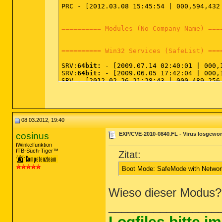
PRC - [2012.03.08 15:45:54 | 000,594,432
========== Modules (No Company Name) ===
========== Win32 Services (SafeList) ===
SRV:
64bit:
 - [2009.07.14 02:40:01 | 000,
SRV:
64bit:
 - [2009.06.05 17:42:04 | 000,
SRV - [2012.02.26 21:28:43 | 000,489,256
SRV - [2011.10.15 00:54:40 | 000,381,248
SRV - [2011.09.13 11:40:07 | 000,269,480
SRV - [2011.05.01 19:06:57 | 000,136,360
SRV - [2011.02.27 12:12:10 | 000,079,360
SRV - [2011.02.27 12:12:03 | 000,079,360
08.03.2012, 19:40
SRV - [2010.11.15 11:08:10 | 005,716,848
SRV - [2010.02.19 13:37:14 | 000,517,096
cosinus
EXP/CVE-2010-0840.FL - Virus losgewo
SRV - [2010.02.12 14:23:12 | 000,286,720
Winkelfunktion
SRV - [2009.06.10 22:23:09 | 000,066,384
TB-Süch-Tiger™
Zitat:
Boot Mode: SafeMode with Networ
========== Driver Services (SafeList) ==
DRV:
64bit:
 - [2011.09.13 11:40:08 | 000,
Wieso dieser Modus? 
DRV:
64bit:
 - [2011.09.13 11:40:08 | 000,
DRV:
64bit:
 - [2011.07.08 00:21:28 | 000,
_________________
DRV:
64bit:
 - [2011.02.28 16:33:54 | 000,
DRV:
64bit:
 - [2011.02.27 11:59:52 | 000,
Logfiles bitte 
DRV:
64bit:
 - [2010.11.02 16:07:54 | 000,