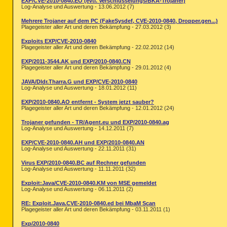
EXP/CVE-2010-0840.EO (evtl. Verschlüsselungs/BKA-Trojaner)
Log-Analyse und Auswertung - 13.06.2012 (7)
FF - prefs.js..browser.search.update: fal
FF - prefs.js..browser.search.useDBForOrd
Mehrere Trojaner auf dem PC (FakeSysdef, CVE-2010-0840, Dropper.gen...)
FF - prefs.js..browser.startup.homepage:
Plagegeister aller Art und deren Bekämpfung - 27.03.2012 (3)
FF - prefs.js..extensions.enabledItems: 
FF - prefs.js..extensions.enabledItems: 
Exploits EXP/CVE-2010-0840
FF - prefs.js..extensions.enabledItems: 
Plagegeister aller Art und deren Bekämpfung - 22.02.2012 (14)
EXP/2011-3544.AK und EXP/2010-0840.CN
FF - HKLM\Software\MozillaPlugins\@adobe
Plagegeister aller Art und deren Bekämpfung - 29.01.2012 (4)
FF - HKLM\Software\MozillaPlugins\@java.
FF - HKLM\Software\MozillaPlugins\@nvidi
JAVA/Dldr.Tharra.G und EXP/CVE-2010-0840
FF - HKLM\Software\MozillaPlugins\@nvidi
Log-Analyse und Auswertung - 18.01.2012 (11)
FF - HKLM\Software\MozillaPlugins\@video
FF - HKLM\Software\MozillaPlugins\@wacom
EXP/2010-0840.AO entfernt - System jetzt sauber?
Plagegeister aller Art und deren Bekämpfung - 12.01.2012 (24)
FF - HKEY_LOCAL_MACHINE\software\mozilla
Trojaner gefunden - TR/Agent.eu und EXP/2010-0840.ag
FF - HKEY_LOCAL_MACHINE\software\mozilla
Log-Analyse und Auswertung - 14.12.2011 (7)
[2011.02.27 12:29:47 | 000,000,000 | ---
EXP/CVE-2010-0840.AH und EXP/2010-0840.AN
[2012.03.05 11:38:25 | 000,000,000 | ---
Log-Analyse und Auswertung - 22.11.2011 (31)
[2011.03.09 11:06:05 | 000,001,180 | ---
[2012.03.05 11:37:30 | 000,000,000 | ---
Virus EXP/2010-0840.BC auf Rechner gefunden
() (No name found) -- C:\USERS\RAGEY\APP
Log-Analyse und Auswertung - 11.11.2011 (32)
() (No name found) -- C:\USERS\RAGEY\APP
Exploit:Java/CVE-2010-0840.KM von MSE gemeldet
[2012.03.05 11:37:29 | 000,134,104 | ---
Log-Analyse und Auswertung - 06.11.2011 (2)
[2011.02.27 16:57:01 | 000,472,808 | ---
[2012.03.05 11:37:28 | 000,001,392 | ---
RE: Exploit.Java.CVE-2010-0840.ed bei MbaM Scan
[2012.03.05 11:37:28 | 000,002,252 | ---
Plagegeister aller Art und deren Bekämpfung - 03.11.2011 (1)
[2012.03.05 11:37:28 | 000,001,153 | ---
[2012.03.05 11:37:28 | 000,006,805 | ---
Exp/2010-0840