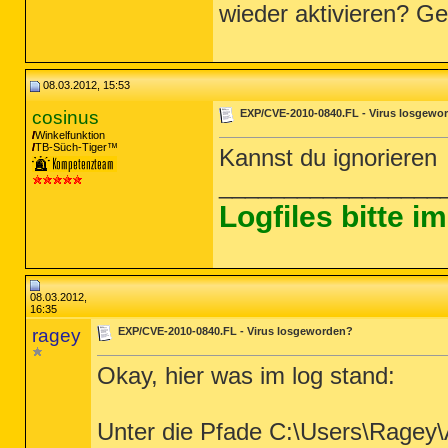
wieder aktivieren? G
08.03.2012, 15:53
cosinus
EXP/CVE-2010-0840.FL - Virus losgewo
Winkelfunktion
TB-Süch-Tiger™
Kannst du ignorieren
_________________
Logfiles bitte 
08.03.2012,
16:35
ragey
EXP/CVE-2010-0840.FL - Virus losgeworden?
Okay, hier was im log stand:
Unter die Pfade C:\Users\Ragey