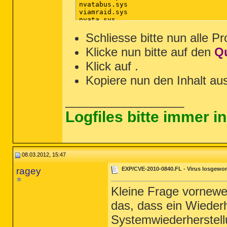
nvatabus.sys

viamraid.sys

nvata.sys

nvgts.sys

iastorv.sys

Schliesse bitte nun alle P
ViPrt.sys

Klicke nun bitte auf den
Q
eNetHook.dll

ahcix86.sys

Klick auf
.
KR10N.sys

nvstor32.sys

Kopiere nun den Inhalt au
ahcix86s.sys

/md5stop

%systemroot%\system32\drivers\*.sys /
__________________
%systemroot%\System32\config\*.sav

%systemroot%\*. /mp /s

Logfiles bitte immer 
%systemroot%\system32\*.dll /lockedfi
CREATERESTOREPOINT

08.03.2012, 15:47
ragey
EXP/CVE-2010-0840.FL - Virus losgewo
Kleine Frage vorneweg
das, dass ein Wiederh
Systemwiederherstellu