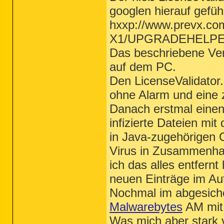
googlen hierauf geführ
hxxp://www.prevx.co
X1/UPGRADEHELPER
Das beschriebene Ver
auf dem PC.
Den LicenseValidator.
ohne Alarm und eine ze
Danach erstmal einen 
infizierte Dateien m
in Java-zugehörigen O
Virus in Zusammenha
ich das alles entfern
neuen Einträge im Au
Nochmal im abgesicher
Malwarebytes
AM mit 
Was mich aber stark v