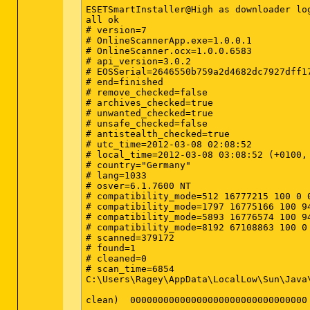
ESETSmartInstaller@High as downloader log
all ok

# version=7

# OnlineScannerApp.exe=1.0.0.1

# OnlineScanner.ocx=1.0.0.6583

# api_version=3.0.2

# EOSSerial=2646550b759a2d4682dc7927dff17
# end=finished

# remove_checked=false

# archives_checked=true

# unwanted_checked=true

# unsafe_checked=false

# antistealth_checked=true

# utc_time=2012-03-08 02:08:52

# local_time=2012-03-08 03:08:52 (+0100, 
# country="Germany"

# lang=1033

# osver=6.1.7600 NT 

# compatibility_mode=512 16777215 100 0 0
# compatibility_mode=1797 16775166 100 94
# compatibility_mode=5893 16776574 100 94
# compatibility_mode=8192 67108863 100 0 
# scanned=379172

# found=1

# cleaned=0

# scan_time=6854

C:\Users\Ragey\AppData\LocalLow\Sun\Java\Deployment\cache\6.0\53\580cc9
clean)	00000000000000000000000000000000	I
