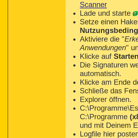
Scanner
Lade und starte
Setze einen Hake
Nutzungsbeding
Aktiviere die "
Erk
Anwendungen
" u
Klicke auf
Starte
Die Signaturen we
automatisch.
Klicke am Ende d
Schließe das Fen
Explorer öffnen.
C:\Programme\Ese
C:\Programme
(x
und mit Deinem Ed
Logfile hier poste