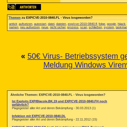
DRV:
64bit:
 - [2009.05.20 10:10:00 | 000,
DRV - [2009.07.14 02:19:10 | 000,019,008
========== Standard Registry (SafeList) 
Themen
zu EXP/CVE-2010-0840.FL - Virus losgeworden?
antivir
,
aufsetzen
,
autostart
,
datei
,
dateien
,
exp/cve-2010-0840.fl
,
folge
,
google
,
hijack
namen
,
neu aufsetzen
,
neue
,
nicht sicher
,
prozess
,
scan
,
schließen
,
system
,
taskma
========== Internet Explorer ==========
IE:
64bit:
 - HKLM\..\SearchScopes,Default
IE:
64bit:
 - HKLM\..\SearchScopes\{0633EE
IE - HKLM\SOFTWARE\Microsoft\Internet Ex
IE - HKLM\..\SearchScopes,DefaultScope = 
«
50€ Virus- Betriebssystem ge
IE - HKLM\..\SearchScopes\{0633EE93-D776
Meldung Windows Virenv
IE - HKU\.DEFAULT\Software\Microsoft\Win
IE - HKU\S-1-5-18\Software\Microsoft\Win
IE - HKU\S-1-5-21-3710166084-3430410099-
Ähnliche Themen: EXP/CVE-2010-0840.FL - Virus losgeworden?
IE - HKU\S-1-5-21-3710166084-3430410099-
Ist Exploits EXP/Blacole.BK.19 und EXP/CVE-2010-0840.FH noch
IE - HKU\S-1-5-21-3710166084-3430410099-
gefährlich?
IE - HKU\S-1-5-21-3710166084-3430410099-
Plagegeister aller Art und deren Bekämpfung - 30.03.2013 (1)
IE - HKU\S-1-5-21-3710166084-3430410099-
IE - HKU\S-1-5-21-3710166084-3430410099-
Infektion mit EXP/CVE-2010-0840.DL
Plagegeister aller Art und deren Bekämpfung - 22.11.2012 (15)
========== FireFox ==========