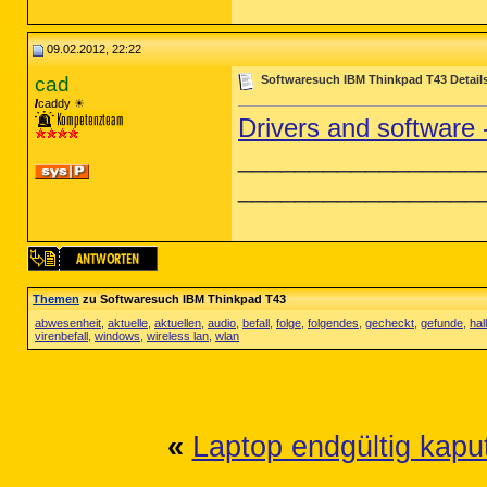
09.02.2012, 22:22
cad
Softwaresuch IBM Thinkpad T43 Detail
caddy ☀
Drivers and software
_________________
_________________
Themen
zu Softwaresuch IBM Thinkpad T43
abwesenheit
,
aktuelle
,
aktuellen
,
audio
,
befall
,
folge
,
folgendes
,
gecheckt
,
gefunde
,
hall
virenbefall
,
windows
,
wireless lan
,
wlan
«
Laptop endgültig kapu