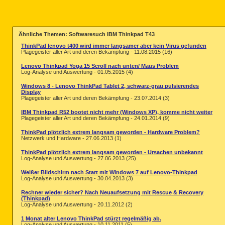
Ähnliche Themen: Softwaresuch IBM Thinkpad T43
ThinkPad lenovo t400 wird immer langsamer aber kein Virus gefunden
Plagegeister aller Art und deren Bekämpfung - 11.08.2015 (16)
Lenovo Thinkpad Yoga 15 Scroll nach unten/ Maus Problem
Log-Analyse und Auswertung - 01.05.2015 (4)
Windows 8 - Lenovo ThinkPad Tablet 2, schwarz-grau pulsierendes
Display
Plagegeister aller Art und deren Bekämpfung - 23.07.2014 (3)
IBM Thinkpad R52 bootet nicht mehr (Windows XP), komme nicht weiter
Plagegeister aller Art und deren Bekämpfung - 24.01.2014 (9)
ThinkPad plötzlich extrem langsam geworden - Hardware Problem?
Netzwerk und Hardware - 27.06.2013 (1)
ThinkPad plötzlich extrem langsam geworden - Ursachen unbekannt
Log-Analyse und Auswertung - 27.06.2013 (25)
Weißer Bildschirm nach Start mit Windows 7 auf Lenovo-Thinkpad
Log-Analyse und Auswertung - 30.04.2013 (3)
Rechner wieder sicher? Nach Neuaufsetzung mit Rescue & Recovery
(Thinkpad)
Log-Analyse und Auswertung - 20.11.2012 (2)
1 Monat alter Lenovo ThinkPad stürzt regelmäßig ab.
Log-Analyse und Auswertung - 10.11.2011 (5)