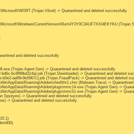
oft\WORT (Trojan.Vilsel) -> Quarantined and deleted successfully.
soft\Windows\CurrentVersion\Run\4Y3Y0C3AUF7XXI4EKYKU (Trojan.Spy
:
rantined and deleted successfully.
exe (Trojan.Agent.Gen) -> Quarantined and deleted successfully.
bd6c-bc8f88bd114a}.job (Trojan.Downloader) -> Quarantined and deleted suc
b0e2-aa89c9e5967c}.job (Trojan.FraudPack) -> Quarantined and deleted suc
file\AppData\Roaming\Adobe\shed\thr1.chm (Malware.Trace) -> Quarantined a
file\AppData\Roaming\Adobe\plugs\mmc14.exe (Trojan.Agent.Gen) -> Quarant
file\AppData\Roaming\Adobe\plugs\mmc51.exe (Trojan.Agent.Gen) -> Quarant
n.Spyeyes) -> Quarantined and deleted successfully.
yes) -> Quarantined and deleted successfully.
.10.1)
iebm000)