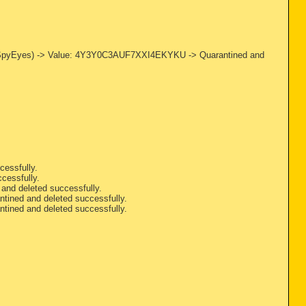
Eyes) -> Value: 4Y3Y0C3AUF7XXI4EKYKU -> Quarantined and
cessfully.
cessfully.
nd deleted successfully.
ined and deleted successfully.
ined and deleted successfully.