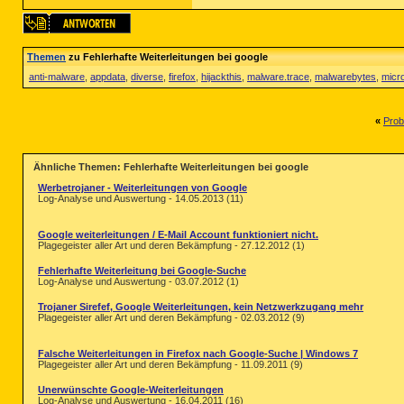
Themen
zu Fehlerhafte Weiterleitungen bei google
anti-malware
,
appdata
,
diverse
,
firefox
,
hijackthis
,
malware.trace
,
malwarebytes
,
micro
«
Prob
Ähnliche Themen: Fehlerhafte Weiterleitungen bei google
Werbetrojaner - Weiterleitungen von Google
Log-Analyse und Auswertung - 14.05.2013 (11)
Google weiterleitungen / E-Mail Account funktioniert nicht.
Plagegeister aller Art und deren Bekämpfung - 27.12.2012 (1)
Fehlerhafte Weiterleitung bei Google-Suche
Log-Analyse und Auswertung - 03.07.2012 (1)
Trojaner Sirefef, Google Weiterleitungen, kein Netzwerkzugang mehr
Plagegeister aller Art und deren Bekämpfung - 02.03.2012 (9)
Falsche Weiterleitungen in Firefox nach Google-Suche | Windows 7
Plagegeister aller Art und deren Bekämpfung - 11.09.2011 (9)
Unerwünschte Google-Weiterleitungen
Log-Analyse und Auswertung - 16.04.2011 (16)