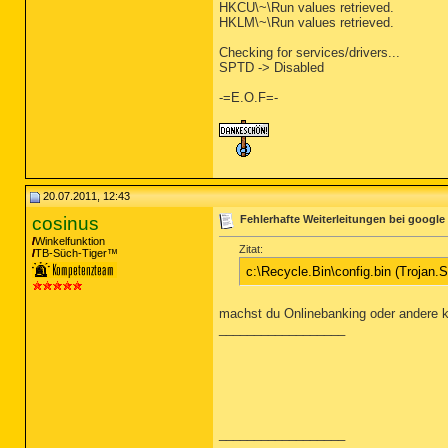
HKCU\~\Run values retrieved.
HKLM\~\Run values retrieved.
Checking for services/drivers...
SPTD -> Disabled
-=E.O.F=-
20.07.2011, 12:43
cosinus
Fehlerhafte Weiterleitungen bei google
Winkelfunktion
Zitat:
TB-Süch-Tiger™
c:\Recycle.Bin\config.bin (Trojan.
machst du Onlinebanking oder andere 
__________________
__________________