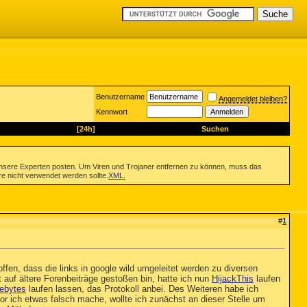
Benutzername
Angemeldet bleiben?
Kennwort
[24h]
Suchen
nsere Experten posten. Um Viren und Trojaner entfernen zu können, muss das
re nicht verwendet werden sollte.
XML
.
#
1
ffen, dass die links in google wild umgeleitet werden zu diversen
 auf ältere Forenbeiträge gestoßen bin, hatte ich nun
HijackThis
laufen
ebytes
laufen lassen, das Protokoll anbei. Des Weiteren habe ich
or ich etwas falsch mache, wollte ich zunächst an dieser Stelle um