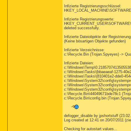
Infizierte Registrierungsschlüssel:
HKEY_LOCAL_MACHINE\SOFTWARE\Micros
Infizierte Registrierungswerte:
HKEY_CURRENT_USER\SOFTWARE\Micro
deleted successfully.
Infizierte Dateiobjekte der Registrierung
(Keine bösartigen Objekte gefunden)
Infizierte Verzeichnisse:
c:\Recycle.Bin (Trojan.Spyeyes) -> Qua
Infizierte Dateien:
c:\Windows\Temp\0.21857074135055388.
c:\Windows\Tasks\{bbaeaeaf-1275-40e2-
c:\Windows\Tasks\{810401e2-dde0-454e-
c:\Windows\System32\config\systempro
c:\Windows\System32\config\systempro
c:\Windows\System32\config\systempro
c:\Recycle.Bin\44049671bde78c1 (Troja
c:\Recycle.Bin\config.bin (Trojan.Spye
defogger_disable by jpshortstuff (23.02
Log created at 12:41 on 20/07/2011 (z
Checking for autostart values...