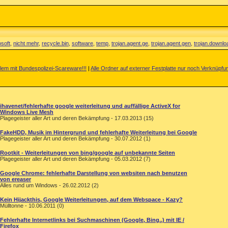
soft
,
nicht mehr
,
recycle.bin
,
software
,
temp
,
trojan.agent.ge
,
trojan.agent.gen
,
trojan.downlo
lem mit Bundespolizei-Scareware!!!
|
Alle Ordner auf externer Festplatte nur noch Verknüpfu
ihavenet/fehlerhafte google weiterleitung und auffällige ActiveX for
Windows Live Mesh
Plagegeister aller Art und deren Bekämpfung - 17.03.2013 (15)
FakeHDD, Musik im Hintergrund und fehlerhafte Weiterleitung bei Google
Plagegeister aller Art und deren Bekämpfung - 30.07.2012 (1)
Rootkit - Weiterleitungen von bing/google auf unbekannte Seiten
Plagegeister aller Art und deren Bekämpfung - 05.03.2012 (7)
Google Chrome: fehlerhafte Darstellung von websiten nach benutzen
von ereaser
Alles rund um Windows - 26.02.2012 (2)
Kein Hijackthis, Google Weiterleitungen, auf dem Webspace - Kazy?
Mülltonne - 10.06.2011 (0)
Fehlerhafte Internetlinks bei Suchmaschinen (Google, Bing..) mit IE /
Firefox