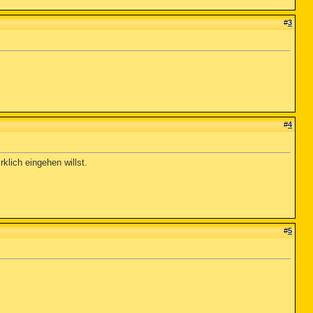
#
3
#
4
klich eingehen willst.
#
5