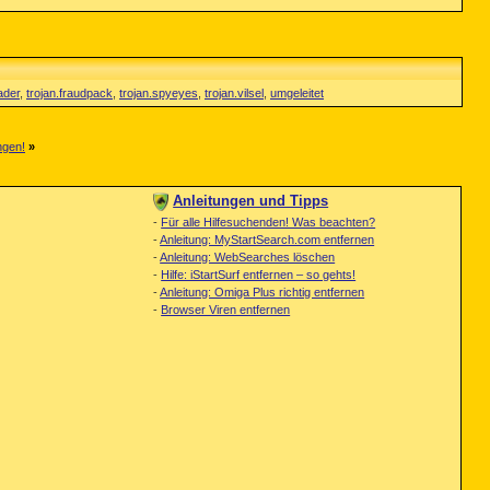
ader
,
trojan.fraudpack
,
trojan.spyeyes
,
trojan.vilsel
,
umgeleitet
ngen!
»
Anleitungen und Tipps
-
Für alle Hilfesuchenden! Was beachten?
-
Anleitung: MyStartSearch.com entfernen
-
Anleitung: WebSearches löschen
-
Hilfe: iStartSurf entfernen – so gehts!
-
Anleitung: Omiga Plus richtig entfernen
-
Browser Viren entfernen