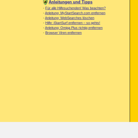
Anleitungen und Tipps
-
Für alle Hilfesuchenden! Was beachten?
-
Anleitung: MyStartSearch.com entfernen
-
Anleitung: WebSearches löschen
-
Hilfe: iStartSurf entfernen – so gehts!
-
Anleitung: Omiga Plus richtig entfernen
-
Browser Viren entfernen