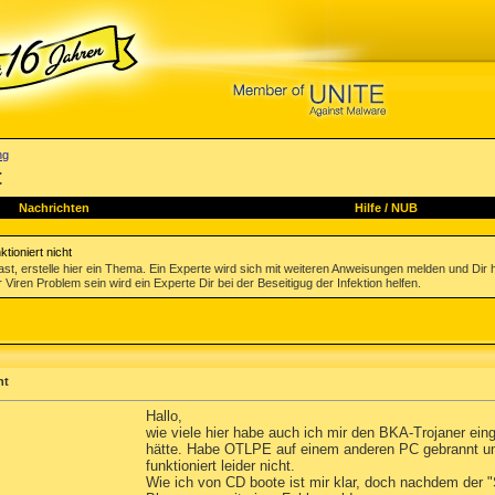
ng
t
Nachrichten
Hilfe
/
NUB
ioniert nicht
st, erstelle hier ein Thema. Ein Experte wird sich mit weiteren Anweisungen melden und Dir 
 Viren Problem sein wird ein Experte Dir bei der Beseitigug der Infektion helfen.
ht
Hallo,
wie viele hier habe auch ich mir den BKA-Trojaner ei
hätte. Habe OTLPE auf einem anderen PC gebrannt und
funktioniert leider nicht.
Wie ich von CD boote ist mir klar, doch nachdem der