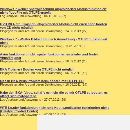
Windows 7 weißer Sperrbildschirm/ Abgesicherter Modus funktioniert
nicht / LogFile mit OTLPE erstellt
Log-Analyse und Auswertung - 04.11.2013 (27)
GVU BKA etc. Trojaner - abgesicherter Modus nicht erreichbar, booten
von CD nicht möglich
Plagegeister aller Art und deren Bekämpfung - 24.06.2013 (27)
Windows 7 - Weißer Bildschirm nach Anmeldung - OTLPE funktioniert
nicht
Plagegeister aller Art und deren Bekämpfung - 11.01.2013 (8)
Avira funktioniert nicht, später funktioniert es wieder und findet
Virus/Trojaner
Plagegeister aller Art und deren Bekämpfung - 18.09.2012 (25)
BKA Trojaner / Booten von OTLPE nicht möglich
Plagegeister aller Art und deren Bekämpfung - 06.09.2011 (42)
UKash BKA Virus Problem beim booten mit OTLPE CD
Plagegeister aller Art und deren Bekämpfung - 16.08.2011 (14)
Habe den BKA- Virus. schaffe es nicht die cd mit OTLPE zu booten. es
öffnet sich reatogo x pe
Log-Analyse und Auswertung - 27.07.2011 (29)
WTR Loader funktioniert nicht und Host capplication funktioniert nicht
(Catalyst Control Center)
Log-Analyse und Auswertung - 07.05.2011 (23)