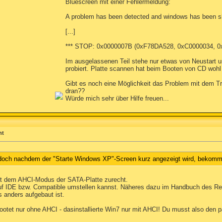
Bluescreen mit einer Fehlermeldung:
A problem has been detected and windows has been s
[...]
*** STOP: 0x0000007B (0xF78DA528, 0xC0000034, 0
Im ausgelassenen Teil stehe nur etwas von Neustart un
probiert. Platte scannen hat beim Booten von CD wohl
Gibt es noch eine Möglichkeit das Problem mit dem Troj
dran??
Würde mich sehr über Hilfe freuen...
ht
, doch nachdem der "Starte Windows XP"-Screen kurz angezeigt wird, bekomm
t dem AHCI-Modus der SATA-Platte zurecht.
uf IDE bzw. Compatible umstellen kannst. Näheres dazu im Handbuch des R
 anders aufgebaut ist.
 bootet nur ohne AHCI - dasinstallierte Win7 nur mit AHCI! Du musst also den