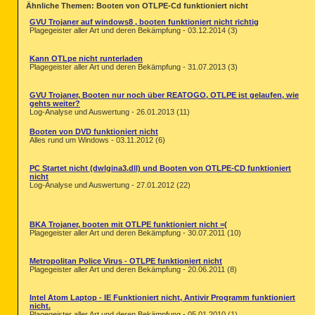
Ähnliche Themen: Booten von OTLPE-Cd funktioniert nicht
GVU Trojaner auf windows8 , booten funktioniert nicht richtig
Plagegeister aller Art und deren Bekämpfung - 03.12.2014 (3)
Kann OTLpe nicht runterladen
Plagegeister aller Art und deren Bekämpfung - 31.07.2013 (3)
GVU Trojaner, Booten nur noch über REATOGO, OTLPE ist gelaufen, wie
gehts weiter?
Log-Analyse und Auswertung - 26.01.2013 (11)
Booten von DVD funktioniert nicht
Alles rund um Windows - 03.11.2012 (6)
PC Startet nicht (dwlgina3.dll) und Booten von OTLPE-CD funktioniert
nicht
Log-Analyse und Auswertung - 27.01.2012 (22)
BKA Trojaner, booten mit OTLPE funktioniert nicht =(
Plagegeister aller Art und deren Bekämpfung - 30.07.2011 (10)
Metropolitan Police Virus - OTLPE funktioniert nicht
Plagegeister aller Art und deren Bekämpfung - 20.06.2011 (8)
Intel Atom Laptop - IE Funktioniert nicht, Antivir Programm funktioniert
nicht.
Plagegeister aller Art und deren Bekämpfung - 05.01.2010 (1)