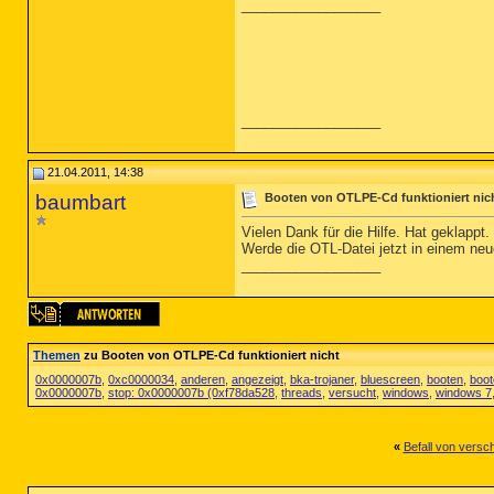
__________________
__________________
21.04.2011, 14:38
baumbart
Booten von OTLPE-Cd funktioniert nic
Vielen Dank für die Hilfe. Hat geklappt.
Werde die OTL-Datei jetzt in einem ne
__________________
Themen
zu Booten von OTLPE-Cd funktioniert nicht
0x0000007b
,
0xc0000034
,
anderen
,
angezeigt
,
bka-trojaner
,
bluescreen
,
booten
,
boot
0x0000007b
,
stop: 0x0000007b (0xf78da528
,
threads
,
versucht
,
windows
,
windows 7
«
Befall von vers