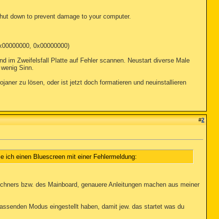
hut down to prevent damage to your computer.
x00000000, 0x00000000)
d im Zweifelsfall Platte auf Fehler scannen. Neustart diverse Male
 wenig Sinn.
aner zu lösen, oder ist jetzt doch formatieren und neuinstallieren
#
2
e ich einen Bluescreen mit einer Fehlermeldung:
echners bzw. des Mainboard, genauere Anleitungen machen aus meiner
 passenden Modus eingestellt haben, damit jew. das startet was du