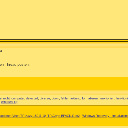
ht
uen Thread posten.
et nicht
,
computer
,
detected
,
diverse
,
down
,
fehlermeldung
,
formatieren
,
funktioniert
,
funktioni
,
windows xp
chiedenen Viren TR\Kazy.18911.10, TR\Crypt.EPACK.Gen2
|
Windows Recovery - Installationsp