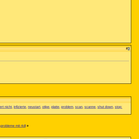
#
3
ert nicht
,
infizierte
,
neustart
,
otlpe
,
platte
,
problem
,
scan
,
scanne
,
shut down
,
stop:
robleme mit rkill
»