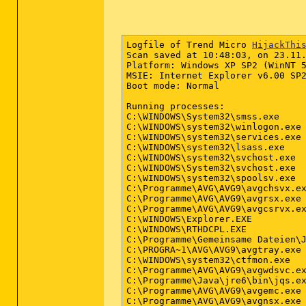
Logfile of Trend Micro 
HijackThi
Scan saved at 10:48:03, on 23.11.
Platform: Windows XP SP2 (WinNT 5
MSIE: Internet Explorer v6.00 SP2
Boot mode: Normal

Running processes:

C:\WINDOWS\System32\smss.exe

C:\WINDOWS\system32\winlogon.exe

C:\WINDOWS\system32\services.exe

C:\WINDOWS\system32\lsass.exe

C:\WINDOWS\system32\svchost.exe

C:\WINDOWS\System32\svchost.exe

C:\WINDOWS\system32\spoolsv.exe

C:\Programme\AVG\AVG9\avgchsvx.ex
C:\Programme\AVG\AVG9\avgrsx.exe

C:\Programme\AVG\AVG9\avgcsrvx.ex
C:\WINDOWS\Explorer.EXE

C:\WINDOWS\RTHDCPL.EXE

C:\Programme\Gemeinsame Dateien\J
C:\PROGRA~1\AVG\AVG9\avgtray.exe

C:\WINDOWS\system32\ctfmon.exe

C:\Programme\AVG\AVG9\avgwdsvc.ex
C:\Programme\Java\jre6\bin\jqs.ex
C:\Programme\AVG\AVG9\avgemc.exe

C:\Programme\AVG\AVG9\avgnsx.exe
