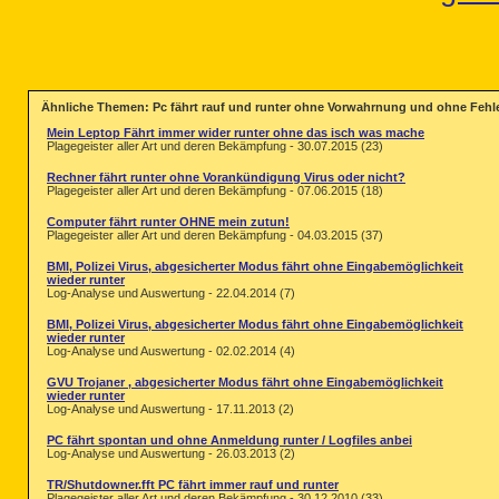
O18 - Protocol: linkscanner - {F2
O20 - Winlogon Notify: avgrsstart
O23 - Service: AVG Free E-mail Sc
O23 - Service: AVG Free WatchDog 
O23 - Service: Java Quick Starter
Ähnliche Themen: Pc fährt rauf und runter ohne Vorwahrnung und ohne Feh
--

End of file - 3663 bytes

Mein Leptop Fährt immer wider runter ohne das isch was mache
Plagegeister aller Art und deren Bekämpfung - 30.07.2015 (23)
Rechner fährt runter ohne Vorankündigung Virus oder nicht?
Plagegeister aller Art und deren Bekämpfung - 07.06.2015 (18)
Computer fährt runter OHNE mein zutun!
Plagegeister aller Art und deren Bekämpfung - 04.03.2015 (37)
BMI, Polizei Virus, abgesicherter Modus fährt ohne Eingabemöglichkeit
wieder runter
Log-Analyse und Auswertung - 22.04.2014 (7)
BMI, Polizei Virus, abgesicherter Modus fährt ohne Eingabemöglichkeit
wieder runter
Log-Analyse und Auswertung - 02.02.2014 (4)
GVU Trojaner , abgesicherter Modus fährt ohne Eingabemöglichkeit
wieder runter
Log-Analyse und Auswertung - 17.11.2013 (2)
PC fährt spontan und ohne Anmeldung runter / Logfiles anbei
Log-Analyse und Auswertung - 26.03.2013 (2)
TR/Shutdowner.fft PC fährt immer rauf und runter
Plagegeister aller Art und deren Bekämpfung - 30.12.2010 (33)