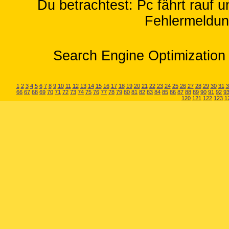
Du betrachtest: Pc fährt rauf
Fehlermeldun
Search Engine Optimization 
1
2
3
4
5
6
7
8
9
10
11
12
13
14
15
16
17
18
19
20
21
22
23
24
25
26
27
28
29
30
31
3
66
67
68
69
70
71
72
73
74
75
76
77
78
79
80
81
82
83
84
85
86
87
88
89
90
91
92
9
120
121
122
123
1