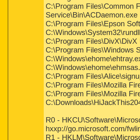
C:\Program Files\Common Fi
Service\Bin\ACDaemon.exe
C:\Program Files\Epson So
C:\Windows\System32\rundl
C:\Program Files\DivX\DivX
C:\Program Files\Windows S
C:\Windows\ehome\ehtray.e
C:\Windows\ehome\ehmsas
C:\Program Files\Alice\sign
C:\Program Files\Mozilla Fire
C:\Program Files\Mozilla Fir
C:\Downloads\HiJackThis20
R0 - HKCU\Software\Microsof
hxxp://go.microsoft.com/fwl
R1 - HKLM\Software\Microso