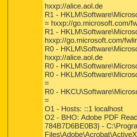
hxxp://alice.aol.de
R1 - HKLM\Software\Microso
= hxxp://go.microsoft.com/f
R1 - HKLM\Software\Microso
hxxp://go.microsoft.com/fwl
R0 - HKLM\Software\Microsof
hxxp://alice.aol.de
R0 - HKLM\Software\Microsof
R0 - HKLM\Software\Microso
=
R0 - HKCU\Software\Microsof
=
O1 - Hosts: ::1 localhost
O2 - BHO: Adobe PDF Read
784B7D6BE0B3} - C:\Progr
Files\Adobe\Acrobat\ActiveX