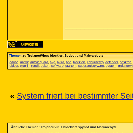
_________________
Themen
zu Trojaner/Virus blockiert Spybot und Malwarebyte
adobe
,
antivir
,
antivir guard
,
avg
,
avira
,
bho
,
blockiert
,
cdburnerxp
,
defender
,
desktop
,
object
,
plug-in
,
rundll
,
seiten
,
software
,
starten.
,
superantispyware
,
system
,
trojaner/v
«
System friert bei bestimmter Sei
Ähnliche Themen: Trojaner/Virus blockiert Spybot und Malwarebyte