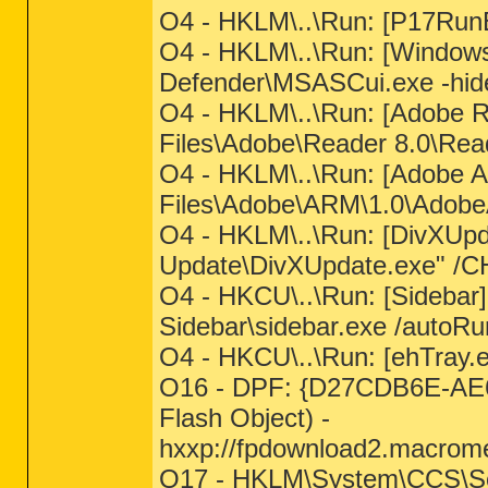
O4 - HKLM\..\Run: [P17Run
O4 - HKLM\..\Run: [Window
Defender\MSASCui.exe -hid
O4 - HKLM\..\Run: [Adobe 
Files\Adobe\Reader 8.0\Rea
O4 - HKLM\..\Run: [Adobe 
Files\Adobe\ARM\1.0\Adob
O4 - HKLM\..\Run: [DivXUpd
Update\DivXUpdate.exe" 
O4 - HKCU\..\Run: [Sidebar
Sidebar\sidebar.exe /autoRu
O4 - HKCU\..\Run: [ehTray.
O16 - DPF: {D27CDB6E-AE
Flash Object) -
hxxp://fpdownload2.macrome
O17 - HKLM\System\CCS\Ser