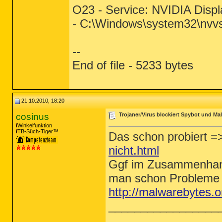
O23 - Service: NVIDIA Displ
- C:\Windows\system32\nvv
--
End of file - 5233 bytes
21.10.2010, 18:20
cosinus
Trojaner/Virus blockiert Spybot und Ma
Winkelfunktion
TB-Süch-Tiger™
Das schon probiert 
nicht.html
Ggf im Zusammenhang 
man schon Probleme b
http://malwarebytes
_________________