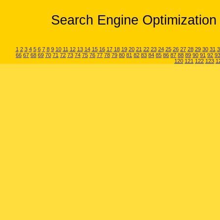
Search Engine Optimization 
1
2
3
4
5
6
7
8
9
10
11
12
13
14
15
16
17
18
19
20
21
22
23
24
25
26
27
28
29
30
31
3
66
67
68
69
70
71
72
73
74
75
76
77
78
79
80
81
82
83
84
85
86
87
88
89
90
91
92
9
120
121
122
123
1