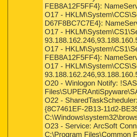
FEB8A12F5FF4}: NameServer
O17 - HKLM\System\CCS\Se
D67F8BC7C7E4}: NameServe
O17 - HKLM\System\CS1\Ser
93.188.162.246,93.188.160.
O17 - HKLM\System\CS1\Ser
FEB8A12F5FF4}: NameServer
O17 - HKLM\System\CCS\Ser
93.188.162.246,93.188.160.
O20 - Winlogon Notify: !SA
Files\SUPERAntiSpyware\S
O22 - SharedTaskScheduler
{8C7461EF-2B13-11d2-BE35
C:\Windows\system32\browse
O23 - Service: ArcSoft Con
C:\Program Files\Common Fi