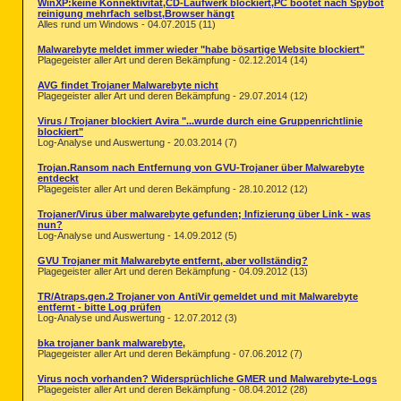
WinXP:keine Konnektivität,CD-Laufwerk blockiert,PC bootet nach Spybot
reinigung mehrfach selbst,Browser hängt
Alles rund um Windows - 04.07.2015 (11)
Malwarebyte meldet immer wieder "habe bösartige Website blockiert"
Plagegeister aller Art und deren Bekämpfung - 02.12.2014 (14)
AVG findet Trojaner Malwarebyte nicht
Plagegeister aller Art und deren Bekämpfung - 29.07.2014 (12)
Virus / Trojaner blockiert Avira "...wurde durch eine Gruppenrichtlinie
blockiert"
Log-Analyse und Auswertung - 20.03.2014 (7)
Trojan.Ransom nach Entfernung von GVU-Trojaner über Malwarebyte
entdeckt
Plagegeister aller Art und deren Bekämpfung - 28.10.2012 (12)
Trojaner/Virus über malwarebyte gefunden; Infizierung über Link - was
nun?
Log-Analyse und Auswertung - 14.09.2012 (5)
GVU Trojaner mit Malwarebyte entfernt, aber vollständig?
Plagegeister aller Art und deren Bekämpfung - 04.09.2012 (13)
TR/Atraps.gen.2 Trojaner von AntiVir gemeldet und mit Malwarebyte
entfernt - bitte Log prüfen
Log-Analyse und Auswertung - 12.07.2012 (3)
bka trojaner bank malwarebyte,
Plagegeister aller Art und deren Bekämpfung - 07.06.2012 (7)
Virus noch vorhanden? Widersprüchliche GMER und Malwarebyte-Logs
Plagegeister aller Art und deren Bekämpfung - 08.04.2012 (28)