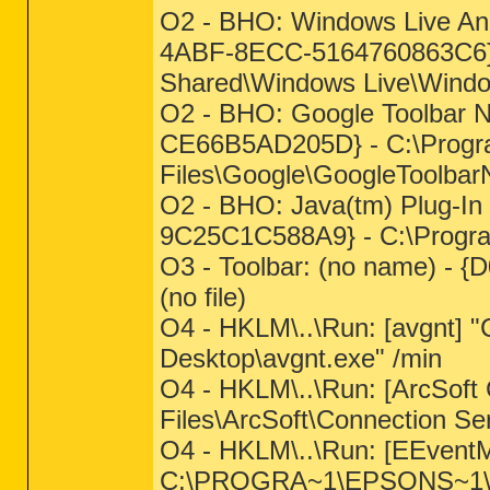
O2 - BHO: Windows Live An
4ABF-8ECC-5164760863C6} -
Shared\Windows Live\Window
O2 - BHO: Google Toolbar 
CE66B5AD205D} - C:\Prog
Files\Google\GoogleToolbarN
O2 - BHO: Java(tm) Plug-I
9C25C1C588A9} - C:\Program 
O3 - Toolbar: (no name) -
(no file)
O4 - HKLM\..\Run: [avgnt] "C
Desktop\avgnt.exe" /min
O4 - HKLM\..\Run: [ArcSoft
Files\ArcSoft\Connection S
O4 - HKLM\..\Run: [EEvent
C:\PROGRA~1\EPSONS~1\