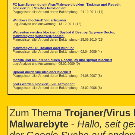
PC bzw.Screen durch Virus/Malware blockiert; Taskmgr und Regedit
blockiert nur MS-Dos funktioniert
Plagegeister aller Art und deren Bekämpfung - 24.12.2011 (14)
Windows blockiert! Virus/Trojaner
Log-Analyse und Auswertung - 13.12.2011 (12)
Webseiten werden blockiert ( Spybot & Destroy, Spyware Doctor,
Malwarebytes,WindowsUpadate)
Plagegeister aller Art und deren Bekämpfung - 25.06.2010 (29)
Malwarebyte: 18 Trojaner oder nur FP?
Plagegeister aller Art und deren Bekämpfung - 02.04.2009 (4)
Mozilla und MIE drehen durch Google ,av und spybot blockiert
Log-Analyse und Auswertung - 05.02.2009 (0)
Upload durch virus/trojaner blockiert
Plagegeister aller Art und deren Bekämpfung - 24.06.2007 (6)
ports werden blockiert - virus/trojaner?
Plagegeister aller Art und deren Bekämpfung - 28.02.2006 (6)
Zum Thema
Trojaner/Virus
Malwarebyte
-
Hallo, seit g