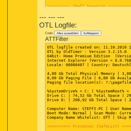
========== Shell Spawning =========
--- --- ---
64bit:
 [HKEY_LOCAL_MACHINE\SOFTWARE\
batfile [open] -- "%1" %* File not f
OTL Logfile:
cmdfile [open] -- "%1" %* File not f
comfile [open] -- "%1" %* File not f
exefile [open] -- "%1" %* File not f
Code:
Alles auswählen
Aufklappen
helpfile [open] -- Reg Error: Key er
ATTFilter
htmlfile [edit] -- "C:\Program Files
htmlfile [print] -- "C:\Program File
OTL logfile created on: 11.10.2010 1
inffile [install] -- %SystemRoot%\Sy
OTL by OldTimer - Version 3.2.15.0  
InternetShortcut [open] -- "C:\Windo
64bit- Home Premium Edition  (Versio
InternetShortcut [print] -- "C:\Wind
Internet Explorer (Version = 8.0.760
piffile [open] -- "%1" %* File not f
Locale: 00000407 | Country: Deutschl
regfile [merge] -- Reg Error: Key er
scrfile [config] -- "%1" File not fo
4,00 Gb Total Physical Memory | 3,00
scrfile [install] -- rundll32.exe de
8,00 Gb Paging File | 6,00 Gb Availa
scrfile [open] -- "%1" /S File not f
Paging file location(s): ?:\pagefile
txtfile [edit] -- Reg Error: Key err
Unknown [openas] -- %SystemRoot%\sys
%SystemDrive% = C: | %SystemRoot% = 
Directory [cmd] -- cmd.exe /s /k pus
Drive C: | 74,52 Gb Total Space | 29
Directory [find] -- %SystemRoot%\Exp
Drive D: | 208,92 Gb Total Space | 2
Folder [open] -- %SystemRoot%\Explor
Folder [explore] -- Reg Error: Value
Computer Name: STEFFI-PC | User Name
Drive [find] -- %SystemRoot%\Explore
Boot Mode: Normal | Scan Mode: Curre
Company Name Whitelist: Off | Skip M
[HKEY_LOCAL_MACHINE\SOFTWARE\Classes
batfile [open] -- "%1" %*

========== Processes (SafeList) ===
cmdfile [open] -- "%1" %*
