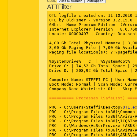
Code:
DRV:
64bit:
Alles auswählen
 - (s1018nd5) Sony Ericsso
Aufklappen
ATTFilter
DRV:
64bit:
 - (s1018mdfl) -- C:\Windo
DRV:
64bit:
 - (fssfltr) -- C:\Windows
DRV:
64bit:
 - (WimFltr) -- C:\Windows
OTL logfile created on: 11.10.2010 1
DRV:
64bit:
 - (ASMMAP64) -- C:\Progra
OTL by OldTimer - Version 3.2.15.0  
64bit- Home Premium Edition  (Versio
========== Standard Registry (SafeL
Internet Explorer (Version = 8.0.760
Locale: 00000407 | Country: Deutschl
========== Internet Explorer ======
4,00 Gb Total Physical Memory | 3,00
8,00 Gb Paging File | 7,00 Gb Availa
IE - HKLM\SOFTWARE\Microsoft\Interne
Paging file location(s): ?:\pagefile
IE - HKCU\SOFTWARE\Microsoft\Interne
%SystemDrive% = C: | %SystemRoot% = 
IE - HKCU\SOFTWARE\Microsoft\Interne
Drive C: | 74,52 Gb Total Space | 29
IE - HKCU\..\URLSearchHook:  - Reg E
Drive D: | 208,92 Gb Total Space | 2
IE - HKCU\..\URLSearchHook: {855F3B1
IE - HKCU\Software\Microsoft\Windows
Computer Name: STEFFI-PC | User Name
Boot Mode: Normal | Scan Mode: Curre
========== FireFox ==========
Company Name Whitelist: Off | Skip M
FF - prefs.js..browser.search.defaul
========== Processes (SafeList) ===
FF - prefs.js..browser.search.select
FF - prefs.js..browser.startup.homep
PRC - C:\Users\Steffi\Desktop\
OTL.e
FF - prefs.js..extensions.enabledIte
PRC - C:\Program Files (x86)\Common 
FF - prefs.js..extensions.enabledIte
PRC - C:\Program Files (x86)\Avira\A
FF - prefs.js..keyword.URL: "hxxp://
PRC - C:\Program Files (x86)\ICQ6Too
PRC - C:\Windows\AsScrPro.exe (ASUS)
FF - HKLM\software\mozilla\Mozilla F
PRC - C:\Program Files (x86)\Avira\A
FF - HKLM\software\mozilla\Mozilla F
PRC - C:\Program Files (x86)\ASUS\Co