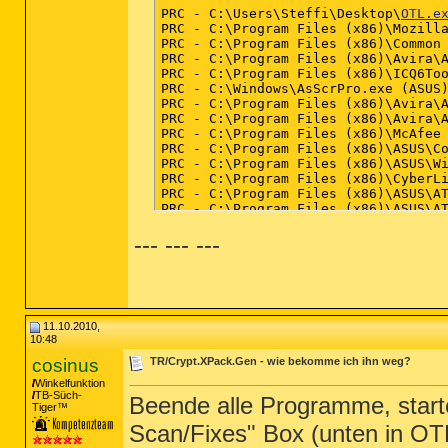
comfile [open] -- "%1" %*

PRC - C:\Users\Steffi\Desktop\
OTL.e
cplfile [cplopen] -- %SystemRoot%\Sy
PRC - C:\Program Files (x86)\Mozilla
exefile [open] -- "%1" %*

PRC - C:\Program Files (x86)\Common 
helpfile [open] -- Reg Error: Key er
PRC - C:\Program Files (x86)\Avira\A
htmlfile [edit] -- "C:\Program Files
PRC - C:\Program Files (x86)\ICQ6Too
htmlfile [print] -- "C:\Program File
PRC - C:\Windows\AsScrPro.exe (ASUS)
inffile [install] -- %SystemRoot%\Sy
PRC - C:\Program Files (x86)\Avira\A
InternetShortcut [open] -- "C:\Windo
PRC - C:\Program Files (x86)\Avira\A
InternetShortcut [print] -- "C:\Wind
PRC - C:\Program Files (x86)\McAfee 
piffile [open] -- "%1" %*

PRC - C:\Program Files (x86)\ASUS\Co
regfile [merge] -- Reg Error: Key er
PRC - C:\Program Files (x86)\ASUS\Wi
scrfile [config] -- "%1"

PRC - C:\Program Files (x86)\CyberLi
scrfile [install] -- rundll32.exe de
PRC - C:\Program Files (x86)\ASUS\AT
scrfile [open] -- "%1" /S

PRC - C:\Program Files (x86)\ASUS\AT
txtfile [edit] -- Reg Error: Key err
PRC - C:\Program Files (x86)\ASUS\AT
Unknown [openas] -- %SystemRoot%\sys
--- --- ---
PRC - C:\Program Files (x86)\ASUS\AT
Directory [cmd] -- cmd.exe /s /k pus
PRC - C:\Program Files (x86)\Sony Er
Directory [find] -- %SystemRoot%\Exp
PRC - C:\Program Files (x86)\ASUS\AT
Folder [open] -- %SystemRoot%\Explor
PRC - C:\Program Files (x86)\ASUS\Sm
Folder [explore] -- Reg Error: Value
PRC - C:\Program Files (x86)\ASUS\AT
Drive [find] -- %SystemRoot%\Explore
PRC - C:\Program Files (x86)\ASUS\AT
11.10.2010,
PRC - C:\Program Files (x86)\ASUS\AT
========== Security Center Settings
10:48
PRC - C:\Program Files (x86)\ASUS\AS
PRC - C:\Program Files\ATKGFNEX\GFNE
cosinus
TR/Crypt.XPack.Gen - wie bekomme ich ihn weg?
64bit:
 [HKEY_LOCAL_MACHINE\SOFTWARE\
"cval" = 1

Winkelfunktion
TB-Süch-
"AutoUpdateDisableNotify" = 1

Beende alle Programme, start
========== Modules (SafeList) =====
Tiger™
Scan/Fixes" Box (unten in OTL
64bit:
 [HKEY_LOCAL_MACHINE\SOFTWARE\
MOD - C:\Users\Steffi\Desktop\
OTL.e