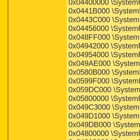
0x04400000 \System
[2009.04.08 19:31:56 | 000,106,496 |
[2008.05.22 17:35:54 | 000,051,962 |
0x0441B000 \System
[2007.06.12 18:34:50 | 000,035,822 |
[2006.05.19 05:39:57 | 000,015,497 |
0x0443C000 \System
0x04456000 \System
< End of report >

0x048FF000 \System
0x04942000 \System
0x04954000 \System
0x049AE000 \System
0x0580B000 \SystemR
0x0599F000 \SystemRo
0x059DC000 \SystemR
0x05800000 \SystemR
0x049C3000 \SystemR
0x049D1000 \System
0x049DB000 \System
0x04800000 \System
========== Last 10 Event Log Errors