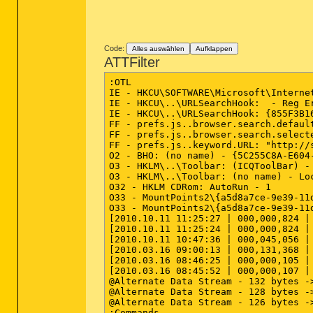
MOD - C:\Windows\winsxs\x86_microsof
64bit:
 [HKEY_LOCAL_MACHINE\SOFTWARE\
"VistaSp1" = 28 4D B2 76 41 04 CA 01
"AntiVirusOverride" = 0

========== Win32 Services (SafeList
"AntiSpywareOverride" = 0

Code:
"FirewallOverride" = 0

Alles auswählen
Aufklappen
SRV:
64bit:
 - (AMD External Events Ut
ATTFilter
SRV:
64bit:
 - (TMBMServer) -- C:\Prog
64bit:
 [HKEY_LOCAL_MACHINE\SOFTWARE\
SRV:
64bit:
 - (TmProxy) -- C:\Program
:OTL

SRV:
64bit:
 - (SfCtlCom) -- C:\Progra
[HKEY_LOCAL_MACHINE\SOFTWARE\Microso
IE - HKCU\SOFTWARE\Microsoft\Interne
SRV:
64bit:
 - (AFBAgent) -- C:\Window
IE - HKCU\..\URLSearchHook:  - Reg Er
SRV:
64bit:
 - (WinDefend) -- C:\Progr
[HKEY_LOCAL_MACHINE\SOFTWARE\Microso
IE - HKCU\..\URLSearchHook: {855F3B1
SRV:
64bit:
 - (WMPNetworkSvc) -- C:\P
FF - prefs.js..browser.search.default
SRV:
64bit:
 - (ATKGFNEXSrv) -- C:\Pro
========== Firewall Settings ======
FF - prefs.js..browser.search.selecte
SRV - (Apple Mobile Device) -- C:\Pr
FF - prefs.js..keyword.URL: "http://
SRV - (AntiVirService) -- C:\Program
[HKEY_LOCAL_MACHINE\SYSTEM\CurrentCo
O2 - BHO: (no name) - {5C255C8A-E604
SRV - (ICQ Service) -- C:\Program Fi
"DisableNotifications" = 0

O3 - HKLM\..\Toolbar: (ICQToolBar) -
SRV - (AntiVirSchedulerService) -- C
"EnableFirewall" = 1

O3 - HKLM\..\Toolbar: (no name) - Loc
SRV - (McComponentHostService) -- C:
O32 - HKLM CDRom: AutoRun - 1

SRV - (ASLDRService) -- C:\Program F
[HKEY_LOCAL_MACHINE\SYSTEM\CurrentCo
O33 - MountPoints2\{a5d8a7ce-9e39-11
SRV - (fsssvc) -- C:\Program Files (
"DisableNotifications" = 0

O33 - MountPoints2\{a5d8a7ce-9e39-11
"EnableFirewall" = 1

[2010.10.11 11:25:27 | 000,000,824 |
[2010.10.11 11:25:24 | 000,000,824 |
========== Driver Services (SafeLis
[HKEY_LOCAL_MACHINE\SYSTEM\CurrentCo
[2010.10.11 10:47:36 | 000,045,056 |
"DisableNotifications" = 0

[2010.03.16 09:00:13 | 000,131,368 |
DRV:
64bit:
 - (avipbb) -- C:\Windows\
"EnableFirewall" = 1

[2010.03.16 08:46:25 | 000,000,105 |
DRV:
64bit:
 - (avgntflt) -- C:\Window
[2010.03.16 08:45:52 | 000,000,107 |
DRV:
64bit:
 - (tmxpflt) -- C:\Windows
========== Authorized Applications 
@Alternate Data Stream - 132 bytes ->
DRV:
64bit:
 - (tmpreflt) -- C:\Window
@Alternate Data Stream - 128 bytes ->
DRV:
64bit:
 - (vsapint) -- C:\Windows
@Alternate Data Stream - 126 bytes ->
DRV:
64bit:
 - (ETD) -- C:\Windows\Sys
========== HKEY_LOCAL_MACHINE Unins
:Commands
