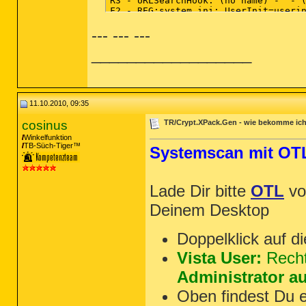
--- --- ---
__________________
11.10.2010, 09:35
cosinus
TR/Crypt.XPack.Gen - wie bekomme ic
Winkelfunktion
TB-Süch-Tiger™
Systemscan mit OT
Lade Dir bitte
OTL
v
Deinem Desktop
Doppelklick auf d
Vista User:
Recht
Administrator a
Oben findest Du 