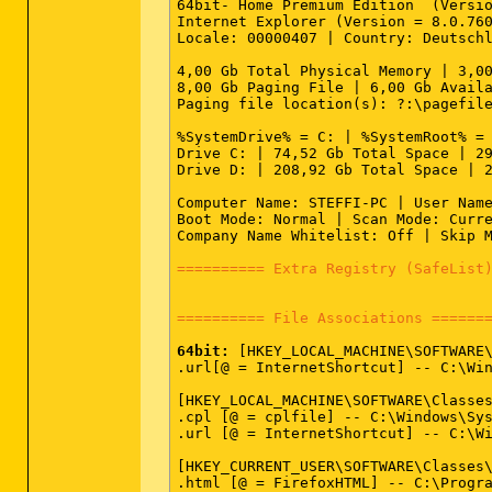
64bit- Home Premium Edition  (Versio
Internet Explorer (Version = 8.0.760
Locale: 00000407 | Country: Deutschl
4,00 Gb Total Physical Memory | 3,00
8,00 Gb Paging File | 6,00 Gb Availa
Paging file location(s): ?:\pagefile
%SystemDrive% = C: | %SystemRoot% = 
Drive C: | 74,52 Gb Total Space | 29
Drive D: | 208,92 Gb Total Space | 2
Computer Name: STEFFI-PC | User Name
Boot Mode: Normal | Scan Mode: Curre
Company Name Whitelist: Off | Skip M
========== Extra Registry (SafeList
========== File Associations ======
64bit:
 [HKEY_LOCAL_MACHINE\SOFTWARE\
.url[@ = InternetShortcut] -- C:\Win
[HKEY_LOCAL_MACHINE\SOFTWARE\Classes
.cpl [@ = cplfile] -- C:\Windows\Sys
.url [@ = InternetShortcut] -- C:\Wi
[HKEY_CURRENT_USER\SOFTWARE\Classes\
.html [@ = FirefoxHTML] -- C:\Progra