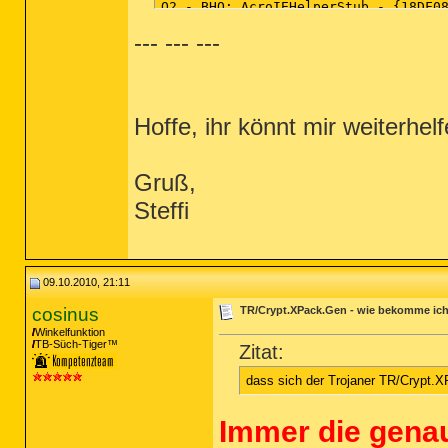
--- --- ---
Hoffe, ihr könnt mir weiterhelf
Gruß,
Steffi
09.10.2010, 21:11
cosinus
TR/Crypt.XPack.Gen - wie bekomme ic
Winkelfunktion
TB-Süch-Tiger™
Zitat:
dass sich der Trojaner TR/Crypt.X
Immer die gena