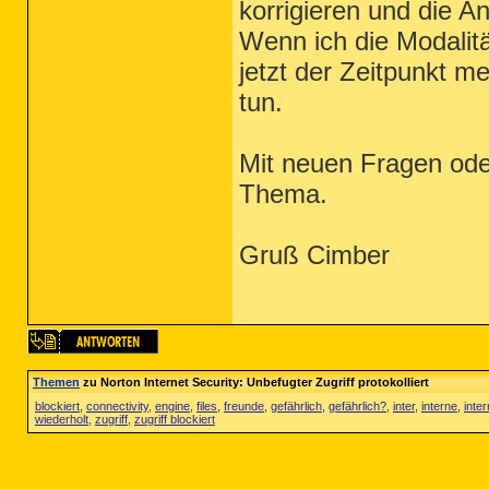
korrigieren und die 
Wenn ich die Modalitä
jetzt der Zeitpunkt 
tun.
Mit neuen Fragen ode
Thema.
Gruß Cimber
Themen
zu Norton Internet Security: Unbefugter Zugriff protokolliert
blockiert
,
connectivity
,
engine
,
files
,
freunde
,
gefährlich
,
gefährlich?
,
inter
,
interne
,
inter
wiederholt
,
zugriff
,
zugriff blockiert