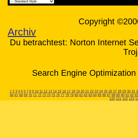
Copyright ©200
Archiv
Du betrachtest: Norton Internet Sec
Tro
Search Engine Optimization 
1
2
3
4
5
6
7
8
9
10
11
12
13
14
15
16
17
18
19
20
21
22
23
24
25
26
27
28
29
30
31
3
66
67
68
69
70
71
72
73
74
75
76
77
78
79
80
81
82
83
84
85
86
87
88
89
90
91
92
9
120
121
122
123
1