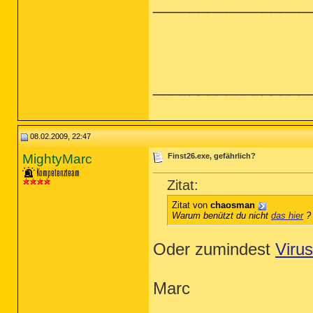
_________________
_________________
08.02.2009, 22:47
MightyMarc
Finst26.exe, gefährlich?
Zitat:
Zitat von
chaosman
Warum benützt du nicht
das hier
?
Oder zumindest
Virus
Marc
_________________