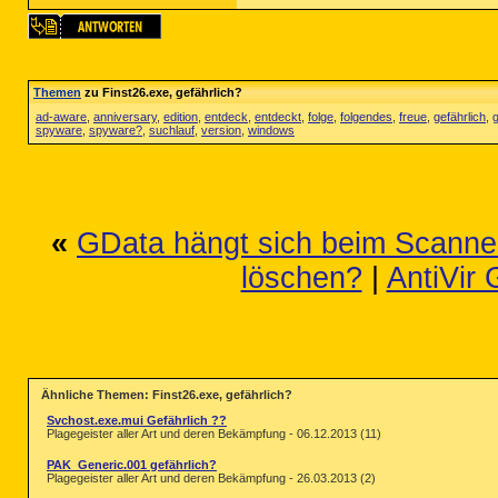
Themen
zu Finst26.exe, gefährlich?
ad-aware
,
anniversary
,
edition
,
entdeck
,
entdeckt
,
folge
,
folgendes
,
freue
,
gefährlich
,
g
spyware
,
spyware?
,
suchlauf
,
version
,
windows
«
GData hängt sich beim Scanne
löschen?
|
AntiVir
Ähnliche Themen: Finst26.exe, gefährlich?
Svchost.exe.mui Gefährlich ??
Plagegeister aller Art und deren Bekämpfung - 06.12.2013 (11)
PAK_Generic.001 gefährlich?
Plagegeister aller Art und deren Bekämpfung - 26.03.2013 (2)