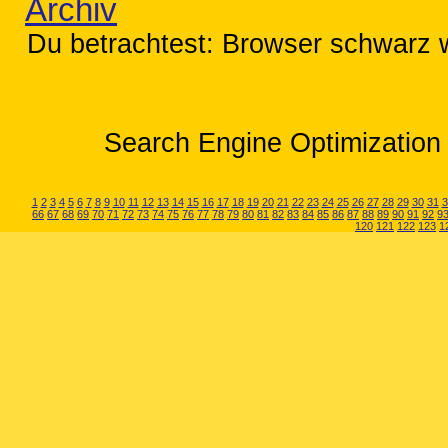
Archiv
Du betrachtest: Browser schwarz w
Search Engine Optimization 
1
2
3
4
5
6
7
8
9
10
11
12
13
14
15
16
17
18
19
20
21
22
23
24
25
26
27
28
29
30
31
3
66
67
68
69
70
71
72
73
74
75
76
77
78
79
80
81
82
83
84
85
86
87
88
89
90
91
92
9
120
121
122
123
1