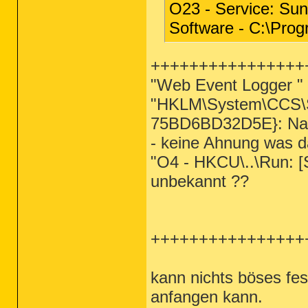
O23 - Service: Sun
Software - C:\Prog
++++++++++++++++
"Web Event Logger " 
"HKLM\System\CCS\Se
75BD6BD32D5E}: Nam
- keine Ahnung was da
"O4 - HKCU\..\Run: [S
unbekannt ??
++++++++++++++++
kann nichts böses fes
anfangen kann.