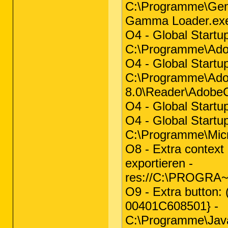
C:\Programme\Gem
Gamma Loader.ex
O4 - Global Startu
C:\Programme\Adob
O4 - Global Startu
C:\Programme\Ado
8.0\Reader\AdobeC
O4 - Global Startup
O4 - Global Startup
C:\Programme\Micr
O8 - Extra context
exportieren -
res://C:\PROGRA
O9 - Extra button
00401C608501} -
C:\Programme\Java\