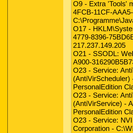
O9 - Extra 'Tools'
4FCB-11CF-AAA5-
C:\Programme\Java\
O17 - HKLM\Syste
4779-8396-75BD6B
217.237.149.205
O21 - SSODL: Web
A900-316290B5B738}
O23 - Service: Anti
(AntiVirScheduler)
PersonalEdition Cl
O23 - Service: Ant
(AntiVirService) -
PersonalEdition Cl
O23 - Service: NVI
Corporation - C: