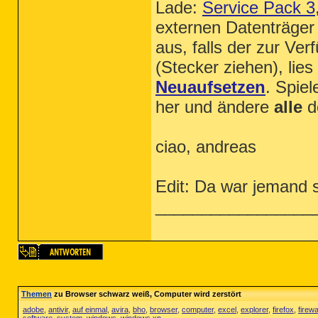
Lade:
Service Pack 3
externen Datenträger 
aus, falls der zur Ve
(Stecker ziehen), lies
Neuaufsetzen
. Spiel
her und ändere
alle
d
ciao, andreas
Edit: Da war jemand s
_________________
Themen
zu Browser schwarz weiß, Computer wird zerstört
adobe
,
antivir
,
auf einmal
,
avira
,
bho
,
browser
,
computer
,
excel
,
explorer
,
firefox
,
firewa