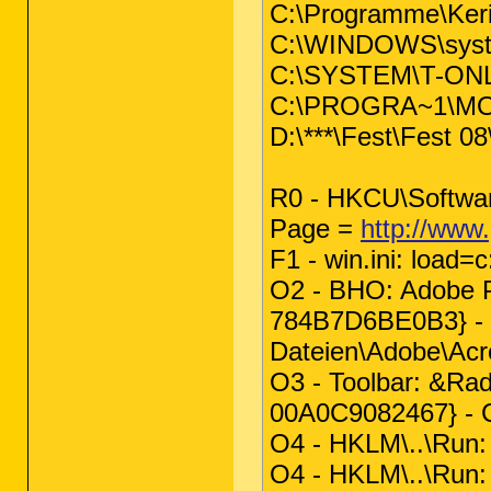
C:\Programme\Kerio
C:\WINDOWS\syst
C:\SYSTEM\T-ON
C:\PROGRA~1\MOZI
D:\***\Fest\Fest 08
R0 - HKCU\Software
Page =
http://www
F1 - win.ini: loa
O2 - BHO: Adobe 
784B7D6BE0B3} -
Dateien\Adobe\Acro
O3 - Toolbar: &Ra
00A0C9082467} -
O4 - HKLM\..\Ru
O4 - HKLM\..\Run