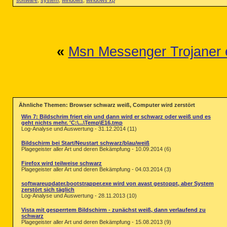
software
,
system
,
windows
,
windows xp
«
Msn Messenger Trojaner 
Ähnliche Themen: Browser schwarz weiß, Computer wird zerstört
Win 7: Bildschrim friert ein und dann wird er schwarz oder weiß und es
geht nichts mehr. 'C:\...\Temp\E16.tmp
Log-Analyse und Auswertung - 31.12.2014 (11)
Bildschirm bei Start/Neustart schwarz/blau/weiß
Plagegeister aller Art und deren Bekämpfung - 10.09.2014 (6)
Firefox wird teilweise schwarz
Plagegeister aller Art und deren Bekämpfung - 04.03.2014 (3)
softwareupdater.bootstrapper.exe wird von avast gestoppt, aber System
zerstört sich täglich
Log-Analyse und Auswertung - 28.11.2013 (10)
Vista mit gesperrtem Bildschirm - zunächst weiß, dann verlaufend zu
schwarz
Plagegeister aller Art und deren Bekämpfung - 15.08.2013 (9)