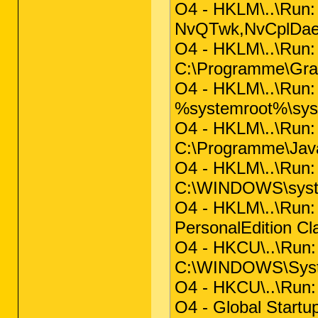
O4 - HKLM\..\Run
NvQTwk,NvCplDaemo
O4 - HKLM\..\Run:
C:\Programme\Gra
O4 - HKLM\..\Run:
%systemroot%\sys
O4 - HKLM\..\Run
C:\Programme\Java
O4 - HKLM\..\Run: 
C:\WINDOWS\syst
O4 - HKLM\..\Run: 
PersonalEdition Cl
O4 - HKCU\..\Run
C:\WINDOWS\Syst
O4 - HKCU\..\Run: 
O4 - Global Start