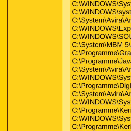
C:\WINDOWS\Syst
C:\WINDOWS\syst
C:\System\Avira\An
C:\WINDOWS\Expl
C:\WINDOWS\SO
C:\System\MBM 
C:\Programme\Gra
C:\Programme\Java
C:\System\Avira\An
C:\WINDOWS\Syst
C:\Programme\Digi
C:\System\Avira\An
C:\WINDOWS\Syst
C:\Programme\Kerio
C:\WINDOWS\Syst
C:\Programme\Kerio