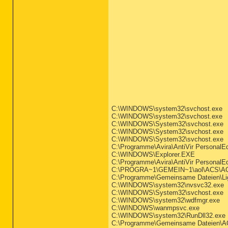
C:\WINDOWS\system32\svchost.exe
C:\WINDOWS\system32\svchost.exe
C:\WINDOWS\System32\svchost.exe
C:\WINDOWS\System32\svchost.exe
C:\WINDOWS\System32\svchost.exe
C:\Programme\Avira\AntiVir PersonalEd
C:\WINDOWS\Explorer.EXE
C:\Programme\Avira\AntiVir PersonalEd
C:\PROGRA~1\GEMEIN~1\aol\ACS\AO
C:\Programme\Gemeinsame Dateien\Li
C:\WINDOWS\system32\nvsvc32.exe
C:\WINDOWS\System32\svchost.exe
C:\WINDOWS\system32\wdfmgr.exe
C:\WINDOWS\wanmpsvc.exe
C:\WINDOWS\system32\RunDll32.exe
C:\Programme\Gemeinsame Dateien\A