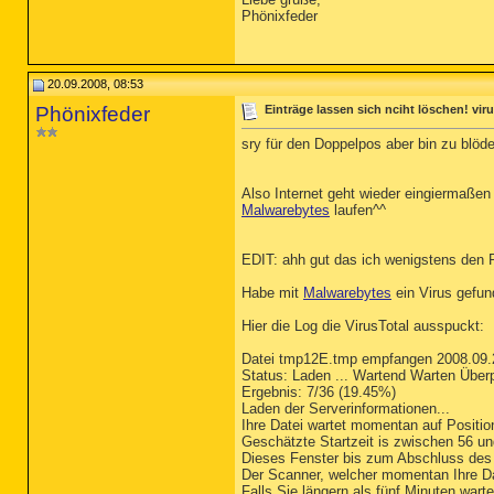
Phönixfeder
20.09.2008, 08:53
Phönixfeder
Einträge lassen sich nciht löschen! vir
sry für den Doppelpos aber bin zu blöde
Also Internet geht wieder eingiermaßen 
Malwarebytes
laufen^^
EDIT: ahh gut das ich wenigstens den P
Habe mit
Malwarebytes
ein Virus gefun
Hier die Log die VirusTotal ausspuckt:
Datei tmp12E.tmp empfangen 2008.09.
Status: Laden ... Wartend Warten Über
Ergebnis: 7/36 (19.45%)
Laden der Serverinformationen...
Ihre Datei wartet momentan auf Position
Geschätzte Startzeit is zwischen 56 u
Dieses Fenster bis zum Abschluss des 
Der Scanner, welcher momentan Ihre Dat
Falls Sie längern als fünf Minuten warte