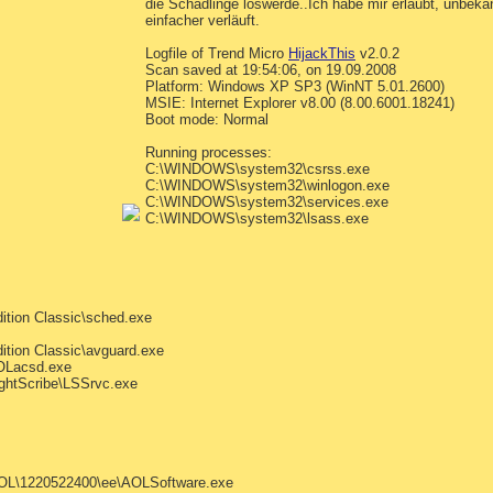
die Schädlinge loswerde..Ich habe mir erlaubt, unbek
einfacher verläuft.
Logfile of Trend Micro
HijackThis
v2.0.2
Scan saved at 19:54:06, on 19.09.2008
Platform: Windows XP SP3 (WinNT 5.01.2600)
MSIE: Internet Explorer v8.00 (8.00.6001.18241)
Boot mode: Normal
Running processes:
C:\WINDOWS\system32\csrss.exe
C:\WINDOWS\system32\winlogon.exe
C:\WINDOWS\system32\services.exe
C:\WINDOWS\system32\lsass.exe
ition Classic\sched.exe
ition Classic\avguard.exe
Lacsd.exe
ghtScribe\LSSrvc.exe
OL\1220522400\ee\AOLSoftware.exe