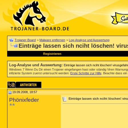
Trojaner-Board
>
Malware entfernen
>
Log-Analyse und Auswertung
Einträge lassen sich nciht löschen! viru
Registrieren
Log-Analyse und Auswertung
:
Einträge lassen sich nciht löschen! virusgefahr
Windows 7 Wenn Du Dir einen Trojaner eingefangen hast oder ständig Viren Warnun
infizierte System zuerst untersucht werden:
Erste Schritte zur Hilfe
. Beachte dass ein 
19.09.2008, 18:57
Phönixfeder
Einträge lassen sich nciht löschen! vir