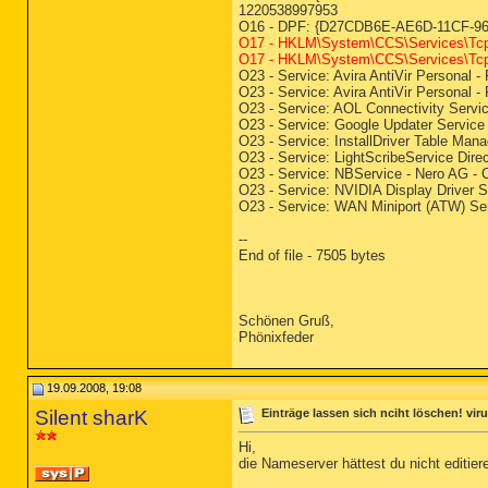
1220538997953
O16 - DPF: {D27CDB6E-AE6D-11CF-96B8
O17 - HKLM\System\CCS\Services\Tcp
O17 - HKLM\System\CCS\Services\Tcp
O23 - Service: Avira AntiVir Personal 
O23 - Service: Avira AntiVir Personal 
O23 - Service: AOL Connectivity Se
O23 - Service: Google Updater Servic
O23 - Service: InstallDriver Table Man
O23 - Service: LightScribeService Dir
O23 - Service: NBService - Nero AG -
O23 - Service: NVIDIA Display Driver
O23 - Service: WAN Miniport (ATW) Se
--
End of file - 7505 bytes
Schönen Gruß,
Phönixfeder
19.09.2008, 19:08
Silent sharK
Einträge lassen sich nciht löschen! vir
Hi,
die Nameserver hättest du nicht editie