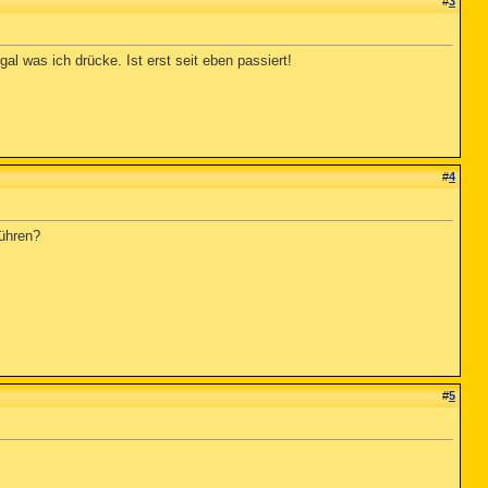
#
3
al was ich drücke. Ist erst seit eben passiert!
#
4
führen?
#
5