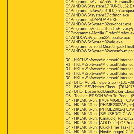
C:\Programme\Avira\AntiVir PersonalEd
C:\WINDOWS\system32\RUNDLL32.E
C:\Programme\Java\jre1.6.0_07\bin\ju
C:\WINDOWS\system32\ctfmon.exe
C:\Programme\DAP\DAP.EXE
C:\WINDOWS\System32\svchost.exe
C:\Programme\Vidalia Bundle\Privoxy\p
C:\Programme\Mozilla Firefox\firefox.e
C:\WINDOWS\system32\spoolsv.exe
C:\WINDOWS\System32\alg.exe
C:\Programme\Trend Micro\HijackThis\
C:\WINDOWS\System32\wbem\wmiprv
R0 - HKCU\Software\Microsoft\Internet
R1 - HKLM\Software\Microsoft\Internet 
R1 - HKLM\Software\Microsoft\Internet
R1 - HKLM\Software\Microsoft\Internet
R0 - HKLM\Software\Microsoft\Internet E
O2 - BHO: AcroIEHelperStub - {18DF
O2 - BHO: SSVHelper Class - {761497
O2 - BHO: EpsonToolBandKicker Cla
O3 - Toolbar: EPSON Web-To-Page -
O4 - HKLM\..\Run: [IMJPMIG8.1] "C:
O4 - HKLM\..\Run: [PHIME2002ASyn
O4 - HKLM\..\Run: [PHIME2002A] C
O4 - HKLM\..\Run: [SiSUSBRG] C:\
O4 - HKLM\..\Run: [Cmaudio] RunDll32
O4 - HKLM\..\Run: [AOLDialer] C:\P
O4 - HKLM\..\Run: [QuickTime Task] "
O4 - HKLM\..\Run: [HostManager] C: