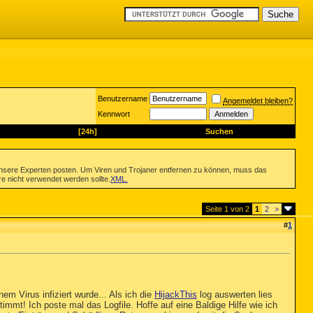
Benutzername
Angemeldet bleiben?
Kennwort
[24h]
Suchen
nsere Experten posten. Um Viren und Trojaner entfernen zu können, muss das
re nicht verwendet werden sollte.
XML
.
Seite 1 von 2
1
2
>
#
1
em Virus infiziert wurde... Als ich die
HijackThis
log auswerten lies
timmt! Ich poste mal das Logfile. Hoffe auf eine Baldige Hilfe wie ich