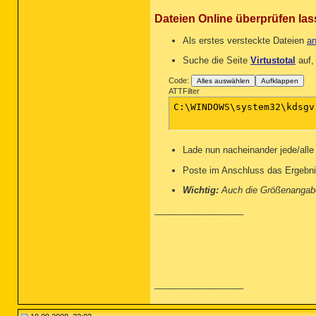
Dateien Online überprüfen las
Als erstes versteckte Dateien
an
Suche die Seite
Virtustotal
auf,
Code:
Alles auswählen
Aufklappen
ATTFilter
C:\WINDOWS\system32\kdsgv.
Lade nun nacheinander jede/alle 
Poste im Anschluss das Ergebnis
Wichtig:
Auch die Größenangabe
__________________
__________________