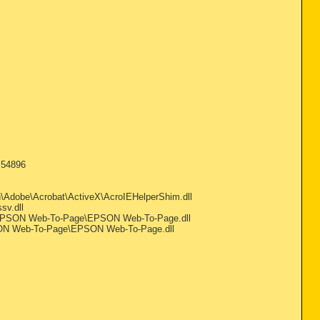
=54896
dobe\Acrobat\ActiveX\AcroIEHelperShim.dll
sv.dll
EPSON Web-To-Page\EPSON Web-To-Page.dll
ON Web-To-Page\EPSON Web-To-Page.dll