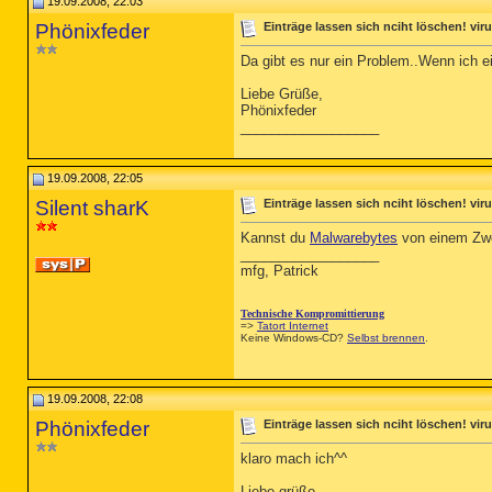
19.09.2008, 22:03
Phönixfeder
Einträge lassen sich nciht löschen! vir
Da gibt es nur ein Problem..Wenn ich ei
Liebe Grüße,
Phönixfeder
__________________
19.09.2008, 22:05
Silent sharK
Einträge lassen sich nciht löschen! vir
Kannst du
Malwarebytes
von einem Zwei
__________________
mfg, Patrick
Technische Kompromittierung
=>
Tatort Internet
Keine Windows-CD?
Selbst brennen
.
19.09.2008, 22:08
Phönixfeder
Einträge lassen sich nciht löschen! vir
klaro mach ich^^
Liebe grüße,