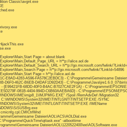
ition Classic\avgnt.exe
XE
sched.exe
rivoxy.exe
xe
HijackThis.exe
se.exe
 Explorer\Main,Start Page = about
:blank
Explorer\Main,Default_Page_URL = h**p://alice.aol.de
 Explorer\Main,Default_Search_URL = h**p://go.microsoft.com/fwlink/?LinkId
 Explorer\Main,Search Page = h**p://go.microsoft.com/fwlink/?LinkId=54896
xplorer\Main,Start Page = h**p://alice.aol.de
081C-E8AD-4283-A596-FA578C2EBDC3} - C:\Programme\Gemeinsame Dateien\A
BB-D6F0-462C-B6EB-D4DAF1D92D43} - C:\Programme\Java\jre1.6.0_07\bin\s
ss - {E99421FB-68DD-40F0-B4AC-B7027CAE2F1A} - C:\Programme\EPSON\
 {EE5D279F-081B-4404-994D-C6B60AAEBA6D} - C:\Programme\EPSON\EPS
\WINDOWS\IME\imjp8_1\IMJPMIG.EXE" /Spoil /RemAdvDef /Migration32
c] C:\WINDOWS\System32\IME\TINTLGNT\TINTSETP.EXE /SYNC
:\WINDOWS\System32\IME\TINTLGNT\TINTSETP.EXE /IMEName
WINDOWS\SiSUSBrg.exe
 cmicnfg.cpl,CMICtrlWnd
rogramme\Gemeinsame Dateien\AOL\ACS\AOLDial.exe
C:\Programme\QuickTime\qttask.exe" -atboottime
\Programme\Gemeinsame Dateien\AOL\1220522400\ee\AOLSoftware.exe