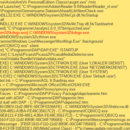
e\Avira\AntiVir PersonalEdition Classic\avgnt.exe" /min
ed Launcher] "C:\Programme\Adobe\Reader 9.0\Reader\Reader_sl.exe"
 C:\Programme\Gemeinsame Dateien\Ahead\Lib\NeroCheck.exe
UNDLL32.EXE C:\WINDOWS\system32\NvCpl.dll,NvStartup
all
RUNDLL32.EXE C:\WINDOWS\system32\NvMcTray.dll,NvTaskbarInit
d] "C:\Programme\Java\jre1.6.0_07\bin\jusched.exe"
tem32\kdsgv.exe] C:\WINDOWS\system32\kdsgv.exe
\WINDOWS\system32\ctfmon.exe
ogramme\Windows Live\Messenger\MsnMsgr.Exe" /background
e\ICQ6\ICQ.exe" silent
ator] "C:\Programme\DAP\DAP.EXE" /STARTUP
ctor] C:\Leyla\Picasa\Picasa2\PicasaMediaDetector.exe
mme\Vidalia Bundle\Vidalia\vidalia.exe"
ON.EXE] C:\WINDOWS\System32\CTFMON.EXE (User 'LOKALER DIENST')
ON.EXE] C:\WINDOWS\System32\CTFMON.EXE (User 'NETZWERKDIENST')
ON.EXE] C:\WINDOWS\System32\CTFMON.EXE (User 'SYSTEM')
N.EXE] C:\WINDOWS\System32\CTFMON.EXE (User 'Default user')
bol.lnk = C:\Programme\AOL 9.0\aoltray.exe
.lnk = C:\Programme\Microsoft Office\Office\OSA9.EXE
Programme\Vidalia Bundle\Privoxy\privoxy.exe
 Traces - C:\Programme\DAP\Privacy Package\dapcleanerie.htm
load with &DAP - C:\Programme\DAP\dapextie.htm
ad &all with DAP - C:\Programme\DAP\dapextie2.htm
7F990-D8E9-11d2-98FE-00C0F0318AFE} - C:\WINDOWS\System32\Shdocvw.dll
-F339-4851-A3BA-FE49C35617C2} - C:\Programme\ICQ6\ICQ.exe
 {E59EB121-F339-4851-A3BA-FE49C35617C2} - C:\Programme\ICQ6\ICQ.exe
F1910-F110-11d2-BB9E-00C04F795683} - C:\Programme\Messenger\msmsgs.e
s Messenger - {FB5F1910-F110-11d2-BB9E-00C04F795683} - C:\Programme\
-FCFDF33E833C} (WUWebControl Class) - h**p://www.update.microsoft.com/