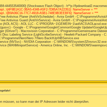
-444553540000} (Shockwave Flash Object) - h**p://fpdownload2.macromedi
ip\..\{4F9B1A1C-3BA5-4348-A5F2-7D85A7A22351}: NameServer = ***
ip\..\{B9A06C16-77C7-4918-A5B1-748E9B3EEBF6}: NameServer = ***
- Free Antivirus Planer (AntiVirScheduler) - Avira GmbH - C:\Programme\Avira\
- Free Antivirus Guard (AntiVirService) - Avira GmbH - C:\Programme\Avira\Ant
rvice (AOL ACS) - AOL LLC - C:\PROGRA~1\GEMEIN~1\aol\ACS\AOLacsd.exe
e (gusvc) - Google - C:\Programme\Google\Common\Google Updater\GoogleUp
ager (IDriverT) - Macrovision Corporation - C:\Programme\Gemeinsame Dateien\I
ect Disc Labeling Service (LightScribeService) - Hewlett-Packard Company 
 C:\Programme\Nero\Nero 7\Nero BackItUp\NBService.exe
 Service (NVSvc) - NVIDIA Corporation - C:\WINDOWS\system32\nvsvc32.exe
rvice (WANMiniportService) - America Online, Inc. - C:\WINDOWS\wanmpsv
usgefahr!
ren müssen, so kann man dei IP Adressen leider nicht überprüfen.