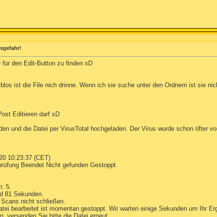
usgefahr!
 für den Edit-Button zu finden xD
blos ist die File nich drinne. Wenn ich sie suche unter den Ordnern ist sie n
ost Editieren darf xD
den und die Datei per VirusTotal hochgeladen. Der Virus wurde schon öfter von
20 10:23:37 (CET)
prüfung Beendet Nicht gefunden Gestoppt
: 5.
nd 81 Sekunden.
Scans nicht schließen.
ei bearbeitet ist momentan gestoppt. Wir warten einige Sekunden um Ihr Erg
n, versenden Sie bitte die Datei erneut.