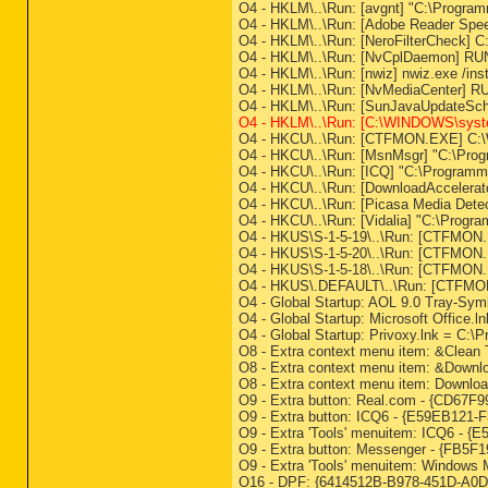
O4 - HKLM\..\Run: [avgnt] "C:\Programm
O4 - HKLM\..\Run: [Adobe Reader Spe
O4 - HKLM\..\Run: [NeroFilterCheck]
O4 - HKLM\..\Run: [NvCplDaemon] R
O4 - HKLM\..\Run: [nwiz] nwiz.exe /inst
O4 - HKLM\..\Run: [NvMediaCenter] 
O4 - HKLM\..\Run: [SunJavaUpdateSche
O4 - HKLM\..\Run: [C:\WINDOWS\sys
O4 - HKCU\..\Run: [CTFMON.EXE] C:
O4 - HKCU\..\Run: [MsnMsgr] "C:\Pr
O4 - HKCU\..\Run: [ICQ] "C:\Programm
O4 - HKCU\..\Run: [DownloadAcceler
O4 - HKCU\..\Run: [Picasa Media Dete
O4 - HKCU\..\Run: [Vidalia] "C:\Progra
O4 - HKUS\S-1-5-19\..\Run: [CTFM
O4 - HKUS\S-1-5-20\..\Run: [CTFM
O4 - HKUS\S-1-5-18\..\Run: [CTFM
O4 - HKUS\.DEFAULT\..\Run: [CTFMO
O4 - Global Startup: AOL 9.0 Tray-Sym
O4 - Global Startup: Microsoft Office
O4 - Global Startup: Privoxy.lnk = C:\
O8 - Extra context menu item: &Clean
O8 - Extra context menu item: &Down
O8 - Extra context menu item: Downlo
O9 - Extra button: Real.com - {CD6
O9 - Extra button: ICQ6 - {E59EB121
O9 - Extra 'Tools' menuitem: ICQ6 -
O9 - Extra button: Messenger - {FB5
O9 - Extra 'Tools' menuitem: Window
O16 - DPF: {6414512B-B978-451D-A0D8