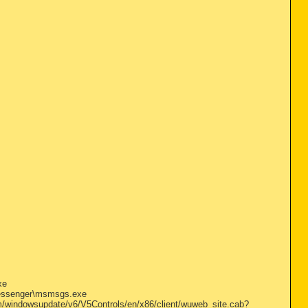
xe
Messenger\msmsgs.exe
windowsupdate/v6/V5Controls/en/x86/client/wuweb_site.cab?