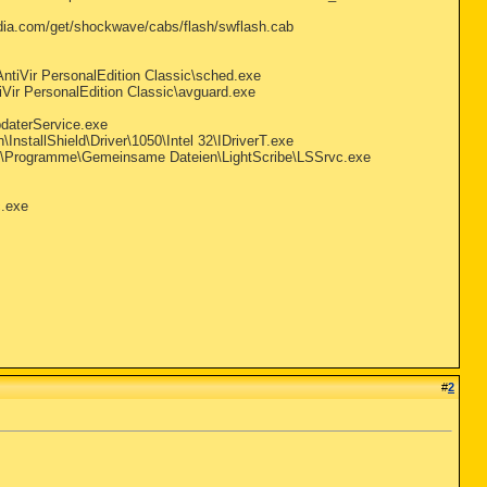
a.com/get/shockwave/cabs/flash/swflash.cab
AntiVir PersonalEdition Classic\sched.exe
iVir PersonalEdition Classic\avguard.exe
daterService.exe
nstallShield\Driver\1050\Intel 32\IDriverT.exe
- C:\Programme\Gemeinsame Dateien\LightScribe\LSSrvc.exe
c.exe
#
2