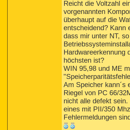
Reicht die Voltzahl e
vorgenannten Kompon
überhaupt auf die Watt
entscheidend? Kann e
dass mir unter NT, so
Betriebssysteminstall
Hardwareerkennung d
höchsten ist?
WIN 95,98 und ME ma
"Speicherparitätsfehl
Am Speicher kann´s ei
Riegel von PC 66/32
nicht alle defekt sein
eines mit PII/350 Mhz
Fehlermeldungen sind 