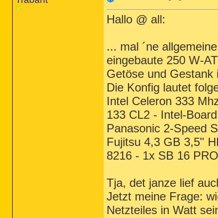
Hallo @ all:
... mal ´ne allgemein
eingebaute 250 W-ATX
Getöse und Gestank i
Die Konfig lautet fo
Intel Celeron 333 Mh
133 CL2 - Intel-Boar
Panasonic 2-Speed SC
Fujitsu 4,3 GB 3,5"
8216 - 1x SB 16 PRO
Tja, det janze lief a
Jetzt meine Frage: w
Netzteiles in Watt se