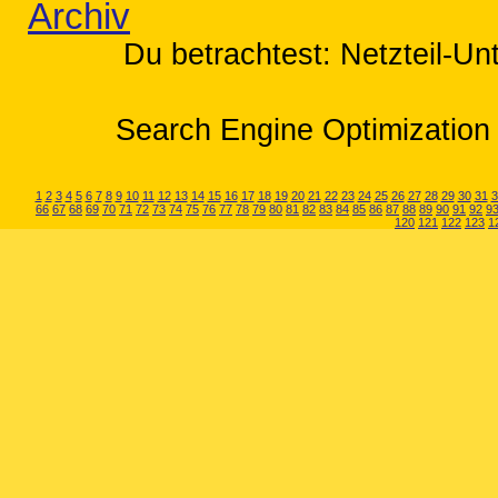
Archiv
Du betrachtest: Netzteil-Un
Search Engine Optimization 
1
2
3
4
5
6
7
8
9
10
11
12
13
14
15
16
17
18
19
20
21
22
23
24
25
26
27
28
29
30
31
3
66
67
68
69
70
71
72
73
74
75
76
77
78
79
80
81
82
83
84
85
86
87
88
89
90
91
92
9
120
121
122
123
1