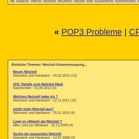
bla
,
brauche
,
celeron
,
einzelne
,
einzelnen
,
gucken
,
intel
,
komponente
,
komponenten
,
l
«
POP3 Probleme
|
CP
Ähnliche Themen: Netzteil-Unterversorgung...
Neues Netzteil
Netzwerk und Hardware - 24.02.2015 (12)
iOS: Details zum Netzteil-Hack
Nachrichten - 01.08.2013 (0)
Welches Netzteil habe ich ?
Netzwerk und Hardware - 12.11.2011 (12)
reicht mein Netzteil aus?
Netzwerk und Hardware - 25.01.2010 (6)
Liegt es villeicht am Netzteil ?
Alles rund um Windows - 19.12.2009 (4)
Suche ein passendes Netzteil
Netzwerk und Hardware - 14.07.2009 (3)