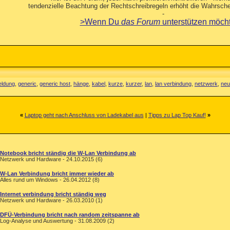
tendenzielle Beachtung der Rechtschreibregeln erhöht die Wahrschei
-
>Wenn Du
das Forum
unterstützen möch
eldung
,
generic
,
generic host
,
hänge
,
kabel
,
kurze
,
kurzer
,
lan
,
lan verbindung
,
netzwerk
,
neu
«
Laptop geht nach Anschluss von Ladekabel aus
|
Tipps zu Lap Top Kauf!
»
Notebook bricht ständig die W-Lan Verbindung ab
Netzwerk und Hardware - 24.10.2015 (6)
W-Lan Verbindung bricht immer wieder ab
Alles rund um Windows - 26.04.2012 (8)
Internet verbindung bricht ständig weg
Netzwerk und Hardware - 26.03.2010 (1)
DFÜ-Verbindung bricht nach random zeitspanne ab
Log-Analyse und Auswertung - 31.08.2009 (2)