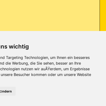
uns wichtig
blem das wenn ich im netz bin nach kurzer zeit bleibt mein komplettes
nd Targeting Technologien, um Ihnen ein besseres
nd die Werbung, die Sie sehen, besser an Ihre
chnologien nutzen wir auÃŸerdem, um Ergebnisse
r unsere Besucher kommen oder um unsere Website
Kontakt
-
Trojaner-Board
-
Archiv
-
Datenschutzerklärung
-
Nach oben
Ã¤ndern
2
63
64
65
66
67
68
69
70
71
72
73
74
75
76
77
78
79
80
81
82
83
84
85
86
87
88
89
90
124
125
126
127
128
129
130
131
132