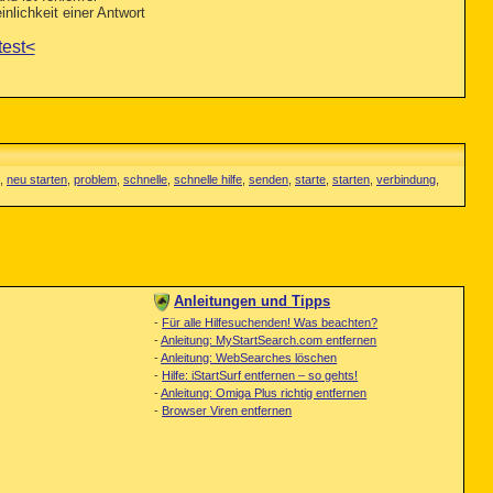
nlichkeit einer Antwort
test<
,
neu starten
,
problem
,
schnelle
,
schnelle hilfe
,
senden
,
starte
,
starten
,
verbindung
,
Anleitungen und Tipps
-
Für alle Hilfesuchenden! Was beachten?
-
Anleitung: MyStartSearch.com entfernen
-
Anleitung: WebSearches löschen
-
Hilfe: iStartSurf entfernen – so gehts!
-
Anleitung: Omiga Plus richtig entfernen
-
Browser Viren entfernen