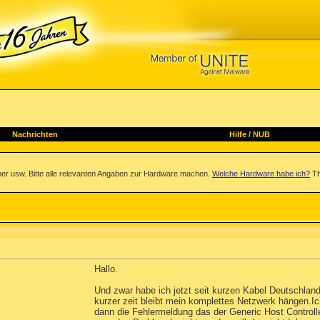
Nachrichten
Hilfe
/
NUB
iber usw. Bitte alle relevanten Angaben zur Hardware machen.
Welche Hardware habe ich?
Th
Hallo.
Und zwar habe ich jetzt seit kurzen Kabel Deutschlan
kurzer zeit bleibt mein komplettes Netzwerk hängen.I
dann die Fehlermeldung das der Generic Host Contro