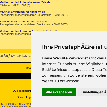
Verbindung bricht in sehr kurzer Zeit ab
Mülltonne - 02.11.2007 (0)
MSN fehler verbindung bricht oft ab
Plagegeister aller Art und deren Bekämpfung - 03.07.2007 (1)
Virus oder Nicht. Verbindung bricht ab.
Plagegeister aller Art und deren Bekämpfung - 30.04.2007 (1)
Verbindung bricht unregelmäßig ab die 2te :D
Plagegeister aller Art und deren Bekämpfung - 21.04.2007 (2)
Ihre PrivatsphÃ¤re ist 
be ich jetzt seit kurzen Kabel Deutschland als anbieter.Nun habe ich das pro
Diese Website verwendet Cookies u
Internet-Erlebnis zu ermÃ¶glichen u
Alle Zeitangaben in WEZ +1. Es ist jetzt
23:20
Uhr.
BedÃ¼rfnisse anzupassen. Diese Te
zu messen, um zu verstehen, wohe
weiter zu entwickeln.
Copyright ©2000-2026, Trojaner-Board
Du betrachtest: Lan Verbindung bricht ständig ab... auf Trojaner-Board
Alle akzeptieren
Einstellungen 
Search Engine Optimization by vBSEO ©2011, Crawlability, Inc.
33
34
35
36
37
38
39
40
41
42
43
44
45
46
47
48
49
50
51
52
53
54
55
56
57
58
59
60
61
6
02
103
104
105
106
107
108
109
110
111
112
113
114
115
116
117
118
119
120
121
122
123