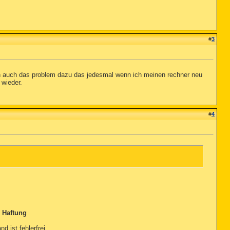
#
3
un auch das problem dazu das jedesmal wenn ich meinen rechner neu
 wieder.
#
4
 Haftung
nd ist fehlerfrei