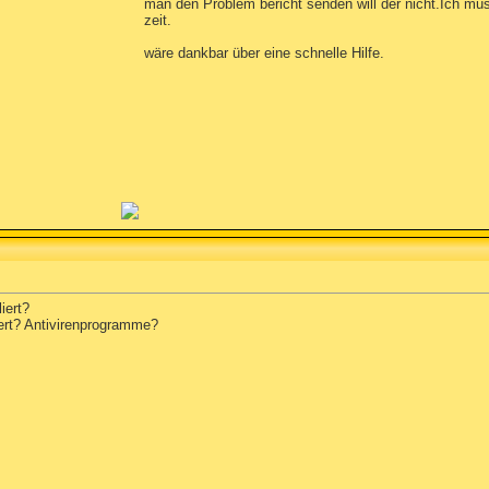
man den Problem bericht senden will der nicht.Ich mu
zeit.
wäre dankbar über eine schnelle Hilfe.
iert?
iert? Antivirenprogramme?