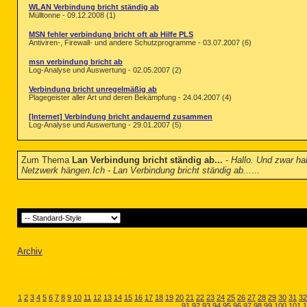
WLAN Verbindung bricht ständig ab
Mülltonne - 09.12.2008 (1)
MSN fehler verbindung bricht oft ab Hilfe PLS
Antiviren-, Firewall- und andere Schutzprogramme - 03.07.2007 (6)
msn verbindung bricht ab
Log-Analyse und Auswertung - 02.05.2007 (2)
Verbindung bricht unregelmäßig ab
Plagegeister aller Art und deren Bekämpfung - 24.04.2007 (4)
[Internet] Verbindung bricht andauernd zusammen
Log-Analyse und Auswertung - 29.01.2007 (5)
Zum Thema
Lan Verbindung bricht ständig ab...
-
Hallo. Und zwar ha
Netzwerk hängen.Ich - Lan Verbindung bricht ständig ab...
...
Archiv
1
2
3
4
5
6
7
8
9
10
11
12
13
14
15
16
17
18
19
20
21
22
23
24
25
26
27
28
29
30
31
32
91
92
93
94
95
96
97
98
99
100
101
1