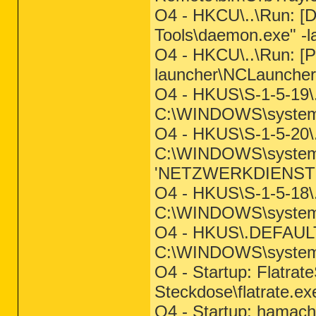
O4 - HKCU\..\Run: 
Tools\daemon.exe" -l
O4 - HKCU\..\Run: [P
launcher\NCLauncher
O4 - HKUS\S-1-5-19
C:\WINDOWS\system
O4 - HKUS\S-1-5-20
C:\WINDOWS\syste
'NETZWERKDIENST'
O4 - HKUS\S-1-5-18
C:\WINDOWS\system
O4 - HKUS\.DEFAUL
C:\WINDOWS\system3
O4 - Startup: Flatrat
Steckdose\flatrate.ex
O4 - Startup: hamach