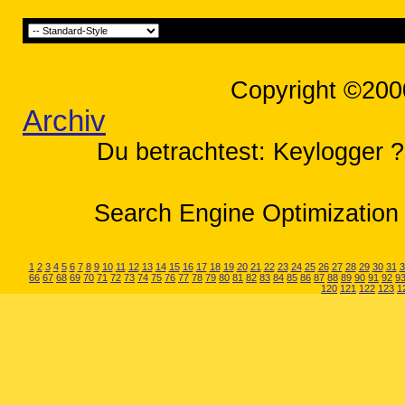
Copyright ©200
Archiv
Du betrachtest: Keylogger ?!
Search Engine Optimization 
1
2
3
4
5
6
7
8
9
10
11
12
13
14
15
16
17
18
19
20
21
22
23
24
25
26
27
28
29
30
31
3
66
67
68
69
70
71
72
73
74
75
76
77
78
79
80
81
82
83
84
85
86
87
88
89
90
91
92
9
120
121
122
123
1