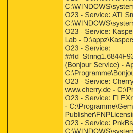
C:\WINDOWS\system3
O23 - Service: ATI S
C:\WINDOWS\system3
O23 - Service: Kasper
Lab - D:\appz\Kaspers
O23 - Service:
##Id_String1.6844
(Bonjour Service) - A
C:\Programme\Bonjo
O23 - Service: Cherr
www.cherry.de - C:\
O23 - Service: FLEXn
- C:\Programme\Geme
Publisher\FNPLicensi
O23 - Service: PnkBs
C:\WINDOWS\system