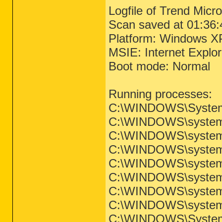
Logfile of Trend Micr
Scan saved at 01:36:
Platform: Windows X
MSIE: Internet Explo
Boot mode: Normal
Running processes:
C:\WINDOWS\System
C:\WINDOWS\system
C:\WINDOWS\system3
C:\WINDOWS\system3
C:\WINDOWS\system3
C:\WINDOWS\system3
C:\WINDOWS\system
C:\WINDOWS\system
C:\WINDOWS\System