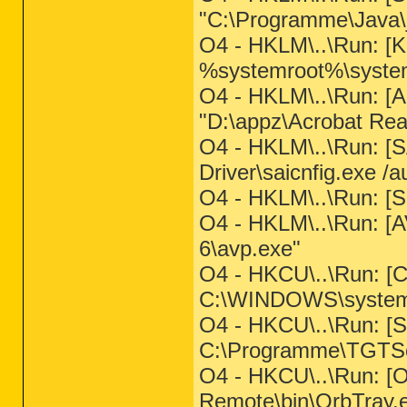
"C:\Programme\Java\j
O4 - HKLM\..\Run: [K
%systemroot%\syste
O4 - HKLM\..\Run: [
"D:\appz\Acrobat Re
O4 - HKLM\..\Run:
Driver\saicnfig.exe /a
O4 - HKLM\..\Run: [Si
O4 - HKLM\..\Run: [A
6\avp.exe"
O4 - HKCU\..\Run: 
C:\WINDOWS\system
O4 - HKCU\..\Run: 
C:\Programme\TGTSof
O4 - HKCU\..\Run: [
Remote\bin\OrbTray.