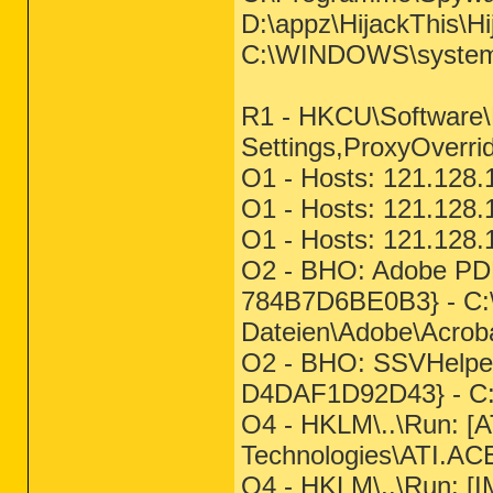
D:\appz\HijackThis\Hi
C:\WINDOWS\system
R1 - HKCU\Software\M
Settings,ProxyOverrid
O1 - Hosts: 121.128
O1 - Hosts: 121.128
O1 - Hosts: 121.128
O2 - BHO: Adobe PD
784B7D6BE0B3} - C
Dateien\Adobe\Acroba
O2 - BHO: SSVHelpe
D4DAF1D92D43} - C:\
O4 - HKLM\..\Run: [
Technologies\ATI.ACE
O4 - HKLM\..\Run: [