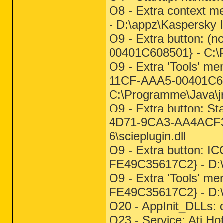
O8 - Extra context m
- D:\appz\Kaspersky 
O9 - Extra button: 
00401C608501} - C:\P
O9 - Extra 'Tools' m
11CF-AAA5-00401C60
C:\Programme\Java\jre
O9 - Extra button: St
4D71-9CA3-AA4ACF32E
6\scieplugin.dll
O9 - Extra button: 
FE49C35617C2} - D:\
O9 - Extra 'Tools' 
FE49C35617C2} - D:\
O20 - AppInit_DLLs: d
O23 - Service: Ati Hot