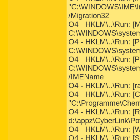
"C:\WINDOWS\IME\im
/Migration32
O4 - HKLM\..\Run: 
C:\WINDOWS\system
O4 - HKLM\..\Run: 
C:\WINDOWS\syste
O4 - HKLM\..\Run: 
C:\WINDOWS\syste
/IMEName
O4 - HKLM\..\Run: [ra
O4 - HKLM\..\Run: [
"C:\Programme\Cher
O4 - HKLM\..\Run: [
d:\appz\CyberLink\
O4 - HKLM\..\Run: [
O4 - HKLM\..\Run: [