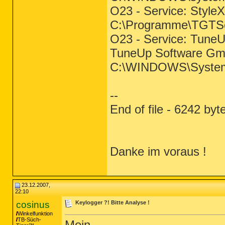
O23 - Service: Style
C:\Programme\TGTSof
O23 - Service: TuneU
TuneUp Software Gm
C:\WINDOWS\System
--
End of file - 6242 byt
Danke im voraus !
23.12.2007,
22:10
cosinus
Keylogger ?! Bitte Analyse !
Winkelfunktion
TB-Süch-
Moin.