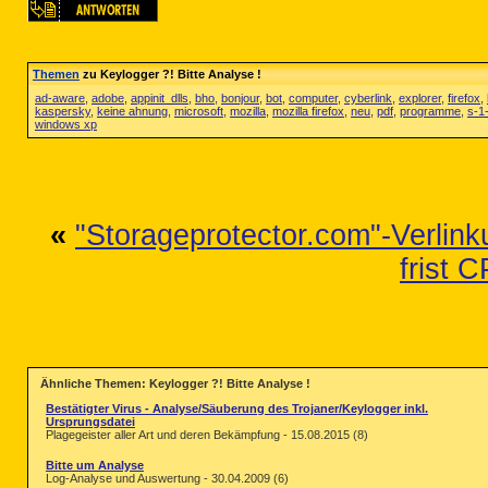
Themen
zu Keylogger ?! Bitte Analyse !
ad-aware
,
adobe
,
appinit_dlls
,
bho
,
bonjour
,
bot
,
computer
,
cyberlink
,
explorer
,
firefox
,
kaspersky
,
keine ahnung
,
microsoft
,
mozilla
,
mozilla firefox
,
neu
,
pdf
,
programme
,
s-1
windows xp
«
"Storageprotector.com"-Verlin
frist 
Ähnliche Themen: Keylogger ?! Bitte Analyse !
Bestätigter Virus - Analyse/Säuberung des Trojaner/Keylogger inkl.
Ursprungsdatei
Plagegeister aller Art und deren Bekämpfung - 15.08.2015 (8)
Bitte um Analyse
Log-Analyse und Auswertung - 30.04.2009 (6)