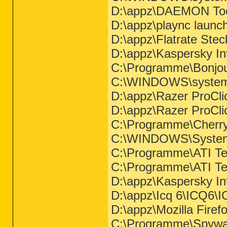
D:\appz\DAEMON Too
D:\appz\plaync laun
D:\appz\Flatrate Stec
D:\appz\Kaspersky In
C:\Programme\Bonjo
C:\WINDOWS\system
D:\appz\Razer ProClic
D:\appz\Razer ProCli
C:\Programme\Cherry
C:\WINDOWS\System
C:\Programme\ATI Tec
C:\Programme\ATI Tec
D:\appz\Kaspersky In
D:\appz\Icq 6\ICQ6\
D:\appz\Mozilla Firefo
C:\Programme\Spywar