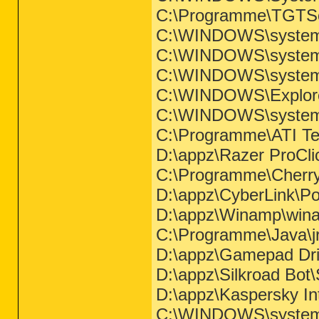
C:\Programme\TGTSof
C:\WINDOWS\system
C:\WINDOWS\system
C:\WINDOWS\system3
C:\WINDOWS\Explor
C:\WINDOWS\system3
C:\Programme\ATI Tec
D:\appz\Razer ProClic
C:\Programme\Cherr
D:\appz\CyberLink\
D:\appz\Winamp\win
C:\Programme\Java\jr
D:\appz\Gamepad Driv
D:\appz\Silkroad Bot\
D:\appz\Kaspersky In
C:\WINDOWS\system