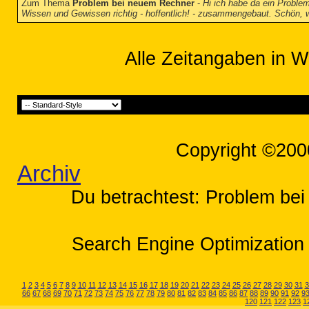
Zum Thema
Problem bei neuem Rechner
-
Hi ich habe da ein Probl
Wissen und Gewissen richtig - hoffentlich! - zusammengebaut. Schön,
Alle Zeitangaben in W
Copyright ©200
Archiv
Du betrachtest: Problem be
Search Engine Optimization 
1
2
3
4
5
6
7
8
9
10
11
12
13
14
15
16
17
18
19
20
21
22
23
24
25
26
27
28
29
30
31
3
66
67
68
69
70
71
72
73
74
75
76
77
78
79
80
81
82
83
84
85
86
87
88
89
90
91
92
9
120
121
122
123
1