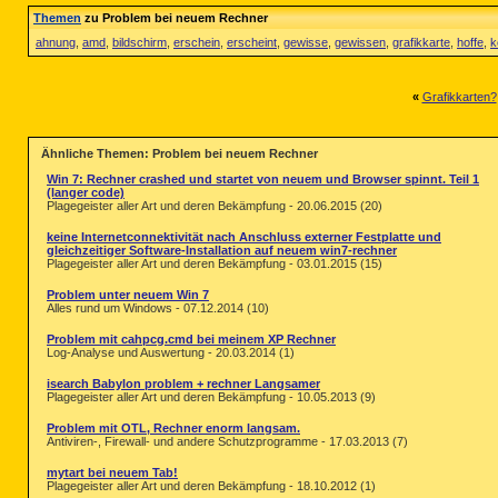
Themen
zu Problem bei neuem Rechner
ahnung
,
amd
,
bildschirm
,
erschein
,
erscheint
,
gewisse
,
gewissen
,
grafikkarte
,
hoffe
,
k
«
Grafikkarten?
Ähnliche Themen: Problem bei neuem Rechner
Win 7: Rechner crashed und startet von neuem und Browser spinnt. Teil 1
(langer code)
Plagegeister aller Art und deren Bekämpfung - 20.06.2015 (20)
keine Internetconnektivität nach Anschluss externer Festplatte und
gleichzeitiger Software-Installation auf neuem win7-rechner
Plagegeister aller Art und deren Bekämpfung - 03.01.2015 (15)
Problem unter neuem Win 7
Alles rund um Windows - 07.12.2014 (10)
Problem mit cahpcg.cmd bei meinem XP Rechner
Log-Analyse und Auswertung - 20.03.2014 (1)
isearch Babylon problem + rechner Langsamer
Plagegeister aller Art und deren Bekämpfung - 10.05.2013 (9)
Problem mit OTL, Rechner enorm langsam.
Antiviren-, Firewall- und andere Schutzprogramme - 17.03.2013 (7)
mytart bei neuem Tab!
Plagegeister aller Art und deren Bekämpfung - 18.10.2012 (1)