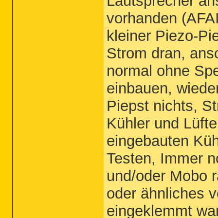
Lautsprecher ans
vorhanden (AFAIK
kleiner Piezo-Pi
Strom dran, ansc
normal ohne Spe
einbauen, wieder
Piepst nichts, 
Kühler und Lüft
eingebauten Küh
Testen, Immer no
und/oder Mobo r
oder ähnliches 
eingeklemmt war