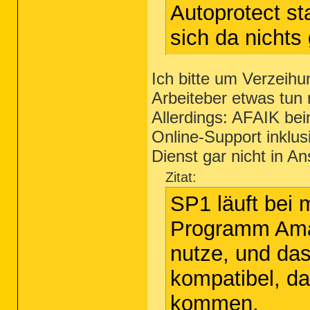
Autoprotect st
sich da nichts 
Ich bitte um Verzeihu
Arbeiteber etwas tun
Allerdings: AFAIK be
Online-Support inklus
Dienst gar nicht in 
Zitat:
SP1 läuft bei 
Programm Amad
nutze, und das
kompatibel, da
kommen.