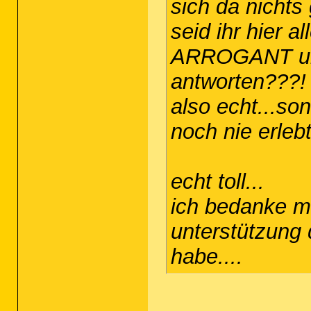
sich da nichts 
seid ihr hier a
ARROGANT um 
antworten???!
also echt...so
noch nie erlebt.
echt toll...
ich bedanke mi
unterstützung d
habe....