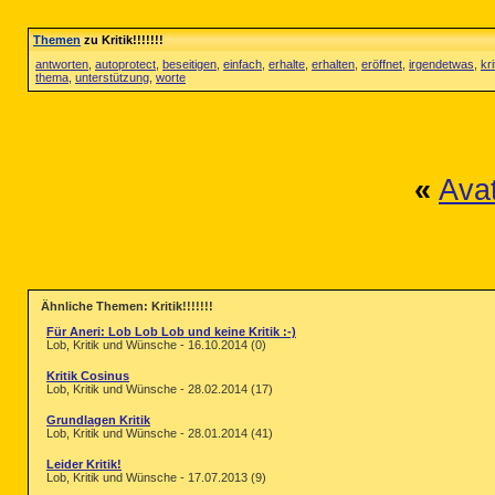
Themen
zu Kritik!!!!!!!
antworten
,
autoprotect
,
beseitigen
,
einfach
,
erhalte
,
erhalten
,
eröffnet
,
irgendetwas
,
kri
thema
,
unterstützung
,
worte
«
Ava
Ähnliche Themen: Kritik!!!!!!!
Für Aneri: Lob Lob Lob und keine Kritik :-)
Lob, Kritik und Wünsche - 16.10.2014 (0)
Kritik Cosinus
Lob, Kritik und Wünsche - 28.02.2014 (17)
Grundlagen Kritik
Lob, Kritik und Wünsche - 28.01.2014 (41)
Leider Kritik!
Lob, Kritik und Wünsche - 17.07.2013 (9)