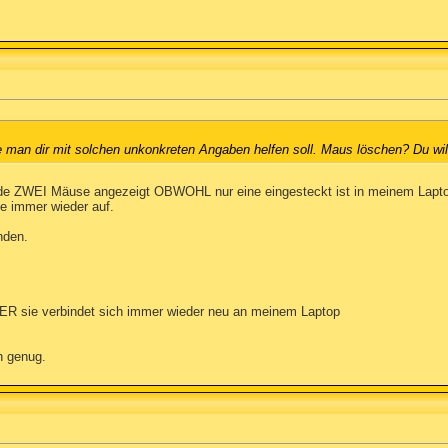
ie man dir mit solchen unkonkreten Angaben helfen soll. Maus löschen? Du w
erade ZWEI Mäuse angezeigt OBWOHL nur eine eingesteckt ist in meinem Lap
 immer wieder auf.
nden.
ER sie verbindet sich immer wieder neu an meinem Laptop
ch genug.