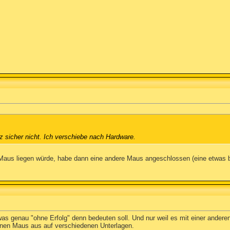
z sicher nicht. Ich verschiebe nach Hardware.
Maus liegen würde, habe dann eine andere Maus angeschlossen (eine etwas bi
s genau "ohne Erfolg" denn bedeuten soll. Und nur weil es mit einer anderen
enen Maus aus auf verschiedenen Unterlagen.