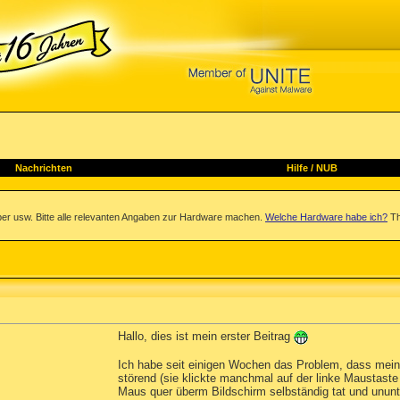
Nachrichten
Hilfe
/
NUB
iber usw. Bitte alle relevanten Angaben zur Hardware machen.
Welche Hardware habe ich?
Th
Hallo, dies ist mein erster Beitrag
Ich habe seit einigen Wochen das Problem, dass meine
störend (sie klickte manchmal auf der linke Maustaste
Maus quer überm Bildschirm selbständig tat und ununt