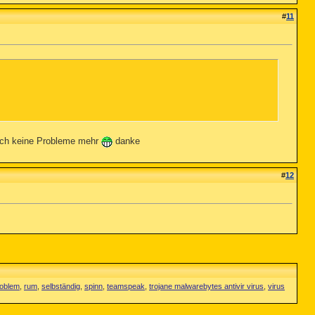
#
11
 ich keine Probleme mehr
danke
#
12
roblem
,
rum
,
selbständig
,
spinn
,
teamspeak
,
trojane malwarebytes antivir virus
,
virus