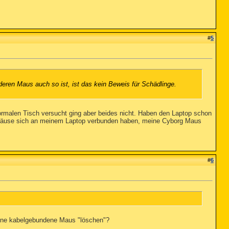
#
5
eren Maus auch so ist, ist das kein Beweis für Schädlinge.
ormalen Tisch versucht ging aber beides nicht. Haben den Laptop schon
 2 Mäuse sich an meinem Laptop verbunden haben, meine Cyborg Maus
#
6
 eine kabelgebundene Maus "löschen"?