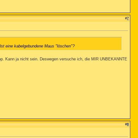
#
7
illst eine kabelgebundene Maus "löschen"?
top. Kann ja nicht sein. Deswegen versuche ich, die MIR UNBEKANNTE
#
8