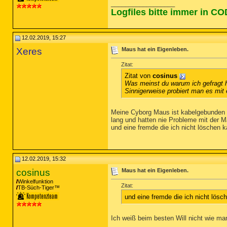
__________________
Logfiles bitte immer in C
12.02.2019, 15:27
Xeres
Maus hat ein Eigenleben.
Zitat:
Zitat von
cosinus
Was meinst du warum ich gefragt h
Sinnigerweise probiert man es mit
Meine Cyborg Maus ist kabelgebunden u
lang und hatten nie Probleme mit der 
und eine fremde die ich nicht löschen k
12.02.2019, 15:32
cosinus
Maus hat ein Eigenleben.
Winkelfunktion
Zitat:
TB-Süch-Tiger™
und eine fremde die ich nicht lösc
Ich weiß beim besten Will nicht wie ma
__________________