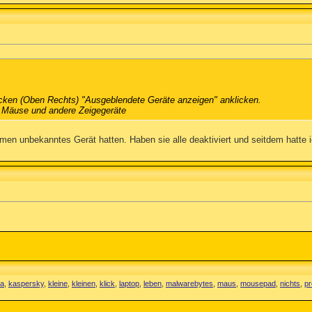
icken (Oben Rechts) "Ausgeblendete Geräte anzeigen" anklicken.
r Mäuse und andere Zeigegeräte
men unbekanntes Gerät hatten. Haben sie alle deaktiviert und seitdem hatte
va
,
kaspersky
,
kleine
,
kleinen
,
klick
,
laptop
,
leben
,
malwarebytes
,
maus
,
mousepad
,
nichts
,
p