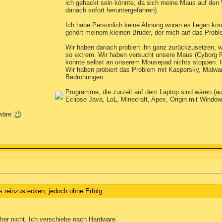
ich gehackt sein könnte, da sich meine Maus auf den
danach sofort heruntergefahren).
Ich habe Persönlich keine Ahnung woran es liegen kön
gehört meinem kleinen Bruder, der mich auf das Probl
Wir haben danach probiert ihn ganz zurückzusetzen, wa
so extrem. Wir haben versucht unsere Maus (Cyborg R
konnte selbst an unserem Mousepad nichts stoppen. Ic
Wir haben probiert das Problem mit Kaspersky, Malwa
Bedrohungen....
Programme, die zurzeit auf dem Laptop sind wären (au
Eclipse Java, LoL, Minecraft, Apex, Origin mit Windows
 wäre
s reinzustecken, jedoch ohne Erfolg
her nicht. Ich verschiebe nach Hardware.