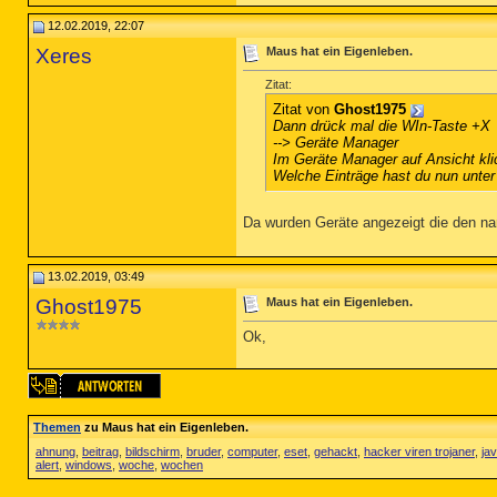
12.02.2019, 22:07
Xeres
Maus hat ein Eigenleben.
Zitat:
Zitat von
Ghost1975
Dann drück mal die WIn-Taste +X
--> Geräte Manager
Im Geräte Manager auf Ansicht kl
Welche Einträge hast du nun unte
Da wurden Geräte angezeigt die den na
13.02.2019, 03:49
Ghost1975
Maus hat ein Eigenleben.
Ok,
Themen
zu Maus hat ein Eigenleben.
ahnung
,
beitrag
,
bildschirm
,
bruder
,
computer
,
eset
,
gehackt
,
hacker viren trojaner
,
ja
alert
,
windows
,
woche
,
wochen