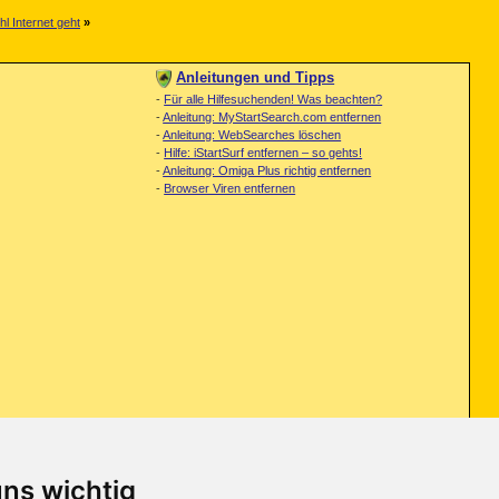
hl Internet geht
»
Anleitungen und Tipps
-
Für alle Hilfesuchenden! Was beachten?
-
Anleitung: MyStartSearch.com entfernen
-
Anleitung: WebSearches löschen
-
Hilfe: iStartSurf entfernen – so gehts!
-
Anleitung: Omiga Plus richtig entfernen
-
Browser Viren entfernen
uns wichtig