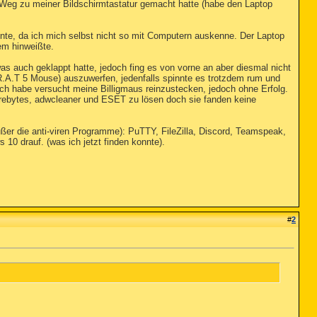
 Weg zu meiner Bildschirmtastatur gemacht hatte (habe den Laptop
nte, da ich mich selbst nicht so mit Computern auskenne. Der Laptop
em hinweißte.
s auch geklappt hatte, jedoch fing es von vorne an aber diesmal nicht
.A.T 5 Mouse) auszuwerfen, jedenfalls spinnte es trotzdem rum und
h habe versucht meine Billigmaus reinzustecken, jedoch ohne Erfolg.
rebytes, adwcleaner und ESET zu lösen doch sie fanden keine
ßer die anti-viren Programme): PuTTY, FileZilla, Discord, Teamspeak,
 10 drauf. (was ich jetzt finden konnte).
#
2