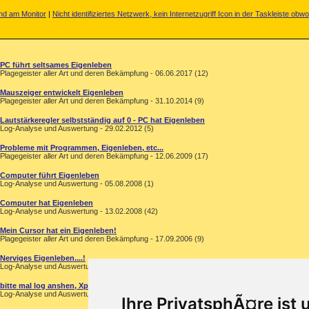
nd am Monitor
|
Nicht identifiziertes Netzwerk, kein Internetzugriff Icon in der Taskleiste obwo
PC führt seltsames Eigenleben
Plagegeister aller Art und deren Bekämpfung - 06.06.2017 (12)
Mauszeiger entwickelt Eigenleben
Plagegeister aller Art und deren Bekämpfung - 31.10.2014 (9)
Lautstärkeregler selbstständig auf 0 - PC hat Eigenleben
Log-Analyse und Auswertung - 29.02.2012 (5)
Probleme mit Programmen, Eigenleben, etc...
Plagegeister aller Art und deren Bekämpfung - 12.06.2009 (17)
Computer führt Eigenleben
Log-Analyse und Auswertung - 05.08.2008 (1)
Computer hat Eigenleben
Log-Analyse und Auswertung - 13.02.2008 (42)
Mein Cursor hat ein Eigenleben!
Plagegeister aller Art und deren Bekämpfung - 17.09.2006 (9)
Nerviges Eigenleben....!
Log-Analyse und Auswertung - 31.01.2006 (10)
bitte mal log anshen, Xp mit Eigenleben
Log-Analyse und Auswertung - 12.03.2005 (3)
Ihre PrivatsphÃ¤re ist 