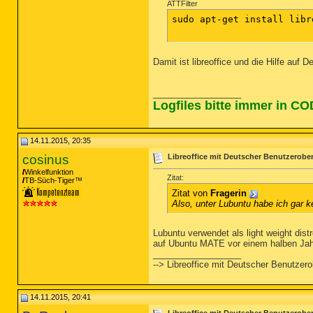
ATTFilter
sudo apt-get install libr
Damit ist libreoffice und die Hilfe auf De
__________________
Logfiles bitte immer in C
14.11.2015, 20:35
cosinus
Libreoffice mit Deutscher Benutzerobe
Winkelfunktion
Zitat:
TB-Süch-Tiger™
Zitat von
Fragerin
Also, unter Lubuntu habe ich gar k
Lubuntu verwendet als light weight dist
auf Ubuntu MATE vor einem halben Jah
__________________
--> Libreoffice mit Deutscher Benutzer
14.11.2015, 20:41