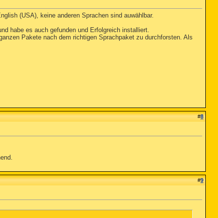
English (USA), keine anderen Sprachen sind auwählbar.
d habe es auch gefunden und Erfolgreich installiert.
 ganzen Pakete nach dem richtigen Sprachpaket zu durchforsten. Als
#
8
hend.
#
9