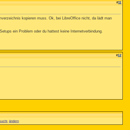
#
11
erzeichnis kopieren muss. Ok, bei LibreOffice nicht, da lädt man
-Setups ein Problem oder du hattest keine Internetverbindung.
#
12
sucht
,
ändern