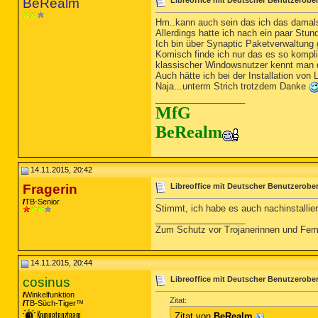
BeRealm
Libreoffice mit Deutscher Benutzerobe
Hm..kann auch sein das ich das damals 
Allerdings hatte ich nach ein paar Stun
Ich bin über Synaptic Paketverwaltung 
Komisch finde ich nur das es so kompl
klassischer Windowsnutzer kennt man 
Auch hätte ich bei der Installation von L
Naja...unterm Strich trotzdem Danke
__________________
MfG
BeRealm
14.11.2015, 20:42
Fragerin
Libreoffice mit Deutscher Benutzerobe
TB-Senior
Stimmt, ich habe es auch nachinstallier
__________________
Zum Schutz vor Trojanerinnen und Fema
14.11.2015, 20:44
cosinus
Libreoffice mit Deutscher Benutzerobe
Winkelfunktion
Zitat:
TB-Süch-Tiger™
Zitat von
BeRealm