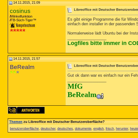
14.11.2015, 21:09
cosinus
Libreoffice mit Deutscher Benutzerobe
Winkelfunktion
Es gibt einige Programme die für Wind
TB-Süch-Tiger™
einfach den installer in der passenden 
Normalerweise lädt Ubuntu bei der Insta
__________________
Logfiles bitte immer in C
14.11.2015, 21:57
BeRealm
Libreoffice mit Deutscher Benutzerobe
Gut ok dann war es einfach nur ein Fehl
__________________
MfG
BeRealm
Themen
zu Libreoffice mit Deutscher Benutzeroberfläche?
benutzeroberfläche
,
deutscher
,
deutsches
,
dokumente
,
english
,
frisch
,
herunter
,
heut