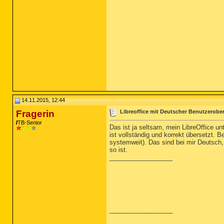
14.11.2015, 12:44
Fragerin
Libreoffice mit Deutscher Benutzerobe
TB-Senior
Das ist ja seltsam, mein LibreOffice 
ist vollständig und korrekt übersetzt. 
systemweit). Das sind bei mir Deutsch
so ist.
__________________
__________________