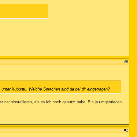
#
6
ch unter Xubuntu. Welche Sprachen sind da bei dir eingetragen?
er nachinstallieren, als es ich noch genutzt habe. Bin ja umgestiegen
#
7