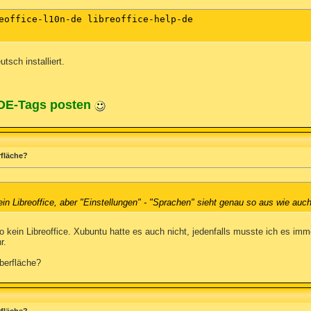
eoffice-l10n-de libreoffice-help-de

utsch installiert.
ODE-Tags posten
rfläche?
ein Libreoffice, aber "Einstellungen" - "Sprachen" sieht genau so aus wie au
ro kein Libreoffice. Xubuntu hatte es auch nicht, jedenfalls musste ich es imm
r.
oberfläche?