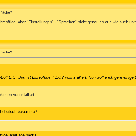
rfläche?
ibreoffice, aber "Einstellungen" - "Sprachen" sieht genau so aus wie auch un
rfläche?
04 LTS. Dort ist Libreoffice 4.2.8.2 vorinstalliert. Nun wollte ich gern einig
rsion vorinstalliert.
auf deutsch bekomme?
office language packs: