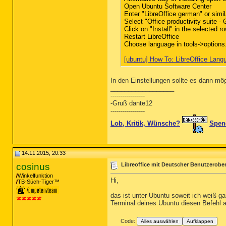
Open Ubuntu Software Center
Enter "LibreOffice german" or simil
Select "Office productivity suite -
Click on "Install" in the selected r
Restart LibreOffice
Choose language in tools->options
[ubuntu] How To: LibreOffice Langu
In den Einstellungen sollte es dann mö
__________________
-----------------
-Gruß dante12
-----------------
Lob, Kritik, Wünsche?
Spend
14.11.2015, 20:33
cosinus
Libreoffice mit Deutscher Benutzerobe
Winkelfunktion
Hi,
TB-Süch-Tiger™
das ist unter Ubuntu soweit ich weiß ga
Terminal deines Ubuntu diesen Befehl 
Code:
Alles auswählen
Aufklappen