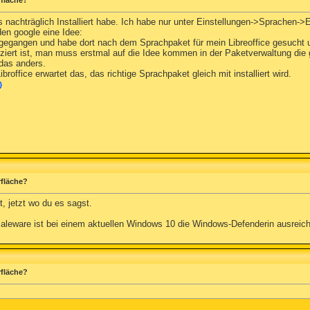
rfläche?
nachträglich Installiert habe. Ich habe nur unter Einstellungen->Sprachen->
den google eine Idee:
gegangen und habe dort nach dem Sprachpaket für mein Libreoffice gesucht un
iziert ist, man muss erstmal auf die Idee kommen in der Paketverwaltung die
das anders.
ibroffice erwartet das, das richtige Sprachpaket gleich mit installiert wird.
rfläche?
t, jetzt wo du es sagst.
leware ist bei einem aktuellen Windows 10 die Windows-Defenderin ausreic
rfläche?