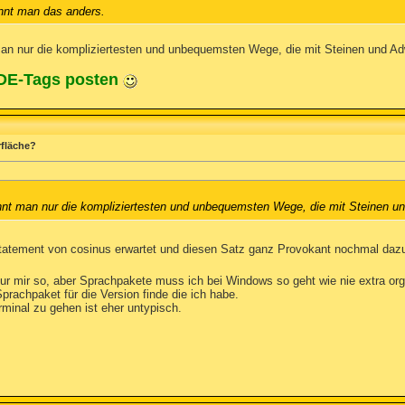
nnt man das anders.
an nur die kompliziertesten und unbequemsten Wege, die mit Steinen und Ad
ODE-Tags posten
rfläche?
nt man nur die kompliziertesten und unbequemsten Wege, die mit Steinen u
Statement von cosinus erwartet und diesen Satz ganz Provokant nochmal daz
nur mir so, aber Sprachpakete muss ich bei Windows so geht wie nie extra org
Sprachpaket für die Version finde die ich habe.
minal zu gehen ist eher untypisch.