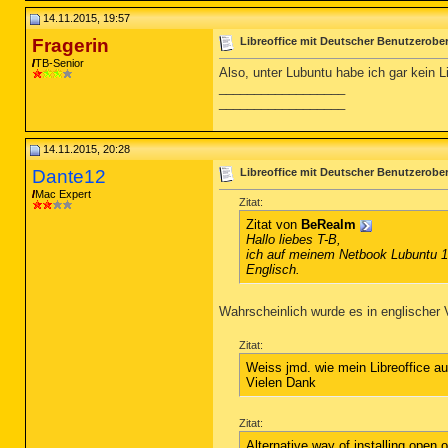
14.11.2015, 19:57
Fragerin
Libreoffice mit Deutscher Benutzerobe
TB-Senior
Also, unter Lubuntu habe ich gar kein L
__________________
__________________
14.11.2015, 20:28
Dante12
Libreoffice mit Deutscher Benutzerobe
Mac Expert
Zitat:
Zitat von
BeRealm
Hallo liebes T-B,
ich auf meinem Netbook Lubuntu 14.
Englisch.
Wahrscheinlich wurde es in englischer Ve
Zitat:
Weiss jmd. wie mein Libreoffice 
Vielen Dank
Zitat:
Alternative way of installing open 