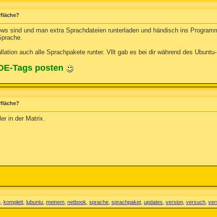
rfläche?
ows sind und man extra Sprachdateien runterladen und händisch ins Programmv
Sprache.
llation auch alle Sprachpakete runter. Vllt gab es bei dir während des Ubuntu
ODE-Tags posten
rfläche?
er in der Matrix.
e
,
komplett
,
lubuntu
,
meinem
,
netbook
,
sprache
,
sprachpaket
,
updates
,
version
,
versuch
,
ver