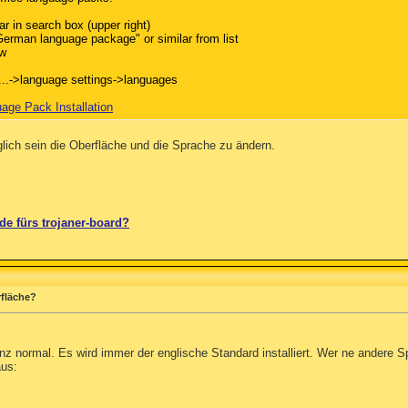
ar in search box (upper right)
 German language package" or similar from list
ow
...->language settings->languages
age Pack Installation
glich sein die Oberfläche und die Sprache zu ändern.
e fürs trojaner-board?
rfläche?
nz normal. Es wird immer der englische Standard installiert. Wer ne andere Sp
aus: