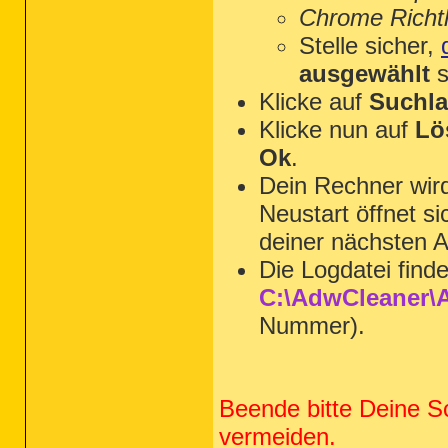
Chrome Richtl
Stelle sicher,
ausgewählt
s
Klicke auf
Suchla
Klicke nun auf
Lö
Ok
.
Dein Rechner wi
Neustart öffnet s
deiner nächsten A
Die Logdatei find
C:\AdwCleaner\A
Nummer).
Beende bitte Deine S
vermeiden.