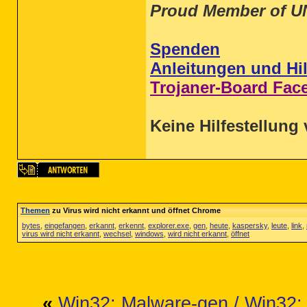
Proud Member of U
Spenden
Anleitungen und Hil
Trojaner-Board Fac
Keine Hilfestellung 
Themen
zu Virus wird nicht erkannt und öffnet Chrome
bytes
,
eingefangen
,
erkannt
,
erkennt
,
explorer.exe
,
gen
,
heute
,
kaspersky
,
leute
,
link
,
virus wird nicht erkannt
,
wechsel
,
windows
,
wird nicht erkannt
,
öffnet
«
Win32: Malware-gen / Win32: