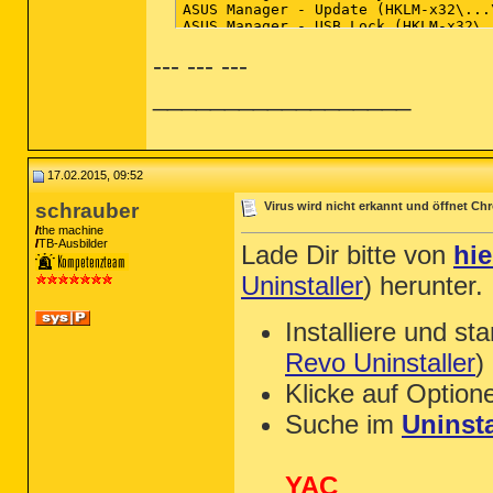
--- --- ---
__________________
17.02.2015, 09:52
schrauber
Virus wird nicht erkannt und öffnet C
the machine
TB-Ausbilder
Lade Dir bitte von
hie
Uninstaller
) herunter.
Installiere und st
Revo Uninstaller
)
Klicke auf Option
Suche im
Uninsta
YAC