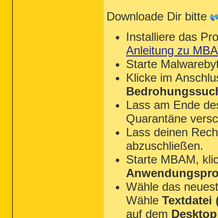
Downloade Dir bitte
Installiere das P
Anleitung zu MB
Starte Malwareby
Klicke im Anschl
Bedrohungssuch
Lass am Ende des 
Quarantäne versc
Lass deinen Rechn
abzuschließen.
Starte MBAM, kli
Anwendungsprot
Wähle das neues
Wähle
Textdatei (
auf dem
Desktop