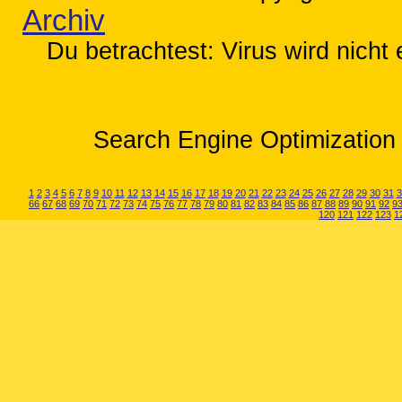
Archiv
Du betrachtest: Virus wird nicht
Search Engine Optimization 
1
2
3
4
5
6
7
8
9
10
11
12
13
14
15
16
17
18
19
20
21
22
23
24
25
26
27
28
29
30
31
3
66
67
68
69
70
71
72
73
74
75
76
77
78
79
80
81
82
83
84
85
86
87
88
89
90
91
92
9
120
121
122
123
1