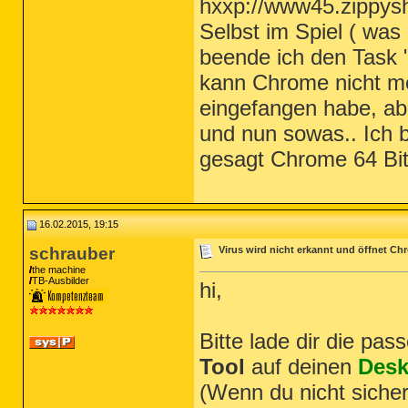
hxxp://www45.zippysha
Selbst im Spiel ( was 
beende ich den Task "
kann Chrome nicht meh
eingefangen habe, ab
und nun sowas.. Ich 
gesagt Chrome 64 Bit
16.02.2015, 19:15
schrauber
Virus wird nicht erkannt und öffnet C
the machine
TB-Ausbilder
hi,
Bitte lade dir die pa
Tool
auf deinen
Desk
(Wenn du nicht sicher