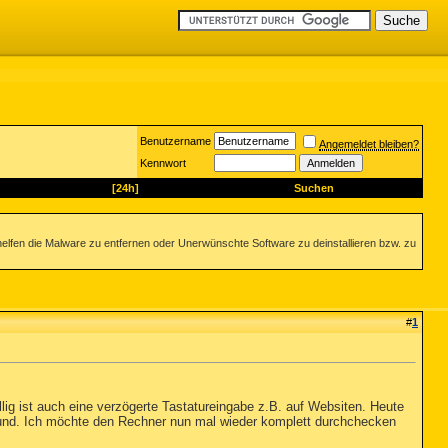
Benutzername
Angemeldet bleiben?
Kennwort
[24h]
Suchen
helfen die Malware zu entfernen oder Unerwünschte Software zu deinstallieren bzw. zu
#
1
llig ist auch eine verzögerte Tastatureingabe z.B. auf Websiten. Heute
und. Ich möchte den Rechner nun mal wieder komplett durchchecken