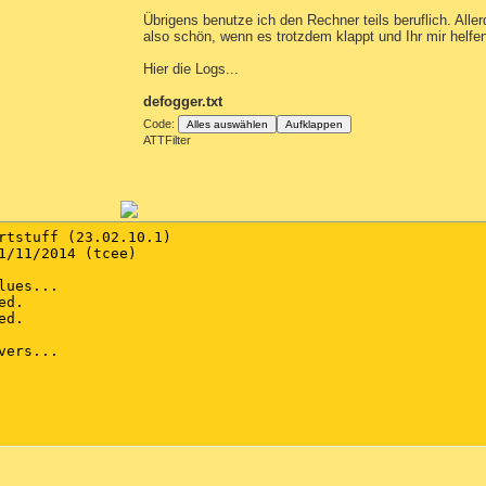
Übrigens benutze ich den Rechner teils beruflich. Alle
also schön, wenn es trotzdem klappt und Ihr mir helfe
Hier die Logs...
defogger.txt
Code:
Alles auswählen
Aufklappen
ATTFilter
rtstuff (23.02.10.1)

1/11/2014 (tcee)

ues...

d.

d.

ers...
