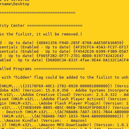
rname\Desktop

=================================

rity Center ========================

in the fixlist, it will be removed.)

d - Up to date) {4D041356-F94D-285F-8768-AAE50FA36859}

sentials (Enabled - Up to date) {4F35CFC4-45A3-FC37-EF17-
sentials (Enabled - Up to date) {F4542E20-6399-F3B9-D5A7-
d - Up to date) {F665F2B2-DF77-27D1-BDD8-9197742422E4}

abled - Up to date) {D68DDC3A-831F-4fae-9E44-DA132C1ACF46
alled Programs ======================

 with "hidden" flag could be added to the fixlist to unh
(HKLM\...\{23170F69-40C1-2702-0920-000001000000}) (Versi
dobe AIR) (Version: 15.0.0.356 - Adobe Systems Incorporat
M-x32\...\Adobe Creative Cloud) (Version: 2.3.0.322 - Ado
iveX (HKLM-x32\...\Adobe Flash Player ActiveX) (Version:
gin (HKLM-x32\...\Adobe Flash Player Plugin) (Version: 1
-x32\...\{74EB3499-8B95-4B5C-96EB-7B342F3FD0C6}) (Versio
 - Deutsch (HKLM-x32\...\{AC76BA86-7AD7-1031-7B44-AB0000
 (HKLM-x32\...\{AC76BA86-7AD7-1033-7B44-AB0000000001}) (
..\Amazon Kindle) (Version:  - Amazon)

.17 (HKLM-x32\...\Amazon MP3-Downloader) (Version: 1.0.17