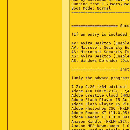
Running from C:\Users\Use
Boot Mode: Normal

=========================
==================== Secu
(If an entry is included 
AV: Avira Desktop (Enable
AV: Microsoft Security Es
AS: Microsoft Security Es
AS: Avira Desktop (Enable
AS: Windows Defender (Dis
==================== Inst
(Only the adware programs
7-Zip 9.20 (x64 edition) 
Adobe AIR (HKLM-x32\...\A
Adobe Creative Cloud (HKL
Adobe Flash Player 15 Act
Adobe Flash Player 15 Plu
Adobe Photoshop CS6 (HKLM
Adobe Reader XI (11.0.05)
Adobe Reader XI (11.0.09)
Amazon Kindle (HKLM-x32\.
Amazon MP3-Downloader 1.0