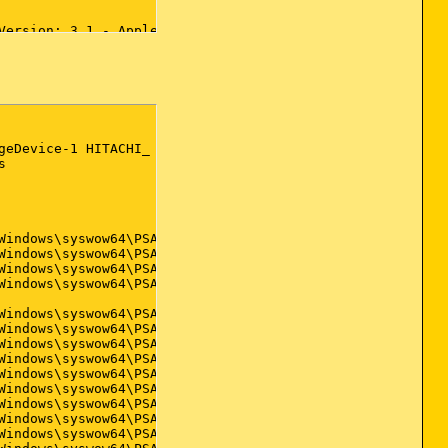
ersion: 3.1 - Apple Inc.)

rsion: 8.0.5.6 - Apple Inc.)

ion: 2.1.3.127 - Apple Inc.)

Audible, Inc.)

7 - Avira Operations GmbH & Co. KG)

vira)

le Inc.)

sion: 1.0.1.1500 - Broadcom Corporation)

:  - )

sion:  - )

ant)

5-E8239BE49D9F}) (Version: 4.5.0 - Corel Corporation)

ion: 1.20.0.00 - Lenovo Group Limited)

0.3.40 - Frank Snow)

85842}) (Version: 2.13.0 - Lenovo)

leAMTPopup) (Version: 1.00 - )

Landesfinanzdirektion Thüringen)

 Inc.)

osse)

rsion:  - Forex Tester Software)

3 Converter_is1) (Version: 3.12.0.128 - DVDVideoSoft Ltd.
n: 7.1.2.2041 - Google)
