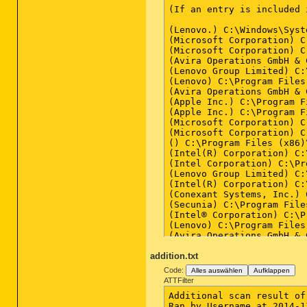
addition.txt
Code:
Alles auswählen
Aufklappen
ATTFilter
Additional scan result of
Ran by Username at 2014-1