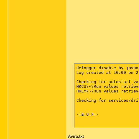
defogger_disable by jpsho
Log created at 10:00 on 2
Checking for autostart val
HKCU\~\Run values retrieve
HKLM\~\Run values retrieve
Checking for services/driv
-=E.O.F=-

Avira.txt