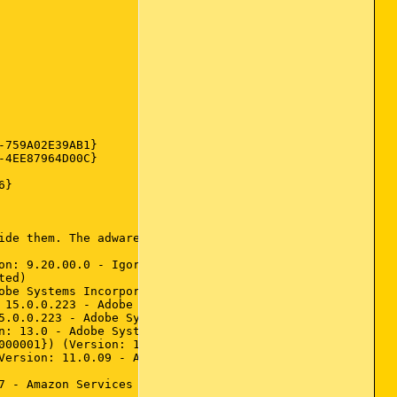
759A02E39AB1}

4EE87964D00C}

}

ide them. The adware programs should be uninstalled manua
on: 9.20.00.0 - Igor Pavlov)

ed)

be Systems Incorporated)

 15.0.0.223 - Adobe Systems Incorporated)

5.0.0.223 - Adobe Systems Incorporated)

n: 13.0 - Adobe Systems Incorporated)

000001}) (Version: 11.0.05 - Adobe Systems Incorporated)

Version: 11.0.09 - Adobe Systems Incorporated)

 - Amazon Services LLC)
