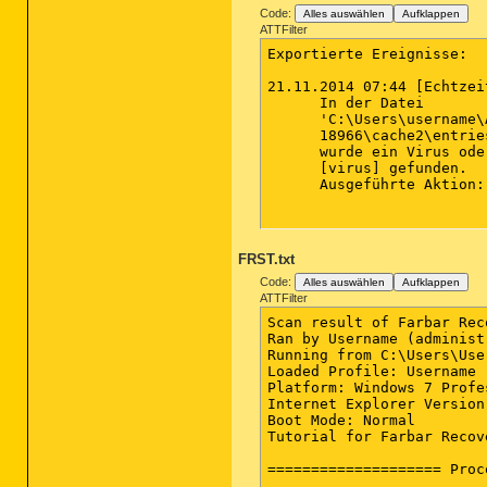
Code:
Alles auswählen
Aufklappen
ATTFilter
Exportierte Ereignisse:

21.11.2014 07:44 [Echtzei
      In der Datei 

      'C:\Users\username\
      18966\cache2\entrie
      wurde ein Virus ode
      [virus] gefunden.

      Ausgeführte Aktion:
FRST.txt
Code:
Alles auswählen
Aufklappen
ATTFilter
Scan result of Farbar Recovery Scan Tool (FRST.txt) (x64) Version: 20-11-2014
Ran by Username (administrator) on Username-THINK on 21-11-2014 10:18:33
Running from C:\Users\Username\Desktop
Loaded Profile: Username (Available profiles: UpdatusUser & Username & Username)
Platform: Windows 7 Professional Service Pack 1 (X64) OS Language: Deutsch (Deutschland)
Internet Explorer Version 11
Boot Mode: Normal
Tutorial for Farbar Recovery Scan Tool: hxxp://www.geekstogo.com/forum/topic/335081-frst-tutorial-how-to-use-farbar-recovery-scan-tool/

==================== Processes (Whitelisted) =================

(If an entry is included in the fixlist, the process will be closed. The file will not be moved.)

(Lenovo.) C:\Windows\System32\ibmpmsvc.exe
(Microsoft Corporation) C:\Program Files\Microsoft Security Client\MsMpEng.exe
(Microsoft Corporation) C:\Windows\System32\wlanext.exe
(Avira Operations GmbH & Co. KG) C:\Program Files (x86)\Avira\AntiVir Desktop\sched.exe
(Lenovo Group Limited) C:\Program Files\Lenovo\HOTKEY\TPHKSVC.exe
(Lenovo) C:\Program Files (x86)\Lenovo\Access Connections\AcPrfMgrSvc.exe
(Avira Operations GmbH & Co. KG) C:\Program Files (x86)\Avira\AntiVir Desktop\avguard.exe
(Apple Inc.) C:\Program Files (x86)\Common Files\Apple\Mobile Device Support\AppleMobileDeviceService.exe
(Apple Inc.) C:\Program Files\Bonjour\mDNSResponder.exe
(Microsoft Corporation) C:\Program Files (x86)\Skype\Toolbars\AutoUpdate\SkypeC2CAutoUpdateSvc.exe
(Microsoft Corporation) C:\Program Files (x86)\Skype\Toolbars\PNRSvc\SkypeC2CPNRSvc.exe
() C:\Program Files (x86)\GNU\GnuPG\dirmngr.exe
(Intel(R) Corporation) C:\Program Files\Intel\WiFi\bin\EvtEng.exe
(Intel Corporation) C:\Program Files (x86)\Intel\Services\IPT\jhi_service.exe
(Lenovo Group Limited) C:\Program Files\Lenovo\Communications Utility\CamMute.exe
(Intel(R) Corporation) C:\Program Files\Common Files\Intel\WirelessCommon\RegSrvc.exe
(Conexant Systems, Inc.) C:\Windows\SysWOW64\SASrv.exe
(Secunia) C:\Program Files (x86)\Secunia\PSI\psia.exe
(Intel® Corporation) C:\Program Files\Intel\WiFi\bin\ZeroConfigService.exe
(Lenovo) C:\Program Files (x86)\Lenovo\Access Connections\AcSvc.exe
(Avira Operations GmbH & Co. KG) C:\Program Files (x86)\Avira\My Avira\Avira.OE.ServiceHost.exe
(Avira Operations GmbH & Co. KG) C:\Program Files (x86)\Avira\AntiVir Desktop\avshadow.exe
(Microsoft Corporation) C:\Program Files\Microsoft Security Client\NisSrv.exe
(Secunia) C:\Program Files (x86)\Secunia\PSI\sua.exe
(Intel Corporation) C:\Program Files\Intel\BluetoothHS\BTHSAmpPalService.exe
(Intel(R) Corporation) C:\Program Files\Intel\BluetoothHS\BTHSSecurityMgr.exe
(Microsoft Corporation) C:\Windows\Microsoft.NET\Framework64\v3.0\WPF\PresentationFontCache.exe
(Intel Corporation) C:\Program Files (x86)\Intel\Intel(R) Management Engine Components\LMS\LMS.exe
(Intel Corporation) C:\Program Files (x86)\Intel\Intel(R) Management Engine Components\UNS\UNS.exe
(Apple Inc.) C:\Program Files\iPod\bin\iPodService.exe
(Lenovo) C:\Program Files (x86)\ThinkPad\Utilities\PWMDBSVC.exe
(Lenovo) C:\Program Files (x86)\Lenovo\Access Connections\SvcGuiHlpr.exe
(Lenovo Group Limited) C:\Program Files\Lenovo\HOTKEY\tpnumlk.exe
(Lenovo Group Limited) C:\Program Files\Lenovo\HOTKEY\tpnumlkd.exe
(Microsoft Corporation)