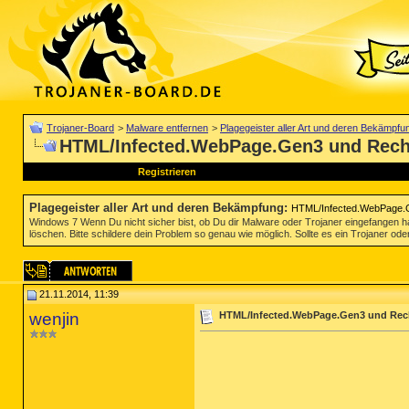
Trojaner-Board
>
Malware entfernen
>
Plagegeister aller Art und deren Bekämpfu
HTML/Infected.WebPage.Gen3 und Rech
Registrieren
Plagegeister aller Art und deren Bekämpfung
:
HTML/Infected.WebPage.
Windows 7 Wenn Du nicht sicher bist, ob Du dir Malware oder Trojaner eingefangen ha
löschen. Bitte schildere dein Problem so genau wie möglich. Sollte es ein Trojaner oder
21.11.2014, 11:39
wenjin
HTML/Infected.WebPage.Gen3 und Rec