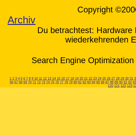
Copyright ©200
Archiv
Du betrachtest: Hardware F
wiederkehrenden Ei
Search Engine Optimization 
1
2
3
4
5
6
7
8
9
10
11
12
13
14
15
16
17
18
19
20
21
22
23
24
25
26
27
28
29
30
31
3
66
67
68
69
70
71
72
73
74
75
76
77
78
79
80
81
82
83
84
85
86
87
88
89
90
91
92
9
120
121
122
123
1