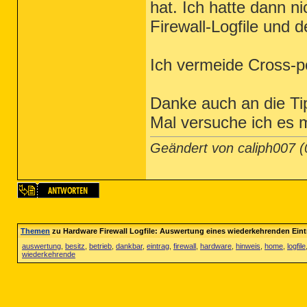
hat. Ich hatte dann n
Firewall-Logfile und 
Ich vermeide Cross-po
Danke auch an die Ti
Mal versuche ich es m
Geändert von caliph007 
Themen
zu Hardware Firewall Logfile: Auswertung eines wiederkehrenden Eint
auswertung
,
besitz
,
betrieb
,
dankbar
,
eintrag
,
firewall
,
hardware
,
hinweis
,
home
,
logfile
wiederkehrende