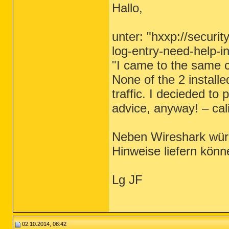
Hallo,
unter: "hxxp://securi
log-entry-need-help-in
"I came to the same co
None of the 2 installe
traffic. I decieded to
advice, anyway! – cal
Neben Wireshark würd
Hinweise liefern könn
Lg JF
02.10.2014, 08:42