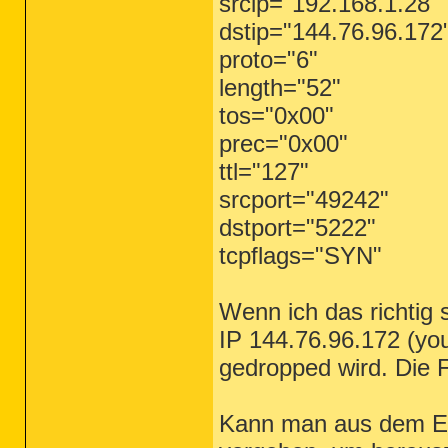
srcip="192.168.1.28"
dstip="144.76.96.172
proto="6"
length="52"
tos="0x00"
prec="0x00"
ttl="127"
srcport="49242"
dstport="5222"
tcpflags="SYN"
Wenn ich das richtig
IP 144.76.96.172 (you
gedropped wird. Die FW
Kann man aus dem Ein