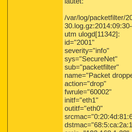
lautet:
/var/log/packetfilter/
30.log.gz:2014:09:30
utm ulogd[11342]:
id="2001"
severity="info"
sys="SecureNet"
sub="packetfilter"
name="Packet dropp
action="drop"
fwrule="60002"
initf="eth1"
outitf="eth0"
srcmac="0:20:4d:81:
dstmac="68:5:ca:2a:1