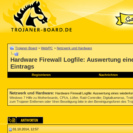
Trojaner-Board
>
Web/PC
>
Netzwerk und Hardware
Hardware Firewall Logfile: Auswertung ei
Eintrags
Registrieren
Nachrichten
Netzwerk und Hardware
:
Hardware Firewall Logfile: Auswertung eines wiederk
Windows 7 Hilfe zu Motherboards, CPUs, Lüfter, Raid-Controller, Digitalkameras, Tre
zum Trojaner Entfernen oder Viren Beseitigung bitte in den Bereinigungsforen des Tr
01.10.2014, 12:57