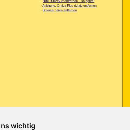
-
Hilfe: iStartSurf entfernen – so gehts!
-
Anleitung: Omiga Plus richtig entfernen
-
Browser Viren entfernen
uns wichtig