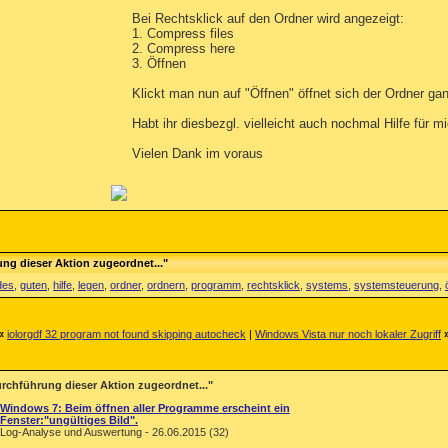
Bei Rechtsklick auf den Ordner wird angezeigt:
1. Compress files
2. Compress here
3. Öffnen
Klickt man nun auf "Öffnen" öffnet sich der Ordner ga
Habt ihr diesbezgl. vielleicht auch nochmal Hilfe für m
Vielen Dank im voraus
ng dieser Aktion zugeordnet..."
des
,
guten
,
hilfe
,
legen
,
ordner
,
ordnern
,
programm
,
rechtsklick
,
systems
,
systemsteuerung
,
«
iolorgdf 32 program not found skipping autocheck
|
Windows Vista nur noch lokaler Zugriff
rchführung dieser Aktion zugeordnet..."
Windows 7: Beim öffnen aller Programme erscheint ein
Fenster:"ungültiges Bild".
Log-Analyse und Auswertung - 26.06.2015 (32)