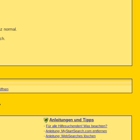
nz normal.
ich.
öffnen
»
Anleitungen und Tipps
-
Für alle Hilfesuchenden! Was beachten?
-
Anleitung: MyStartSearch.com entfernen
-
Anleitung: WebSearches löschen