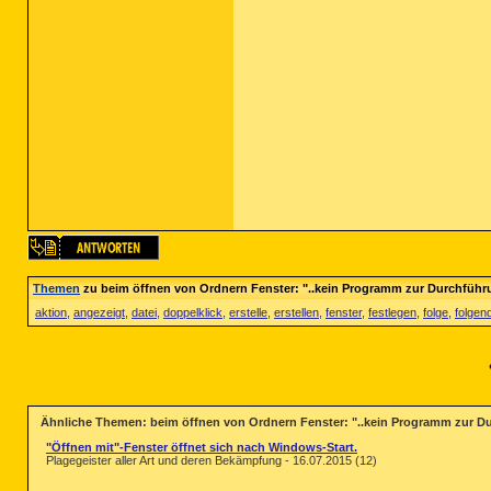
Themen
zu beim öffnen von Ordnern Fenster: "..kein Programm zur Durchführu
aktion
,
angezeigt
,
datei
,
doppelklick
,
erstelle
,
erstellen
,
fenster
,
festlegen
,
folge
,
folgen
Ähnliche Themen: beim öffnen von Ordnern Fenster: "..kein Programm zur Du
"Öffnen mit"-Fenster öffnet sich nach Windows-Start.
Plagegeister aller Art und deren Bekämpfung - 16.07.2015 (12)