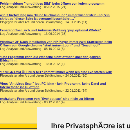
Fehlermeldung " ungültiges Bild" beim öffnen von jedem programm!
Log-Analyse und Auswertung - 05.02.2015 (21)
win 7 firefox langsam "keine Rückmeldung" immer wieder Meldung "ein
skript auf dieser Seite ist eventuell beschädigt...."
Plagegeister aller Art und deren Bekämpfung - 14.01.2015 (11)
Fenster öffnen sich und Antivirus Meldung "pup.optional.VBates"
Log-Analyse und Auswertung - 13.06.2014 (15)
Windows XP Nach Installation von HP Player immer zwei Startseiten beim
Öffnen von Google chrome "start.iminent.com" und "Search gol"
Log-Analyse und Auswertung - 08.10.2013 (5)
"Das Programm kann die Webseite nicht öffnen" über den ganzen
Bildschirm.
Log-Analyse und Auswertung - 13.08.2012 (1)
"PROGRAMM ÖFFNEN MIT" kommt immer wenn ich eine exe starten will!
Plagegeister aller Art und deren Bekämpfung - 24.06.2011 (10)
Virus "Antivirus Scan" legt PC lahm - kein Programm, keine Datei und
Internetseite ist zu öffnen
Plagegeister aller Art und deren Bekämpfung - 22.01.2011 (34)
enthaltene Programm von "Svchost.exe" sind nicht zu öffnen
Log-Analyse und Auswertung - 03.12.2007 (4)
Ihre PrivatsphÃ¤re ist 