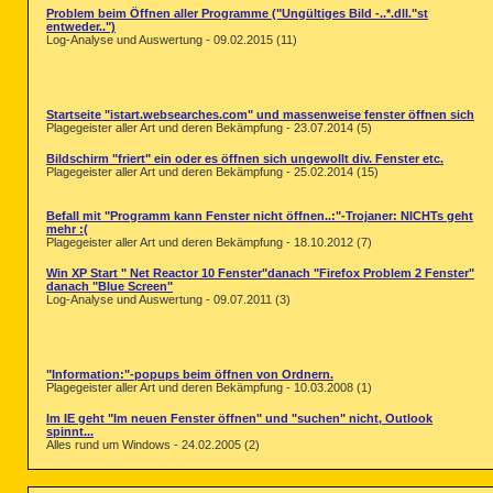
Problem beim Öffnen aller Programme ("Ungültiges Bild -..*.dll."st
entweder..")
Log-Analyse und Auswertung - 09.02.2015 (11)
Startseite "istart.websearches.com" und massenweise fenster öffnen sich
Plagegeister aller Art und deren Bekämpfung - 23.07.2014 (5)
Bildschirm "friert" ein oder es öffnen sich ungewollt div. Fenster etc.
Plagegeister aller Art und deren Bekämpfung - 25.02.2014 (15)
Befall mit "Programm kann Fenster nicht öffnen..:"-Trojaner: NICHTs geht
mehr :(
Plagegeister aller Art und deren Bekämpfung - 18.10.2012 (7)
Win XP Start " Net Reactor 10 Fenster"danach "Firefox Problem 2 Fenster"
danach "Blue Screen"
Log-Analyse und Auswertung - 09.07.2011 (3)
"Information:"-popups beim öffnen von Ordnern.
Plagegeister aller Art und deren Bekämpfung - 10.03.2008 (1)
Im IE geht "Im neuen Fenster öffnen" und "suchen" nicht, Outlook
spinnt...
Alles rund um Windows - 24.02.2005 (2)