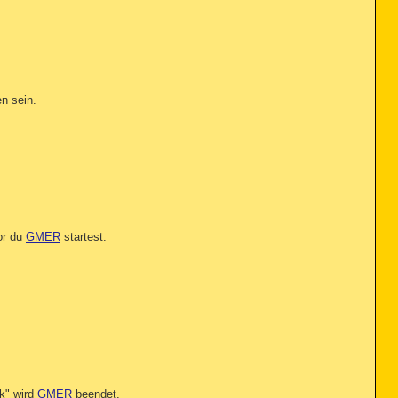
en sein.
or du
GMER
startest.
k" wird
GMER
beendet.