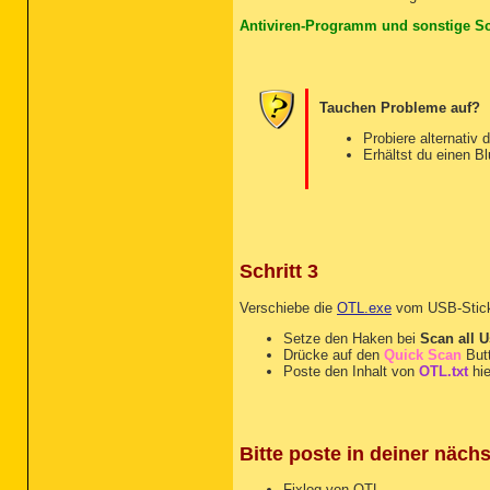
Antiviren-Programm und sonstige Sca
Tauchen Probleme auf?
Probiere alternativ
Erhältst du einen B
Schritt 3
Verschiebe die
OTL.exe
vom USB-Stick 
Setze den Haken bei
Scan all U
Drücke auf den
Quick Scan
But
Poste den Inhalt von
OTL.txt
hie
Bitte poste in deiner näch
Fixlog von OTL