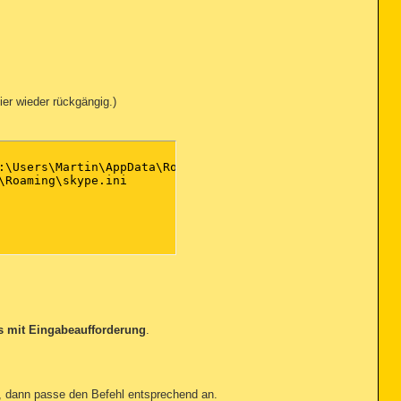
er wieder rückgängig.)
:\Users\Martin\AppData\Roaming\skype.dat ()

Roaming\skype.ini

s mit Eingabeaufforderung
.
, dann passe den Befehl entsprechend an.