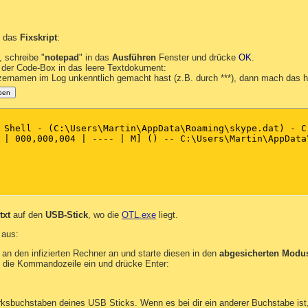
das
Fixskript
:
 schreibe "
notepad
" in das
Ausführen
Fenster und drücke
OK
.
 der Code-Box in das leere Textdokument:
ernamen im Log unkenntlich gemacht hast (z.B. durch ***), dann mach das hi
pen
 Shell - (C:\Users\Martin\AppData\Roaming\skype.dat) - C
 | 000,000,004 | ---- | M] () -- C:\Users\Martin\AppData\
.txt
auf den
USB-Stick
, wo die
OTL.exe
liegt.
 aus:
an den infizierten Rechner an und starte diesen in den
abgesicherten Modu
in die Kommandozeile ein und drücke Enter:
rksbuchstaben deines USB Sticks. Wenn es bei dir ein anderer Buchstabe ist