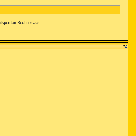
ntsperrten Rechner aus.
#
7