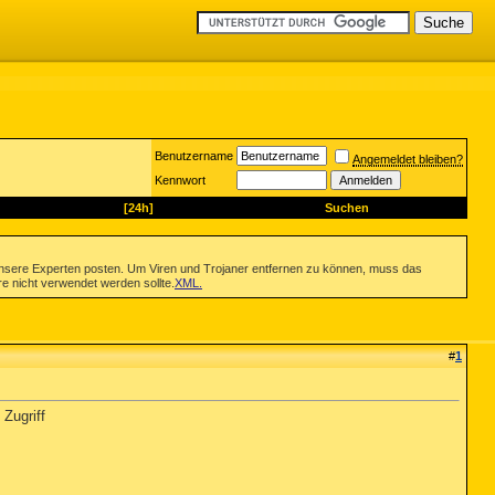
Benutzername
Angemeldet bleiben?
Kennwort
[24h]
Suchen
nsere Experten posten. Um Viren und Trojaner entfernen zu können, muss das
re nicht verwendet werden sollte.
XML
.
#
1
 Zugriff