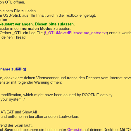
von OTL öffnen.
n einem File zu laden.
 USB-Stick aus. Ihr Inhalt wird in die Textbox eingefügt.
tton.
eustart verlangen. Diesen bitte zulassen.
ieder in den
normalen Modus
zu booten.
 Ordner
_OTL
ein Log-File (
\_OTL\MovedFiles\<time_date>.txt
) erstellt word
n deinen Thread.
iname zufällig)
e, deaktiviere deinen Virenscanner und trenne den Rechner vom Internet bev
enster mit folgender Warnung öffnen:
odification, which might have been caused by ROOTKIT activity.
n your system ?
 IAT/EAT und Show All
nd entferne ihn bei allen anderen Laufwerken.
nd der Scan läuft.
auf
Save
und speichere die Logfile unter
Gmer.txt
auf deinem Desktop. Mit "O