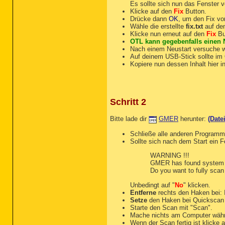
Es sollte sich nun das Fenster 
Klicke auf den
Fix
Button.
Drücke dann
OK
, um den Fix vo
Wähle die erstellte
fix.txt
auf dem
Klicke nun erneut auf den
Fix
Bu
OTL kann gegebenfalls einen N
Nach einem Neustart versuche w
Auf deinem USB-Stick sollte im
Kopiere nun dessen Inhalt hier i
Schritt 2
Bitte lade dir
GMER
herunter:
(Date
Schließe alle anderen Programm
Sollte sich nach dem Start ein F
WARNING !!!
GMER has found system m
Do you want to fully sca
Unbedingt auf "
No
" klicken.
Entferne
rechts den Haken bei:
Setze
den Haken bei Quickscan u
Starte den Scan mit "Scan".
Mache nichts am Computer währe
Wenn der Scan fertig ist klicke 