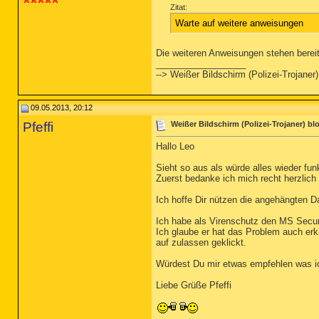
Zitat:
Warte auf weitere anweisungen
Die weiteren Anweisungen stehen bereit
__________________
--> Weißer Bildschirm (Polizei-Trojaner) 
09.05.2013, 20:12
Pfeffi
Weißer Bildschirm (Polizei-Trojaner) bloc
Hallo Leo
Sieht so aus als würde alles wieder funk
Zuerst bedanke ich mich recht herzlich b
Ich hoffe Dir nützen die angehängten D
Ich habe als Virenschutz den MS Securi
Ich glaube er hat das Problem auch er
auf zulassen geklickt.
Würdest Du mir etwas empfehlen was ich
Liebe Grüße Pfeffi