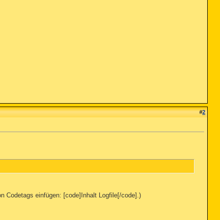
#
2
n Codetags einfügen: [code]Inhalt Logfile[/code].)