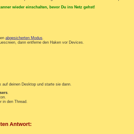
nner wieder einschalten, bevor Du ins Netz gehst!
 den
abgesicherten Modus
.
luescreen, dann entferne den Haken vor Devices.
auf deinen Desktop und starte sie dann.
sers
.
ton.
r in den Thread.
sten Antwort: