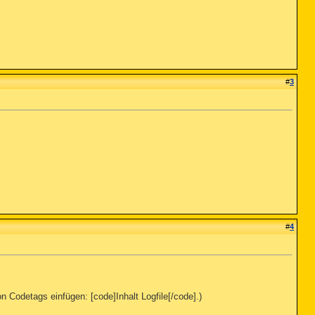
#
3
#
4
n Codetags einfügen: [code]Inhalt Logfile[/code].)