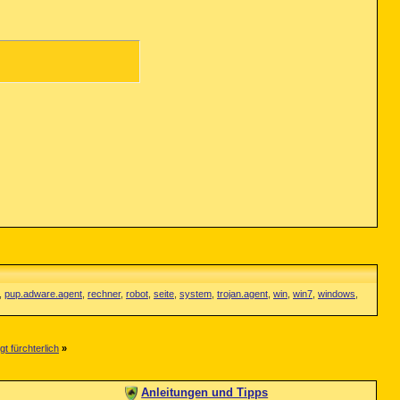
,
pup.adware.agent
,
rechner
,
robot
,
seite
,
system
,
trojan.agent
,
win
,
win7
,
windows
,
t fürchterlich
»
Anleitungen und Tipps