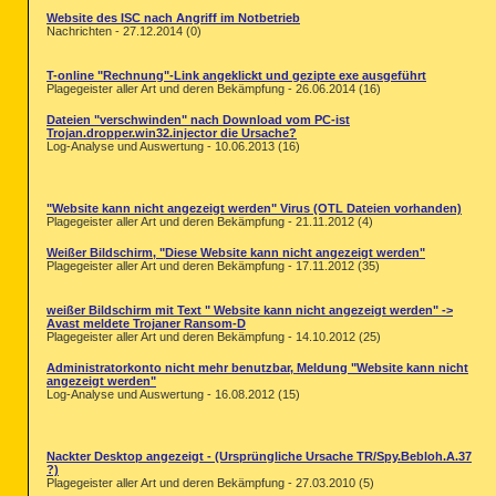
Website des ISC nach Angriff im Notbetrieb
Nachrichten - 27.12.2014 (0)
T-online "Rechnung"-Link angeklickt und gezipte exe ausgeführt
Plagegeister aller Art und deren Bekämpfung - 26.06.2014 (16)
Dateien "verschwinden" nach Download vom PC-ist
Trojan.dropper.win32.injector die Ursache?
Log-Analyse und Auswertung - 10.06.2013 (16)
"Website kann nicht angezeigt werden" Virus (OTL Dateien vorhanden)
Plagegeister aller Art und deren Bekämpfung - 21.11.2012 (4)
Weißer Bildschirm, "Diese Website kann nicht angezeigt werden"
Plagegeister aller Art und deren Bekämpfung - 17.11.2012 (35)
weißer Bildschirm mit Text " Website kann nicht angezeigt werden" ->
Avast meldete Trojaner Ransom-D
Plagegeister aller Art und deren Bekämpfung - 14.10.2012 (25)
Administratorkonto nicht mehr benutzbar, Meldung "Website kann nicht
angezeigt werden"
Log-Analyse und Auswertung - 16.08.2012 (15)
Nackter Desktop angezeigt - (Ursprüngliche Ursache TR/Spy.Bebloh.A.37
?)
Plagegeister aller Art und deren Bekämpfung - 27.03.2010 (5)