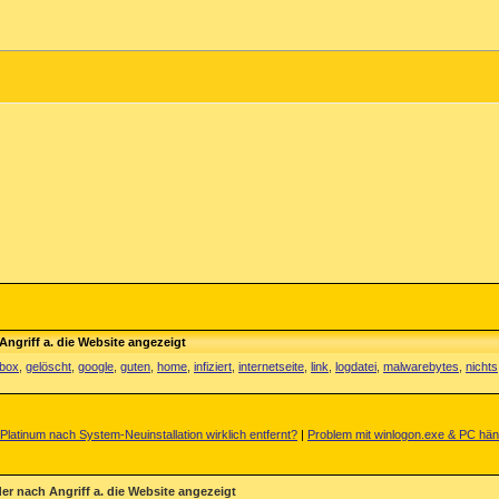
Angriff a. die Website angezeigt
zbox
,
gelöscht
,
google
,
guten
,
home
,
infiziert
,
internetseite
,
link
,
logdatei
,
malwarebytes
,
nichts
 Platinum nach System-Neuinstallation wirklich entfernt?
|
Problem mit winlogon.exe & PC häng
er nach Angriff a. die Website angezeigt