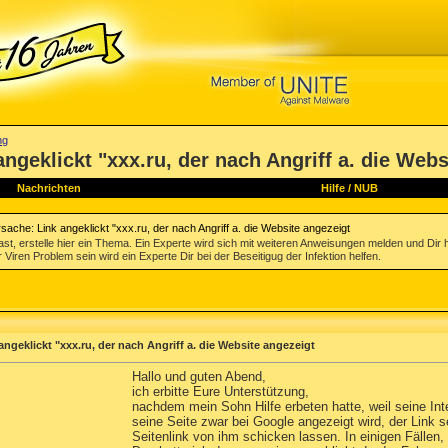
ng
ngeklickt "xxx.ru, der nach Angriff a. die Webs
Nachrichten
Hilfe
/
NUB
sache: Link angeklickt "xxx.ru, der nach Angriff a. die Website angezeigt
st, erstelle hier ein Thema. Ein Experte wird sich mit weiteren Anweisungen melden und Dir 
 Viren Problem sein wird ein Experte Dir bei der Beseitigug der Infektion helfen.
ngeklickt "xxx.ru, der nach Angriff a. die Website angezeigt
Hallo und guten Abend,
ich erbitte Eure Unterstützung,
nachdem mein Sohn Hilfe erbeten hatte, weil seine Inte
seine Seite zwar bei Google angezeigt wird, der Link se
Seitenlink von ihm schicken lassen. In einigen Fällen, 