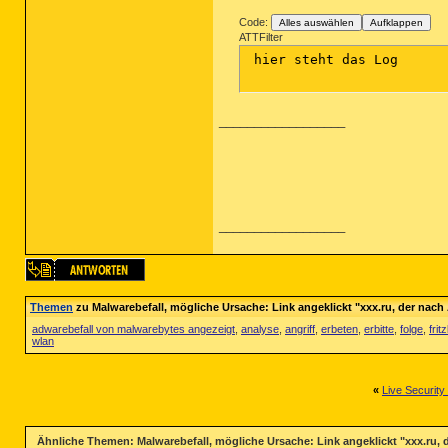
Code:
Alles auswählen
Aufklappen
ATTFilter
 hier steht das Log

__________________
__________________
Themen
zu Malwarebefall, mögliche Ursache: Link angeklickt "xxx.ru, der nach 
adwarebefall von malwarebytes angezeigt
,
analyse
,
angriff
,
erbeten
,
erbitte
,
folge
,
frit
wlan
«
Live Security
Ähnliche Themen: Malwarebefall, mögliche Ursache: Link angeklickt "xxx.ru, d