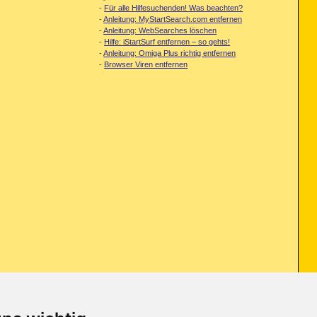
-
Für alle Hilfesuchenden! Was beachten?
-
Anleitung: MyStartSearch.com entfernen
-
Anleitung: WebSearches löschen
-
Hilfe: iStartSurf entfernen – so gehts!
-
Anleitung: Omiga Plus richtig entfernen
-
Browser Viren entfernen