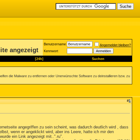
Benutzername
Angemeldet bleiben?
ite angezeigt
Kennwort
[24h]
Suchen
helfen die Malware zu entfernen oder Unerwünschte Software zu deinstallieren bzw. zu
#
1
rnetseite angegriffen zu sein scheint, was dadurch deutlich wird , dass
lbst, wenn er angeklickt wird, aber ins Leere, hatte ich mir den
wurde ein Link angezeigt mit..".ru".