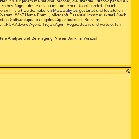
hielt ich auf jedem meiner drei Rechner, die über die Fritzbox per WLAN
g zu bestätigen, das es sich nicht um einen Robot handelt. Da ich
eise infiziert wurde, habe ich
Malwarebytes
gestartet und feststellen
 System: Win7 Home Prem. , Mikrosoft Essential immmer aktuell (nach
tige Softwareupdates regelmäßig aktualisiert. Befall mit
;PUP.Adware.Agent; Trojan.Agent;Rogue.Boank und weitere. Ich
itere Analyse und Bereinigung. Vielen Dank im Voraus!
#
2