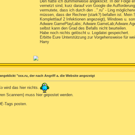
Den hatte ich dummerweise angeklickt. In der Folge er
vernetzt sind, kurz darauf von Google die Aufforderun
vermutete, dass ich durch den ..".ru" - Ling möglicherw
müssen, dass der Rechner (stark?) befallen ist. Mein
Komplettlauf 2 Infektionen angezeigt), Windows u. sons
Adware.GamePlayLabs; Adware.GameLab;Adware.Agent
selbst kann den Grad des Befalls nicht beurteilen.
Habe noch nichts gelöscht u. Logdatei gespeichert.
Erbitte Eure Unterstützung zur Vorgehensweise für we
Harry
ngeklickt "xxx.ru, der nach Angriff a. die Website angezeigt
o wird das hier nichts.
eren Scannern) muss hier gepostet werden.
ODE-Tags posten.