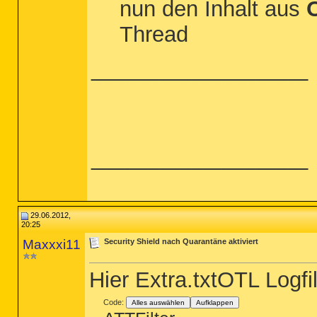
nun den Inhalt aus
O
%USERPROFILE%\Local Settings\Temp\*.e
%USERPROFILE%\Local Settings\Temp\*.d
Thread
%USERPROFILE%\Application Data\*.exe

HKEY_LOCAL_MACHINE\SYSTEM\CurrentCon
CREATERESTOREPOINT

__________________
__________________
29.06.2012,
20:25
Maxxxi11
Security Shield nach Quarantäne aktiviert
Hier Extra.txtOTL Logfi
Code:
Alles auswählen
Aufklappen