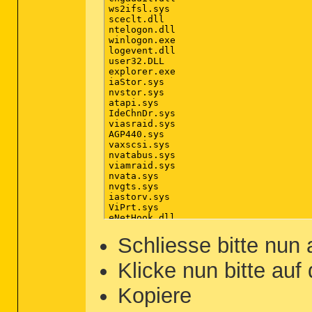
ws2ifsl.sys

sceclt.dll

ntelogon.dll

winlogon.exe

logevent.dll

user32.DLL

explorer.exe

iaStor.sys

nvstor.sys

atapi.sys

IdeChnDr.sys

viasraid.sys

AGP440.sys

vaxscsi.sys

nvatabus.sys

viamraid.sys

nvata.sys

nvgts.sys

iastorv.sys

ViPrt.sys

eNetHook.dll

ahcix86.sys

KR10N.sys

Schliesse bitte nun
nvstor32.sys

ahcix86s.sys

Klicke nun bitte auf
/md5stop

%systemroot%\system32\drivers\*.sys /
Kopiere
%systemroot%\System32\config\*.sav

%systemroot%\system32\*.dll /lockedfi
%USERPROFILE%\*.*
