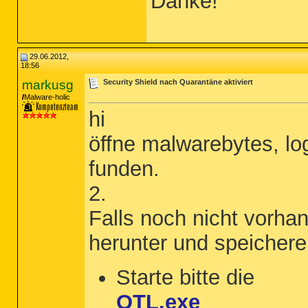
Danke!
29.06.2012,
18:56
markusg
Security Shield nach Quarantäne aktiviert
Malware-holic
hi
öffne malwarebytes, log
funden.
2.
Falls noch nicht vorhan
herunter und speicher
Starte bitte die
OTL.exe