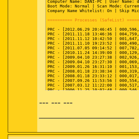
Computer Name: DANI-PC | User Name: d
Drive [find] -- %SystemRoot%\Explorer
Boot Mode: Normal | Scan Mode: Curren
Company Name Whitelist: On | Skip Mic
========== Security Center Settings 
========== Processes (SafeList) ====
[HKEY_LOCAL_MACHINE\SOFTWARE\Microsof
"cval" = 1

PRC - [2012.06.29 20:46:45 | 000,596
"UacDisableNotify" = 1

PRC - [2011.11.18 13:46:36 | 004,759,
"InternetSettingsDisableNotify" = 1

PRC - [2011.11.12 10:42:50 | 001,647,
"AutoUpdateDisableNotify" = 1

PRC - [2011.11.10 19:23:52 | 000,490,
PRC - [2011.07.05 09:14:52 | 007,782,
[HKEY_LOCAL_MACHINE\SOFTWARE\Microsof
PRC - [2010.11.24 14:39:00 | 000,129,
"DisableMonitoring" = 1

PRC - [2009.04.10 23:27:38 | 002,926,
PRC - [2009.04.10 23:27:30 | 000,069,
[HKEY_LOCAL_MACHINE\SOFTWARE\Microsof
PRC - [2009.01.26 16:31:10 | 001,153,
"DisableMonitoring" = 1

PRC - [2008.01.18 23:38:34 | 000,319,
PRC - [2008.01.18 23:33:12 | 000,017,
[HKEY_LOCAL_MACHINE\SOFTWARE\Microsof
PRC - [2007.09.26 11:53:56 | 000,554,
"DisableMonitoring" = 1

PRC - [2007.03.12 11:22:00 | 000,517,
PRC - [2006.11.25 10:02:48 | 000,546,
[HKEY_LOCAL_MACHINE\SOFTWARE\Microsof
PRC - [2006.11.13 11:55:48 | 000,919,
"AntiVirusOverride" = 1

--- --- ---
PRC - [2006.11.11 16:35:36 | 000,043,
"AntiSpywareOverride" = 1

PRC - [2006.11.10 18:26:08 | 000,176,
"FirewallOverride" = 1

PRC - [2006.11.10 18:26:08 | 000,100,
"VistaSp1" = Reg Error: Unknown regis
__________________
PRC - [2006.09.26 15:48:36 | 000,172,
"VistaSp2" = Reg Error: Unknown regis
PRC - [2006.09.26 15:46:58 | 000,135,
PRC - [2006.09.11 11:48:32 | 000,180,
[HKEY_LOCAL_MACHINE\SOFTWARE\Microsof
PRC - [2006.09.11 09:23:22 | 000,118,
"EnableNotificationsRef" = 1

PRC - [2006.09.08 08:06:08 | 000,040,
PRC - [2006.09.08 07:54:30 | 000,042,
[HKEY_LOCAL_MACHINE\SOFTWARE\Microsof