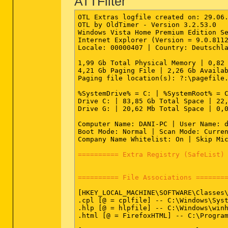
ATTFilter
OTL Extras logfile created on: 29.06.
OTL by OldTimer - Version 3.2.53.0   
Windows Vista Home Premium Edition Se
Internet Explorer (Version = 9.0.8112
Locale: 00000407 | Country: Deutschla
1,99 Gb Total Physical Memory | 0,82 
4,21 Gb Paging File | 2,26 Gb Availab
Paging file location(s): ?:\pagefile.
%SystemDrive% = C: | %SystemRoot% = C
Drive C: | 83,85 Gb Total Space | 22,
Drive G: | 20,62 Mb Total Space | 0,0
Computer Name: DANI-PC | User Name: d
Boot Mode: Normal | Scan Mode: Curren
Company Name Whitelist: On | Skip Mic
========== Extra Registry (SafeList)
========== File Associations =======
[HKEY_LOCAL_MACHINE\SOFTWARE\Classes\
.cpl [@ = cplfile] -- C:\Windows\Syst
.hlp [@ = hlpfile] -- C:\Windows\winh
.html [@ = FirefoxHTML] -- C:\Program