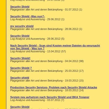
< %USERPROFILE%\Local Settings\Temp\
Security Shield
< %USERPROFILE%\Application Data\*.e
Plagegeister aller Art und deren Bekämpfung - 01.07.2012 (1)
< HKEY_LOCAL_MACHINE\SYSTEM\CurrentC
Security Shield -Was nun?-

HKEY_LOCAL_MACHINE\SYSTEM\CurrentCon
Log-Analyse und Auswertung - 29.06.2012 (1)
HKEY_LOCAL_MACHINE\SYSTEM\CurrentCon
my security shield
Plagegeister aller Art und deren Bekämpfung - 28.06.2012 (1)
<           >
Security Shield
========== Alternate Data Streams ==
Log-Analyse und Auswertung - 28.06.2012 (5)
@Alternate Data Stream - 85 bytes -> 
Nach Security Shield - Scan sind Kopien meiner Dateien da verursacht
@Alternate Data Stream - 126 bytes ->
von Sec.Shield - Was tun ?
@Alternate Data Stream - 124 bytes ->
Log-Analyse und Auswertung - 13.04.2012 (57)
@Alternate Data Stream - 119 bytes ->
Security Shield!
@Alternate Data Stream - 103 bytes ->
Plagegeister aller Art und deren Bekämpfung - 04.04.2012 (98)
< End of report >

Security Shield ?
Plagegeister aller Art und deren Bekämpfung - 25.03.2012 (17)
Security shield
Plagegeister aller Art und deren Bekämpfung - 19.03.2012 (15)
Production Security Services- Problem nach Security Shield Attacke
Plagegeister aller Art und deren Bekämpfung - 18.03.2012 (14)
System neu aufsetzen nach Security Shield und BKA Trojaner
Log-Analyse und Auswertung - 03.07.2011 (7)
Security Shield