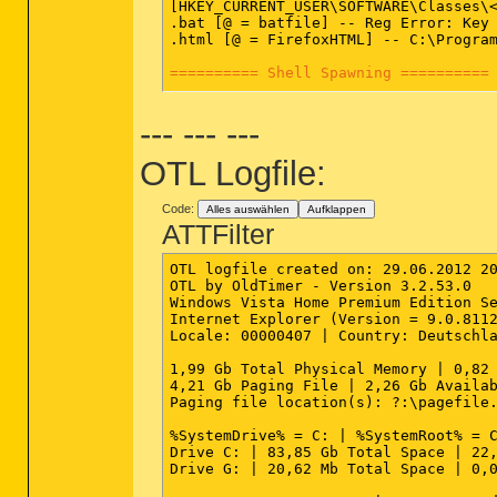
[HKEY_CURRENT_USER\SOFTWARE\Classes\<
.bat [@ = batfile] -- Reg Error: Key 
.html [@ = FirefoxHTML] -- C:\Program
========== Shell Spawning ==========
[HKEY_LOCAL_MACHINE\SOFTWARE\Classes\
--- --- ---
batfile [open] -- "%1" %*

cmdfile [open] -- "%1" %*

comfile [open] -- "%1" %*

OTL Logfile:
cplfile [cplopen] -- %SystemRoot%\Sys
exefile [open] -- "%1" %*

helpfile [open] -- Reg Error: Key err
Code:
Alles auswählen
Aufklappen
hlpfile [open] -- %SystemRoot%\winhlp
ATTFilter
htmlfile [edit] -- Reg Error: Key err
htmlfile [print] -- rundll32.exe %win
OTL logfile created on: 29.06.2012 20
http [open] -- "C:\Program Files\Mozi
OTL by OldTimer - Version 3.2.53.0   
https [open] -- "C:\Program Files\Moz
Windows Vista Home Premium Edition Se
inffile [install] -- %SystemRoot%\Sys
Internet Explorer (Version = 9.0.8112
piffile [open] -- "%1" %*

Locale: 00000407 | Country: Deutschla
regfile [merge] -- Reg Error: Key err
scrfile [config] -- "%1"

1,99 Gb Total Physical Memory | 0,82 
scrfile [install] -- rundll32.exe des
4,21 Gb Paging File | 2,26 Gb Availab
scrfile [open] -- "%1" /S

Paging file location(s): ?:\pagefile.
txtfile [edit] -- Reg Error: Key erro
Unknown [openas] -- %SystemRoot%\syst
%SystemDrive% = C: | %SystemRoot% = C
Directory [cmd] -- cmd.exe /s /k push
Drive C: | 83,85 Gb Total Space | 22,
Directory [find] -- %SystemRoot%\Expl
Drive G: | 20,62 Mb Total Space | 0,0
Folder [open] -- %SystemRoot%\Explore
Folder [explore] -- %SystemRoot%\Expl