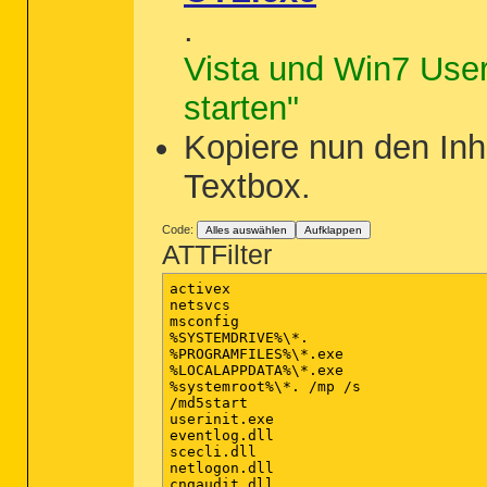
.
Vista und Win7 User 
starten"
Kopiere nun den Inha
Textbox.
Code:
Alles auswählen
Aufklappen
ATTFilter
activex

netsvcs

msconfig

%SYSTEMDRIVE%\*.

%PROGRAMFILES%\*.exe

%LOCALAPPDATA%\*.exe

%systemroot%\*. /mp /s

/md5start

userinit.exe

eventlog.dll

scecli.dll

netlogon.dll

cngaudit.dll
