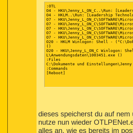
DRV - [2011/07/03 12:03:41 | 000,066,616
:OTL

DRV - [2011/06/07 05:13:36 | 000,020,032
O4 - HKU\Jenny_L_ON_C..\Run: [Leader
DRV - [2011/05/01 14:30:53 | 000,691,696
O4 - HKLM..\Run: [Leadership Technol
DRV - [2010/09/06 03:11:32 | 000,036,640
O7 - HKU\Jenny_L_ON_C\SOFTWARE\Micro
DRV - [2010/01/29 06:40:04 | 000,082,320
O7 - HKU\Jenny_L_ON_C\SOFTWARE\Micro
DRV - [2009/05/11 06:49:19 | 000,011,608
O7 - HKU\Jenny_L_ON_C\SOFTWARE\Micro
DRV - [2009/05/11 04:12:49 | 000,028,520
O7 - HKU\Jenny_L_ON_C\SOFTWARE\Micro
DRV - [2008/07/09 03:05:22 | 000,394,952
O7 - HKU\Jenny_L_ON_C\SOFTWARE\Micro
DRV - [2008/02/26 21:10:44 | 000,051,176
O20 - HKLM Winlogon: Shell - ("C:\Do
DRV - [2007/10/16 06:38:30 | 004,615,168
()

DRV - [2007/10/03 09:31:40 | 000,102,656
O20 - HKU\Jenny_L_ON_C Winlogon: She
DRV - [2007/07/19 09:10:28 | 000,127,768
L\Anwendungsdaten\1003451.exe ()

DRV - [2006/07/01 17:30:28 | 000,043,520
:Files

C:\Dokumente und Einstellungen\Jenny 
:Commands

========== Standard Registry (SafeList) 
[Reboot]

========== Internet Explorer ==========
IE - HKU\.DEFAULT\Software\Microsoft\Win
IE - HKU\.DEFAULT\Software\Microsoft\Win
dieses speicherst du auf nem us
IE - HKU\Jenny_L_ON_C\Software\Microsoft
IE - HKU\Jenny_L_ON_C\Software\Microsoft
nutze nun wieder OTLPENet.exe
alles an, wie es bereits im p