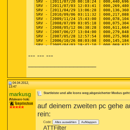
SRV - [2011/07/20 00:18:24 | 000,440,696
SRV - [2011/07/03 12:03:41 | 000,269,480
SRV - [2011/04/29 13:06:28 | 000,136,360
SRV - [2010/09/06 03:11:32 | 000,217,088
SRV - [2009/11/24 15:43:00 | 000,078,104
SRV - [2008/07/09 03:05:18 | 000,075,304
SRV - [2008/05/12 06:38:28 | 000,611,664
SRV - [2007/06/27 13:04:00 | 000,279,848
SRV - [2007/05/28 12:57:54 | 000,275,968
SRV - [2006/10/26 08:03:08 | 000,145,184
SRV - [2005/04/03 19:41:10 | 000,069,632
--- --- ---
========== Driver Services (SafeList) ==
__________________
DRV - File not found [Kernel | On_Demand]
DRV - File not found [Kernel | On_Demand]
DRV - File not found [Kernel | On_Demand]
DRV - File not found [Kernel | On_Demand]
04.04.2012,
DRV - File not found [Kernel | On_Demand]
13:47
DRV - File not found [Kernel | On_Demand]
DRV - File not found [Kernel | System] --
markusg
Startleiste und alle Icons weg;abgesicherter Modus geht
DRV - File not found [Kernel | System] --
Malware-holic
DRV - File not found [Kernel | System] --
auf deinem zweiten pc gehe au
DRV - File not found [Kernel | System] --
DRV - [2012/01/28 15:03:33 | 000,010,872
rein:
DRV - [2011/12/08 00:22:26 | 000,136,808
DRV - [2011/12/08 00:22:26 | 000,121,064
Code:
Alles auswählen
Aufklappen
DRV - [2011/12/08 00:22:26 | 000,012,776
ATTFilter
DRV - [2011/07/03 12:03:41 | 000,138,192