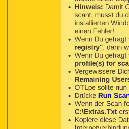
Hinweis:
Damit OT
scant, musst du 
installierten Win
einen Fehler!
Wenn Du gefragt 
registry"
, dann 
Wenn Du gefragt 
profile(s) for sc
Vergewissere Dic
Remaining User
OTLpe sollte nun 
Drücke
Run Sca
Wenn der Scan fer
C:\Extras.Txt
erst
Kopiere diese Da
Internetverbindun