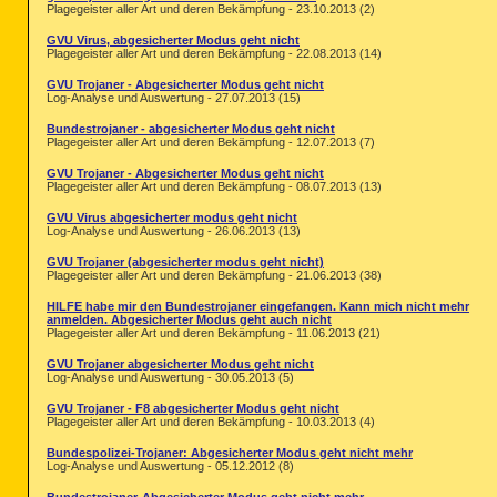

[2009/07/03 15:46:15 | 000,094,208 | ---
Plagegeister aller Art und deren Bekämpfung - 23.10.2013 (2)
[2009/07/03 15:46:15 | 000,663,552 | ---
[2009/07/03 15:46:15 | 000,450,560 | ---
GVU Virus, abgesicherter Modus geht nicht
Plagegeister aller Art und deren Bekämpfung - 22.08.2013 (14)
< %systemroot%\system32\*.dll /lockedfil
GVU Trojaner - Abgesicherter Modus geht nicht

[2011/03/03 02:54:43 | 000,149,504 | ---
Log-Analyse und Auswertung - 27.07.2013 (15)
[2011/12/18 09:43:24 | 011,082,240 | ---
[2011/12/17 15:43:23 | 002,000,384 | ---
Bundestrojaner - abgesicherter Modus geht nicht
[2008/04/13 22:22:18 | 000,280,064 | ---
Plagegeister aller Art und deren Bekämpfung - 12.07.2013 (7)
[2008/04/13 22:22:20 | 000,067,072 | ---
[2011/01/21 10:44:10 | 008,503,296 | ---
GVU Trojaner - Abgesicherter Modus geht nicht
Plagegeister aller Art und deren Bekämpfung - 08.07.2013 (13)
[1 C:\WINDOWS\system32\*.tmp files -> C:\
GVU Virus abgesicherter modus geht nicht
Invalid Environment Variable: %USERPROFIL
Log-Analyse und Auswertung - 26.06.2013 (13)
Invalid Environment Variable: %USERPROFIL
GVU Trojaner (abgesicherter modus geht nicht)
Plagegeister aller Art und deren Bekämpfung - 21.06.2013 (38)
Invalid Environment Variable: %USERPROFIL
HILFE habe mir den Bundestrojaner eingefangen. Kann mich nicht mehr
anmelden. Abgesicherter Modus geht auch nicht
Invalid Environment Variable: %USERPROFIL
Plagegeister aller Art und deren Bekämpfung - 11.06.2013 (21)
========== Alternate Data Streams ======
GVU Trojaner abgesicherter Modus geht nicht
Log-Analyse und Auswertung - 30.05.2013 (5)
@Alternate Data Stream - 96 bytes -> C:\
@Alternate Data Stream - 125 bytes -> C:
GVU Trojaner - F8 abgesicherter Modus geht nicht
@Alternate Data Stream - 123 bytes -> C:
Plagegeister aller Art und deren Bekämpfung - 10.03.2013 (4)
< End of report >

Bundespolizei-Trojaner: Abgesicherter Modus geht nicht mehr
Log-Analyse und Auswertung - 05.12.2012 (8)