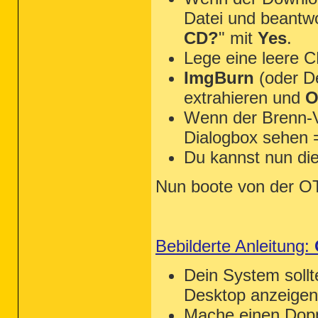
Datei und beantwo
CD?
" mit
Yes
.
Lege eine leere C
ImgBurn
(oder D
extrahieren und
O
Wenn der Brenn-V
Dialogbox sehen 
Du kannst nun di
Nun boote von der 
Bebilderte Anleitung:
Dein System sol
Desktop anzeigen
Mache einen Dopp