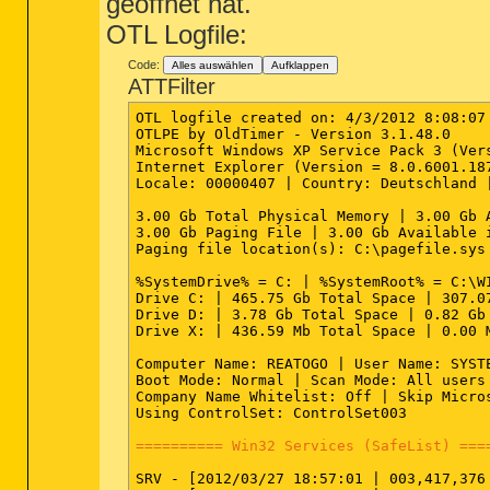
geöffnet hat.
OTL Logfile:
Code:
Alles auswählen
Aufklappen
ATTFilter
OTL logfile created on: 4/3/2012 8:08:07 
OTLPE by OldTimer - Version 3.1.48.0     
Microsoft Windows XP Service Pack 3 (Vers
Internet Explorer (Version = 8.0.6001.187
Locale: 00000407 | Country: Deutschland |
3.00 Gb Total Physical Memory | 3.00 Gb 
3.00 Gb Paging File | 3.00 Gb Available i
Paging file location(s): C:\pagefile.sys 
%SystemDrive% = C: | %SystemRoot% = C:\WI
Drive C: | 465.75 Gb Total Space | 307.0
Drive D: | 3.78 Gb Total Space | 0.82 Gb
Drive X: | 436.59 Mb Total Space | 0.00 
Computer Name: REATOGO | User Name: SYSTE
Boot Mode: Normal | Scan Mode: All users

Company Name Whitelist: Off | Skip Micro
Using ControlSet: ControlSet003

========== Win32 Services (SafeList) ===
SRV - [2012/03/27 18:57:01 | 003,417,376