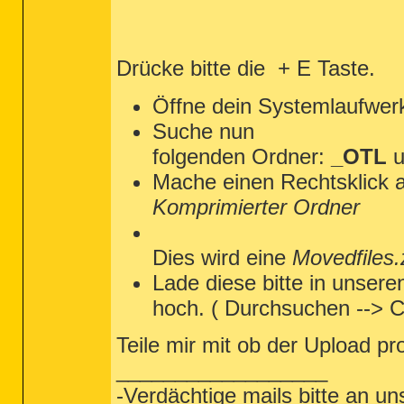
O4 - HKU\Jenny_L_ON_C..\Run: [AlcoholAut
O4 - HKU\Jenny_L_ON_C..\Run: [BgMonitor_
O4 - HKU\Jenny_L_ON_C..\Run: [KiesHelper
O4 - HKU\Jenny_L_ON_C..\Run: [KiesPDLR] 
Drücke bitte die
+ E Taste.
O4 - HKU\Jenny_L_ON_C..\Run: [KiesTrayAg
O4 - HKU\Jenny_L_ON_C..\Run: [Leadership
O4 - HKU\Jenny_L_ON_C..\Run: [MediaGet2] 
Öffne dein Systemlaufwerk
O4 - HKU\Jenny_L_ON_C..\Run: [SpybotSD T
O4 - Startup: C:\Dokumente und Einstellu
Suche nun
O6 - HKLM\SOFTWARE\Microsoft\Windows\Cur
O7 - HKU\.DEFAULT\SOFTWARE\Microsoft\Win
folgenden Ordner:
_OTL
u
O7 - HKU\Jenny_L_ON_C\SOFTWARE\Microsoft
O7 - HKU\Jenny_L_ON_C\SOFTWARE\Microsoft
Mache einen Rechtsklick 
O7 - HKU\Jenny_L_ON_C\SOFTWARE\Microsoft
O7 - HKU\Jenny_L_ON_C\SOFTWARE\Microsoft
Komprimierter Ordner
O7 - HKU\Jenny_L_ON_C\SOFTWARE\Microsoft
O7 - HKU\LocalService_ON_C\SOFTWARE\Micr
O7 - HKU\NetworkService_ON_C\SOFTWARE\Mi
Dies wird eine
Movedfiles.
O9 - Extra 'Tools' menuitem : Spybot - S
O16 - DPF: {166B1BCA-3F9C-11CF-8075-4445
Lade diese bitte in unser
O16 - DPF: {17492023-C23A-453E-A040-C7C5
O16 - DPF: {6414512B-B978-451D-A0D8-FCFD
hoch. ( Durchsuchen --> 
O16 - DPF: {67DABFBF-D0AB-41FA-9C46-CC0F
O16 - DPF: {6E32070A-766D-4EE6-879C-DC1F
O16 - DPF: {8AD9C840-044E-11D1-B3E9-0080
Teile mir mit ob der Upload p
O16 - DPF: {8FFBE65D-2C9C-4669-84BD-5829
O16 - DPF: {CAFEEFAC-0016-0000-0024-ABCD
__________________
O16 - DPF: {CAFEEFAC-FFFF-FFFF-FFFF-ABCD
O16 - DPF: {D27CDB6E-AE6D-11CF-96B8-4445
-Verdächtige mails bitte an un
O16 - DPF: {E2883E8F-472F-4FB0-9522-AC9B