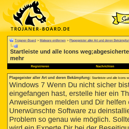
Trojaner-Board
>
Malware entfernen
>
Plagegeister aller Art und deren Bekämpfu
Startleiste und alle Icons weg;abgesichert
mehr
Registrieren
Nachrichten
Plagegeister aller Art und deren Bekämpfung
:
Startleiste und alle Icons
Windows 7 Wenn Du nicht sicher bist
eingefangen hast, erstelle hier ein T
Anweisungen melden und Dir helfen 
Unerwünschte Software zu deinstallie
Problem so genau wie möglich. Sollte
wird ein Experte Dir bei der Beseitigu