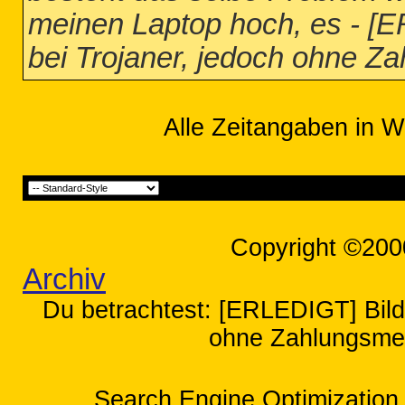
meinen Laptop hoch, es - [
bei Trojaner, jedoch ohne Z
Alle Zeitangaben in W
Copyright ©200
Archiv
Du betrachtest: [ERLEDIGT] Bild
ohne Zahlungsmel
Search Engine Optimization 