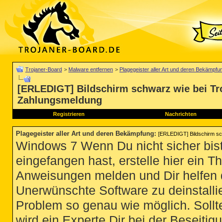
Trojaner-Board
>
Malware entfernen
>
Plagegeister aller Art und deren Bekämpfu
[ERLEDIGT] Bildschirm schwarz wie bei Tr
Zahlungsmeldung
Registrieren
Nachrichten
Plagegeister aller Art und deren Bekämpfung
:
[ERLEDIGT] Bildschirm sc
Windows 7 Wenn Du nicht sicher bist
eingefangen hast, erstelle hier ein T
Anweisungen melden und Dir helfen 
Unerwünschte Software zu deinstallie
Problem so genau wie möglich. Sollte
wird ein Experte Dir bei der Beseitigu