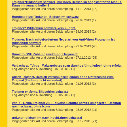
Trojaner?Bildschirm schwarz, nur noch Betrieb im abgesichterten Modus.
Kann mir jemand helfen?
Plagegeister aller Art und deren Bekämpfung - 14.10.2013 (15)
Bundespolizei Trojaner - Bildschirm schwarz
Plagegeister aller Art und deren Bekämpfung - 26.09.2013 (1)
Trojaner? Bildschirm schwarz-kein Zugriff.
Plagegeister aller Art und deren Bekämpfung - 19.06.2013 (2)
Trojaner: Nach aufgefordertem Neustart von Anti-Viren Programm ist
Bildschirm schwarz
Plagegeister aller Art und deren Bekämpfung - 22.02.2013 (46)
Kinox.to GVU Zahlungsmeldung ?Trojaner?
Plagegeister aller Art und deren Bekämpfung - 27.11.2012 (25)
Verdacht auf Virus_ Malwarebytes scan durchgeführt, jedoch ohne erfolg.
Log-Analyse und Auswertung - 07.10.2012 (1)
Ukash Trojaner, Dateien verschlüsselt jedoch ohne Unterschied zum
Original (Endung nicht verändert)
Plagegeister aller Art und deren Bekämpfung - 01.06.2012 (3)
Trojaner entfernt, Bildschirm schwarz
Log-Analyse und Auswertung - 19.05.2012 (1)
Win 7 - Gema-Trojaner 2.01 - diverse Schritte bereits umgesetzt - Desktop
noch schwarz ohne Icons
Plagegeister aller Art und deren Bekämpfung - 08.03.2012 (11)
trojaner: bildschirm nach hochfahren schwarz!
Plagegeister aller Art und deren Bekämpfung - 07.12.2011 (21)