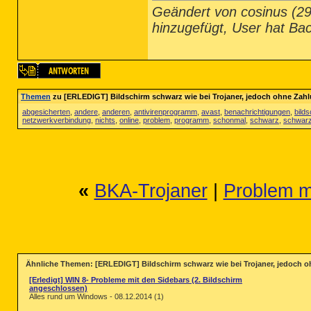
Geändert von cosinus (2
hinzugefügt, User hat Ba
Themen
zu [ERLEDIGT] Bildschirm schwarz wie bei Trojaner, jedoch ohne Za
abgesicherten
,
andere
,
anderen
,
antivirenprogramm
,
avast
,
benachrichtigungen
,
bild
netzwerkverbindung
,
nichts
,
online
,
problem
,
programm
,
schonmal
,
schwarz
,
schwarz
«
BKA-Trojaner
|
Problem m
Ähnliche Themen: [ERLEDIGT] Bildschirm schwarz wie bei Trojaner, jedoch
[Erledigt] WIN 8- Probleme mit den Sidebars (2. Bildschirm
angeschlossen)
Alles rund um Windows - 08.12.2014 (1)