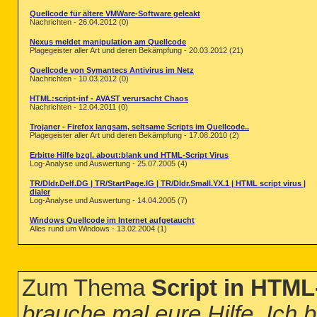
Quellcode für ältere VMWare-Software geleakt
Nachrichten - 26.04.2012 (0)
Nexus meldet manipulation am Quellcode
Plagegeister aller Art und deren Bekämpfung - 20.03.2012 (21)
Quellcode von Symantecs Antivirus im Netz
Nachrichten - 10.03.2012 (0)
HTML:script-inf - AVAST verursacht Chaos
Nachrichten - 12.04.2011 (0)
Trojaner - Firefox langsam, seltsame Scripts im Quellcode..
Plagegeister aller Art und deren Bekämpfung - 17.08.2010 (2)
Erbitte Hilfe bzgl. about:blank und HTML-Script Virus
Log-Analyse und Auswertung - 25.07.2005 (4)
TR/Dldr.Delf.DG | TR/StartPage.IG | TR/Dldr.Small.YX.1 | HTML script virus |
dialer
Log-Analyse und Auswertung - 14.04.2005 (7)
Windows Quellcode im Internet aufgetaucht
Alles rund um Windows - 13.02.2004 (1)
Zum Thema
Script in HTML
brauche mal eure Hilfe. Ich 