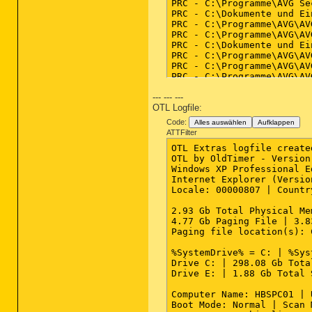
PRC - C:\Programme\AVG Se
PRC - C:\Dokumente und Ei
PRC - C:\Programme\AVG\AV
PRC - C:\Programme\AVG\AV
PRC - C:\Dokumente und Ei
PRC - C:\Programme\AVG\AV
PRC - C:\Programme\AVG\AV
PRC - C:\Programme\AVG\AV
PRC - C:\Programme\AVG\AV
--- --- ---
PRC - C:\Programme\Gemein
OTL Logfile:
PRC - C:\Programme\FreePD
PRC - C:\Programme\Intel\
Code:
Alles auswählen
Aufklappen
PRC - C:\Programme\Intel\
ATTFilter
PRC - C:\Addon\Fujitsu\PS
OTL Extras logfile create
PRC - C:\WINDOWS\explorer
OTL by OldTimer - Version
PRC - C:\WINDOWS\system32
Windows XP Professional E
PRC - C:\Programme\Gemein
Internet Explorer (Versio
PRC - C:\Programme\Gemein
Locale: 00000807 | Countr
PRC - C:\Programme\Fujits
PRC - C:\Programme\Toshib
2.93 Gb Total Physical Me
PRC - C:\Programme\Toshib
4.77 Gb Paging File | 3.8
PRC - C:\Dokumente und Ei
Paging file location(s): 
PRC - C:\Programme\Adobe\
PRC - C:\Programme\Adobe\
%SystemDrive% = C: | %Sys
PRC - C:\Addon\Fujitsu\SS
Drive C: | 298.08 Gb Tota
PRC - C:\WINDOWS\SOUNDMAN
Drive E: | 1.88 Gb Total 
PRC - C:\Programme\Fujits
PRC - C:\Addon\Fujitsu\Ap
Computer Name: HBSPC01 | 
PRC - C:\Programme\Fujits
Boot Mode: Normal | Scan 