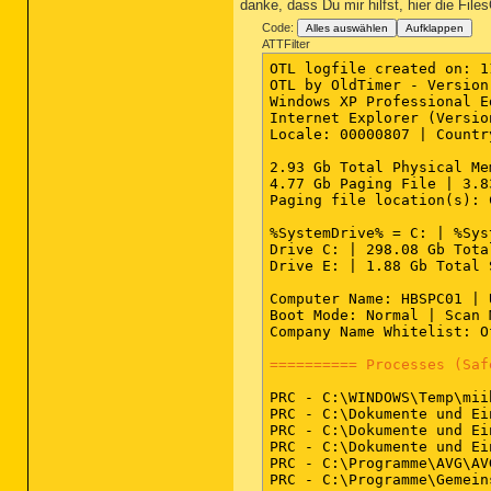
danke, dass Du mir hilfst, hier die File
Code:
Alles auswählen
Aufklappen
ATTFilter
OTL logfile created on: 1
OTL by OldTimer - Version
Windows XP Professional E
Internet Explorer (Versio
Locale: 00000807 | Countr
2.93 Gb Total Physical Me
4.77 Gb Paging File | 3.8
Paging file location(s): 
%SystemDrive% = C: | %Sys
Drive C: | 298.08 Gb Tota
Drive E: | 1.88 Gb Total 
Computer Name: HBSPC01 | 
Boot Mode: Normal | Scan 
Company Name Whitelist: O
========== Processes (Saf
PRC - C:\WINDOWS\Temp\mii
PRC - C:\Dokumente und Ei
PRC - C:\Dokumente und Ei
PRC - C:\Dokumente und Ei
PRC - C:\Programme\AVG\AV
PRC - C:\Programme\Gemein