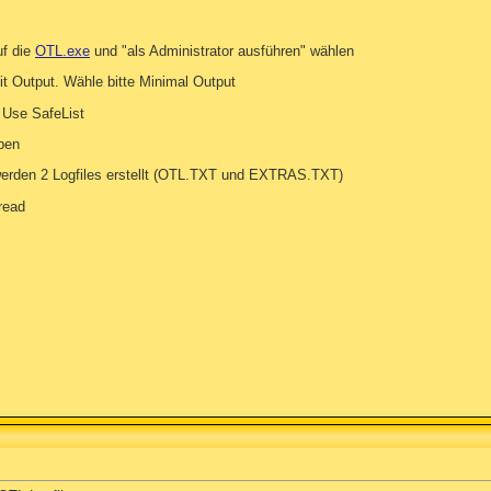
uf die
OTL.exe
und "als Administrator ausführen" wählen
t Output. Wähle bitte Minimal Output
e Use SafeList
ben
erden 2 Logfiles erstellt (OTL.TXT und EXTRAS.TXT)
hread