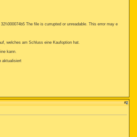
m 32\\000074b5 The file is currupted or unreadable. This error may e
auf, welches am Schluss eine Kaufoption hat.
ine kann.
 aktualisiert
#
2