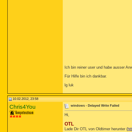
Ich bin reiner user und habe ausser 
Für Hilfe bin ich dankbar.
lg luk
10.02.2012, 23:58
Chris4You
windows - Delayed Write Failed
Hi,
OTL
Lade Dir OTL von Oldtimer herunter (
ht