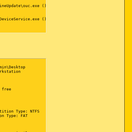
neUpdate\ouc.exe ()

eviceService.exe ()

ms, Inc.)

ion)

ion)

in\Desktop

ATION)

kstation

ON)

free

ION)

_S40RP7.EXE (SEIKO EPSON CORPORATION)

orated)

ition Type: NTFS

n Type: FAT

D)
