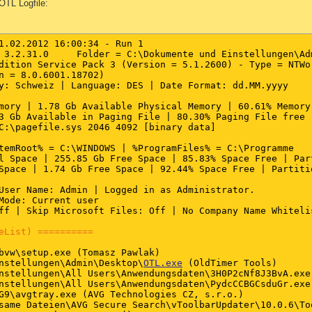
sOTL Logfile:
1.02.2012 16:00:34 - Run 1

 3.2.31.0     Folder = C:\Dokumente und Einstellungen\Adm
dition Service Pack 3 (Version = 5.1.2600) - Type = NTWor
n = 8.0.6001.18702)

y: Schweiz | Language: DES | Date Format: dd.MM.yyyy

mory | 1.78 Gb Available Physical Memory | 60.61% Memory 
3 Gb Available in Paging File | 80.30% Paging File free

C:\pagefile.sys 2046 4092 [binary data]

temRoot% = C:\WINDOWS | %ProgramFiles% = C:\Programme

l Space | 255.85 Gb Free Space | 85.83% Space Free | Part
Space | 1.74 Gb Free Space | 92.44% Space Free | Partitio
User Name: Admin | Logged in as Administrator.

Mode: Current user

ff | Skip Microsoft Files: Off | No Company Name Whitelis
eList) ==========
bvw\setup.exe (Tomasz Pawlak)

nstellungen\Admin\Desktop\
OTL.exe
 (OldTimer Tools)

nstellungen\All Users\Anwendungsdaten\3H0P2cNf8J3BvA.exe 
nstellungen\All Users\Anwendungsdaten\PydcCCBGCsduGr.exe 
G9\avgtray.exe (AVG Technologies CZ, s.r.o.)

same Dateien\AVG Secure Search\vToolbarUpdater\10.0.6\Too