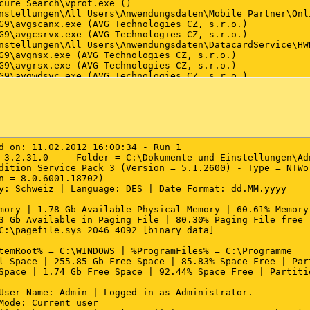
cure Search\vprot.exe ()

nstellungen\All Users\Anwendungsdaten\Mobile Partner\Onli
G9\avgscanx.exe (AVG Technologies CZ, s.r.o.)

G9\avgcsrvx.exe (AVG Technologies CZ, s.r.o.)

nstellungen\All Users\Anwendungsdaten\DatacardService\HWD
G9\avgnsx.exe (AVG Technologies CZ, s.r.o.)

G9\avgrsx.exe (AVG Technologies CZ, s.r.o.)

G9\avgwdsvc.exe (AVG Technologies CZ, s.r.o.)

G9\avgchsvx.exe (AVG Technologies CZ, s.r.o.)

same Dateien\Java\Java Update\jusched.exe (Sun Microsyste
F_XP\fpassist.exe (shbox.de)

Intel Matrix Storage Manager\IAANTmon.exe (Intel Corporat
Intel Matrix Storage Manager\IAAnotif.exe (Intel Corporat
Utility\TrayManager.exe (FUJITSU LIMITED)

d on: 11.02.2012 16:00:34 - Run 1

.exe (Microsoft Corporation)

 3.2.31.0     Folder = C:\Dokumente und Einstellungen\Adm
\spool\drivers\w32x86\3\E_FATICZE.EXE (SEIKO EPSON CORPOR
dition Service Pack 3 (Version = 5.1.2600) - Type = NTWor
same Dateien\Nero\Lib\
NMIndexStoreSvr.exe
 (Nero AG)

n = 8.0.6001.18702)

same Dateien\Nero\Lib\NMIndexingService.exe (Nero AG)

y: Schweiz | Language: DES | Date Format: dd.MM.yyyy

u\FUJ02E3\FUJ02E3.exe (FUJITSU LIMITED)

a\Bluetooth Toshiba Stack\TosBtSrv.exe (TOSHIBA CORPORATI
mory | 1.78 Gb Available Physical Memory | 60.61% Memory 
a\Bluetooth Toshiba Stack\ItSecMng.exe ( TOSHIBA CORPORAT
3 Gb Available in Paging File | 80.30% Paging File free

nstellungen\All Users\Anwendungsdaten\EPSON\EPW!3 SSRP\E
C:\pagefile.sys 2046 4092 [binary data]

Photoshop Elements 5.0\PhotoshopElementsFileAgent.exe ()

Photoshop Elements 5.0\apdproxy.exe (Adobe Systems Incorp
temRoot% = C:\WINDOWS | %ProgramFiles% = C:\Programme

Utility\FJSSDMN.exe (FUJITSU LIMITED)

l Space | 255.85 Gb Free Space | 85.83% Space Free | Part
.EXE (Realtek Semiconductor Corp.)

Space | 1.74 Gb Free Space | 92.44% Space Free | Partitio
u\Fujitsu Hotkey Utility\IndicatorUty.exe (FUJITSU LIMITE
plication Panel\QuickTouch.exe (FUJITSU LIMITED)

User Name: Admin | Logged in as Administrator.

u\BtnHnd\BtnHnd.exe (FUJITSU LIMITED)

Mode: Current user
