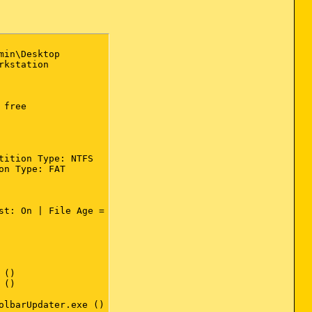
in\Desktop

kstation

free

ition Type: NTFS

n Type: FAT

t: On | File Age = 30 Days

()

()

lbarUpdater.exe ()
