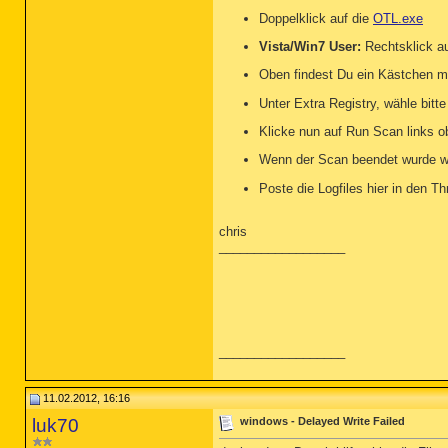
Doppelklick auf die
OTL.exe
Vista/Win7 User:
Rechtsklick a
Oben findest Du ein Kästchen mi
Unter Extra Registry, wähle bitt
Klicke nun auf Run Scan links o
Wenn der Scan beendet wurde w
Poste die Logfiles hier in den T
chris
__________________
__________________
11.02.2012, 16:16
luk70
windows - Delayed Write Failed