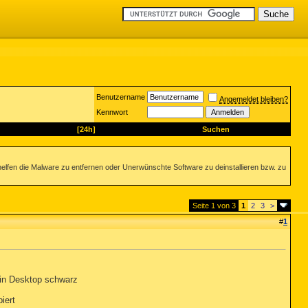
Benutzername
Angemeldet bleiben?
Kennwort
[24h]
Suchen
helfen die Malware zu entfernen oder Unerwünschte Software zu deinstallieren bzw. zu
Seite 1 von 3
1
2
3
>
#
1
in Desktop schwarz
iert