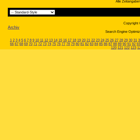
Alle Zeitangaben
Copyright 
Archiv
Search Engine Optimiza
1
2
3
4
5
6
7
8
9
10
11
12
13
14
15
16
17
18
19
20
21
22
23
24
25
26
27
28
29
30
31
3
66
67
68
69
70
71
72
73
74
75
76
77
78
79
80
81
82
83
84
85
86
87
88
89
90
91
92
9
120
121
122
123
1