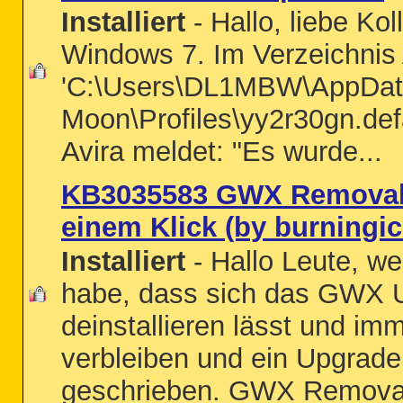
Installiert
- Hallo, liebe Ko
Windows 7. Im Verzeichnis
'C:\Users\DL1MBW\AppData
Moon\Profiles\yy2r30gn.def
Avira meldet: "Es wurde...
KB3035583 GWX Removal T
einem Klick (by burningic
Installiert
- Hallo Leute, we
habe, dass sich das GWX U
deinstallieren lässt und i
verbleiben und ein Upgrade
geschrieben. GWX Removal