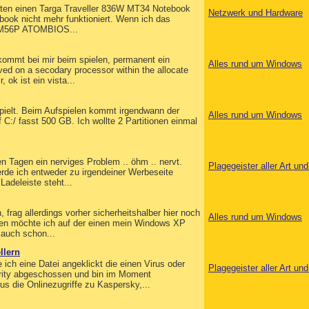
nten einen Targa Traveller 836W MT34 Notebook
Netzwerk und Hardware
ok nicht mehr funktioniert. Wenn ich das
39-M56P ATOMBIOS...
kommt bei mir beim spielen, permanent ein
Alles rund um Windows
ved on a secodary processor within the allocate
, ok ist ein vista...
ielt. Beim Aufspielen kommt irgendwann der
Alles rund um Windows
 C:/ fasst 500 GB. Ich wollte 2 Partitionen einmal
n Tagen ein nerviges Problem .. öhm .. nervt.
Plagegeister aller Art u
erde ich entweder zu irgendeiner Werbeseite
Ladeleiste steht...
, frag allerdings vorher sicherheitshalber hier noch
Alles rund um Windows
ten möchte ich auf der einen mein Windows XP
 auch schon...
llern
 ich eine Datei angeklickt die einen Virus oder
Plagegeister aller Art u
curity abgeschossen und bin im Moment
us die Onlinezugriffe zu Kaspersky,...