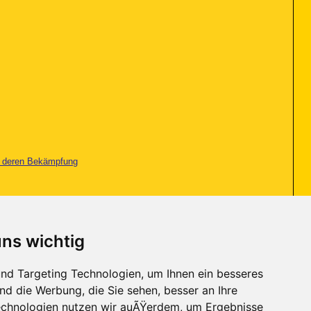
nd deren Bekämpfung
uns wichtig
nd Targeting Technologien, um Ihnen ein besseres
nd die Werbung, die Sie sehen, besser an Ihre
Seite 5 von 7
«
Erste
<
3
4
5
6
7
>
chnologien nutzen wir auÃŸerdem, um Ergebnisse