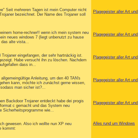
e" Seit mehreren Tagen ist mein Computer nicht
Plagegeister aller Art u
Trojaner bezeichnet. Der Name des Trojaner soll
f meinem home-rechner!! wenn ich mein system neu
Plagegeister aller Art u
mein neues windows 7 (liegt unbenutzt zu hause
das alte vista...
 Trojaner eingefangen, der sehr hartnäckig ist.
Plagegeister aller Art u
angezeigt. Habe versucht ihn zu löschen. Nachdem
ufgefallen dass in...
e allgemeingültige Anleitung, um den 40 TAN's
Plagegeister aller Art u
 gehen kann, möchte ich zunächst gerne wissen,
sodass man sicher ist?...
inen Backdoor Trojaner entdeckt habe dei progis
Plagegeister aller Art u
h format c gemacht und das System neu
ie Sicherheitsprogramme wie...
Alles rund um Windows
ach gewesen. Also ich wollte nun XP neu
ge kommt: