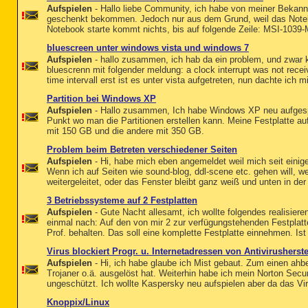
Aufspielen
- Hallo liebe Community, ich habe von meiner Bekan
geschenkt bekommen. Jedoch nur aus dem Grund, weil das Notebo
Notebook starte kommt nichts, bis auf folgende Zeile: MSI-10
bluescreen unter windows vista und windows 7
Aufspielen
- hallo zusammen, ich hab da ein problem, und zwar 
bluescrenn mit folgender meldung: a clock interrupt was not recei
time intervall erst ist es unter vista aufgetreten, nun dachte ich mir
Partition bei Windows XP
Aufspielen
- Hallo zusammen, Ich habe Windows XP neu aufgesp
Punkt wo man die Partitionen erstellen kann. Meine Festplatte auf
mit 150 GB und die andere mit 350 GB.
Problem beim Betreten verschiedener Seiten
Aufspielen
- Hi, habe mich eben angemeldet weil mich seit einige
Wenn ich auf Seiten wie sound-blog, ddl-scene etc. gehen will, w
weitergeleitet, oder das Fenster bleibt ganz weiß und unten in der 
3 Betriebssysteme auf 2 Festplatten
Aufspielen
- Gute Nacht allesamt, ich wollte folgendes realisieren
einmal nach: Auf den von mir 2 zur verfügungstehenden Festplat
Prof. behalten. Das soll eine komplette Festplatte einnehmen. Ist
Virus blockiert Progr. u. Internetadressen von Antivirusherste
Aufspielen
- Hi, ich habe glaube ich Mist gebaut. Zum einen ahbe
Trojaner o.ä. ausgelöst hat. Weiterhin habe ich mein Norton Se
ungeschützt. Ich wollte Kaspersky neu aufspielen aber da das Vir
Knoppix/Linux