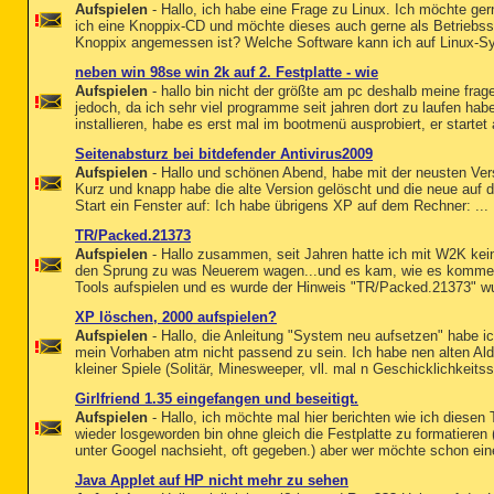
Aufspielen
- Hallo, ich habe eine Frage zu Linux. Ich möchte ge
ich eine Knoppix-CD und möchte dieses auch gerne als Betriebs
Knoppix angemessen ist? Welche Software kann ich auf Linux-Sy
neben win 98se win 2k auf 2. Festplatte - wie
Aufspielen
- hallo bin nicht der größte am pc deshalb meine fra
jedoch, da ich sehr viel programme seit jahren dort zu laufen habe,
installieren, habe es erst mal im bootmenü ausprobiert, er startet
Seitenabsturz bei bitdefender Antivirus2009
Aufspielen
- Hallo und schönen Abend, habe mit der neusten Vers
Kurz und knapp habe die alte Version gelöscht und die neue auf 
Start ein Fenster auf: Ich habe übrigens XP auf dem Rechner: ...
TR/Packed.21373
Aufspielen
- Hallo zusammen, seit Jahren hatte ich mit W2K kein
den Sprung zu was Neuerem wagen...und es kam, wie es kommen m
Tools aufspielen und es wurde der Hinweis "TR/Packed.21373" wur
XP löschen, 2000 aufspielen?
Aufspielen
- Hallo, die Anleitung "System neu aufsetzen" habe ich
mein Vorhaben atm nicht passend zu sein. Ich habe nen alten Al
kleiner Spiele (Solitär, Minesweeper, vll. mal n Geschicklichkeitss
Girlfriend 1.35 eingefangen und beseitigt.
Aufspielen
- Hallo, ich möchte mal hier berichten wie ich diesen 
wieder losgeworden bin ohne gleich die Festplatte zu formatiere
unter Googel nachsieht, oft gegeben.) aber wer möchte schon ei
Java Applet auf HP nicht mehr zu sehen