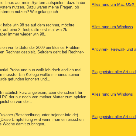
rne Linux auf mein System aufspielen, dazu habe
Alles rund um Mac OSX 
system nutzen. Dazu wären meine Fragen, ob
stemen nutzen? Wie gelange ich...
ge: habe win 98 se auf dem rechner, möchte
Alles rund um Windows
 auf eine 2. festplatte erst mal win 2k
 aber immer wieder win 98...
ion von bitdefender 2009 ein kleines Problem.
Antiviren-, Firewall- un
den Rechner gespielt. Seitdem geht bei Rechner-
erlei Probs und nun wollt ich doch endlich mal
Plagegeister aller Art u
usste. Ein Kollege wollte mir eines seiner
de gefunden ignoriert und...
 natürlich kurz angelesen, aber die scheint für
Alles rund um Windows
di PC der nur noch von meiner Mutter zum spielen
pielchen von der...
Trojaner (Beschreibung unter trojaner-info.de)
Plagegeister aller Art u
n (Diese Empfehlung wird wenn man ein bisschen
ne Woche damit zubringen...