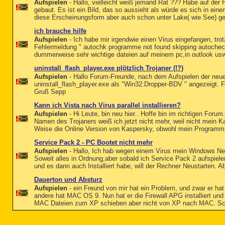
Aufspielen
- Hallo, vielleicht weiß jemand Rat ??? Habe auf der 
gebaut. Es ist ein Bild, das so aussieht als würde es sich in ein
diese Erscheinungsform aber auch schon unter Lake( wie See) gese
ich brauche hilfe
Aufspielen
- Ich habe mir irgendwie einen Virus eingefangen, tr
Fehlermeldung " autochk programme not found skipping autochec
dummerweise sehr wichtige dateien auf meinem pc,in outlook usw.
uninstall_flash_player.exe plötzlich Trojaner (!?)
Aufspielen
- Hallo Forum-Freunde, nach dem Aufspielen der neue
uninstall_flash_player.exe als "Win32:Dropper-BDV " angezeigt. 
Gruß Sepp
Kann ich Vista nach Virus parallel installieren?
Aufspielen
- Hi Leute, bin neu hier.. Hoffe bin im richtigen Foru
Namen des Trojaners weiß ich jetzt nicht mehr, weil nicht mein 
Weise die Online Version von Kaspersky, obwohl mein Programm ak
Service Pack 2 - PC Bootet nicht mehr
Aufspielen
- Hallo, Ich hab wegen einem Virus mein Windows Neu
Soweit alles in Ordnung,aber sobald ich Service Pack 2 aufspiel
und es dann auch Installiert habe, will der Rechner Neustarten. A
Dauerton und Absturz
Aufspielen
- ein Freund von mir hat ein Problem, und zwar er ha
andere hat MAC OS 9. Nun hat er die Firewall APG installiert un
MAC Dateien zum XP schieben aber nicht von XP nach MAC. Schie