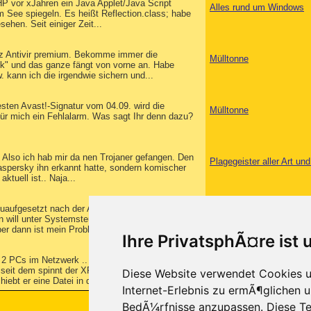
HP vor xJahren ein Java Applet/Java Script
Alles rund um Windows
em See spiegeln. Es heißt Reflection.class; habe
hen. Seit einiger Zeit...
otz Antivir premium. Bekomme immer die
Mülltonne
k" und das ganze fängt von vorne an. Habe
 kann ich die irgendwie sichern und...
sten Avast!-Signatur vom 04.09. wird die
Mülltonne
Für mich ein Fehlalarm. Was sagt Ihr denn dazu?
m. Also ich hab mir da nen Trojaner gefangen. Den
Plagegeister aller Art u
Kaspersky ihn erkannt hatte, sondern komischer
tuell ist.. Naja...
aufgesetzt nach der Anleitung hier im Board.
Alles rund um Windows
en will unter Systemsteuerung - Windows Update
ber dann ist mein Problem...
Ihre PrivatsphÃ¤re ist 
t 2 PCs im Netzwerk .. einen mit Win Xp und der
Alles rund um Windows
d seit dem spinnt der XP Rechner. Er kann vom
Diese Website verwendet Cookies u
bt er eine Datei in den...
Internet-Erlebnis zu ermÃ¶glichen u
BedÃ¼rfnisse anzupassen. Diese Te