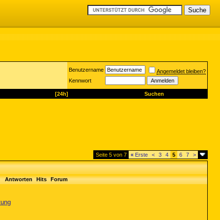
Benutzername
Angemeldet bleiben?
Kennwort
[24h]
Suchen
Seite 5 von 7
«
Erste
<
3
4
5
6
7
>
Antworten
Hits
Forum
tung