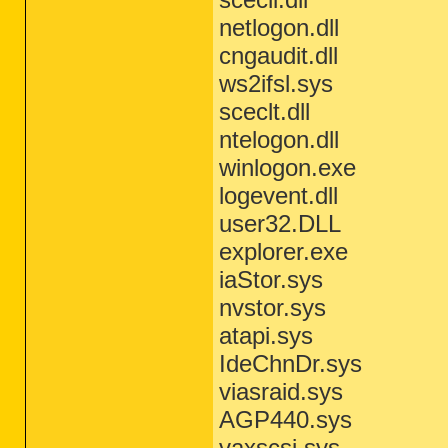
netlogon.dll
cngaudit.dll
ws2ifsl.sys
sceclt.dll
ntelogon.dll
winlogon.exe
logevent.dll
user32.DLL
explorer.exe
iaStor.sys
nvstor.sys
atapi.sys
IdeChnDr.sys
viasraid.sys
AGP440.sys
vaxscsi.sys