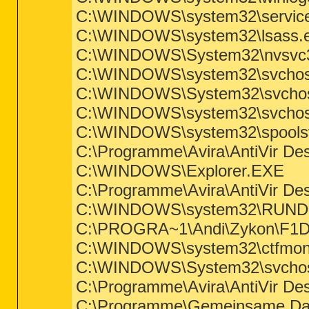
C:\WINDOWS\system32\servic
C:\WINDOWS\system32\lsass.
C:\WINDOWS\System32\nvsvc
C:\WINDOWS\system32\svchos
C:\WINDOWS\System32\svchos
C:\WINDOWS\system32\svchos
C:\WINDOWS\system32\spools
C:\Programme\Avira\AntiVir De
C:\WINDOWS\Explorer.EXE
C:\Programme\Avira\AntiVir De
C:\WINDOWS\system32\RUND
C:\PROGRA~1\Andi\Zykon\F1Dr
C:\WINDOWS\system32\ctfmon
C:\WINDOWS\System32\svchos
C:\Programme\Avira\AntiVir De
C:\Programme\Gemeinsame Da