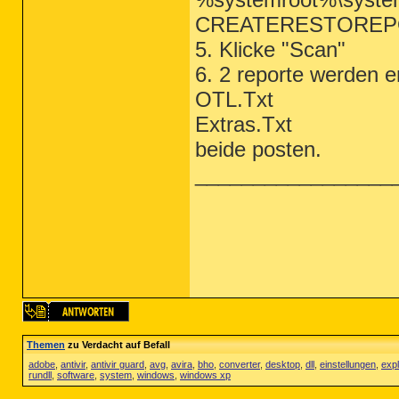
CREATERESTOREP
5. Klicke "Scan"
6. 2 reporte werden er
OTL.Txt
Extras.Txt
beide posten.
_________________
Themen
zu Verdacht auf Befall
adobe
,
antivir
,
antivir guard
,
avg
,
avira
,
bho
,
converter
,
desktop
,
dll
,
einstellungen
,
expl
rundll
,
software
,
system
,
windows
,
windows xp