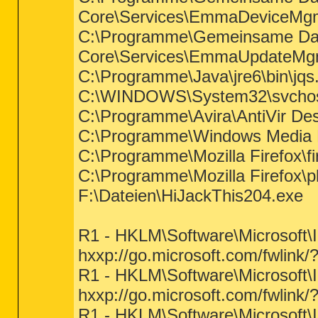
Core\Services\EmmaDeviceMg
C:\Programme\Gemeinsame Da
Core\Services\EmmaUpdateMg
C:\Programme\Java\jre6\bin\jqs
C:\WINDOWS\System32\svchos
C:\Programme\Avira\AntiVir De
C:\Programme\Windows Media P
C:\Programme\Mozilla Firefox\fi
C:\Programme\Mozilla Firefox\pl
F:\Dateien\HiJackThis204.exe
R1 - HKLM\Software\Microsoft\
hxxp://go.microsoft.com/fwlink
R1 - HKLM\Software\Microsoft\
hxxp://go.microsoft.com/fwlink
R1 - HKLM\Software\Microsoft\I