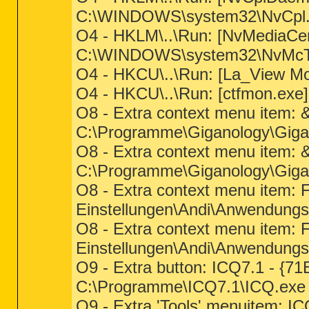
C:\WINDOWS\system32\NvCpl.d
O4 - HKLM\..\Run: [NvMediaC
C:\WINDOWS\system32\NvMcTra
O4 - HKCU\..\Run: [La_View M
O4 - HKCU\..\Run: [ctfmon.ex
O8 - Extra context menu item: 
C:\Programme\Giganology\Gigage
O8 - Extra context menu item: 
C:\Programme\Giganology\Gigag
O8 - Extra context menu item:
Einstellungen\Andi\Anwendung
O8 - Extra context menu item:
Einstellungen\Andi\Anwendung
O9 - Extra button: ICQ7.1 - 
C:\Programme\ICQ7.1\ICQ.exe
O9 - Extra 'Tools' menuitem: