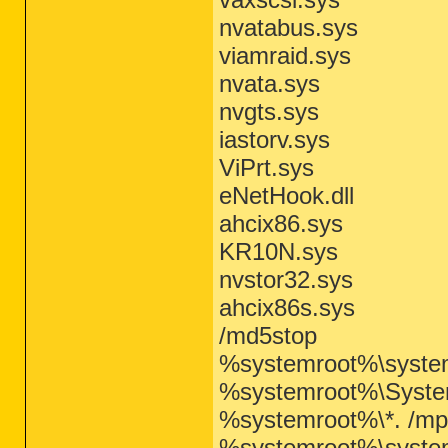
nvatabus.sys
viamraid.sys
nvata.sys
nvgts.sys
iastorv.sys
ViPrt.sys
eNetHook.dll
ahcix86.sys
KR10N.sys
nvstor32.sys
ahcix86s.sys
/md5stop
%systemroot%\system3
%systemroot%\System
%systemroot%\*. /mp
%systemroot%\system3