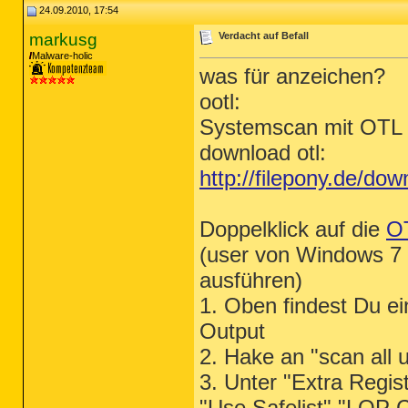
24.09.2010, 17:54
markusg
Verdacht auf Befall
Malware-holic
was für anzeichen?
ootl:
Systemscan mit OTL
download otl:
http://filepony.de/dow
Doppelklick auf die
O
(user von Windows 7 u
ausführen)
1. Oben findest Du ei
Output
2. Hake an "scan all 
3. Unter "Extra Regis
"Use Safelist" "LOP 