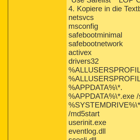
4. Kopiere in die Text
netsvcs
msconfig
safebootminimal
safebootnetwork
activex
drivers32
%ALLUSERSPROFILE%
%ALLUSERSPROFILE%\
%APPDATA%\*.
%APPDATA%\*.exe /
%SYSTEMDRIVE%\*
/md5start
userinit.exe
eventlog.dll
scecli.dll