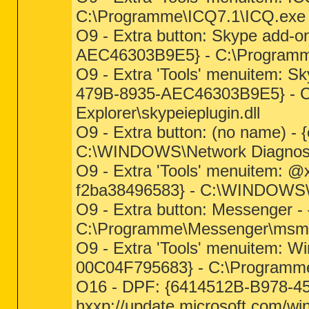
C:\Programme\ICQ7.1\ICQ.exe
O9 - Extra button: Skype add-o
AEC46303B9E5} - C:\Programme\S
O9 - Extra 'Tools' menuitem: S
479B-8935-AEC46303B9E5} - C:
Explorer\skypeieplugin.dll
O9 - Extra button: (no name) 
C:\WINDOWS\Network Diagnosti
O9 - Extra 'Tools' menuitem: @
f2ba38496583} - C:\WINDOWS\N
O9 - Extra button: Messenger
C:\Programme\Messenger\msm
O9 - Extra 'Tools' menuitem:
00C04F795683} - C:\Programm
O16 - DPF: {6414512B-B978-4
hxxp://update.microsoft.com/wi