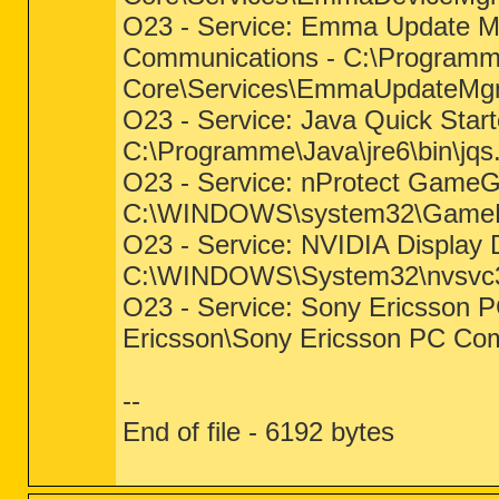
O23 - Service: Emma Update 
Communications - C:\Program
Core\Services\EmmaUpdateMg
O23 - Service: Java Quick Start
C:\Programme\Java\jre6\bin\jqs
O23 - Service: nProtect GameG
C:\WINDOWS\system32\GameMon
O23 - Service: NVIDIA Display D
C:\WINDOWS\System32\nvsvc
O23 - Service: Sony Ericsson 
Ericsson\Sony Ericsson PC Co
--
End of file - 6192 bytes