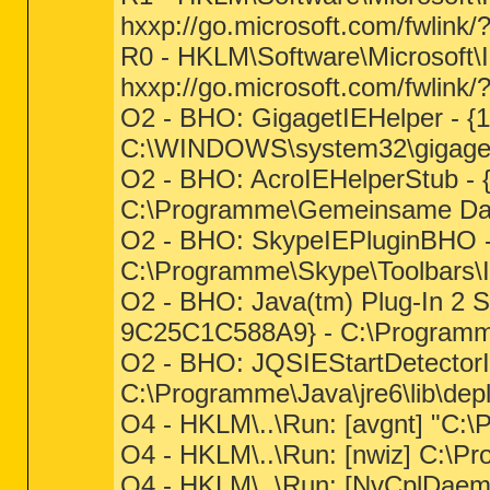
hxxp://go.microsoft.com/fwlink
R0 - HKLM\Software\Microsoft\I
hxxp://go.microsoft.com/fwlink
O2 - BHO: GigagetIEHelper -
C:\WINDOWS\system32\gigaget
O2 - BHO: AcroIEHelperStub 
C:\Programme\Gemeinsame Date
O2 - BHO: SkypeIEPluginBHO 
C:\Programme\Skype\Toolbars\Int
O2 - BHO: Java(tm) Plug-In 2
9C25C1C588A9} - C:\Programme\
O2 - BHO: JQSIEStartDetecto
C:\Programme\Java\jre6\lib\deplo
O4 - HKLM\..\Run: [avgnt] "C:\
O4 - HKLM\..\Run: [nwiz] C:\Pr
O4 - HKLM\..\Run: [NvCplDa