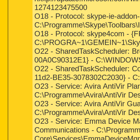
1274123475500
O18 - Protocol: skype-ie-addo
C:\Programme\Skype\Toolbars\Int
O18 - Protocol: skype4com -
C:\PROGRA~1\GEMEIN~1\Sky
O22 - SharedTaskScheduler: B
00A0C90312E1} - C:\WINDOWS\
O22 - SharedTaskScheduler: C
11d2-BE35-3078302C2030} - C
O23 - Service: Avira AntiVir Pl
C:\Programme\Avira\AntiVir De
O23 - Service: Avira AntiVir Gu
C:\Programme\Avira\AntiVir De
O23 - Service: Emma Device 
Communications - C:\Program
Core\Services\EmmaDeviceMg