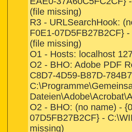
EAE0-37A60C5FC2CF} - 
(file missing)
R3 - URLSearchHook: (n
F0E1-07D5FB27B2CF} - 
(file missing)
O1 - Hosts: localhost 127
O2 - BHO: Adobe PDF Re
C8D7-4D59-B87D-784B7
C:\Programme\Gemeins
Dateien\Adobe\Acrobat\A
O2 - BHO: (no name) - 
07D5FB27B2CF} - C:\WIN
missing)