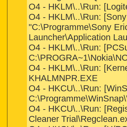
O4 - HKLM\..\Run: [Logit
O4 - HKLM\..\Run: [Sony
"C:\Programme\Sony Eric
Launcher\Application Lau
O4 - HKLM\..\Run: [PCSu
C:\PROGRA~1\Nokia\NO
O4 - HKLM\..\Run: [Kerne
KHALMNPR.EXE
O4 - HKCU\..\Run: [Win
C:\Programme\WinSnap\W
O4 - HKCU\..\Run: [Regi
Cleaner Trial\Regclean.e