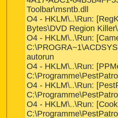
Toolbar\msntb.dll
O4 - HKLM\..\Run: [RegK
Bytes\DVD Region Killer\
O4 - HKLM\..\Run: [Came
C:\PROGRA~1\ACDSYS
autorun
O4 - HKLM\..\Run: [PP
C:\Programme\PestPatr
O4 - HKLM\..\Run: [PestP
C:\Programme\PestPatro
O4 - HKLM\..\Run: [Cooki
C:\Programme\PestPatrol