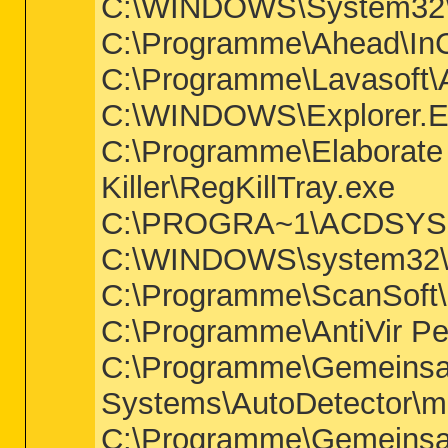
C:\WINDOWS\System32\
C:\Programme\Ahead\In
C:\Programme\Lavasoft\
C:\WINDOWS\Explorer.
C:\Programme\Elaborate
Killer\RegKillTray.exe
C:\PROGRA~1\ACDSYS
C:\WINDOWS\system32\r
C:\Programme\ScanSof
C:\Programme\AntiVir Pe
C:\Programme\Gemeinsa
Systems\AutoDetector\mo
C:\Programme\Gemeins