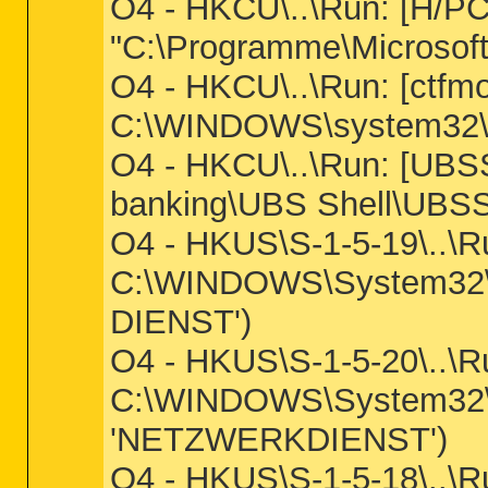
O4 - HKCU\..\Run: [H/PC
"C:\Programme\Microsof
O4 - HKCU\..\Run: [ctfm
C:\WINDOWS\system32\
O4 - HKCU\..\Run: [UBS
banking\UBS Shell\UBSS
O4 - HKUS\S-1-5-19\..\
C:\WINDOWS\System32
DIENST')
O4 - HKUS\S-1-5-20\..\
C:\WINDOWS\System32
'NETZWERKDIENST')
O4 - HKUS\S-1-5-18\..\