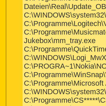
Dateien\Real\Update_OB
C:\WINDOWS\system3
C:\Programme\Logitech\
C:\Programme\Musicmat
Jukebox\mm_tray.exe
C:\Programme\QuickTime
C:\WINDOWS\Logi_MwX
C:\PROGRA~1\Nokia\N
C:\Programme\WinSnap\
C:\Programme\Microsoft
C:\WINDOWS\system32\
C:\Programme\CS*****\C