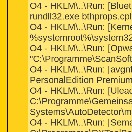
O4 - HKLM\..\Run: [Bluet
rundll32.exe bthprops.cp
O4 - HKLM\..\Run: [Kern
%systemroot%\system32
O4 - HKLM\..\Run: [Opw
"C:\Programme\ScanSof
O4 - HKLM\..\Run: [avgn
PersonalEdition Premium
O4 - HKLM\..\Run: [Ulea
C:\Programme\Gemeinsa
Systems\AutoDetector\mo
O4 - HKLM\..\Run: [Seman