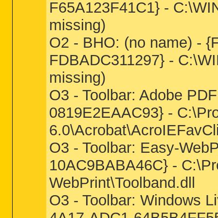
F65A123F41C1} - C:\WIN
missing)
O2 - BHO: (no name) -
FDBADC311297} - C:\WIN
missing)
O3 - Toolbar: Adobe PD
0819E2EAAC93} - C:\Pr
6.0\Acrobat\AcroIEFavCli
O3 - Toolbar: Easy-Web
10AC9BABA46C} - C:\P
WebPrint\Toolband.dll
O3 - Toolbar: Windows 
4A17-ADC1-64B5B4FF55D