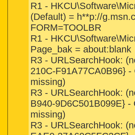
R1 - HKCU\Software\Micr
(Default) = h**p://g.m
FORM=TOOLBR
R1 - HKCU\Software\Micro
Page_bak = about
:blank
R3 - URLSearchHook: (
210C-F91A77CA0B96} - C
missing)
R3 - URLSearchHook: (
B940-9D6C501B099E} - C
missing)
R3 - URLSearchHook: (n