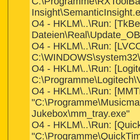
C:\Programme\RXToolBa
Insight\SemanticInsight.
O4 - HKLM\..\Run: [TkB
Dateien\Real\Update_OB\
O4 - HKLM\..\Run: [LV
C:\WINDOWS\system3
O4 - HKLM\..\Run: [Logi
C:\Programme\Logitech\
O4 - HKLM\..\Run: [MMT
"C:\Programme\Musicma
Jukebox\mm_tray.exe"
O4 - HKLM\..\Run: [Quic
"C:\Programme\QuickTime