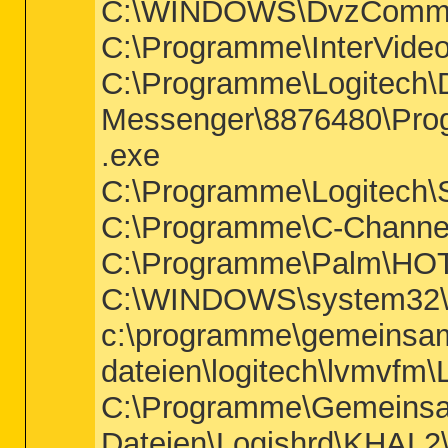
C:\WINDOWS\DvzCommo
C:\Programme\InterVid
C:\Programme\Logitech\
Messenger\8876480\Pro
.exe
C:\Programme\Logitech\S
C:\Programme\C-Channel
C:\Programme\Palm\H
C:\WINDOWS\system32\s
c:\programme\gemeinsa
dateien\logitech\lvmvfm
C:\Programme\Gemeins
Dateien\Logishrd\KHA