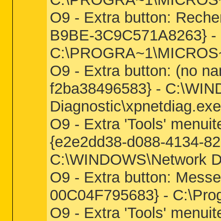
O9 - Extra button: Rech
B9BE-3C9C571A8263} -
C:\PROGRA~1\MICROS~
O9 - Extra button: (no 
f2ba38496583} - C:\WI
Diagnostic\xpnetdiag.exe
O9 - Extra 'Tools' menui
{e2e2dd38-d088-4134-82
C:\WINDOWS\Network Dia
O9 - Extra button: Mess
00C04F795683} - C:\Pr
O9 - Extra 'Tools' menu