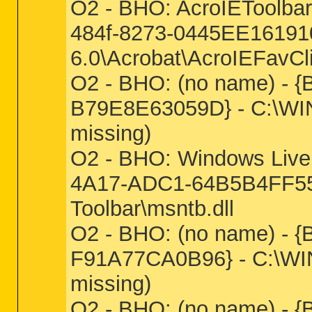
O2 - BHO: AcroIEToolba
484f-8273-0445EE161910
6.0\Acrobat\AcroIEFavCli
O2 - BHO: (no name) -
B79E8E63059D} - C:\WIN
missing)
O2 - BHO: Windows Live
4A17-ADC1-64B5B4FF55D
Toolbar\msntb.dll
O2 - BHO: (no name) -
F91A77CA0B96} - C:\WIND
missing)
O2 - BHO: (no name) -