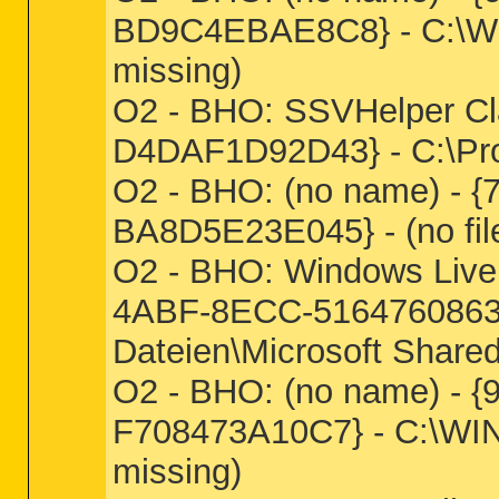
BD9C4EBAE8C8} - C:\WIN
missing)
O2 - BHO: SSVHelper C
D4DAF1D92D43} - C:\Prog
O2 - BHO: (no name) - 
BA8D5E23E045} - (no fil
O2 - BHO: Windows Live 
4ABF-8ECC-5164760863
Dateien\Microsoft Share
O2 - BHO: (no name) -
F708473A10C7} - C:\WIN
missing)