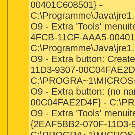
00401C608501} -
C:\Programme\Java\jre1.5
O9 - Extra 'Tools' menu
4FCB-11CF-AAA5-00401
C:\Programme\Java\jre1.5
O9 - Extra button: Creat
11D3-9307-00C04FAE2D4
C:\PROGRA~1\MICROS~4
O9 - Extra button: (no 
00C04FAE2D4F} - C:\PR
O9 - Extra 'Tools' menuit
{2EAF5BB2-070F-11D3-
C:\PROGRA~1\MICROS~4