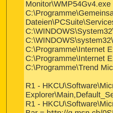
Monitor\WMP54Gv4.exe
C:\Programme\Gemeins
Dateien\PCSuite\Service
C:\WINDOWS\System32\
C:\WINDOWS\system32\w
C:\Programme\Internet Ex
C:\Programme\Internet Ex
C:\Programme\Trend Micr
R1 - HKCU\Software\Micr
Explorer\Main,Default_S
R1 - HKCU\Software\Micr
Bar = h**p://g.msn.