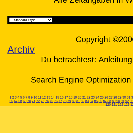
Alle Zeitangaben in W
Copyright ©200
Archiv
Du betrachtest: Anleitun
Search Engine Optimization 
1
2
3
4
5
6
7
8
9
10
11
12
13
14
15
16
17
18
19
20
21
22
23
24
25
26
27
28
29
30
31
3
66
67
68
69
70
71
72
73
74
75
76
77
78
79
80
81
82
83
84
85
86
87
88
89
90
91
92
9
120
121
122
123
1