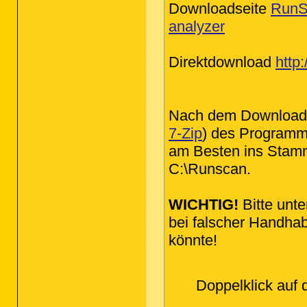
Downloadseite
RunSc
analyzer
Direktdownload
http
Nach dem Download d
7-Zip
) des Programm
am Besten ins Stammv
C:\Runscan.
WICHTIG!
Bitte unt
bei falscher Handha
könnte!
Doppelklick auf 