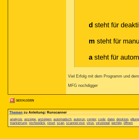
d
steht für deakti
m
steht für manu
a
steht für autom
Viel Erfolg mit dem Programm und dem
MFG nochdigger
Themen
zu Anleitung: Runscanner
analysis
,
anzeige
,
anzeigen
,
automatisch
,
autorun
,
center
,
code
,
datei
,
desktop
,
ellung
markierung
,
rechtsklick
,
reset
,
scan
,
scanner.exe
,
virus
,
virustotal
,
wichtig
,
öffnen