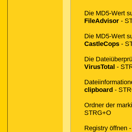
Die MD5-Wert su
FileAdvisor
- S
Die MD5-Wert su
CastleCops
- S
Die Dateiüberprü
VirusTotal
- ST
Dateiinformatio
clipboard
- ST
Ordner der marki
STRG+O
Registry öffnen 