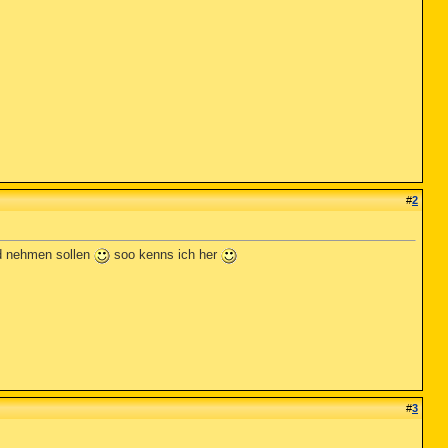
#
2
kad nehmen sollen
soo kenns ich her
#
3