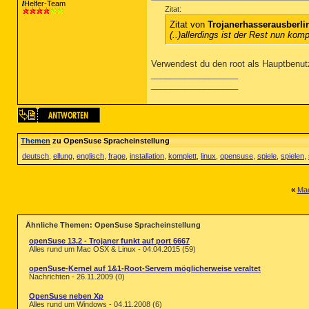
Helfer-Team
Zitat:
Zitat von
Trojanerhasserausberli
(..)allerdings ist der Rest nun ko
Verwendest du den root als Hauptbenut
__________________
__________________
Themen
zu OpenSuse Spracheinstellung
deutsch
,
ellung
,
englisch
,
frage
,
installation
,
komplett
,
linux
,
opensuse
,
spiele
,
spielen
,
«
Mac
Ähnliche Themen: OpenSuse Spracheinstellung
openSuse 13.2 - Trojaner funkt auf port 6667
Alles rund um Mac OSX & Linux - 04.04.2015 (59)
openSuse-Kernel auf 1&1-Root-Servern möglicherweise veraltet
Nachrichten - 26.11.2009 (0)
OpenSuse neben Xp
Alles rund um Windows - 04.11.2008 (6)