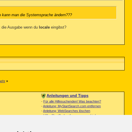
e: wo kann man die Systemsprache ändern???
gt die Ausgabe wenn du
locale
eingibst?
mehr
»
Anleitungen und Tipps
-
Für alle Hilfesuchenden! Was beachten?
-
Anleitung: MyStartSearch.com entfernen
-
Anleitung: WebSearches löschen
-
Hilfe: iStartSurf entfernen – so gehts!
-
Anleitung: Omiga Plus richtig entfernen
-
Browser Viren entfernen