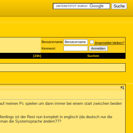
Benutzername
Angemeldet bleiben?
Kennwort
[24h]
Suchen
#
1
 auf meinen Pc spielen um dann immer bei einem start zwischen beiden
llerdings ist der Rest nun komplett in englisch (da deutsch nur die
nn man die Systemsprache ändern???