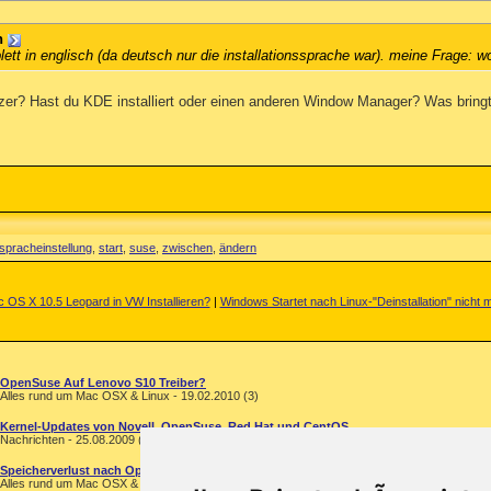
n
mplett in englisch (da deutsch nur die installationssprache war). meine Frag
zer? Hast du KDE installiert oder einen anderen Window Manager? Was brin
spracheinstellung
,
start
,
suse
,
zwischen
,
ändern
 OS X 10.5 Leopard in VW Installieren?
|
Windows Startet nach Linux-"Deinstallation" nicht 
OpenSuse Auf Lenovo S10 Treiber?
Alles rund um Mac OSX & Linux - 19.02.2010 (3)
Kernel-Updates von Novell, OpenSuse, Red Hat und CentOS
Nachrichten - 25.08.2009 (0)
Speicherverlust nach OpenSuse installation
Alles rund um Mac OSX & Linux - 02.09.2007 (8)