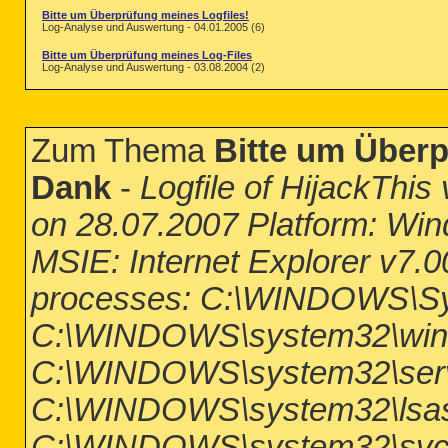
Bitte um Überprüfung meines Logfiles!
Log-Analyse und Auswertung - 04.01.2005 (6)
Bitte um Überprüfung meines Log-Files
Log-Analyse und Auswertung - 03.08.2004 (2)
Zum Thema
Bitte um Überp
Dank
-
Logfile of HijackThis
on 28.07.2007 Platform: Wi
MSIE: Internet Explorer v7.
processes: C:\WINDOWS\S
C:\WINDOWS\system32\win
C:\WINDOWS\system32\serv
C:\WINDOWS\system32\lsa
C:\WINDOWS\system32\svc