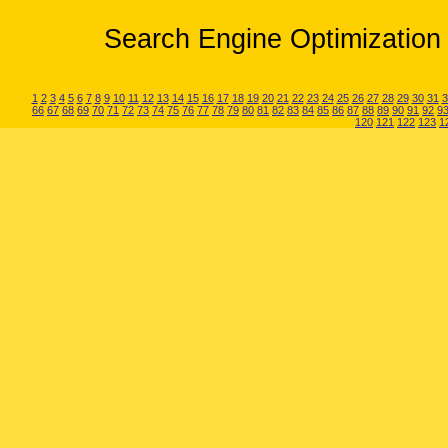
Search Engine Optimization 
1
2
3
4
5
6
7
8
9
10
11
12
13
14
15
16
17
18
19
20
21
22
23
24
25
26
27
28
29
30
31
3
66
67
68
69
70
71
72
73
74
75
76
77
78
79
80
81
82
83
84
85
86
87
88
89
90
91
92
9
120
121
122
123
1