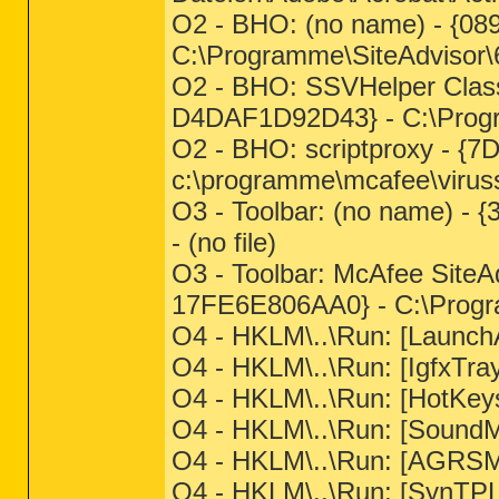
O2 - BHO: (no name) - {0
C:\Programme\SiteAdvisor\6
O2 - BHO: SSVHelper Cla
D4DAF1D92D43} - C:\Progra
O2 - BHO: scriptproxy - 
c:\programme\mcafee\virussc
O3 - Toolbar: (no name) 
- (no file)
O3 - Toolbar: McAfee Site
17FE6E806AA0} - C:\Progra
O4 - HKLM\..\Run: [Launch
O4 - HKLM\..\Run: [IgfxTr
O4 - HKLM\..\Run: [HotK
O4 - HKLM\..\Run: [Sou
O4 - HKLM\..\Run: [AG
O4 - HKLM\..\Run: [SynTPL