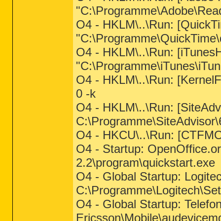
"C:\Programme\Adobe\Read
O4 - HKLM\..\Run: [QuickT
"C:\Programme\QuickTime\q
O4 - HKLM\..\Run: [iTunesH
"C:\Programme\iTunes\iTun
O4 - HKLM\..\Run: [Kerne
0 -k
O4 - HKLM\..\Run: [SiteAdv
C:\Programme\SiteAdvisor\
O4 - HKCU\..\Run: [CTFM
O4 - Startup: OpenOffice.o
2.2\program\quickstart.exe
O4 - Global Startup: Logite
C:\Programme\Logitech\Set
O4 - Global Startup: Telef
Ericsson\Mobile\audevicem