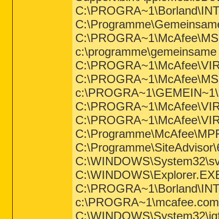
C:\PROGRA~1\Borland\IN
C:\Programme\Gemeinsame
C:\PROGRA~1\McAfee\MS
c:\programme\gemeinsame 
C:\PROGRA~1\McAfee\VI
C:\PROGRA~1\McAfee\MS
c:\PROGRA~1\GEMEIN~1\mca
C:\PROGRA~1\McAfee\VIR
C:\PROGRA~1\McAfee\VI
C:\Programme\McAfee\MP
C:\Programme\SiteAdvisor\
C:\WINDOWS\System32\sv
C:\WINDOWS\Explorer.EX
C:\PROGRA~1\Borland\INTE
c:\PROGRA~1\mcafee.com\
C:\WINDOWS\System32\igf