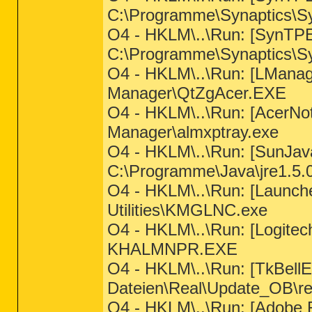
C:\Programme\Synaptics\S
O4 - HKLM\..\Run: [SynTP
C:\Programme\Synaptics\
O4 - HKLM\..\Run: [LMana
Manager\QtZgAcer.EXE
O4 - HKLM\..\Run: [AcerN
Manager\almxptray.exe
O4 - HKLM\..\Run: [SunJa
C:\Programme\Java\jre1.5.0
O4 - HKLM\..\Run: [Launch
Utilities\KMGLNC.exe
O4 - HKLM\..\Run: [Logitec
KHALMNPR.EXE
O4 - HKLM\..\Run: [TkBel
Dateien\Real\Update_OB\re
O4 - HKLM\..\Run: [Adobe 