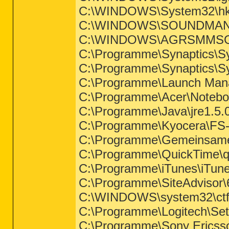
C:\WINDOWS\System32\h
C:\WINDOWS\SOUNDMAN
C:\WINDOWS\AGRSMMSG
C:\Programme\Synaptics\S
C:\Programme\Synaptics\
C:\Programme\Launch Man
C:\Programme\Acer\Notebo
C:\Programme\Java\jre1.5.0
C:\Programme\Kyocera\FS-
C:\Programme\Gemeinsame 
C:\Programme\QuickTime\q
C:\Programme\iTunes\iTune
C:\Programme\SiteAdvisor\
C:\WINDOWS\system32\ct
C:\Programme\Logitech\Set
C:\Programme\Sony Ericsso