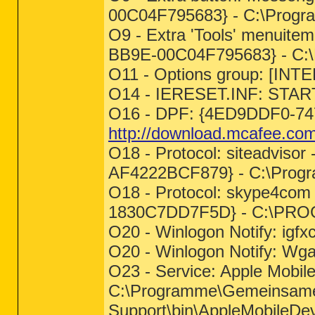
00C04F795683} - C:\Prog
O9 - Extra 'Tools' menuit
BB9E-00C04F795683} - C:
O11 - Options group: [INT
O14 - IERESET.INF: START
O16 - DPF: {4ED9DDF0-7
http://download.mcafee.com
O18 - Protocol: siteadvis
AF4222BCF879} - C:\Progra
O18 - Protocol: skype4co
1830C7DD7F5D} - C:\PR
O20 - Winlogon Notify: ig
O20 - Winlogon Notify: W
O23 - Service: Apple Mobile 
C:\Programme\Gemeinsame 
Support\bin\AppleMobileDe