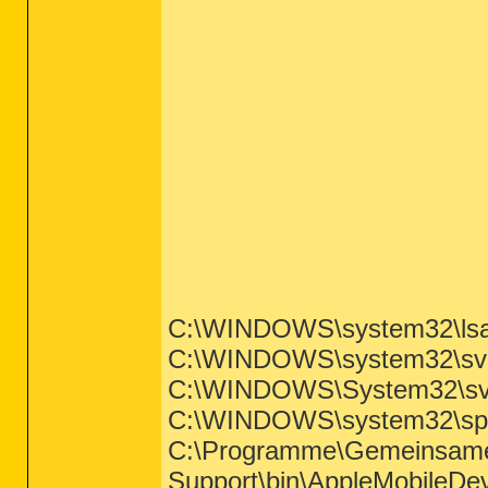
C:\WINDOWS\system32\lsa
C:\WINDOWS\system32\svc
C:\WINDOWS\System32\sv
C:\WINDOWS\system32\spo
C:\Programme\Gemeinsame 
Support\bin\AppleMobileDe