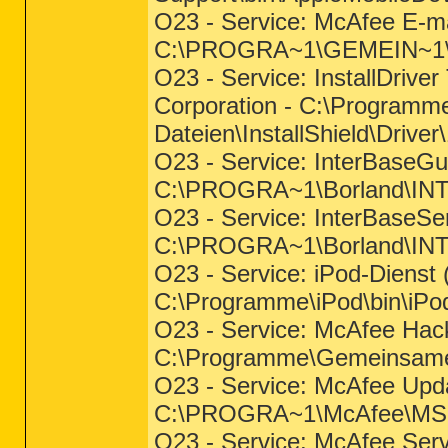
O23 - Service: McAfee E-ma
C:\PROGRA~1\GEMEIN~1\M
O23 - Service: InstallDrive
Corporation - C:\Program
Dateien\InstallShield\Driver\
O23 - Service: InterBaseGua
C:\PROGRA~1\Borland\IN
O23 - Service: InterBaseSer
C:\PROGRA~1\Borland\INTE
O23 - Service: iPod-Dienst (
C:\Programme\iPod\bin\iPo
O23 - Service: McAfee Hack
C:\Programme\Gemeinsame
O23 - Service: McAfee Upd
C:\PROGRA~1\McAfee\MS
O23 - Service: McAfee Serv