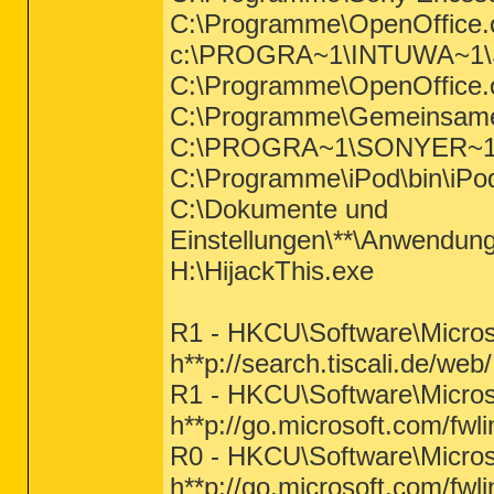
C:\Programme\OpenOffice.o
c:\PROGRA~1\INTUWA~1
C:\Programme\OpenOffice.o
C:\Programme\Gemeinsam
C:\PROGRA~1\SONYER~1
C:\Programme\iPod\bin\iPo
C:\Dokumente und
Einstellungen\**\Anwendu
H:\HijackThis.exe
R1 - HKCU\Software\Microso
h**p://search.tiscali.de/web/
R1 - HKCU\Software\Microso
h**p://go.microsoft.com/fwl
R0 - HKCU\Software\Microso
h**p://go.microsoft.com/fwl