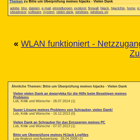
Themen
zu Bitte um Überprüfung meines hijacks - Vielen Dank
adobe
,
bho
,
dateien
,
e-mail
,
einstellungen
,
explorer
,
firewall
,
hijack
,
hijackthis
,
home
,
i
siteadvisor
,
software
,
system
,
vielen dank
,
windows
,
windows xp
«
WLAN funktioniert - Netzzugang
Zu
Ähnliche Themen: Bitte um Überprüfung meines hijacks - Vielen Dank
Vielen vielen Dank an deeprybka für die Hilfe beim Beseitigen meines
Problems
Lob, Kritik und Wünsche - 26.07.2014 (1)
Super Lösung meines Problems von Schrauber, vielen Dank!
Lob, Kritik und Wünsche - 16.12.2013 (0)
Vielen Dank an Schrauber für das Entsperren meines PC
Lob, Kritik und Wünsche - 07.07.2013 (1)
Bitte um Überprüfung meines HiJack Logfiles
Log-Analyse und Auswertung - 26.04.2008 (2)