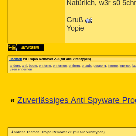
Natürlich, w3r s0 5c
Gruß
Yopie
Themen
zu Trojan Remover 2.0 (für alle Virentypen)
andere
,
anti
,
beste
,
entferne
,
entfernen
,
entfernt
,
erlaubt
,
gesperrt
,
interne
,
internet
,
la
viren entfernen
«
Zuverlässiges Anti Spyware Pr
Ähnliche Themen: Trojan Remover 2.0 (für alle Virentypen)