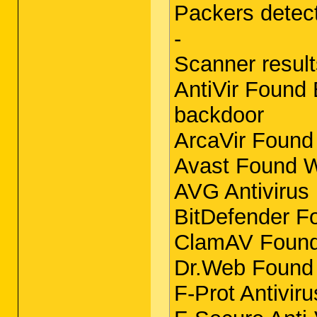
Packers detec
-
Scanner result
AntiVir Found
backdoor
ArcaVir Found
Avast Found W
AVG Antivirus
BitDefender F
ClamAV Found 
Dr.Web Found 
F-Prot Antivi