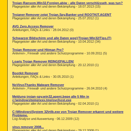
Trojan-Ransom.Win32.Foreign.abjw - alle Daten verschlüsselt, was tun?
Plagegeister aller Art und deren Bekämpfung - 18.07.2013 (15)
Trojaner Remover zeigt Trojan.Spy.Banker und ROOTKIT.AGENT
Plagegeister aller Art und deren Bekämpfung - 25.07.2012 (1)
AVG Zero.Access Remover
Anleitungen, FAQs & Links - 28.04.2012 (0)
Schwarzer Bildschirm und alle Daten weg!(Trojan:Win32/Tips.IT)
Plagegeister aller Art und deren Bekämpfung - 10.04.2012 (34)
Trojan Remover und Hitman Pro?
Antiviren-, Firewall- und andere Schutzprogramme - 10.09.2011 (5)
Loaris Trojan Remover REINGEFALLEN!
Plagegeister aller Art und deren Bekämpfung - 20.12.2010 (1)
Bootkit Remover
Anleitungen, FAQs & Links - 30.05.2010 (1)
NoVirusThanks Malware Remover
Antiviren-, Firewall- und andere Schutzprogramme - 26.04.2010 (4)
Meldung trojan-spy.win32.agent.bepe alle 5 Min in
c:\windows\temp\xxx.tmp\svchost.exe
Plagegeister aller Art und deren Bekämpfung - 02.04.2010 (1)
C:\Windows\System 32\rtlb.exe von Trojan Remover erkannt und weitere
Probleme.
Log-Analyse und Auswertung - 06.12.2009 (12)
virus remover 2008...
Plagegeister aller Art und deren Bekämpfung - 29.12.2008 (1)