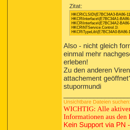
Zitat:
HKCR\CLSID\(E7BC34A3-BA86-1
HKCR\Interface\(E7BC34A1-BA8
HKCR\Interface\(E7BC34A2-BA8
HKCR\NTService.Control.1\
HKCR\TypeLib\(E7BC34A0-BA86
Also - nicht gleich fo
einmal mehr nachges
erleben!
Zu den anderen Viren (
attachement geöffnet
stupormundi
_________________
Unsichtbare Dateien suchen:
WICHTIG: Alle aktiven 
Informationen aus den 
Kein Support via PN -