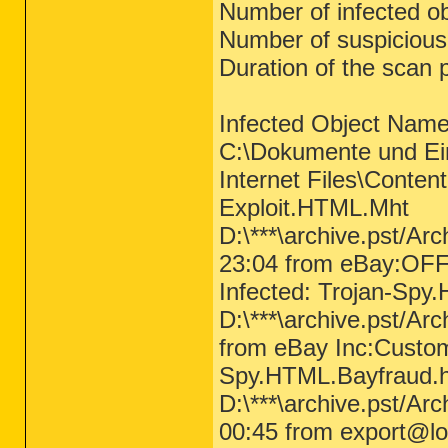
Number of infected ob
Number of suspicious 
Duration of the scan 
Infected Object Name
C:\Dokumente und Ein
Internet Files\Conten
Exploit.HTML.Mht
D:\***\archive.pst/Ar
23:04 from eBay:OF
Infected: Trojan-Spy
D:\***\archive.pst/Ar
from eBay Inc:Customer
Spy.HTML.Bayfraud.
D:\***\archive.pst/Ar
00:45 from export@lo