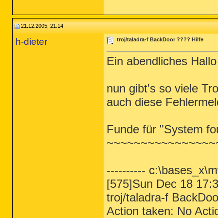
21.12.2005, 21:14
h-dieter
troj/taladra-f BackDoor ???? Hilfe
Ein abendliches Hallo
nun gibt's so viele Tr
auch diese Fehlermel
Funde für "System fo
~~~~~~~~~~~~~~~~
---------- c:\bases_x\
[575]Sun Dec 18 17:3
troj/taladra-f BackD
Action taken: No Acti