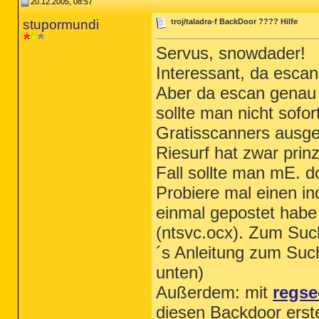
20.12.2005, 08:57
stupormundi
troj/taladra-f BackDoor ???? Hilfe
Servus, snowdader!
Interessant, da escan
Aber da escan genau d
sollte man nicht sofor
Gratisscanners ausg
Riesurf hat zwar prinz
Fall sollte man mE. 
Probiere mal einen in
einmal gepostet habe
(ntsvc.ocx). Zum Suc
´s Anleitung zum Suc
unten)
Außerdem: mit
regse
diesen Backdoor erste