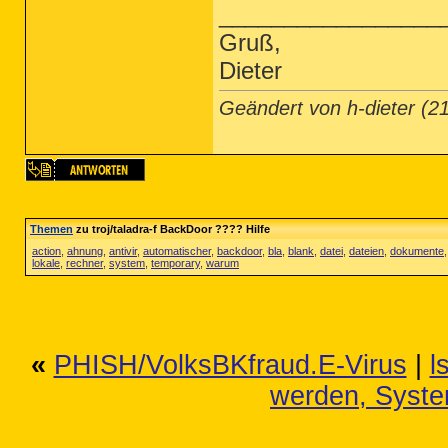
_________________
Gruß,
Dieter
Geändert von h-dieter (
Themen
zu troj/taladra-f BackDoor ???? Hilfe
action
,
ahnung
,
antivir
,
automatischer
,
backdoor
,
bla
,
blank
,
datei
,
dateien
,
dokumente
lokale
,
rechner
,
system
,
temporary
,
warum
«
PHISH/VolksBKfraud.E-Virus
|
l
werden, Syste