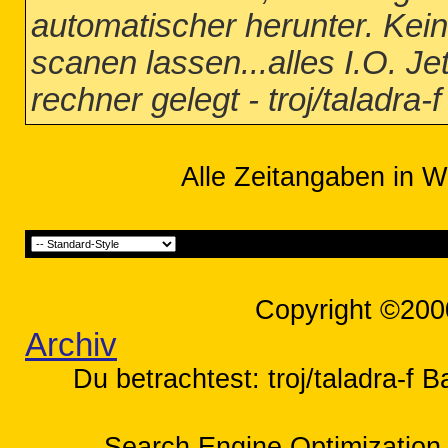
automatischer herunter. Kei
scanen lassen...alles I.O. J
rechner gelegt - troj/taladra
Alle Zeitangaben in W
Copyright ©200
Archiv
Du betrachtest: troj/taladra-f 
Search Engine Optimization 