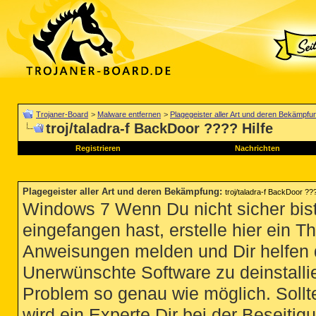
Trojaner-Board
>
Malware entfernen
>
Plagegeister aller Art und deren Bekämpfu
troj/taladra-f BackDoor ???? Hilfe
Registrieren
Nachrichten
Plagegeister aller Art und deren Bekämpfung
:
troj/taladra-f BackDoor ???
Windows 7 Wenn Du nicht sicher bist
eingefangen hast, erstelle hier ein T
Anweisungen melden und Dir helfen 
Unerwünschte Software zu deinstallie
Problem so genau wie möglich. Sollte
wird ein Experte Dir bei der Beseitigu