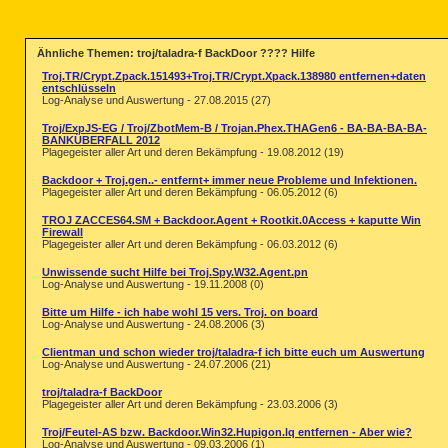
Ähnliche Themen: troj/taladra-f BackDoor ???? Hilfe
Troj.TR/Crypt.Zpack.151493+Troj.TR/Crypt.Xpack.138980 entfernen+daten
entschlüsseln
Log-Analyse und Auswertung - 27.08.2015 (27)
Troj/ExpJS-EG / Troj/ZbotMem-B / Trojan.Phex.THAGen6 - BA-BA-BA-BA-
BANKÜBERFALL 2012
Plagegeister aller Art und deren Bekämpfung - 19.08.2012 (19)
Backdoor + Troj.gen..- entfernt+ immer neue Probleme und Infektionen.
Plagegeister aller Art und deren Bekämpfung - 06.05.2012 (6)
TROJ ZACCES64.SM + Backdoor.Agent + Rootkit.0Access + kaputte Win
Firewall
Plagegeister aller Art und deren Bekämpfung - 06.03.2012 (6)
Unwissende sucht Hilfe bei Troj.Spy.W32.Agent.pn
Log-Analyse und Auswertung - 19.11.2008 (0)
Bitte um Hilfe - ich habe wohl 15 vers. Troj. on board
Log-Analyse und Auswertung - 24.08.2006 (3)
Clientman und schon wieder troj/taladra-f ich bitte euch um Auswertung
Log-Analyse und Auswertung - 24.07.2006 (21)
troj/taladra-f BackDoor
Plagegeister aller Art und deren Bekämpfung - 23.03.2006 (3)
Troj/Feutel-AS bzw. Backdoor.Win32.Hupigon.lq entfernen - Aber wie?
Log-Analyse und Auswertung - 09.03.2006 (1)