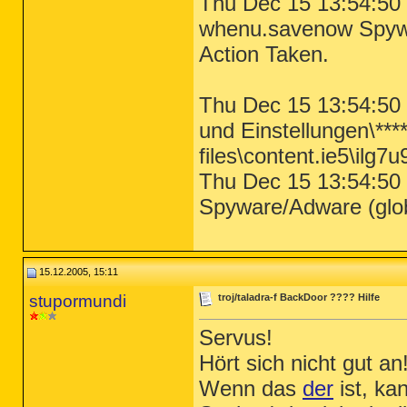
Thu Dec 15 13:54:50 
whenu.savenow Spywar
Action Taken.
Thu Dec 15 13:54:50 
und Einstellungen\***
files\content.ie5\ilg7u
Thu Dec 15 13:54:50 
Spyware/Adware (globa
15.12.2005, 15:11
stupormundi
troj/taladra-f BackDoor ???? Hilfe
Servus!
Hört sich nicht gut an
Wenn das
der
ist, ka