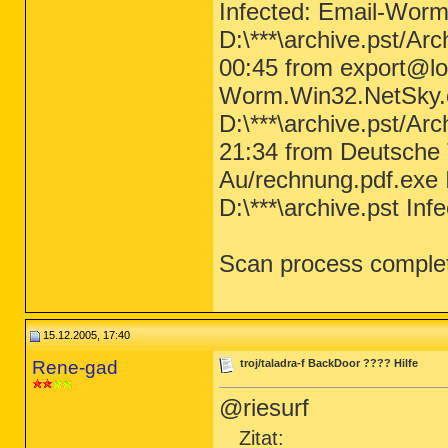
Infected: Email-Wor
D:\***\archive.pst/Ar
00:45 from export@lon
Worm.Win32.NetSky.
D:\***\archive.pst/Ar
21:34 from Deutsche
Au/rechnung.pdf.exe 
D:\***\archive.pst In
Scan process comple
15.12.2005, 17:40
Rene-gad
troj/taladra-f BackDoor ???? Hilfe
@riesurf
Zitat: