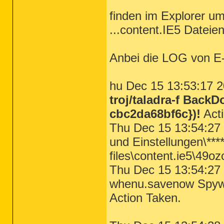
finden im Explorer um 
...content.IE5 Datei
Anbei die LOG von E
hu Dec 15 13:53:17 2
troj/taladra-f Back
cbc2da68bf6c})!
Acti
Thu Dec 15 13:54:27 
und Einstellungen\***
files\content.ie5\49oz
Thu Dec 15 13:54:27 
whenu.savenow Spywar
Action Taken.