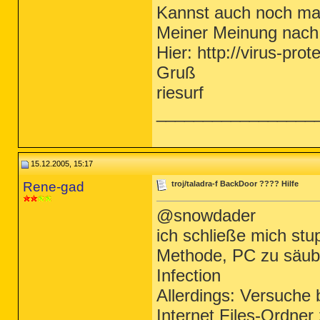
Kannst auch noch mal
Meiner Meinung nach 
Hier: http://virus-pro
Gruß
riesurf
_________________
15.12.2005, 15:17
Rene-gad
troj/taladra-f BackDoor ???? Hilfe
@snowdader
ich schließe mich stu
Methode, PC zu säube
Infection
Allerdings: Versuche 
Internet Files-Ordner