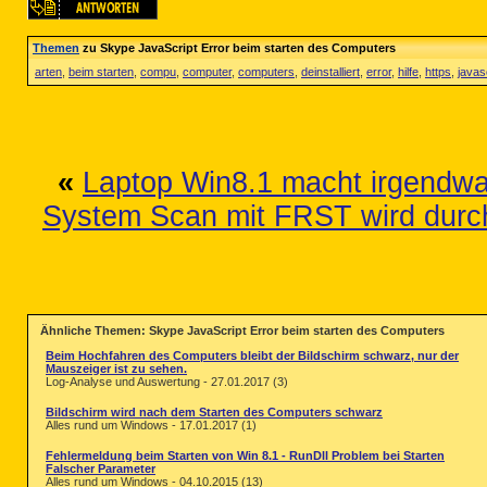
Themen
zu Skype JavaScript Error beim starten des Computers
arten
,
beim starten
,
compu
,
computer
,
computers
,
deinstalliert
,
error
,
hilfe
,
https
,
javas
«
Laptop Win8.1 macht irgendwas
System Scan mit FRST wird durch
Ähnliche Themen: Skype JavaScript Error beim starten des Computers
Beim Hochfahren des Computers bleibt der Bildschirm schwarz, nur der
Mauszeiger ist zu sehen.
Log-Analyse und Auswertung - 27.01.2017 (3)
Bildschirm wird nach dem Starten des Computers schwarz
Alles rund um Windows - 17.01.2017 (1)
Fehlermeldung beim Starten von Win 8.1 - RunDll Problem bei Starten
Falscher Parameter
Alles rund um Windows - 04.10.2015 (13)