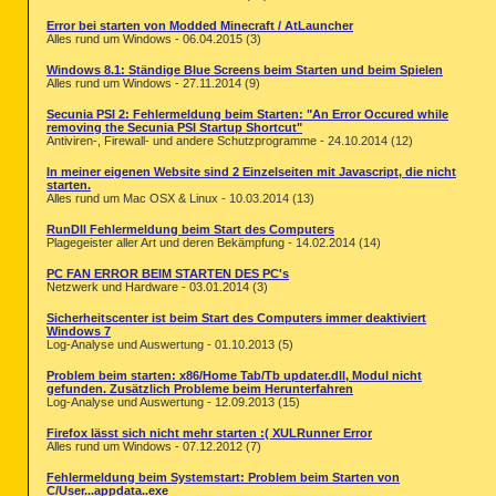
Error bei starten von Modded Minecraft / AtLauncher
Alles rund um Windows - 06.04.2015 (3)
Windows 8.1: Ständige Blue Screens beim Starten und beim Spielen
Alles rund um Windows - 27.11.2014 (9)
Secunia PSI 2: Fehlermeldung beim Starten: "An Error Occured while
removing the Secunia PSI Startup Shortcut"
Antiviren-, Firewall- und andere Schutzprogramme - 24.10.2014 (12)
In meiner eigenen Website sind 2 Einzelseiten mit Javascript, die nicht
starten.
Alles rund um Mac OSX & Linux - 10.03.2014 (13)
RunDll Fehlermeldung beim Start des Computers
Plagegeister aller Art und deren Bekämpfung - 14.02.2014 (14)
PC FAN ERROR BEIM STARTEN DES PC's
Netzwerk und Hardware - 03.01.2014 (3)
Sicherheitscenter ist beim Start des Computers immer deaktiviert
Windows 7
Log-Analyse und Auswertung - 01.10.2013 (5)
Problem beim starten: x86/Home Tab/Tb updater.dll, Modul nicht
gefunden. Zusätzlich Probleme beim Herunterfahren
Log-Analyse und Auswertung - 12.09.2013 (15)
Firefox lässt sich nicht mehr starten :( XULRunner Error
Alles rund um Windows - 07.12.2012 (7)
Fehlermeldung beim Systemstart: Problem beim Starten von
C/User...appdata..exe