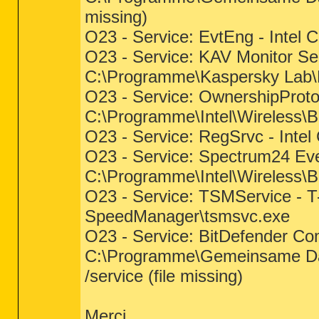
missing)
O23 - Service: EvtEng - Intel 
O23 - Service: KAV Monitor Se
C:\Programme\Kaspersky Lab\Ka
O23 - Service: OwnershipProtoco
C:\Programme\Intel\Wireless\
O23 - Service: RegSrvc - Intel
O23 - Service: Spectrum24 Even
C:\Programme\Intel\Wireless\
O23 - Service: TSMService -
SpeedManager\tsmsvc.exe
O23 - Service: BitDefender 
C:\Programme\Gemeinsame Dat
/service (file missing)
Merci...