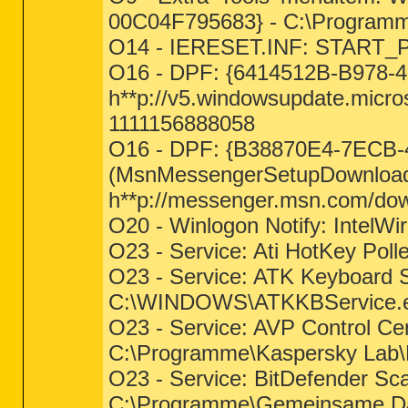
00C04F795683} - C:\Programme
O14 - IERESET.INF: START_
O16 - DPF: {6414512B-B978-
h**p://v5.windowsupdate.micro
1111156888058
O16 - DPF: {B38870E4-7ECB
(MsnMessengerSetupDownloadC
h**p://messenger.msn.com/do
O20 - Winlogon Notify: IntelWir
O23 - Service: Ati HotKey Po
O23 - Service: ATK Keyboard
C:\WINDOWS\ATKKBService.
O23 - Service: AVP Control C
C:\Programme\Kaspersky Lab\Ka
O23 - Service: BitDefender Sc
C:\Programme\Gemeinsame Datei