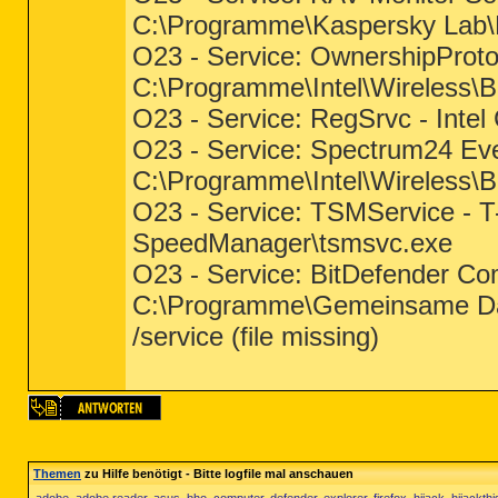
C:\Programme\Kaspersky Lab\Ka
O23 - Service: OwnershipProtoco
C:\Programme\Intel\Wireless\
O23 - Service: RegSrvc - Intel
O23 - Service: Spectrum24 Even
C:\Programme\Intel\Wireless\
O23 - Service: TSMService -
SpeedManager\tsmsvc.exe
O23 - Service: BitDefender 
C:\Programme\Gemeinsame Dat
/service (file missing)
Themen
zu Hilfe benötigt - Bitte logfile mal anschauen