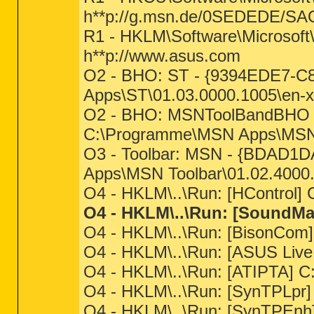
h**p://g.msn.de/0SEDEDE/S
R1 - HKLM\Software\Microsoft\
h**p://www.asus.com
O2 - BHO: ST - {9394EDE7-C
Apps\ST\01.03.0000.1005\en-xu
O2 - BHO: MSNToolBandBHO 
C:\Programme\MSN Apps\MSN T
O3 - Toolbar: MSN - {BDAD
Apps\MSN Toolbar\01.02.4000.
O4 - HKLM\..\Run: [HControl
O4 - HKLM\..\Run: [Sound
O4 - HKLM\..\Run: [BisonC
O4 - HKLM\..\Run: [ASUS Liv
O4 - HKLM\..\Run: [ATIPTA] C:
O4 - HKLM\..\Run: [SynTPLpr
O4 - HKLM\..\Run: [SynTPEnh