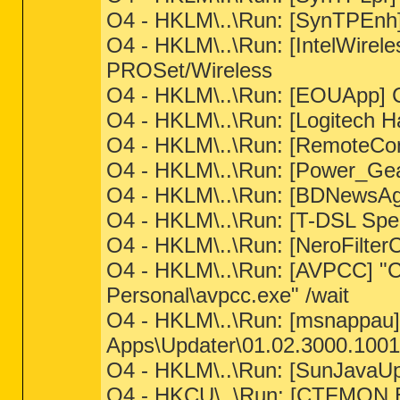
O4 - HKLM\..\Run: [SynTPEnh
O4 - HKLM\..\Run: [IntelWireles
PROSet/Wireless
O4 - HKLM\..\Run: [EOUApp] C
O4 - HKLM\..\Run: [Logitech
O4 - HKLM\..\Run: [RemoteC
O4 - HKLM\..\Run: [Power_Ge
O4 - HKLM\..\Run: [BDNewsA
O4 - HKLM\..\Run: [T-DSL Sp
O4 - HKLM\..\Run: [NeroFilt
O4 - HKLM\..\Run: [AVPCC] "C
Personal\avpcc.exe" /wait
O4 - HKLM\..\Run: [msnappau
Apps\Updater\01.02.3000.100
O4 - HKLM\..\Run: [SunJavaUp
O4 - HKCU\..\Run: [CTFMON.