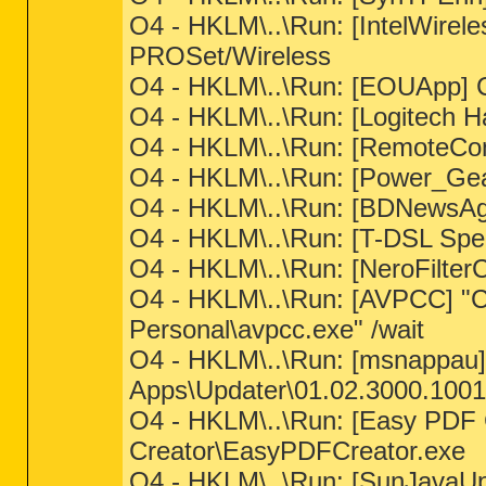
O4 - HKLM\..\Run: [IntelWireles
PROSet/Wireless
O4 - HKLM\..\Run: [EOUApp] C
O4 - HKLM\..\Run: [Logitech
O4 - HKLM\..\Run: [RemoteC
O4 - HKLM\..\Run: [Power_Ge
O4 - HKLM\..\Run: [BDNewsA
O4 - HKLM\..\Run: [T-DSL Sp
O4 - HKLM\..\Run: [NeroFilt
O4 - HKLM\..\Run: [AVPCC] "C
Personal\avpcc.exe" /wait
O4 - HKLM\..\Run: [msnappau
Apps\Updater\01.02.3000.100
O4 - HKLM\..\Run: [Easy PDF
Creator\EasyPDFCreator.exe
O4 - HKLM\..\Run: [SunJavaUp