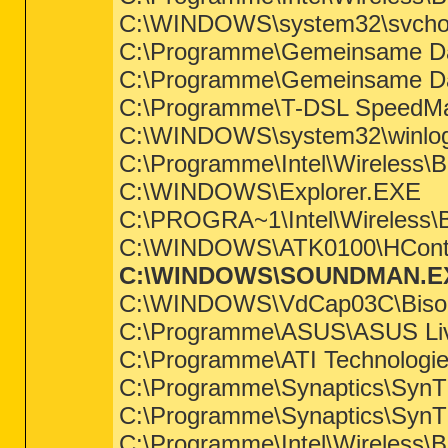
C:\WINDOWS\system32\svcho
C:\Programme\Gemeinsame Dat
C:\Programme\Gemeinsame Dat
C:\Programme\T-DSL SpeedMa
C:\WINDOWS\system32\winlo
C:\Programme\Intel\Wireless\B
C:\WINDOWS\Explorer.EXE
C:\PROGRA~1\Intel\Wireless\B
C:\WINDOWS\ATK0100\HContr
C:\WINDOWS\SOUNDMAN.E
C:\WINDOWS\VdCap03C\Biso
C:\Programme\ASUS\ASUS Liv
C:\Programme\ATI Technologies
C:\Programme\Synaptics\Syn
C:\Programme\Synaptics\Syn
C:\Programme\Intel\Wireless\B