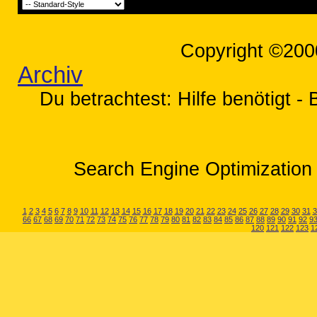
Copyright ©200
Archiv
Du betrachtest: Hilfe benötigt - 
Search Engine Optimization 
1
2
3
4
5
6
7
8
9
10
11
12
13
14
15
16
17
18
19
20
21
22
23
24
25
26
27
28
29
30
31
3
66
67
68
69
70
71
72
73
74
75
76
77
78
79
80
81
82
83
84
85
86
87
88
89
90
91
92
9
120
121
122
123
1