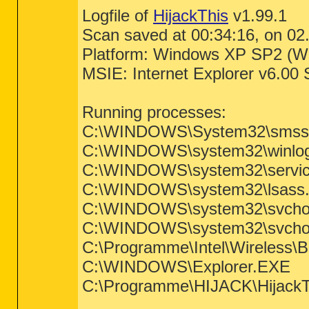
Logfile of
HijackThis
v1.99.1
Scan saved at 00:34:16, on 02
Platform: Windows XP SP2 (W
MSIE: Internet Explorer v6.00
Running processes:
C:\WINDOWS\System32\smss
C:\WINDOWS\system32\winlo
C:\WINDOWS\system32\servic
C:\WINDOWS\system32\lsass
C:\WINDOWS\system32\svcho
C:\WINDOWS\system32\svcho
C:\Programme\Intel\Wireless\B
C:\WINDOWS\Explorer.EXE
C:\Programme\HIJACK\HijackT