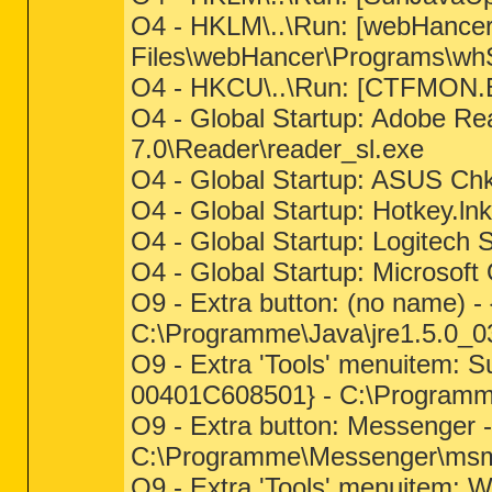
O4 - HKLM\..\Run: [webHance
Files\webHancer\Programs\wh
O4 - HKCU\..\Run: [CTFMON.
O4 - Global Startup: Adobe Re
7.0\Reader\reader_sl.exe
O4 - Global Startup: ASUS Ch
O4 - Global Startup: Hotkey.
O4 - Global Startup: Logitech
O4 - Global Startup: Microsof
O9 - Extra button: (no name
C:\Programme\Java\jre1.5.0_03
O9 - Extra 'Tools' menuitem:
00401C608501} - C:\Programme\
O9 - Extra button: Messenge
C:\Programme\Messenger\msmsg
O9 - Extra 'Tools' menuitem: