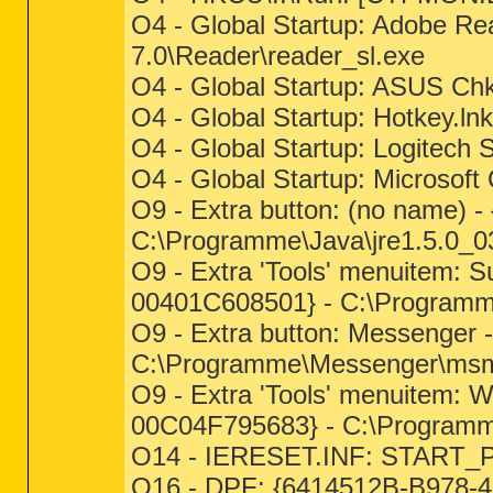
O4 - Global Startup: Adobe Re
7.0\Reader\reader_sl.exe
O4 - Global Startup: ASUS Ch
O4 - Global Startup: Hotkey.
O4 - Global Startup: Logitech
O4 - Global Startup: Microsof
O9 - Extra button: (no name
C:\Programme\Java\jre1.5.0_03
O9 - Extra 'Tools' menuitem:
00401C608501} - C:\Programme\
O9 - Extra button: Messenge
C:\Programme\Messenger\msmsg
O9 - Extra 'Tools' menuitem:
00C04F795683} - C:\Programme
O14 - IERESET.INF: START_
O16 - DPF: {6414512B-B978-