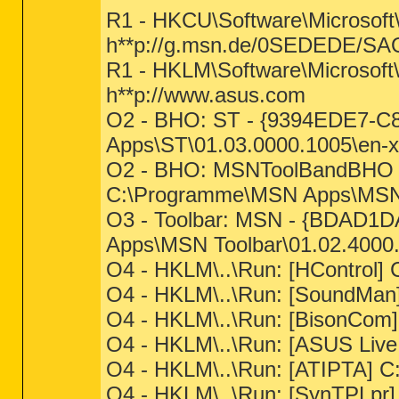
R1 - HKCU\Software\Microsoft\
h**p://g.msn.de/0SEDEDE/S
R1 - HKLM\Software\Microsoft\
h**p://www.asus.com
O2 - BHO: ST - {9394EDE7-C
Apps\ST\01.03.0000.1005\en-xu
O2 - BHO: MSNToolBandBHO 
C:\Programme\MSN Apps\MSN T
O3 - Toolbar: MSN - {BDAD
Apps\MSN Toolbar\01.02.4000.
O4 - HKLM\..\Run: [HControl
O4 - HKLM\..\Run: [SoundM
O4 - HKLM\..\Run: [BisonC
O4 - HKLM\..\Run: [ASUS Liv
O4 - HKLM\..\Run: [ATIPTA] C:
O4 - HKLM\..\Run: [SynTPLpr