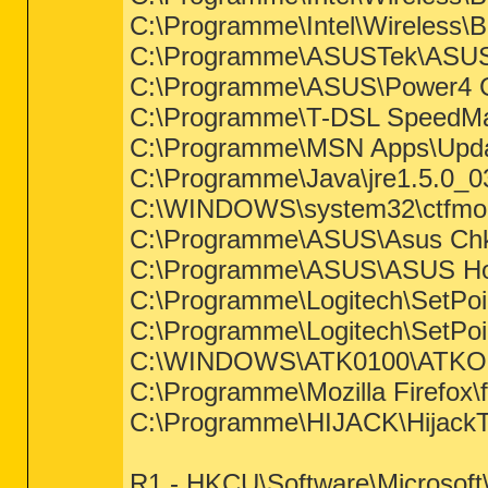
C:\Programme\Intel\Wireless\
C:\Programme\ASUSTek\ASU
C:\Programme\ASUS\Power4 Ge
C:\Programme\T-DSL SpeedM
C:\Programme\MSN Apps\Upda
C:\Programme\Java\jre1.5.0_03
C:\WINDOWS\system32\ctfmo
C:\Programme\ASUS\Asus Chk
C:\Programme\ASUS\ASUS Hot
C:\Programme\Logitech\SetPo
C:\Programme\Logitech\SetP
C:\WINDOWS\ATK0100\ATKO
C:\Programme\Mozilla Firefox\f
C:\Programme\HIJACK\HijackT
R1 - HKCU\Software\Microsoft\