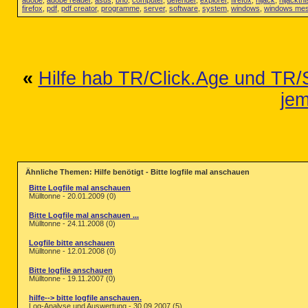
adobe
,
adobe reader
,
asus
,
bho
,
computer
,
defender
,
explorer
,
firefox
,
hijack
,
hijackthi
firefox
,
pdf
,
pdf creator
,
programme
,
server
,
software
,
system
,
windows
,
windows me
«
Hilfe hab TR/Click.Age und TR/
je
Ähnliche Themen: Hilfe benötigt - Bitte logfile mal anschauen
Bitte Logfile mal anschauen
Mülltonne - 20.01.2009 (0)
Bitte Logfile mal anschauen ...
Mülltonne - 24.11.2008 (0)
Logfile bitte anschauen
Mülltonne - 12.01.2008 (0)
Bitte logfile anschauen
Mülltonne - 19.11.2007 (0)
hilfe--> bitte logfile anschauen.
Log-Analyse und Auswertung - 30.09.2007 (5)