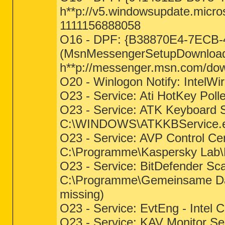
h**p://v5.windowsupdate.micro
1111156888058
O16 - DPF: {B38870E4-7ECB
(MsnMessengerSetupDownloadC
h**p://messenger.msn.com/do
O20 - Winlogon Notify: IntelWir
O23 - Service: Ati HotKey Po
O23 - Service: ATK Keyboard
C:\WINDOWS\ATKKBService.
O23 - Service: AVP Control C
C:\Programme\Kaspersky Lab\Ka
O23 - Service: BitDefender Sc
C:\Programme\Gemeinsame Datei
missing)
O23 - Service: EvtEng - Intel 
O23 - Service: KAV Monitor Se