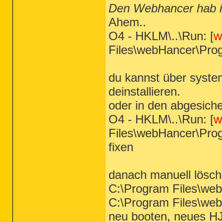
Den Webhancer hab ich
Ahem..
O4 - HKLM\..\Run: [
w
Files\webHancer\Pro
du kannst über syst
deinstallieren.
oder in den abgesich
O4 - HKLM\..\Run: [
w
Files\webHancer\Pro
fixen
danach manuell lösc
C:\Program Files\we
C:\Program Files\we
neu booten, neues HJ