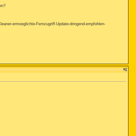
en?
leaner-ermoeglichte-Fernzugriff-Update-dringend-empfohlen-
#
2