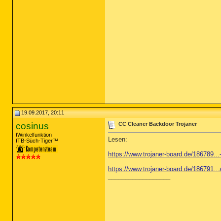
19.09.2017, 20:11
cosinus
CC Cleaner Backdoor Trojaner
Winkelfunktion
Lesen:
TB-Süch-Tiger™
https://www.trojaner-board.de/186789..
https://www.trojaner-board.de/186791..
__________________