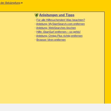
n der Bekämpfung
»
Anleitungen und Tipps
-
Für alle Hilfesuchenden! Was beachten?
-
Anleitung: MyStartSearch.com entfernen
-
Anleitung: WebSearches löschen
-
Hilfe: iStartSurf entfernen – so gehts!
-
Anleitung: Omiga Plus richtig entfernen
-
Browser Viren entfernen