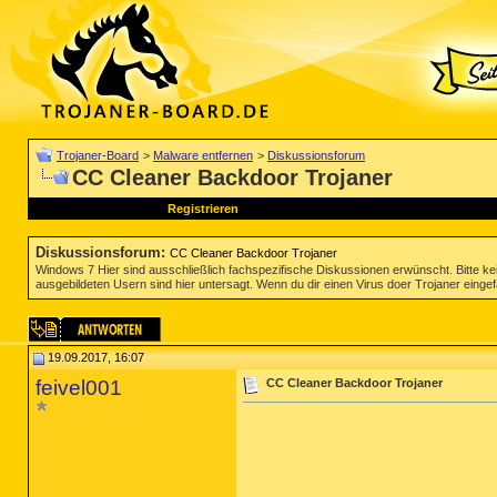
Trojaner-Board
>
Malware entfernen
>
Diskussionsforum
CC Cleaner Backdoor Trojaner
Registrieren
Diskussionsforum
:
CC Cleaner Backdoor Trojaner
Windows 7 Hier sind ausschließlich fachspezifische Diskussionen erwünscht. Bitte kei
ausgebildeten Usern sind hier untersagt. Wenn du dir einen Virus doer Trojaner einge
19.09.2017, 16:07
feivel001
CC Cleaner Backdoor Trojaner