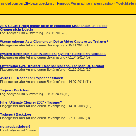
rustotal.com bei ZIP-Datei gpedt.msc
|
Rimecud Wurm auf sehr altem Laptop - Möglichkeite
Adw Cleaner zeigt immer noch in Scheduled tasks Daten an die der
Cleaner nicht Löscht
Log-Analyse und Auswertung - 23.08.2015 (5)
Warum erkennt Adw Cleaner den Debut Video Capture als Trojaner?
Plagegeister aller Art und deren Bekämpfung - 15.11.2013 (1)
System bereinigen nach Backdoor.graybird / backdoor.rustock etc.
Plagegeister aller Art und deren Bekämpfung - 01.04.2013 (5)
Entfernung GVU Trojaner- Rechner nicht sauber nach DE Cleaner
Plagegeister aller Art und deren Bekämpfung - 01.12.2012 (19)
Avira DE Cleaner hat Trojaner gefunden
Plagegeister aller Art und deren Bekämpfung - 14.07.2011 (11)
Trojaner Backdoor
Log-Analyse und Auswertung - 19.08.2008 (16)
Hilfe: Ultimate Cleaner 2007 - Trojaner?
Plagegeister aller Art und deren Bekämpfung - 14.04.2008 (10)
Trojaner / Backdoor
Plagegeister aller Art und deren Bekämpfung - 27.09.2007 (0)
trojaner/backdoor?
Log-Analyse und Auswertung - 02.04.2007 (1)