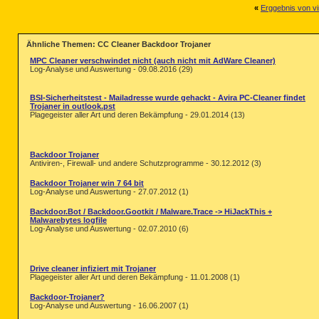
«
Erggebnis von vi
Ähnliche Themen: CC Cleaner Backdoor Trojaner
MPC Cleaner verschwindet nicht (auch nicht mit AdWare Cleaner)
Log-Analyse und Auswertung - 09.08.2016 (29)
BSI-Sicherheitstest - Mailadresse wurde gehackt - Avira PC-Cleaner findet
Trojaner in outlook.pst
Plagegeister aller Art und deren Bekämpfung - 29.01.2014 (13)
Backdoor Trojaner
Antiviren-, Firewall- und andere Schutzprogramme - 30.12.2012 (3)
Backdoor Trojaner win 7 64 bit
Log-Analyse und Auswertung - 27.07.2012 (1)
Backdoor.Bot / Backdoor.Gootkit / Malware.Trace -> HiJackThis +
Malwarebytes logfile
Log-Analyse und Auswertung - 02.07.2010 (6)
Drive cleaner infiziert mit Trojaner
Plagegeister aller Art und deren Bekämpfung - 11.01.2008 (1)
Backdoor-Trojaner?
Log-Analyse und Auswertung - 16.06.2007 (1)