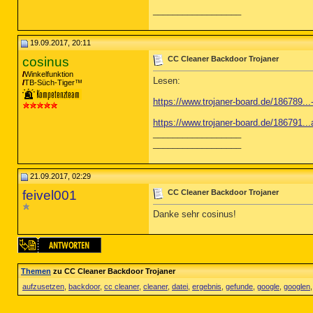
__________________
19.09.2017, 20:11
cosinus
CC Cleaner Backdoor Trojaner
Winkelfunktion
Lesen:
TB-Süch-Tiger™
https://www.trojaner-board.de/186789..
https://www.trojaner-board.de/186791..
__________________
__________________
21.09.2017, 02:29
feivel001
CC Cleaner Backdoor Trojaner
Danke sehr cosinus!
Themen
zu CC Cleaner Backdoor Trojaner
aufzusetzen
,
backdoor
,
cc cleaner
,
cleaner
,
datei
,
ergebnis
,
gefunde
,
google
,
googlen