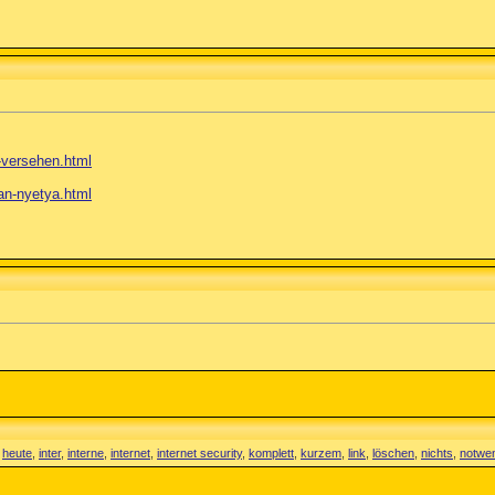
.-versehen.html
.an-nyetya.html
,
heute
,
inter
,
interne
,
internet
,
internet security
,
komplett
,
kurzem
,
link
,
löschen
,
nichts
,
notwe