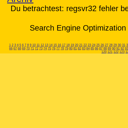
Du betrachtest: regsvr32 fehler b
Search Engine Optimization 
1
2
3
4
5
6
7
8
9
10
11
12
13
14
15
16
17
18
19
20
21
22
23
24
25
26
27
28
29
30
31
3
66
67
68
69
70
71
72
73
74
75
76
77
78
79
80
81
82
83
84
85
86
87
88
89
90
91
92
9
120
121
122
123
1