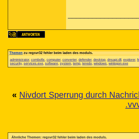
_________________
Themen
zu regsvr32 fehler beim laden des moduls.
administrator
,
combofix
,
computer
,
converter
,
defender
,
desktop
,
dnsapi.dll
,
explorer
,
f
security
,
services.exe
,
software
,
system
,
temp
,
teredo
,
windows
,
winlogon.exe
«
Nivdort Sperrung durch Nachric
.vv
Ähnliche Themen: regsvr32 fehler beim laden des moduls.