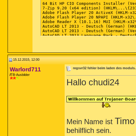
64 Bit HP CIO Components Installer (Ver
7-Zip 9.20 (x64 edition) (HKLM\...\{23
Adobe Flash Player 20 ActiveX (HKLM-x3
Adobe Flash Player 20 NPAPI (HKLM-x32\
Adobe Reader X (10.1.16) MUI (HKLM-x32
AutoCAD LT 2013 - Deutsch (German) (HK
AutoCAD LT 2013 - Deutsch (German) (Ver
AutoCAD LT 2013 Language Pack - Deutsc
Autodesk Content Service (HKLM-x32\...
Autodesk Content Service (x32 Version: 
Autodesk Content Service Language Pack
Autodesk Material Library 2013 (HKLM-x
Autodesk Material Library Base Resolut
15.12.2015, 12:00
Autodesk Sync (HKLM\...\{EE5F74BC-5CD5
CCleaner (HKLM\...\CCleaner) (Version: 
Warlord711
regsvr32 fehler beim laden des moduls.
DesignPro 5 (HKLM-x32\...\InstallShiel
TB-Ausbilder
DesignPro 5 (x32 Version: 5.5.708 - Ave
Hallo chudi24
DigiTrakLWD (HKLM-x32\...\{D16E1774-E0
ESS Energie Indikator (HKLM-x32\...\{6
ESTOS ProCall (HKLM-x32\...\{F2D50027-
GeForce Experience NvStream Client Com
Google Earth (HKLM-x32\...\{817750FA-E
Google Update Helper (x32 Version: 1.3.
IrfanView (remove only) (HKLM-x32\...\
Java 8 Update 66 (HKLM-x32\...\{26A24A
Malwarebytes 
Anti-Malware
 Version 2.2.
Tim
Mein Name ist
Microsoft .NET Framework 4.5.1 (Deutsc
Microsoft .NET Framework 4.5.1 (HKLM\.
behilflich sein.
Microsoft Office Standard 2010 (HKLM-x
Microsoft ReportViewer 2010 SP1 Redist