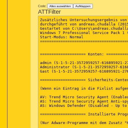
Code:
Alles auswählen
Aufklappen
ATTFilter
Zusätzliches Untersuchungsergebnis von
durchgeführt von andreas.chudalla (2015
Gestartet von C:\Users\andreas.chudalla
Windows 7 Professional Service Pack 1 (
Start-Modus: Normal

=======================================
==================== Konten: ==========
admin (S-1-5-21-3572959257-616895921-2
Administrator (S-1-5-21-3572959257-616
Gast (S-1-5-21-3572959257-616895921-276
==================== Sicherheits-Center
(Wenn ein Eintrag in die Fixlist aufgen
AV: Trend Micro Security Agent (Enable
AS: Trend Micro Security Agent Anti-sp
AS: Windows Defender (Disabled - Up to
==================== Installierte Progr
(Nur Adware-Programme mit dem Zusatz "