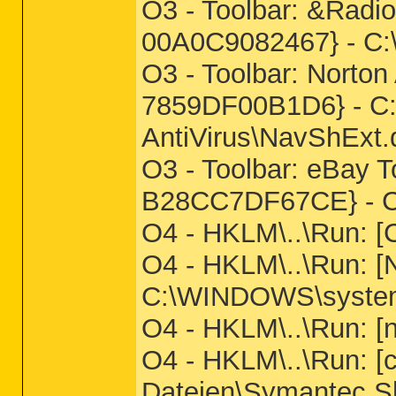
O3 - Toolbar: &Radi
00A0C9082467} - 
O3 - Toolbar: Norto
7859DF00B1D6} - C:
AntiVirus\NavShExt.d
O3 - Toolbar: eBay 
B28CC7DF67CE} - C:
O4 - HKLM\..\Run: [
O4 - HKLM\..\Run:
C:\WINDOWS\system3
O4 - HKLM\..\Run: [nw
O4 - HKLM\..\Run: 
Dateien\Symantec S