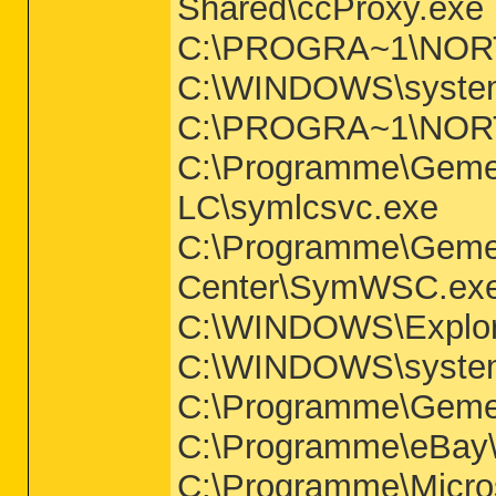
Shared\ccProxy.exe
C:\PROGRA~1\NO
C:\WINDOWS\system
C:\PROGRA~1\NO
C:\Programme\Geme
LC\symlcsvc.exe
C:\Programme\Gemei
Center\SymWSC.ex
C:\WINDOWS\Explo
C:\WINDOWS\system
C:\Programme\Geme
C:\Programme\eBay
C:\Programme\Micr