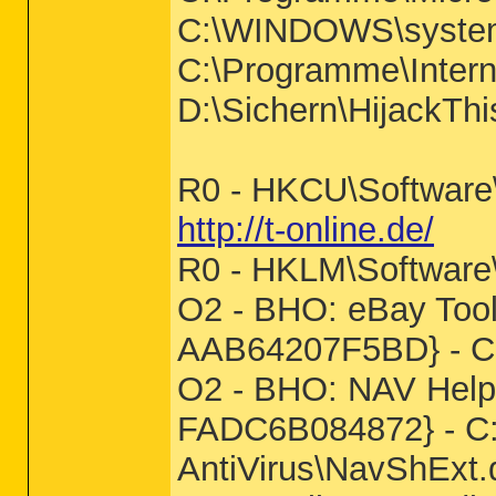
C:\WINDOWS\system
C:\Programme\Interne
D:\Sichern\HijackThi
R0 - HKCU\Software\M
http://t-online.de/
R0 - HKLM\Software\M
O2 - BHO: eBay Too
AAB64207F5BD} - C:
O2 - BHO: NAV Help
FADC6B084872} - C:
AntiVirus\NavShExt.d