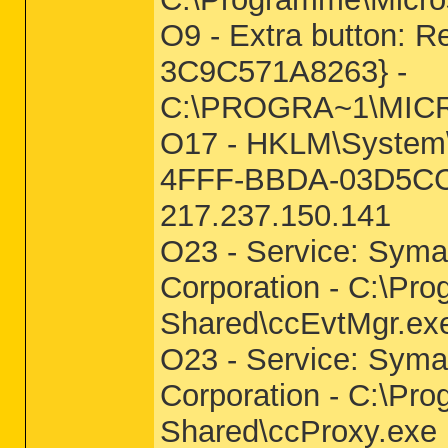
O9 - Extra button: 
3C9C571A8263} -
C:\PROGRA~1\MIC
O17 - HKLM\System\
4FFF-BBDA-03D5CC9
217.237.150.141
O23 - Service: Syma
Corporation - C:\P
Shared\ccEvtMgr.ex
O23 - Service: Syma
Corporation - C:\P
Shared\ccProxy.exe