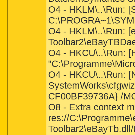
O4 - HKLM\..\Run: [
C:\PROGRA~1\SYM
O4 - HKLM\..\Run: 
Toolbar2\eBayTBDa
O4 - HKCU\..\Run: [
"C:\Programme\Mic
O4 - HKCU\..\Run: 
SystemWorks\cfgwi
CF00BF39736A} /M
O8 - Extra context 
res://C:\Programme
Toolbar2\eBayTb.dll