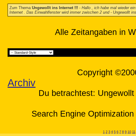
Zum Thema
Ungewollt ins Internet !!!
-
Hallo , ich habe mal wieder ei
Internet . Das Einwahlfenster wird immer zwischen 2 und - Ungewollt ins 
Alle Zeitangaben in W
Copyright ©200
Archiv
Du betrachtest: Ungewollt 
Search Engine Optimization 
1
2
3
4
5
6
7
8
9
10
11