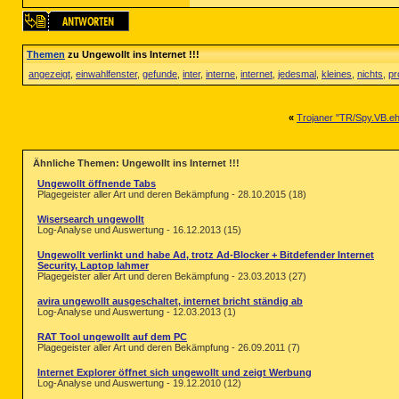
Themen
zu Ungewollt ins Internet !!!
angezeigt
,
einwahlfenster
,
gefunde
,
inter
,
interne
,
internet
,
jedesmal
,
kleines
,
nichts
,
pr
«
Trojaner "TR/Spy.VB.eh
Ähnliche Themen: Ungewollt ins Internet !!!
Ungewollt öffnende Tabs
Plagegeister aller Art und deren Bekämpfung - 28.10.2015 (18)
Wisersearch ungewollt
Log-Analyse und Auswertung - 16.12.2013 (15)
Ungewollt verlinkt und habe Ad, trotz Ad-Blocker + Bitdefender Internet
Security, Laptop lahmer
Plagegeister aller Art und deren Bekämpfung - 23.03.2013 (27)
avira ungewollt ausgeschaltet, internet bricht ständig ab
Log-Analyse und Auswertung - 12.03.2013 (1)
RAT Tool ungewollt auf dem PC
Plagegeister aller Art und deren Bekämpfung - 26.09.2011 (7)
Internet Explorer öffnet sich ungewollt und zeigt Werbung
Log-Analyse und Auswertung - 19.12.2010 (12)