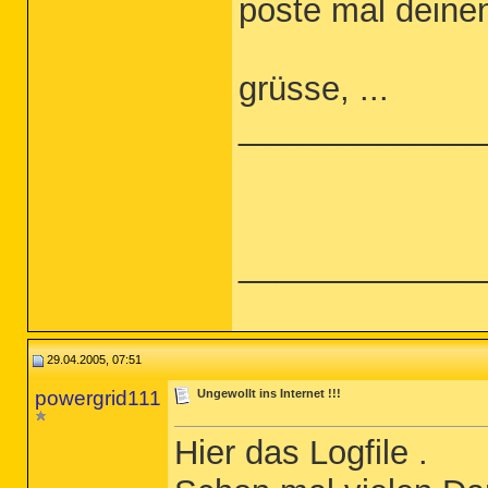
poste mal dein
grüsse, ...
_____________
_____________
29.04.2005, 07:51
powergrid111
Ungewollt ins Internet !!!
Hier das Logfile .