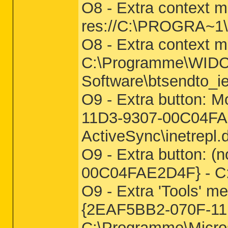
O8 - Extra context m
res://C:\PROGRA~
O8 - Extra context 
C:\Programme\WIDC
Software\btsendto_i
O9 - Extra button: M
11D3-9307-00C04FAE
ActiveSync\inetrepl.d
O9 - Extra button: 
00C04FAE2D4F} - C:\
O9 - Extra 'Tools' me
{2EAF5BB2-070F-11
C:\Programme\Microso