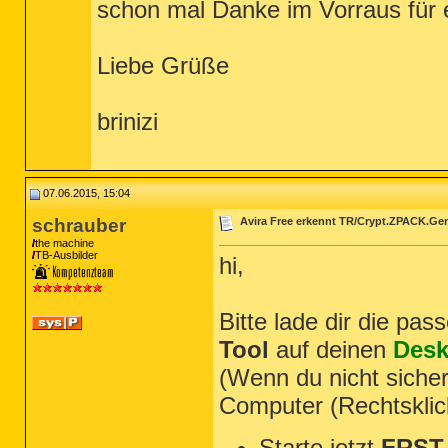
schon mal Danke im Vorraus für e
Registrierungsschlüssel: 0

(Keine schädliche Elemente gefunden)

Registrierungswerte: 0

Liebe Grüße
(Keine schädliche Elemente gefunden)

Registrierungsdaten: 0

(Keine schädliche Elemente gefunden)

brinizi
Ordner: 0

(Keine schädliche Elemente gefunden)

Dateien: 0

07.06.2015, 15:04
(Keine schädliche Elemente gefunden)

schrauber
Avira Free erkennt TR/Crypt.ZPACK.Ge
Physische Sektoren: 0

the machine
(Keine schädliche Elemente gefunden)

TB-Ausbilder
hi,
(end)

Bitte lade dir die pa
Tool
auf deinen
Desk
(Wenn du nicht sicher
Computer (Rechtsklic
Starte jetzt
FRST