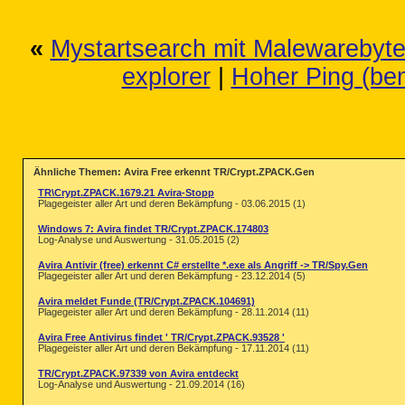
«
Mystartsearch mit Malewarebytes
explorer
|
Hoher Ping (bem
Ähnliche Themen: Avira Free erkennt TR/Crypt.ZPACK.Gen
TR\Crypt.ZPACK.1679.21 Avira-Stopp
Plagegeister aller Art und deren Bekämpfung - 03.06.2015 (1)
Windows 7: Avira findet TR/Crypt.ZPACK.174803
Log-Analyse und Auswertung - 31.05.2015 (2)
Avira Antivir (free) erkennt C# erstellte *.exe als Angriff -> TR/Spy.Gen
Plagegeister aller Art und deren Bekämpfung - 23.12.2014 (5)
Avira meldet Funde (TR/Crypt.ZPACK.104691)
Plagegeister aller Art und deren Bekämpfung - 28.11.2014 (11)
Avira Free Antivirus findet ' TR/Crypt.ZPACK.93528 '
Plagegeister aller Art und deren Bekämpfung - 17.11.2014 (11)
TR/Crypt.ZPACK.97339 von Avira entdeckt
Log-Analyse und Auswertung - 21.09.2014 (16)