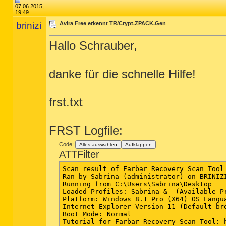
07.06.2015,
19:49
brinizi
Avira Free erkennt TR/Crypt.ZPACK.Gen
Hallo Schrauber,
danke für die schnelle Hilfe!
frst.txt
FRST Logfile:
Code:
Alles auswählen
Aufklappen
ATTFilter
Scan result of Farbar Recovery Scan Tool 
Ran by Sabrina (administrator) on BRINIZI
Running from C:\Users\Sabrina\Desktop

Loaded Profiles: Sabrina &  (Available Pr
Platform: Windows 8.1 Pro (X64) OS Langua
Internet Explorer Version 11 (Default bro
Boot Mode: Normal

Tutorial for Farbar Recovery Scan Tool: 