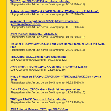
WIN 7 Crypt.ZPACK.80380 laut Avira gefunden
Plagegeister aller Art und deren Bekämpfung - 03.06.2014 (11)
Antivir erkennt TR/Crypt.ZPACK.Gen8 bei WildTangent - Fehlalarm?
Plagegeister aller Art und deren Bekämpfung - 06.02.2014 (9)
avira findet : tr/crypt.zpack.36522 ,tr/crypt.xpack.gen
,adware/installcore.gen
Plagegeister aller Art und deren Bekämpfung - 06.01.2014 (4)
Avira meldet: TR/Crypt.ZPACK.15568
Plagegeister aller Art und deren Bekämpfung - 01.10.2013 (13)
Trojaner TR/Crypt.XPACK.Gen3 auf Vista Home Premium 32 Bit mit Avira
Free
Plagegeister aller Art und deren Bekämpfung - 28.06.2013 (11)
TR/Crypt/ZPACK.Gen8 in Avira Quarantäne
Log-Analyse und Auswertung - 04.03.2013 (20)
Avira findet 'TR/Crypt.ZPACK.Gen' und 'TR/Agent.53248.57'
Log-Analyse und Auswertung - 23.10.2012 (9)
Kurze Fragen zu TR/Crypt.XPACK.Gen + TR/Crypt.ZPACK.Gen + Avira
Scan
Plagegeister aller Art und deren Bekämpfung - 02.12.2010 (3)
Avira TR/Crypt.ZPACK.Gen - Desinfektion gescheitert
Plagegeister aller Art und deren Bekämpfung - 19.06.2010 (15)
TR/Crypt.ZPACK.Gen durch Avira gefunden
Plagegeister aller Art und deren Bekämpfung - 24.03.2010 (3)
AVIRA findet Malware: TR/Crypt.ZPACK.Gen