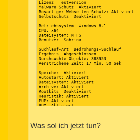
Lizenz: Testversion

Malware Schutz: Aktiviert

Bösartiger Webseiten Schutz: Aktiviert

Selbstschutz: Deaktiviert

Betriebssystem: Windows 8.1

CPU: x64

Dateisystem: NTFS

Benutzer: Sabrina

Suchlauf-Art: Bedrohungs-Suchlauf

Ergebnis: Abgeschlossen

Durchsuchte Objekte: 388953

Verstrichene Zeit: 17 Min, 50 Sek

Speicher: Aktiviert

Autostart: Aktiviert

Dateisystem: Aktiviert

Archive: Aktiviert

Rootkits: Deaktiviert

Heuristik: Aktiviert

PUP: Aktiviert

PUM: Aktiviert

Prozesse: 0

(Keine schädliche Elemente gefunden)

Was sol ich jetzt tun?
Module: 0

(Keine schädliche Elemente gefunden)
