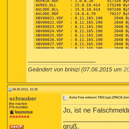
R2 MBAMScheduler; C:\Program Files (x86)
R2 MBAMService; C:\Program Files (x86)\ 
__________________
Geändert von brinizi (07.06.2015 um
2
08.06.2015, 15:28
schrauber
Avira Free erkennt TR/Crypt.ZPACK.Ge
the machine
TB-Ausbilder
Jo, ist ne Falschmel
_________________
gruß,