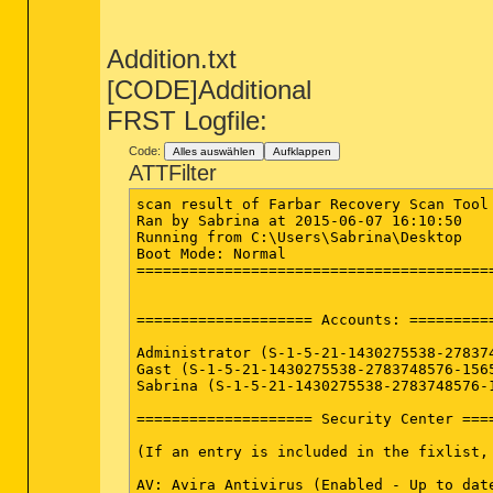
(Synaptics Incorporated) C:\Program Files
(Lenovo(beijing) Limited) C:\Program Fil
(Lenovo(beijing) Limited) C:\Program Fil
Addition.txt
(Synaptics Incorporated) C:\Program Files
(Conexant Systems, Inc.) C:\Program File
[CODE]Additional
() C:\Program Files\CONEXANT\ForteConfig\
(NVIDIA Corporation) C:\Program Files (x
FRST Logfile:
(Microsoft Corporation) C:\Program Files\
(Avira Operations GmbH & Co. KG) C:\Progr
Code:
Alles auswählen
Aufklappen
(Avira Operations GmbH & Co. KG) C:\Prog
ATTFilter
(Intel Corporation) C:\Program Files\Int
(Intel Corporation) C:\Program Files\Int
scan result of Farbar Recovery Scan Tool 
(Intel Corporation) C:\Program Files (x8
Ran by Sabrina at 2015-06-07 16:10:50

(Intel Corporation) C:\Program Files (x8
Running from C:\Users\Sabrina\Desktop

(Mozilla Corporation) C:\Program Files (x
Boot Mode: Normal

(Malwarebytes Corporation) C:\Program Fi
=========================================
(Malwarebytes Corporation) C:\Program Fi
(Malwarebytes Corporation) C:\Program Fi
(Microsoft Corporation) C:\Windows\System
==================== Accounts: ==========
(Microsoft Corporation) C:\Windows\System
Administrator (S-1-5-21-1430275538-27837
Gast (S-1-5-21-1430275538-2783748576-1565
==================== Registry (Whiteliste
Sabrina (S-1-5-21-1430275538-2783748576-
(If an entry is included in the fixlist,
==================== Security Center ====
HKLM\...\Run: [BtServer] => C:\Program F
(If an entry is included in the fixlist, 
HKLM\...\Run: [Nvtmru] => "C:\Program Fi
HKLM\...\Run: [RtsFT] => C:\Windows\RTFT
AV: Avira Antivirus (Enabled - Up to date
HKLM\...\Run: [SynTPEnh] => C:\Program F