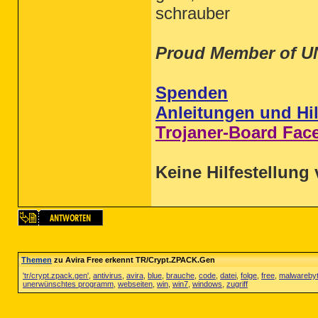
schrauber
Proud Member of U
Spenden
Anleitungen und Hil
Trojaner-Board Fac
Keine Hilfestellung 
Themen
zu Avira Free erkennt TR/Crypt.ZPACK.Gen
'tr/crypt.zpack.gen'
,
antivirus
,
avira
,
blue
,
brauche
,
code
,
datei
,
folge
,
free
,
malwareby
unerwünschtes programm
,
webseiten
,
win
,
win7
,
windows
,
zugriff