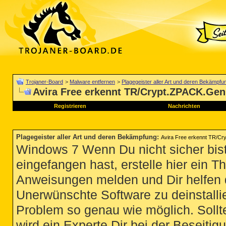
Trojaner-Board
>
Malware entfernen
>
Plagegeister aller Art und deren Bekämpfu
Avira Free erkennt TR/Crypt.ZPACK.Gen
Registrieren
Nachrichten
Plagegeister aller Art und deren Bekämpfung
:
Avira Free erkennt TR/C
Windows 7 Wenn Du nicht sicher bist
eingefangen hast, erstelle hier ein T
Anweisungen melden und Dir helfen 
Unerwünschte Software zu deinstallie
Problem so genau wie möglich. Sollte
wird ein Experte Dir bei der Beseitigu