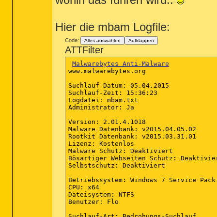
Hier die mbam Logfile:
Code:
Alles auswählen
Aufklappen
ATTFilter
Malwarebytes Anti-Malware
www.malwarebytes.org

Suchlauf Datum: 05.04.2015

Suchlauf-Zeit: 15:36:23

Logdatei: mbam.txt

Administrator: Ja

:blank

Version: 2.01.4.1018

mLocal Page = c:\windows\SysWOW64\blank
Malware Datenbank: v2015.04.05.02

mSearch Page = about
:blank

Rootkit Datenbank: v2015.03.31.01

uSearchAssistant = hxxp://www.google.co
Lizenz: Kostenlos

IE: Free YouTube to MP3 Converter - c:
Malware Schutz: Deaktiviert

IE: Nach Microsoft E&xel exportieren -
Bösartiger Webseiten Schutz: Deaktivier
TCP: DhcpNameServer = 192.168.178.1

Selbstschutz: Deaktiviert

FF - ProfilePath - c:\users\Flo\AppDat
FF - prefs.js: browser.startup.homepage
Betriebssystem: Windows 7 Service Pack 
.

CPU: x64

- - - - Entfernte verwaiste Registrieru
Dateisystem: NTFS

.

Benutzer: Flo

Toolbar-Locked - (no file)

SafeBoot-mcmscsvc

Suchlauf-Art: Bedrohungs-Suchlauf
