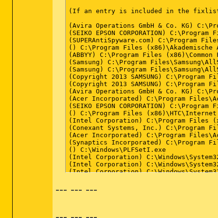
(If an entry is included in the fixlis
(Avira Operations GmbH & Co. KG) C:\Pr
(SEIKO EPSON CORPORATION) C:\Program F
(SUPERAntiSpyware.com) C:\Program File
() C:\Program Files (x86)\Akademische 
(ABBYY) C:\Program Files (x86)\Common 
(Samsung) C:\Program Files\Samsung\All
(Samsung) C:\Program Files\Samsung\All
(Copyright 2013 SAMSUNG) C:\Program Fi
(Copyright 2013 SAMSUNG) C:\Program Fi
(Avira Operations GmbH & Co. KG) C:\Pr
(Acer Incorporated) C:\Program Files\A
(SEIKO EPSON CORPORATION) C:\Program F
() C:\Program Files (x86)\HTC\Internet
(Intel Corporation) C:\Program Files (
(Conexant Systems, Inc.) C:\Program Fi
(Acer Incorporated) C:\Program Files\A
(Synaptics Incorporated) C:\Program Fi
() C:\Windows\PLFSetI.exe

(Intel Corporation) C:\Windows\System32
(Intel Corporation) C:\Windows\System32
(Intel Corporation) C:\Windows\System32
(Intel Corporation) C:\Windows\System32
--- --- ---
(Google Inc.) C:\Users\Flo\AppData\Loc
(Google Inc.) C:\Users\Flo\AppData\Loc
(Spotify Ltd) C:\Users\Flo\AppData\Roa
() C:\Users\Flo\AppData\Local\Amazon C
--- --- ---
(TomTom) C:\Program Files (x86)\MyDriv