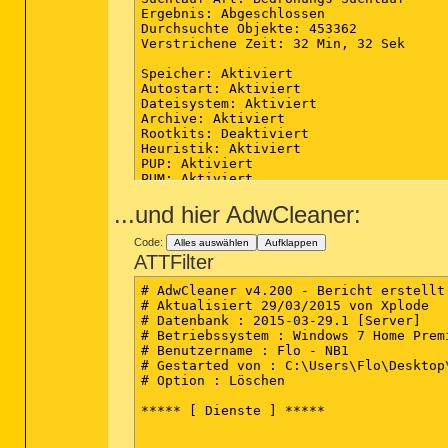
SafeBoot-MCODS

Ergebnis: Abgeschlossen

HKLM_Wow6432Node-ActiveSetup-{2D46B6DC
Durchsuchte Objekte: 453362

Toolbar-Locked - (no file)

Verstrichene Zeit: 32 Min, 32 Sek

ShellIconOverlayIdentifiers-{FB314ED9-
ShellIconOverlayIdentifiers-{FB314EDA-
Speicher: Aktiviert

ShellIconOverlayIdentifiers-{FB314EDB-
Autostart: Aktiviert

HKLM-Run-SynTPEnh - c:\program files (
Dateisystem: Aktiviert

.

Archive: Aktiviert

.

Rootkits: Deaktiviert

.

Heuristik: Aktiviert

--------------------- Gesperrte Regist
PUP: Aktiviert

.

PUM: Aktiviert

[HKEY_LOCAL_MACHINE\software\Classes\C
@Denied: (A 2) (Everyone)

...und hier AdwCleaner:
Prozesse: 0

@="FlashBroker"

(Keine schädliche Elemente gefunden)

"LocalizedString"="@c:\\Windows\\syste
.

Code:
Alles auswählen
Aufklappen
Module: 0

[HKEY_LOCAL_MACHINE\software\Classes\C
ATTFilter
(Keine schädliche Elemente gefunden)

"Enabled"=dword:00000001

.

# AdwCleaner v4.200 - Bericht erstellt 
Registrierungsschlüssel: 0

[HKEY_LOCAL_MACHINE\software\Classes\C
# Aktualisiert 29/03/2015 von Xplode

(Keine schädliche Elemente gefunden)

@="c:\\Windows\\system32\\Macromed\\Fl
# Datenbank : 2015-03-29.1 [Server]

.

# Betriebssystem : Windows 7 Home Prem
Registrierungswerte: 1

[HKEY_LOCAL_MACHINE\software\Classes\C
# Benutzername : Flo - NB1

PUP.Optional.Spigot.A, HKU\S-1-5-21-22
@="{FAB3E735-69C7-453B-A446-B6823C6DF1C
# Gestarted von : C:\Users\Flo\Desktop\
.

# Option : Löschen

Registrierungsdaten: 0

[HKEY_LOCAL_MACHINE\software\Classes\I
(Keine schädliche Elemente gefunden)

@Denied: (A 2) (Everyone)

***** [ Dienste ] *****

@="IFlashBroker6"

Ordner: 0

.
