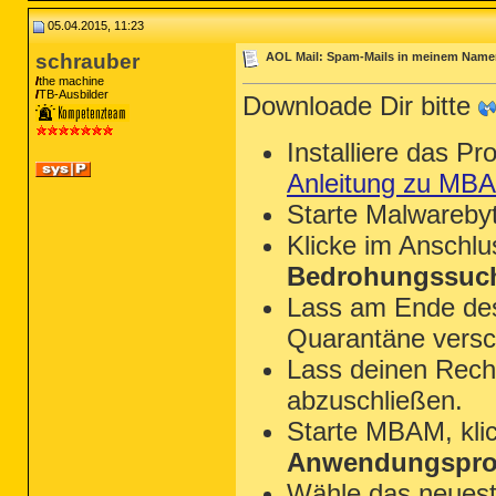
05.04.2015, 11:23
schrauber
AOL Mail: Spam-Mails in meinem Namen
the machine
TB-Ausbilder
Downloade Dir bitte
Installiere das P
Anleitung zu MB
Starte Malwareby
Klicke im Anschl
Bedrohungssuch
Lass am Ende des 
Quarantäne versc
Lass deinen Rechn
abzuschließen.
Starte MBAM, kli
Anwendungsprot
Wähle das neues