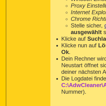
Proxy Einstel
Internet Explo
Chrome Richtl
Stelle sicher,
ausgewählt
s
Klicke auf
Suchla
Klicke nun auf
Lö
Ok
.
Dein Rechner wi
Neustart öffnet s
deiner nächsten A
Die Logdatei find
C:\AdwCleaner\A
Nummer).