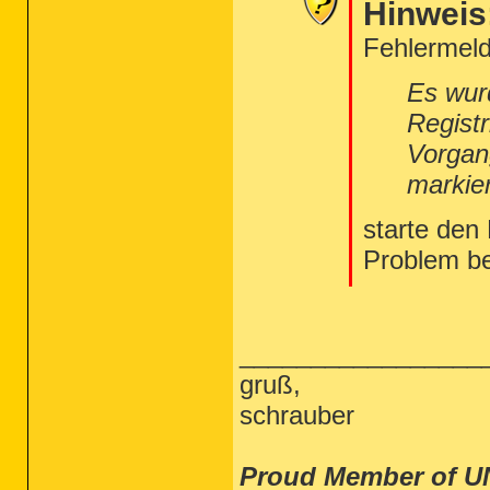
Hinweis
Fehlermeld
Es wur
Regist
Vorgan
markie
starte den
Problem b
_________________
gruß,
schrauber
Proud Member of U