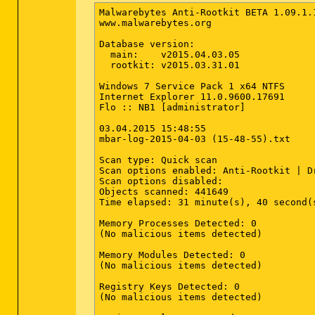
Malwarebytes Anti-Rootkit BETA 1.09.1.1
www.malwarebytes.org

Database version:

  main:    v2015.04.03.05

  rootkit: v2015.03.31.01

Windows 7 Service Pack 1 x64 NTFS

Internet Explorer 11.0.9600.17691

Flo :: NB1 [administrator]

03.04.2015 15:48:55

mbar-log-2015-04-03 (15-48-55).txt

Scan type: Quick scan

Scan options enabled: Anti-Rootkit | D
Scan options disabled: 

Objects scanned: 441649

Time elapsed: 31 minute(s), 40 second(s
Memory Processes Detected: 0

(No malicious items detected)

Memory Modules Detected: 0

(No malicious items detected)

Registry Keys Detected: 0

(No malicious items detected)
