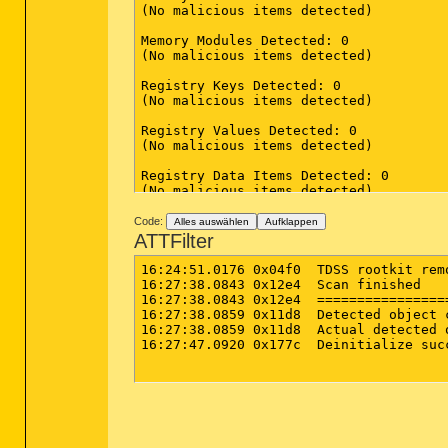
(No malicious items detected)

Memory Modules Detected: 0

(No malicious items detected)

Registry Keys Detected: 0

(No malicious items detected)

Registry Values Detected: 0

(No malicious items detected)

Registry Data Items Detected: 0

(No malicious items detected)

Folders Detected: 0

Code:
Alles auswählen
Aufklappen
(No malicious items detected)

ATTFilter
Files Detected: 0

16:24:51.0176 0x04f0  TDSS rootkit rem
(No malicious items detected)

16:27:38.0843 0x12e4  Scan finished

16:27:38.0843 0x12e4  ================
Physical Sectors Detected: 0

16:27:38.0859 0x11d8  Detected object c
(No malicious items detected)

16:27:38.0859 0x11d8  Actual detected o
16:27:47.0920 0x177c  Deinitialize succ
(end)
