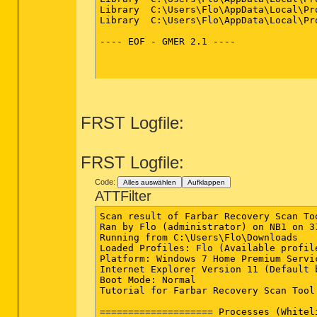
Library  C:\Users\Flo\AppData\Local\Pr
Library  C:\Users\Flo\AppData\Local\Pr
---- EOF - GMER 2.1 ----

FRST Logfile:
FRST Logfile:
Code:
Alles auswählen
Aufklappen
ATTFilter
Scan result of Farbar Recovery Scan To
Ran by Flo (administrator) on NB1 on 31
Running from C:\Users\Flo\Downloads

Loaded Profiles: Flo (Available profil
Platform: Windows 7 Home Premium Servi
Internet Explorer Version 11 (Default b
Boot Mode: Normal

Tutorial for Farbar Recovery Scan Tool
==================== Processes (Whitel