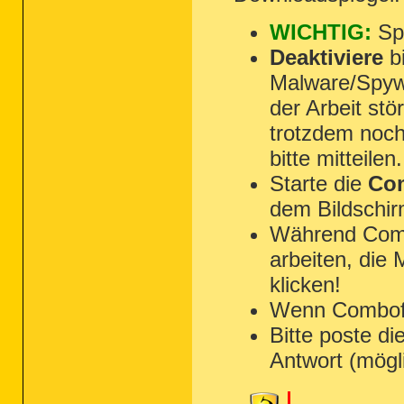
WICHTIG:
Spe
Deaktiviere
bi
Malware/Spyw
der Arbeit st
trotzdem noch
bitte mitteilen.
Starte die
Com
dem Bildschir
Während Combo
arbeiten, die
klicken!
Wenn Combofix 
Bitte poste di
Antwort (mögl