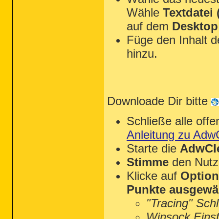
Wähle
Textdatei (
auf dem
Desktop
Füge den Inhalt 
hinzu.
Downloade Dir bitte
Schließe alle of
Anleitung zu Adw
Starte die
AdwCle
Stimme
den Nutz
Klicke auf
Optio
Punkte ausgewä
"Tracing" Sch
Winsock Einst