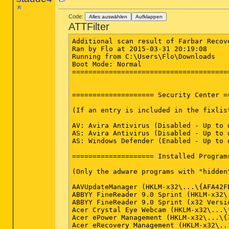
Code:
Alles auswählen
Aufklappen
ATTFilter
Additional scan result of Farbar Recovery Scan Tool (x64) Version: 11-03-2015
Ran by Flo at 2015-03-31 20:19:08
Running from C:\Users\Flo\Downloads
Boot Mode: Normal
==========================================================


==================== Security Center ========================

(If an entry is included in the fixlist, it will be removed.)

AV: Avira Antivirus (Disabled - Up to date) {4D041356-F94D-285F-8768-AAE50FA36859}
AS: Avira Antivirus (Disabled - Up to date) {F665F2B2-DF77-27D1-BDD8-9197742422E4}
AS: Windows Defender (Enabled - Up to date) {D68DDC3A-831F-4fae-9E44-DA132C1ACF46}

==================== Installed Programs ======================

(Only the adware programs with "hidden" flag could be added to the fixlist to unhide them. The adware programs should be uninstalled manually.)

AAVUpdateManager (HKLM-x32\...\{AFA42FE1-A5C3-485F-9180-BFCF5BF1F1C3}) (Version: 18.00.0000 - Wolters Kluwer Deutschland GmbH)
ABBYY FineReader 9.0 Sprint (HKLM-x32\...\ABBYY FineReader 9.0 Sprint) (Version: 9.01.513.58212 - ABBYY)
ABBYY FineReader 9.0 Sprint (x32 Version: 9.01.513.58212 - ABBYY) Hidden
Acer Crystal Eye Webcam (HKLM-x32\...\{7760D94E-B1B5-40A0-9AA0-ABF942108755}) (Version: 5.2.7.1 - Suyin Optronics Corp)
Acer ePower Management (HKLM-x32\...\{3DB0448D-AD82-4923-B305-D001E521A964}) (Version: 4.05.3004 - Acer Incorporated)
Acer eRecovery Management (HKLM-x32\...\{7F811A54-5A09-4579-90E1-C93498E230D9}) (Version: 4.05.3005 - Acer Incorporated)
Acer GridVista (HKLM-x32\...\GridVista) (Version: 3.01.0730 - Acer Inc.)
Acer ScreenSaver (HKLM-x32\...\Acer Screensaver) (Version: 1.01.0805 - Acer Incorporated)
Acer VCM (HKLM-x32\...\{047F790A-7A2A-4B6A-AD02-38092BA63DAC}) (Version: 4.05.3000 - Acer Incorporated)
Acrobat.com (HKLM-x32\...\{287ECFA4-719A-2143-A09B-D6A12DE54E40}) (Version: 1.6.65 - Adobe Systems Incorporated)
Adobe Flash Player 16 ActiveX (HKLM-x32\...\Adobe Flash Player ActiveX) (Version: 16.0.0.305 - Adobe Systems Incorporated)
Adobe Flash Player 16 NPAPI (HKLM-x32\...\Adobe Flash Player NPAPI) (Version: 16.0.0.305 - Adobe Systems Incorporated)
Adobe Reader XI (11.0.10) - Deutsch (HKLM-x32\...\{AC76BA86-7AD7-1031-7B44-AB0000000001}) (Version: 11.0.10 - Adobe Systems Incorporated)
AllShare Framework DMS (HKLM\...\{1ABC9BD2-7E06-4D70-929B-AC1B6461A8B2}) (Version: 1.3.06 - Samsung)
AllShare Play 1.5.0.1301241209 (HKLM\...\8474-7877-9059-0204) (Version: 1.5.0.1301241209 - Copyright 2013 SAMSUNG)
Amazon Cloud Player (HKU\S-1-5-21-2279180937-937138142-591483040-1000\...\Amazon Amazon Cloud Player) (Version: 2.4.0.26 - Amazon Services LLC)
Any DVD Cloner Platinum 1.3.1 (HKLM-x32\...\Any DVD Cloner Platinum_is1) (Version:  - dvdsmith.com)
Apple Software Update (HKLM-x32\...\{789A5B64-9DD9-4BA5-915A-F0FC0A1B7BFE}) (Version: 2.1.3.127 - Apple Inc.)
Atheros Communications Inc.(R) AR81Family Gigabit/Fast Ethernet Driver (HKLM-x32\...\{3108C217-BE83-42E4-AE9E-A56A2A92E549}) (Version: 1.0.0.10 - Atheros Communications Inc.)
Avira (HKLM-x32\...\{70e83cd8-4bd5-4039-ab5a-6b94a8abb641}) (Version: 1.1.21.25162 - Avira Operations GmbH & Co. KG)
Avira (x32 Version: 1.1.21.25162 - Avira Operations GmbH & Co. KG) Hidden
Avira Antivirus (HKLM-x32\...\Avira Antivirus) (Version: 15.0.9.502 - Avira Operations GmbH & Co. KG)
AVM FRITZ!Box Dokumentation (HKLM-x32\...\AVMFBox) (Version:  - AVM Berlin)
AVM FRITZ!Box Druckeranschluss (HKLM-x32\...\AVMFBoxPrinter) (Version:  - AVM Berlin)
CDBurnerXP (HKLM-x32\...\{7E265513-8CDA-4631-B696-F40D983F3B07}_is1) (Version: 4.5.1.4003 - CDBurnerXP)
Conexant HD Audio (HKLM\...\CNXT_AUDIO_HDA) (Version: 4.98.9.0 - Conexant)
Druckerdeinstallation für EPSON SX430 Series (HKLM\...\EPSON SX430 Series) (Version:  - SEIKO EPSON Corporation)
ElsterFormular 11.1.0 (HKLM-x32\...\ElsterFormular 11.1.0 11.1.0.***unknown variable buildnummer***) (Version: 11.1.0.***unknown variable buildnummer*** - Landesfinanzdirektion Thüringen)
Epson Easy Photo Print 2 (HKLM-x32\...\{A02D7029-C4EF-44C1-9FD4-C0D3CA518113}) (Version: 2.2.4.0 - SEIKO EPSON CORPORATION)
Epson Easy Photo Print Plug-in for PMB(Picture Motion Browser) (HKLM-x32\...\{B2D55EB8-32C5-4B43-9006-9E97DECBA178}) (Version: 1.00.0000 - SEIKO EPSON CORPORATION)
Epson Event Manager (HKLM-x32\...\{8ED43F7E-A8F6-4898-AF11-B6158F2EDF94}) (Version: 2.50.0000 - SEIKO EPSON CORPORATION)
EPSON Scan (HKLM-x32\...\EPSON Scanner) (Version:  - Seiko Epson Corporation)
EpsonNet Print (HKLM-x32\...\{3E31400D-274E-4647-916C-2CACC3741799}) (Version: 2.5.00 - SEIKO EPSON CORPORATION)
FotoPremio Gestaltungssoftware (HKLM-x32\...\{159618E2-96F1-4DD2-ADCE-B94BA7989DE7}}_is1) (Version: 3.5.9.45 - Foto Online Service GmbH)
GPL Ghostscript 8.70 (HKLM-x32\...\GPL Ghostscript 8.70) (Version:  - )
HTC Driver Installer (HKLM-x32\...\{4CEEE5D0-F905-4688-B9F9-ECC710507796}) (Version: 4.1.0.001 - HTC Corporation)
InfoBibliothek 2 (HKLM-x32\...\{78D7D7CD-A06B-4514-ACBD-8055BF945A8E}) (Version: 1.08.03.01 - Akademische Arbeitsgemeinschaft Verlag Wolters Klu