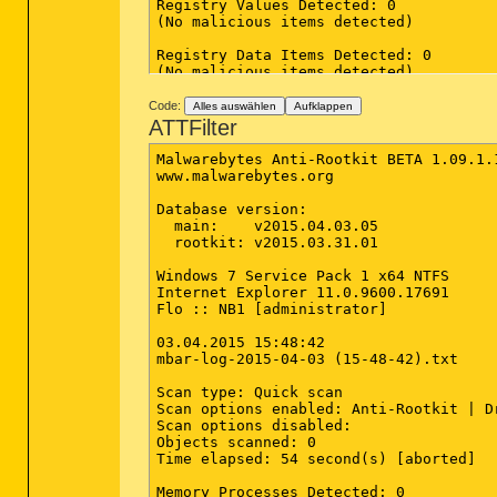
Registry Values Detected: 0

(No malicious items detected)

Registry Data Items Detected: 0

(No malicious items detected)

Folders Detected: 0

Code:
Alles auswählen
Aufklappen
(No malicious items detected)

ATTFilter
Files Detected: 0

Malwarebytes Anti-Rootkit BETA 1.09.1.1
(No malicious items detected)

www.malwarebytes.org

Physical Sectors Detected: 0

Database version:

(No malicious items detected)

  main:    v2015.04.03.05

  rootkit: v2015.03.31.01

(end)

Windows 7 Service Pack 1 x64 NTFS

Internet Explorer 11.0.9600.17691

Flo :: NB1 [administrator]

03.04.2015 15:48:42

mbar-log-2015-04-03 (15-48-42).txt

Scan type: Quick scan

Scan options enabled: Anti-Rootkit | D
Scan options disabled: 

Objects scanned: 0

Time elapsed: 54 second(s) [aborted]

Memory Processes Detected: 0
